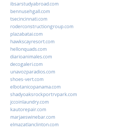
ibsarstudyabroad.com
bennusehgall.com
tsecincinnati.com
roderconstructiongroup.com
plazabatai.com
hawkscayresort.com
hellonquads.com
diarioanimales.com
decogaleri.com
unavozparadios.com
shoes-vert.com
elbotanicopanama.com
shadyoaksrockportrvpark.com
jccoinlaundry.com
kautorepair.com
marjaeswinebar.com
elmazatlanclinton.com