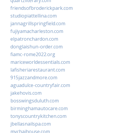
quartzliterary.com
friendsofbroderickpark.com
studiopiattellina.com
jannagrillspringfield.com
fujiyamacharleston.com
elpatronchardon.com
donglaishun-order.com
fiamc-rome2022.org
mariceworldessentials.com
lafisheriarestaurant.com
915jazzandmore.com
aguadulce-countryfair.com
jakehovis.com
bosswingsduluth.com
birminghamautocare.com
tonyscountrykitchen.com
jbellasnailspa.com
mychaihouse.com