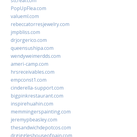
stcreal.com
PopUpFlea.com
valueml.com
rebeccatorresjewelry.com
jmpbliss.com
drjorgerico.com
queensushipa.com
wendyweimerdds.com
ameri-camp.com
hrsreceivables.com
empconst1.com
cinderella-support.com
bigpinkrestaurant.com
inspirehuahin.com
memmingerspainting.com
jeremypbeasley.com
thesandwichdepotcos.com
drgiggleshouseofpain.com