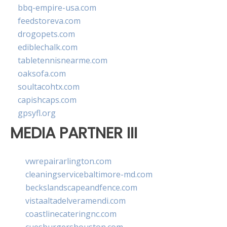
bbq-empire-usa.com
feedstoreva.com
drogopets.com
ediblechalk.com
tabletennisnearme.com
oaksofa.com
soultacohtx.com
capishcaps.com
gpsyfl.org
MEDIA PARTNER III
vwrepairarlington.com
cleaningservicebaltimore-md.com
beckslandscapeandfence.com
vistaaltadelveramendi.com
coastlinecateringnc.com
cuesburgershouston.com