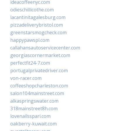
ideacoffeenyc.com
odieschillicothe.com
lacantinitagalesburg.com
pizzadeliverybristol.com
greenstarsmogcheck.com
happypawspl.com
callahansautoservicecenter.com
georgiascornermarket.com
perfectfit24-7.com
portugalprivatedriver.com
von-racer.com
coffeeshopcharleston.com
salon104mainstreet.com
alkaspringswater.com
318mainstreet8h.com
lovenailsspari.com
oakberry-kuwait.com