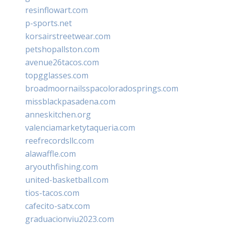
resinflowart.com
p-sports.net
korsairstreetwear.com
petshopallston.com
avenue26tacos.com
topgglasses.com
broadmoornailsspacoloradosprings.com
missblackpasadena.com
anneskitchen.org
valenciamarketytaqueria.com
reefrecordsllc.com
alawaffle.com
aryouthfishing.com
united-basketball.com
tios-tacos.com
cafecito-satx.com
graduacionviu2023.com