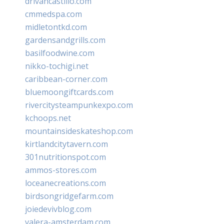
drivancastillo.com
cmmedspa.com
midletontkd.com
gardensandgrills.com
basilfoodwine.com
nikko-tochigi.net
caribbean-corner.com
bluemoongiftcards.com
rivercitysteampunkexpo.com
kchoops.net
mountainsideskateshop.com
kirtlandcitytavern.com
301nutritionspot.com
ammos-stores.com
loceanecreations.com
birdsongridgefarm.com
joiedevivblog.com
valera-amsterdam.com