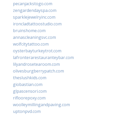
pecanjackstogo.com
zengardendayspa.com
sparklejewelryinc.com
ironcladtattoostudio.com
bruinshome.com
annascleaningsvc.com
wolfcitytattoo.com
oysterbayturkeytrot.com
lafronterarestauranteybar.com
lilyandrosetearoom.com
olivesburgberrypatch.com
theslushkids.com
giobastian.com
glpascensori.com
rifloorepoxy.com
woolleymillingandpaving.com
uptonpvd.com