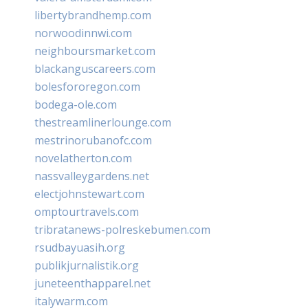
libertybrandhemp.com
norwoodinnwi.com
neighboursmarket.com
blackanguscareers.com
bolesfororegon.com
bodega-ole.com
thestreamlinerlounge.com
mestrinorubanofc.com
novelatherton.com
nassvalleygardens.net
electjohnstewart.com
omptourtravels.com
tribratanews-polreskebumen.com
rsudbayuasih.org
publikjurnalistik.org
juneteenthapparel.net
italywarm.com