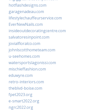
hotflashdesigns.com
garagenadeau.com
lifestylechauffeurservice.com
EverNewNails.com
insideoutdecoratingcentre.com
salvatoresinpoint.com
jovialfloralco.com
johnlscotthometeam.com
u-seehomes.com
watersportslagonissi.com
mischieffashion.com
eduwyre.com
retro-interiors.com
theblvd-boise.com
fpet2023.org
e-smart2022.org
ngrc2022.org