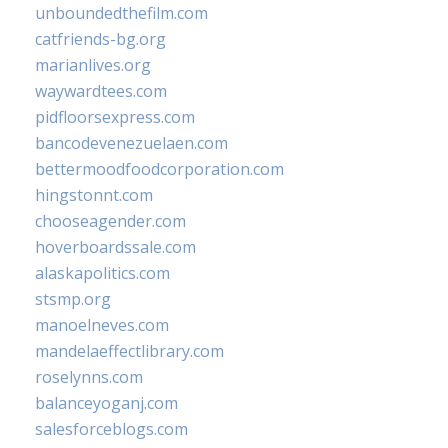
unboundedthefilm.com
catfriends-bg.org
marianlives.org
waywardtees.com
pidfloorsexpress.com
bancodevenezuelaen.com
bettermoodfoodcorporation.com
hingstonnt.com
chooseagender.com
hoverboardssale.com
alaskapolitics.com
stsmp.org
manoelneves.com
mandelaeffectlibrary.com
roselynns.com
balanceyoganj.com
salesforceblogs.com