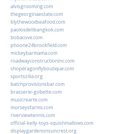
alvisgrooming.com
thegeorginaestate.com
blythewoodseafood.com
paolosdelibangkok.com
bobacove.com
phoone24brookfield.com
mickeybarmama.com
roadwayconstructioninc.com
shopdragonflyboutique.com
sportszilla.org
batchprovisionsbar.com
brasserie-gobette.com
musicrearte.com
morseysfarms.com
riverviewtennis.com
official-kelly-toys-squishmallows.com
displaygardenonsuncrest.org