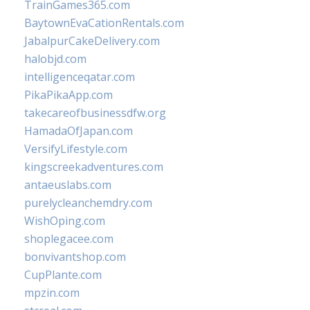
TrainGames365.com
BaytownEvaCationRentals.com
JabalpurCakeDelivery.com
halobjd.com
intelligenceqatar.com
PikaPikaApp.com
takecareofbusinessdfw.org
HamadaOfJapan.com
VersifyLifestyle.com
kingscreekadventures.com
antaeuslabs.com
purelycleanchemdry.com
WishOping.com
shoplegacee.com
bonvivantshop.com
CupPlante.com
mpzin.com