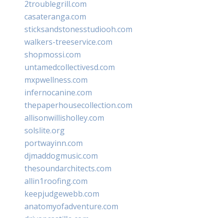
2troublegrill.com
casateranga.com
sticksandstonesstudiooh.com
walkers-treeservice.com
shopmossi.com
untamedcollectivesd.com
mxpwellness.com
infernocanine.com
thepaperhousecollection.com
allisonwillisholley.com
solslite.org
portwayinn.com
djmaddogmusic.com
thesoundarchitects.com
allin1roofing.com
keepjudgewebb.com
anatomyofadventure.com