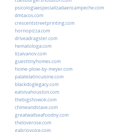
psicologiaespecializadaencampeche.com
dmtacos.com
crescentstreetprinting.com
hornopizza.com
driveadragster.com
hematologa.com
lizaivanov.com
guesttinyhomes.com
home-plow-by-meyer.com
palatelatincuisine.com
blackdoglegacy.com
eatvivahouston.com
thebigshowok.com
chimeandstave.com
greatwallseafoodny.com
theloverose.com
gabriovoice.com