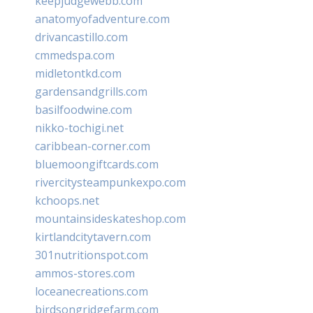
keepjudgewebb.com
anatomyofadventure.com
drivancastillo.com
cmmedspa.com
midletontkd.com
gardensandgrills.com
basilfoodwine.com
nikko-tochigi.net
caribbean-corner.com
bluemoongiftcards.com
rivercitysteampunkexpo.com
kchoops.net
mountainsideskateshop.com
kirtlandcitytavern.com
301nutritionspot.com
ammos-stores.com
loceanecreations.com
birdsongridgefarm.com