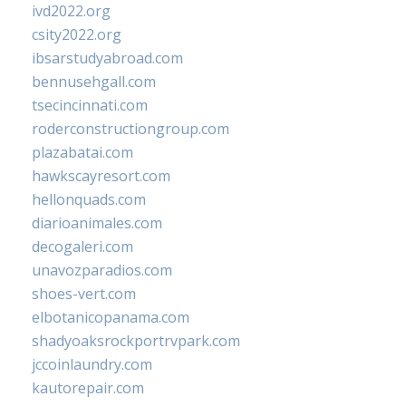
ivd2022.org
csity2022.org
ibsarstudyabroad.com
bennusehgall.com
tsecincinnati.com
roderconstructiongroup.com
plazabatai.com
hawkscayresort.com
hellonquads.com
diarioanimales.com
decogaleri.com
unavozparadios.com
shoes-vert.com
elbotanicopanama.com
shadyoaksrockportrvpark.com
jccoinlaundry.com
kautorepair.com