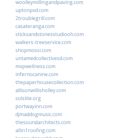
woolleymillingandpaving.com
uptonpvd.com
2troublegrill.com
casateranga.com
sticksandstonesstudiooh.com
walkers-treeservice.com
shopmossi.com
untamedcollectivesd.com
mxpwellness.com
infernocanine.com
thepaperhousecollection.com
allisonwillisholley.com
solslite.org
portwayinn.com
djmaddogmusic.com
thesoundarchitects.com
allin1roofing.com