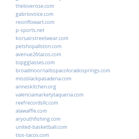
theloverose.com
gabriovoice.com
resinflowart.com
p-sports.net
korsairstreetwear.com
petshopallston.com
avenue26tacos.com
topgglasses.com
broadmoornailsspacoloradosprings.com
missblackpasadena.com
anneskitchen.org
valenciamarketytaqueria.com
reefrecordsllc.com
alawaffle.com
aryouthfishing.com
united-basketball.com
tios-tacos.com