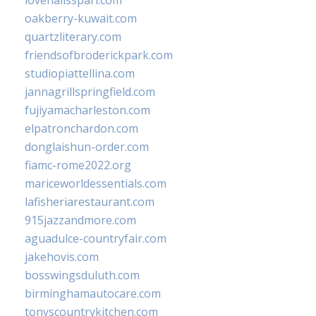
lovenailsspari.com
oakberry-kuwait.com
quartzliterary.com
friendsofbroderickpark.com
studiopiattellina.com
jannagrillspringfield.com
fujiyamacharleston.com
elpatronchardon.com
donglaishun-order.com
fiamc-rome2022.org
mariceworldessentials.com
lafisheriarestaurant.com
915jazzandmore.com
aguadulce-countryfair.com
jakehovis.com
bosswingsduluth.com
birminghamautocare.com
tonyscountrykitchen.com