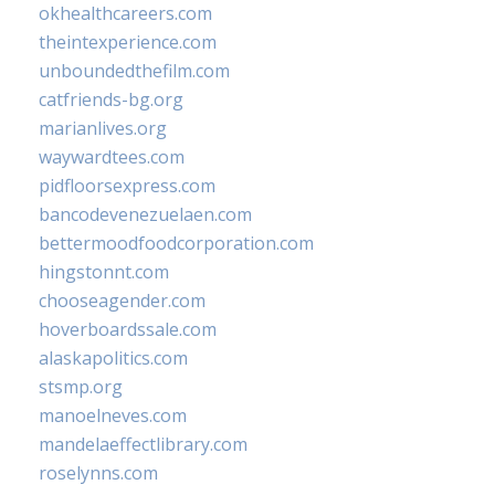
okhealthcareers.com
theintexperience.com
unboundedthefilm.com
catfriends-bg.org
marianlives.org
waywardtees.com
pidfloorsexpress.com
bancodevenezuelaen.com
bettermoodfoodcorporation.com
hingstonnt.com
chooseagender.com
hoverboardssale.com
alaskapolitics.com
stsmp.org
manoelneves.com
mandelaeffectlibrary.com
roselynns.com