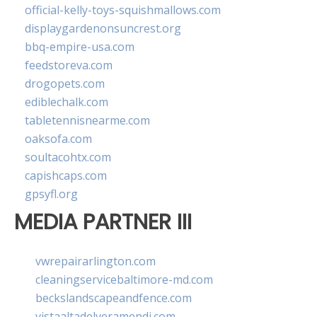
official-kelly-toys-squishmallows.com
displaygardenonsuncrest.org
bbq-empire-usa.com
feedstoreva.com
drogopets.com
ediblechalk.com
tabletennisnearme.com
oaksofa.com
soultacohtx.com
capishcaps.com
gpsyfl.org
MEDIA PARTNER III
vwrepairarlington.com
cleaningservicebaltimore-md.com
beckslandscapeandfence.com
vistaaltadelveramendi.com