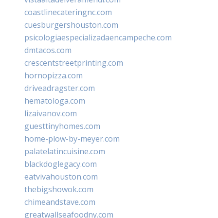
coastlinecateringnc.com
cuesburgershouston.com
psicologiaespecializadaencampeche.com
dmtacos.com
crescentstreetprinting.com
hornopizza.com
driveadragster.com
hematologa.com
lizaivanov.com
guesttinyhomes.com
home-plow-by-meyer.com
palatelatincuisine.com
blackdoglegacy.com
eatvivahouston.com
thebigshowok.com
chimeandstave.com
greatwallseafoodny.com