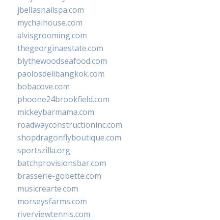
jbellasnailspa.com
mychaihouse.com
alvisgrooming.com
thegeorginaestate.com
blythewoodseafood.com
paolosdelibangkok.com
bobacove.com
phoone24brookfield.com
mickeybarmama.com
roadwayconstructioninc.com
shopdragonflyboutique.com
sportszilla.org
batchprovisionsbar.com
brasserie-gobette.com
musicrearte.com
morseysfarms.com
riverviewtennis.com