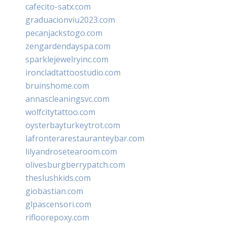
cafecito-satx.com
graduacionviu2023.com
pecanjackstogo.com
zengardendayspa.com
sparklejewelryinc.com
ironcladtattoostudio.com
bruinshome.com
annascleaningsvc.com
wolfcitytattoo.com
oysterbayturkeytrot.com
lafronterarestauranteybar.com
lilyandrosetearoom.com
olivesburgberrypatch.com
theslushkids.com
giobastian.com
glpascensori.com
rifloorepoxy.com