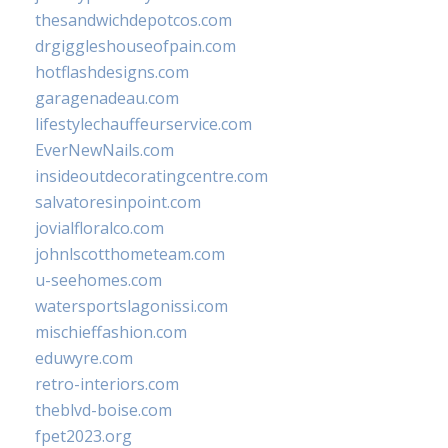
thesandwichdepotcos.com
drgiggleshouseofpain.com
hotflashdesigns.com
garagenadeau.com
lifestylechauffeurservice.com
EverNewNails.com
insideoutdecoratingcentre.com
salvatoresinpoint.com
jovialfloralco.com
johnlscotthometeam.com
u-seehomes.com
watersportslagonissi.com
mischieffashion.com
eduwyre.com
retro-interiors.com
theblvd-boise.com
fpet2023.org