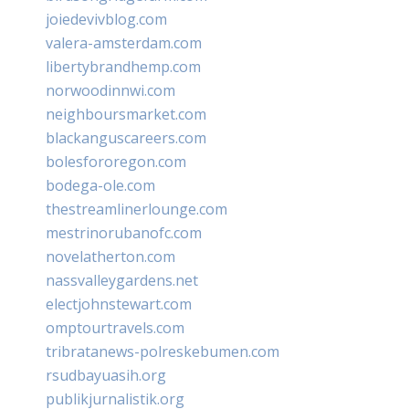
joiedevivblog.com
valera-amsterdam.com
libertybrandhemp.com
norwoodinnwi.com
neighboursmarket.com
blackanguscareers.com
bolesfororegon.com
bodega-ole.com
thestreamlinerlounge.com
mestrinorubanofc.com
novelatherton.com
nassvalleygardens.net
electjohnstewart.com
omptourtravels.com
tribratanews-polreskebumen.com
rsudbayuasih.org
publikjurnalistik.org