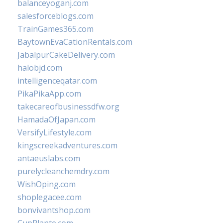
balanceyoganj.com
salesforceblogs.com
TrainGames365.com
BaytownEvaCationRentals.com
JabalpurCakeDelivery.com
halobjd.com
intelligenceqatar.com
PikaPikaApp.com
takecareofbusinessdfw.org
HamadaOfJapan.com
VersifyLifestyle.com
kingscreekadventures.com
antaeuslabs.com
purelycleanchemdry.com
WishOping.com
shoplegacee.com
bonvivantshop.com