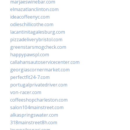
marjaeswinebar.com
elmazatlanclinton.com
ideacoffeenyc.com
odieschillicothe.com
lacantinitagalesburg.com
pizzadeliverybristol.com
greenstarsmogcheck.com
happypawspl.com
callahansautoservicecenter.com
georgiascornermarket.com
perfectfit24-7.com
portugalprivatedriver.com
von-racer.com
coffeeshopcharleston.com
salon104mainstreet.com
alkaspringswater.com
318mainstreet8h.com