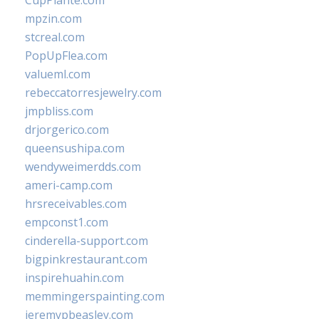
CupPlante.com
mpzin.com
stcreal.com
PopUpFlea.com
valueml.com
rebeccatorresjewelry.com
jmpbliss.com
drjorgerico.com
queensushipa.com
wendyweimerdds.com
ameri-camp.com
hrsreceivables.com
empconst1.com
cinderella-support.com
bigpinkrestaurant.com
inspirehuahin.com
memmingerspainting.com
jeremypbeasley.com