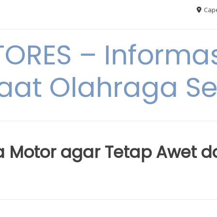
Cape
RES – Informas
aat Olahraga S
 Motor agar Tetap Awet d