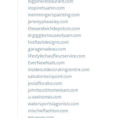
bigpinkrestaurant.com
inspirehuahin.com
memmingerspainting.com
jeremypbeasley.com
thesandwichdepotcos.com
drgiggleshouseofpain.com
hotflashdesigns.com
garagenadeau.com
lifestylechauffeurservice.com
EverNewNails.com
insideoutdecoratingcentre.com
salvatoresinpoint.com
jovialfloralco.com
johnlscotthometeam.com
u-seehomes.com
watersportslagonissi.com
mischieffashion.com
eduwyre.com