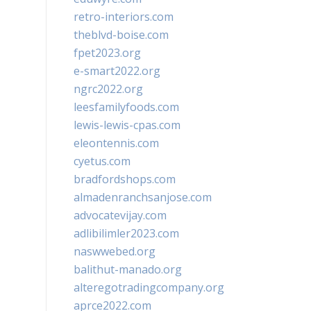
retro-interiors.com
theblvd-boise.com
fpet2023.org
e-smart2022.org
ngrc2022.org
leesfamilyfoods.com
lewis-lewis-cpas.com
eleontennis.com
cyetus.com
bradfordshops.com
almadenranchsanjose.com
advocatevijay.com
adlibilimler2023.com
naswwebed.org
balithut-manado.org
alteregotradingcompany.org
aprce2022.com