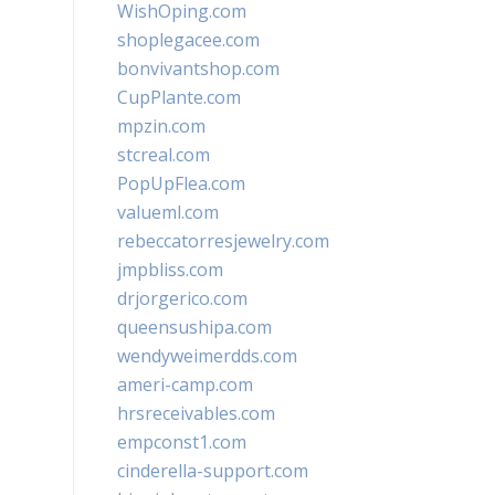
WishOping.com
shoplegacee.com
bonvivantshop.com
CupPlante.com
mpzin.com
stcreal.com
PopUpFlea.com
valueml.com
rebeccatorresjewelry.com
jmpbliss.com
drjorgerico.com
queensushipa.com
wendyweimerdds.com
ameri-camp.com
hrsreceivables.com
empconst1.com
cinderella-support.com