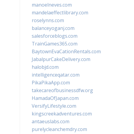
manoelneves.com
mandelaeffectlibrary.com
roselynns.com
balanceyoganj.com
salesforceblogs.com
TrainGames365.com
BaytownEvaCationRentals.com
JabalpurCakeDelivery.com
halobjd.com
intelligenceqatar.com
PikaPikaApp.com
takecareofbusinessdfw.org
HamadaOfJapan.com
VersifyLifestyle.com
kingscreekadventures.com
antaeuslabs.com
purelycleanchemdry.com