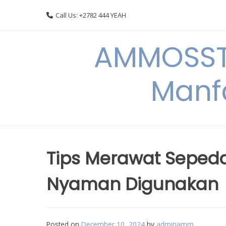
Skip
Call Us: +2782 444 YEAH
to
content
AMMOSSTO
Manf
Tips Merawat Sepeda
Nyaman Digunakan
Posted on
December 10, 2024
by
adminamm