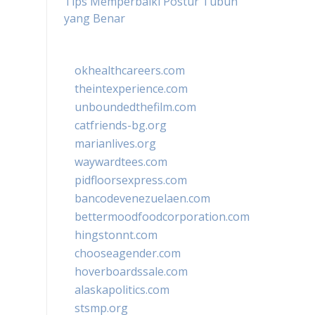
Tips Memperbaiki Postur Tubuh
yang Benar
okhealthcareers.com
theintexperience.com
unboundedthefilm.com
catfriends-bg.org
marianlives.org
waywardtees.com
pidfloorsexpress.com
bancodevenezuelaen.com
bettermoodfoodcorporation.com
hingstonnt.com
chooseagender.com
hoverboardssale.com
alaskapolitics.com
stsmp.org