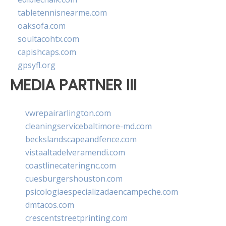
tabletennisnearme.com
oaksofa.com
soultacohtx.com
capishcaps.com
gpsyfl.org
MEDIA PARTNER III
vwrepairarlington.com
cleaningservicebaltimore-md.com
beckslandscapeandfence.com
vistaaltadelveramendi.com
coastlinecateringnc.com
cuesburgershouston.com
psicologiaespecializadaencampeche.com
dmtacos.com
crescentstreetprinting.com