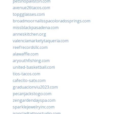
petshopallston.com
avenue26tacos.com
topgglasses.com
broadmoornailsspacoloradosprings.com
missblackpasadena.com
anneskitchen.org
valenciamarketytaqueria.com
reefrecordsllc.com
alawaffle.com
aryouthfishing.com
united-basketball.com
tios-tacos.com
cafecito-satx.com
graduacionviu2023.com
pecanjackstogo.com
zengardendayspa.com
sparklejewelryinc.com
ironcladtattoostudio.com