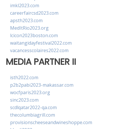
imkl2023.com
careerfaircsd2023.com
apsth2023.com
MedItRio2023.org
lcicon2023boston.com
waitangidayfestival2022.com
vacancesscolaires2022.com
MEDIA PARTNER II
isth2022.com
p2b2pabi2023-makassar.com
wocfparis2023.org
sinc2023.com
scdlqatar2022-qa.com
thecolumbiagrill.com
provisionscheeseandwineshoppe.com