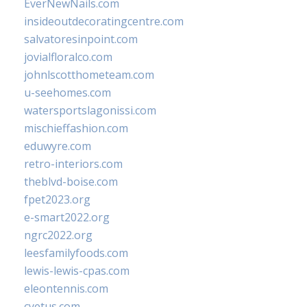
EverNewNails.com
insideoutdecoratingcentre.com
salvatoresinpoint.com
jovialfloralco.com
johnlscotthometeam.com
u-seehomes.com
watersportslagonissi.com
mischieffashion.com
eduwyre.com
retro-interiors.com
theblvd-boise.com
fpet2023.org
e-smart2022.org
ngrc2022.org
leesfamilyfoods.com
lewis-lewis-cpas.com
eleontennis.com
cyetus.com