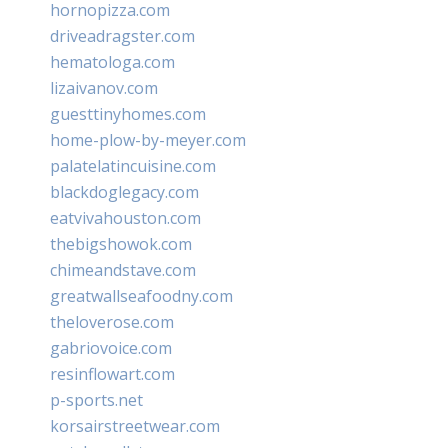
hornopizza.com
driveadragster.com
hematologa.com
lizaivanov.com
guesttinyhomes.com
home-plow-by-meyer.com
palatelatincuisine.com
blackdoglegacy.com
eatvivahouston.com
thebigshowok.com
chimeandstave.com
greatwallseafoodny.com
theloverose.com
gabriovoice.com
resinflowart.com
p-sports.net
korsairstreetwear.com