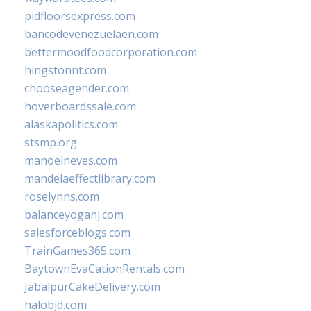
pidfloorsexpress.com
bancodevenezuelaen.com
bettermoodfoodcorporation.com
hingstonnt.com
chooseagender.com
hoverboardssale.com
alaskapolitics.com
stsmp.org
manoelneves.com
mandelaeffectlibrary.com
roselynns.com
balanceyoganj.com
salesforceblogs.com
TrainGames365.com
BaytownEvaCationRentals.com
JabalpurCakeDelivery.com
halobjd.com