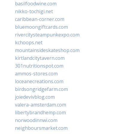
basilfoodwine.com
nikko-tochigi.net
caribbean-corner.com
bluemoongiftcards.com
rivercitysteampunkexpo.com
kchoops.net
mountainsideskateshop.com
kirtlandcitytavern.com
301nutritionspot.com
ammos-stores.com
loceanecreations.com
birdsongridgefarm.com
joiedevivblog.com
valera-amsterdam.com
libertybrandhemp.com
norwoodinnwi.com
neighboursmarket.com