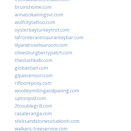
bruinshome.com
annascleaningsvc.com
wolfcitytattoo.com
oysterbayturkeytrot.com
lafronterarestauranteybar.com
lilyandrosetearoom.com
olivesburgberrypatch.com
theslushkids.com
giobastian.com
glpascensori.com
rifloorepoxy.com
woolleymillingandpaving.com
uptonpvd.com
2troublegrill.com
casateranga.com
sticksandstonesstudiooh.com
walkers-treeservice.com