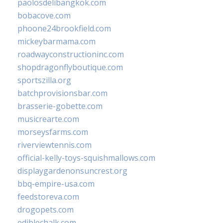
paolosdelibangkok.com
bobacove.com
phoone24brookfield.com
mickeybarmama.com
roadwayconstructioninc.com
shopdragonflyboutique.com
sportszilla.org
batchprovisionsbar.com
brasserie-gobette.com
musicrearte.com
morseysfarms.com
riverviewtennis.com
official-kelly-toys-squishmallows.com
displaygardenonsuncrest.org
bbq-empire-usa.com
feedstoreva.com
drogopets.com
ediblechalk.com