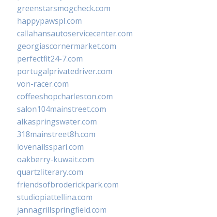
greenstarsmogcheck.com
happypawspl.com
callahansautoservicecenter.com
georgiascornermarket.com
perfectfit24-7.com
portugalprivatedriver.com
von-racer.com
coffeeshopcharleston.com
salon104mainstreet.com
alkaspringswater.com
318mainstreet8h.com
lovenailsspari.com
oakberry-kuwait.com
quartzliterary.com
friendsofbroderickpark.com
studiopiattellina.com
jannagrillspringfield.com