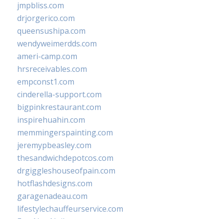
jmpbliss.com
drjorgerico.com
queensushipa.com
wendyweimerdds.com
ameri-camp.com
hrsreceivables.com
empconst1.com
cinderella-support.com
bigpinkrestaurant.com
inspirehuahin.com
memmingerspainting.com
jeremypbeasley.com
thesandwichdepotcos.com
drgiggleshouseofpain.com
hotflashdesigns.com
garagenadeau.com
lifestylechauffeurservice.com