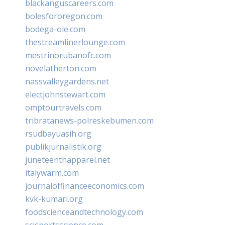
blackanguscareers.com
bolesfororegon.com
bodega-ole.com
thestreamlinerlounge.com
mestrinorubanofc.com
novelatherton.com
nassvalleygardens.net
electjohnstewart.com
omptourtravels.com
tribratanews-polreskebumen.com
rsudbayuasih.org
publikjurnalistik.org
juneteenthapparel.net
italywarm.com
journaloffinanceeconomics.com
kvk-kumari.org
foodscienceandtechnology.com
scisportsscience.com