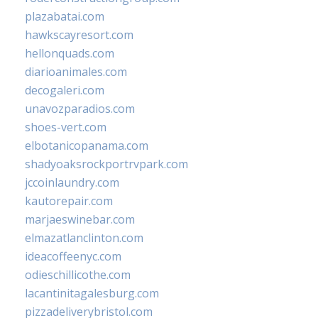
plazabatai.com
hawkscayresort.com
hellonquads.com
diarioanimales.com
decogaleri.com
unavozparadios.com
shoes-vert.com
elbotanicopanama.com
shadyoaksrockportrvpark.com
jccoinlaundry.com
kautorepair.com
marjaeswinebar.com
elmazatlanclinton.com
ideacoffeenyc.com
odieschillicothe.com
lacantinitagalesburg.com
pizzadeliverybristol.com