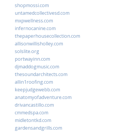
shopmossi.com
untamedcollectivesd.com
mxpwellness.com
infernocanine.com
thepaperhousecollection.com
allisonwillisholley.com
solslite.org
portwayinn.com
djmaddogmusic.com
thesoundarchitects.com
allin1roofing.com
keepjudgewebb.com
anatomyofadventure.com
drivancastillo.com
cmmedspa.com
midletontkd.com
gardensandgrills.com