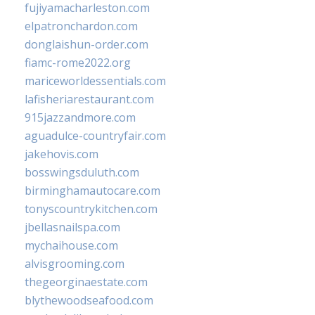
fujiyamacharleston.com
elpatronchardon.com
donglaishun-order.com
fiamc-rome2022.org
mariceworldessentials.com
lafisheriarestaurant.com
915jazzandmore.com
aguadulce-countryfair.com
jakehovis.com
bosswingsduluth.com
birminghamautocare.com
tonyscountrykitchen.com
jbellasnailspa.com
mychaihouse.com
alvisgrooming.com
thegeorginaestate.com
blythewoodseafood.com