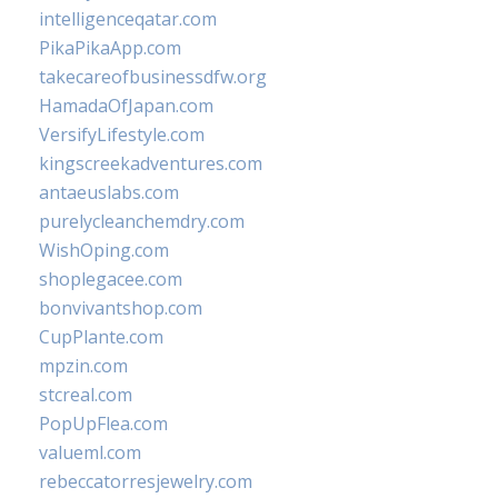
intelligenceqatar.com
PikaPikaApp.com
takecareofbusinessdfw.org
HamadaOfJapan.com
VersifyLifestyle.com
kingscreekadventures.com
antaeuslabs.com
purelycleanchemdry.com
WishOping.com
shoplegacee.com
bonvivantshop.com
CupPlante.com
mpzin.com
stcreal.com
PopUpFlea.com
valueml.com
rebeccatorresjewelry.com