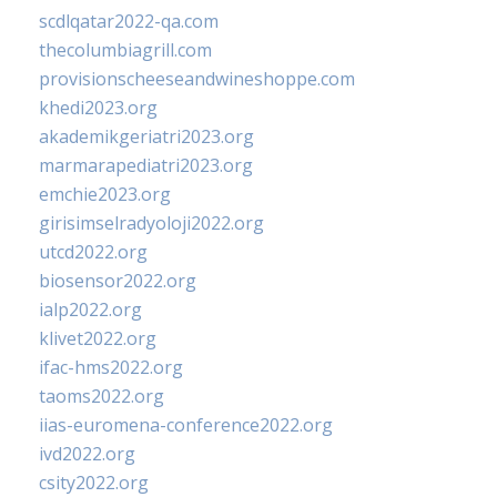
scdlqatar2022-qa.com
thecolumbiagrill.com
provisionscheeseandwineshoppe.com
khedi2023.org
akademikgeriatri2023.org
marmarapediatri2023.org
emchie2023.org
girisimselradyoloji2022.org
utcd2022.org
biosensor2022.org
ialp2022.org
klivet2022.org
ifac-hms2022.org
taoms2022.org
iias-euromena-conference2022.org
ivd2022.org
csity2022.org