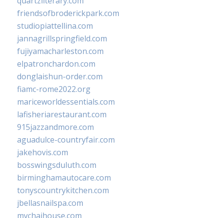
quartzliterary.com
friendsofbroderickpark.com
studiopiattellina.com
jannagrillspringfield.com
fujiyamacharleston.com
elpatronchardon.com
donglaishun-order.com
fiamc-rome2022.org
mariceworldessentials.com
lafisheriarestaurant.com
915jazzandmore.com
aguadulce-countryfair.com
jakehovis.com
bosswingsduluth.com
birminghamautocare.com
tonyscountrykitchen.com
jbellasnailspa.com
mychaihouse.com