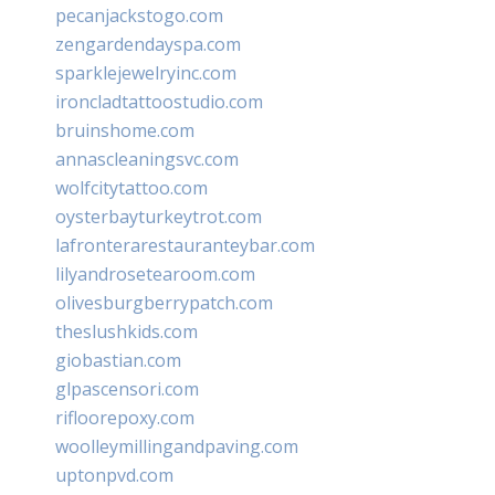
pecanjackstogo.com
zengardendayspa.com
sparklejewelryinc.com
ironcladtattoostudio.com
bruinshome.com
annascleaningsvc.com
wolfcitytattoo.com
oysterbayturkeytrot.com
lafronterarestauranteybar.com
lilyandrosetearoom.com
olivesburgberrypatch.com
theslushkids.com
giobastian.com
glpascensori.com
rifloorepoxy.com
woolleymillingandpaving.com
uptonpvd.com