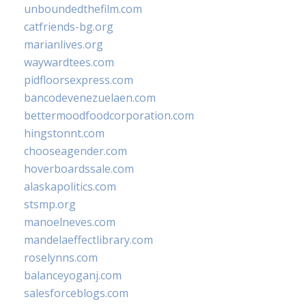
unboundedthefilm.com
catfriends-bg.org
marianlives.org
waywardtees.com
pidfloorsexpress.com
bancodevenezuelaen.com
bettermoodfoodcorporation.com
hingstonnt.com
chooseagender.com
hoverboardssale.com
alaskapolitics.com
stsmp.org
manoelneves.com
mandelaeffectlibrary.com
roselynns.com
balanceyoganj.com
salesforceblogs.com