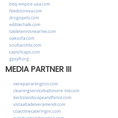
bbq-empire-usa.com
feedstoreva.com
drogopets.com
ediblechalk.com
tabletennisnearme.com
oaksofa.com
soultacohtx.com
capishcaps.com
gpsyfl.org
MEDIA PARTNER III
vwrepairarlington.com
cleaningservicebaltimore-md.com
beckslandscapeandfence.com
vistaaltadelveramendi.com
coastlinecateringnc.com
cuesburgershouston.com