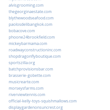
alvisgrooming.com
thegeorginaestate.com
blythewoodseafood.com
paolosdelibangkok.com
bobacove.com
phoone24brookfield.com
mickeybarmama.com
roadwayconstructioninc.com
shopdragonflyboutique.com
sportszilla.org
batchprovisionsbar.com
brasserie-gobette.com
musicrearte.com
morseysfarms.com
riverviewtennis.com
official-kelly-toys-squishmallows.com
displaygardenonsuncrest.org