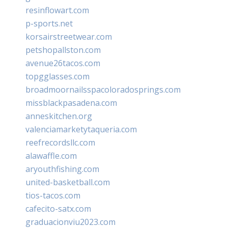
resinflowart.com
p-sports.net
korsairstreetwear.com
petshopallston.com
avenue26tacos.com
topgglasses.com
broadmoornailsspacoloradosprings.com
missblackpasadena.com
anneskitchen.org
valenciamarketytaqueria.com
reefrecordsllc.com
alawaffle.com
aryouthfishing.com
united-basketball.com
tios-tacos.com
cafecito-satx.com
graduacionviu2023.com