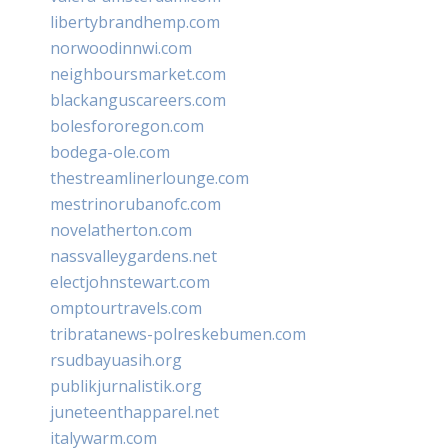
libertybrandhemp.com
norwoodinnwi.com
neighboursmarket.com
blackanguscareers.com
bolesfororegon.com
bodega-ole.com
thestreamlinerlounge.com
mestrinorubanofc.com
novelatherton.com
nassvalleygardens.net
electjohnstewart.com
omptourtravels.com
tribratanews-polreskebumen.com
rsudbayuasih.org
publikjurnalistik.org
juneteenthapparel.net
italywarm.com