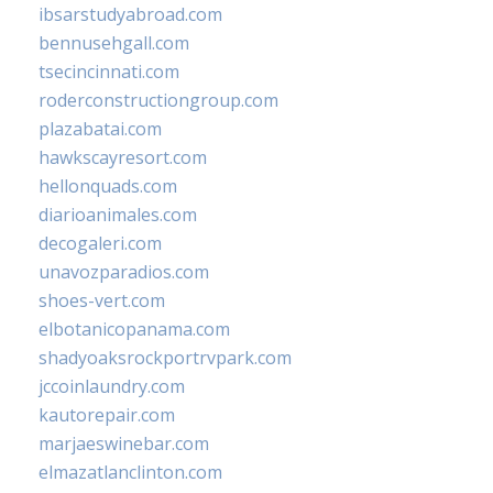
ibsarstudyabroad.com
bennusehgall.com
tsecincinnati.com
roderconstructiongroup.com
plazabatai.com
hawkscayresort.com
hellonquads.com
diarioanimales.com
decogaleri.com
unavozparadios.com
shoes-vert.com
elbotanicopanama.com
shadyoaksrockportrvpark.com
jccoinlaundry.com
kautorepair.com
marjaeswinebar.com
elmazatlanclinton.com