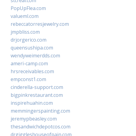
stcreal.com
PopUpFlea.com
valueml.com
rebeccatorresjewelry.com
jmpbliss.com
drjorgerico.com
queensushipa.com
wendyweimerdds.com
ameri-camp.com
hrsreceivables.com
empconst1.com
cinderella-support.com
bigpinkrestaurant.com
inspirehuahin.com
memmingerspainting.com
jeremypbeasley.com
thesandwichdepotcos.com
drgiggleshouseofpain.com