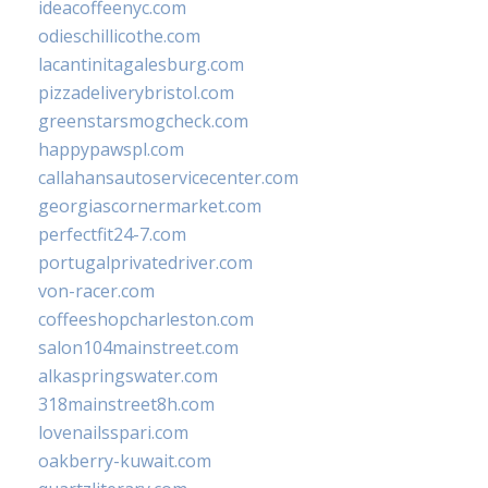
ideacoffeenyc.com
odieschillicothe.com
lacantinitagalesburg.com
pizzadeliverybristol.com
greenstarsmogcheck.com
happypawspl.com
callahansautoservicecenter.com
georgiascornermarket.com
perfectfit24-7.com
portugalprivatedriver.com
von-racer.com
coffeeshopcharleston.com
salon104mainstreet.com
alkaspringswater.com
318mainstreet8h.com
lovenailsspari.com
oakberry-kuwait.com