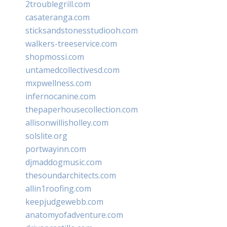
2troublegrill.com
casateranga.com
sticksandstonesstudiooh.com
walkers-treeservice.com
shopmossi.com
untamedcollectivesd.com
mxpwellness.com
infernocanine.com
thepaperhousecollection.com
allisonwillisholley.com
solslite.org
portwayinn.com
djmaddogmusic.com
thesoundarchitects.com
allin1roofing.com
keepjudgewebb.com
anatomyofadventure.com