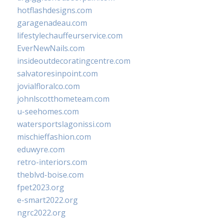
hotflashdesigns.com
garagenadeau.com
lifestylechauffeurservice.com
EverNewNails.com
insideoutdecoratingcentre.com
salvatoresinpoint.com
jovialfloralco.com
johnlscotthometeam.com
u-seehomes.com
watersportslagonissi.com
mischieffashion.com
eduwyre.com
retro-interiors.com
theblvd-boise.com
fpet2023.org
e-smart2022.org
ngrc2022.org