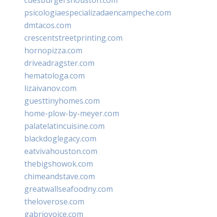
psicologiaespecializadaencampeche.com
dmtacos.com
crescentstreetprinting.com
hornopizza.com
driveadragster.com
hematologa.com
lizaivanov.com
guesttinyhomes.com
home-plow-by-meyer.com
palatelatincuisine.com
blackdoglegacy.com
eatvivahouston.com
thebigshowok.com
chimeandstave.com
greatwallseafoodny.com
theloverose.com
gabriovoice.com