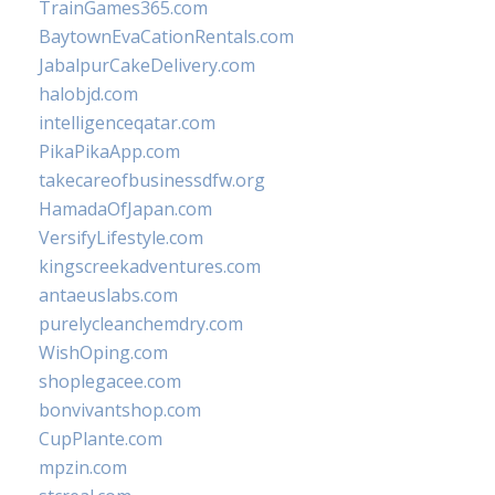
TrainGames365.com
BaytownEvaCationRentals.com
JabalpurCakeDelivery.com
halobjd.com
intelligenceqatar.com
PikaPikaApp.com
takecareofbusinessdfw.org
HamadaOfJapan.com
VersifyLifestyle.com
kingscreekadventures.com
antaeuslabs.com
purelycleanchemdry.com
WishOping.com
shoplegacee.com
bonvivantshop.com
CupPlante.com
mpzin.com