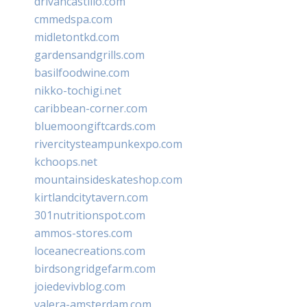
drivancastillo.com
cmmedspa.com
midletontkd.com
gardensandgrills.com
basilfoodwine.com
nikko-tochigi.net
caribbean-corner.com
bluemoongiftcards.com
rivercitysteampunkexpo.com
kchoops.net
mountainsideskateshop.com
kirtlandcitytavern.com
301nutritionspot.com
ammos-stores.com
loceanecreations.com
birdsongridgefarm.com
joiedevivblog.com
valera-amsterdam.com