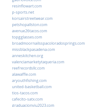
resinflowart.com
p-sports.net
korsairstreetwear.com
petshopallston.com
avenue26tacos.com
topgglasses.com
broadmoornailsspacoloradosprings.com
missblackpasadena.com
anneskitchen.org
valenciamarketytaqueria.com
reefrecordsllc.com
alawaffle.com
aryouthfishing.com
united-basketball.com
tios-tacos.com
cafecito-satx.com
graduacionviu2023.com