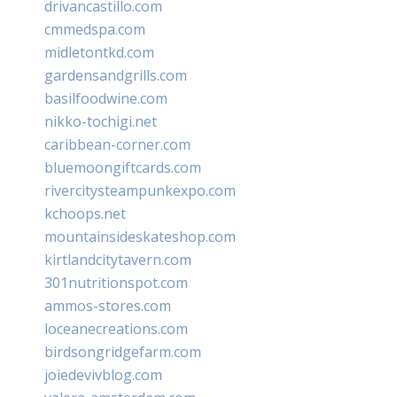
drivancastillo.com
cmmedspa.com
midletontkd.com
gardensandgrills.com
basilfoodwine.com
nikko-tochigi.net
caribbean-corner.com
bluemoongiftcards.com
rivercitysteampunkexpo.com
kchoops.net
mountainsideskateshop.com
kirtlandcitytavern.com
301nutritionspot.com
ammos-stores.com
loceanecreations.com
birdsongridgefarm.com
joiedevivblog.com