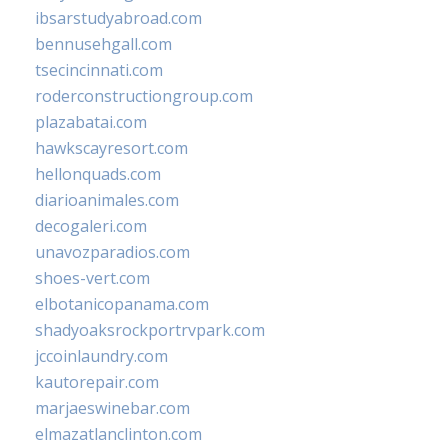
ibsarstudyabroad.com
bennusehgall.com
tsecincinnati.com
roderconstructiongroup.com
plazabatai.com
hawkscayresort.com
hellonquads.com
diarioanimales.com
decogaleri.com
unavozparadios.com
shoes-vert.com
elbotanicopanama.com
shadyoaksrockportrvpark.com
jccoinlaundry.com
kautorepair.com
marjaeswinebar.com
elmazatlanclinton.com