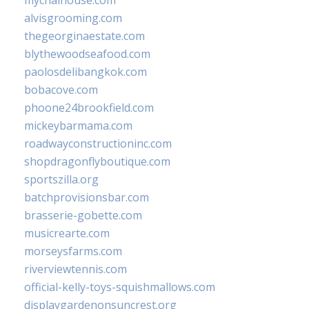
mychaihouse.com
alvisgrooming.com
thegeorginaestate.com
blythewoodseafood.com
paolosdelibangkok.com
bobacove.com
phoone24brookfield.com
mickeybarmama.com
roadwayconstructioninc.com
shopdragonflyboutique.com
sportszilla.org
batchprovisionsbar.com
brasserie-gobette.com
musicrearte.com
morseysfarms.com
riverviewtennis.com
official-kelly-toys-squishmallows.com
displaygardenonsuncrest.org