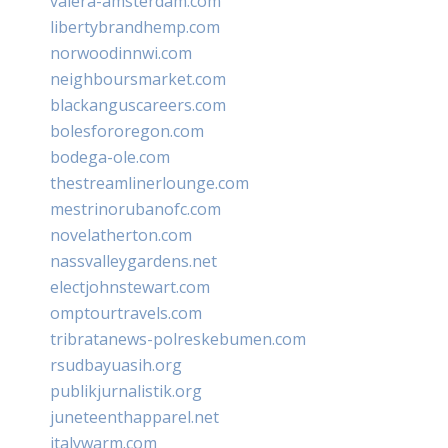
valera-amsterdam.com
libertybrandhemp.com
norwoodinnwi.com
neighboursmarket.com
blackanguscareers.com
bolesfororegon.com
bodega-ole.com
thestreamlinerlounge.com
mestrinorubanofc.com
novelatherton.com
nassvalleygardens.net
electjohnstewart.com
omptourtravels.com
tribratanews-polreskebumen.com
rsudbayuasih.org
publikjurnalistik.org
juneteenthapparel.net
italywarm.com