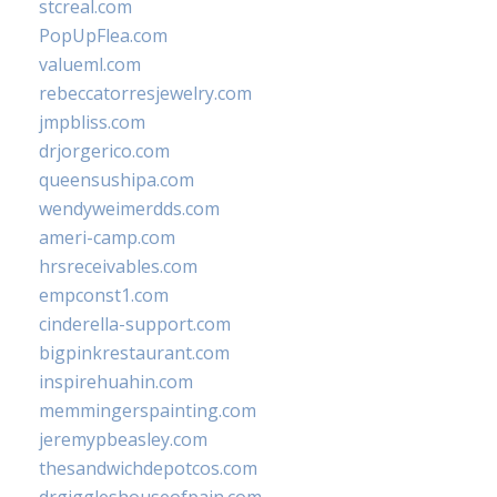
stcreal.com
PopUpFlea.com
valueml.com
rebeccatorresjewelry.com
jmpbliss.com
drjorgerico.com
queensushipa.com
wendyweimerdds.com
ameri-camp.com
hrsreceivables.com
empconst1.com
cinderella-support.com
bigpinkrestaurant.com
inspirehuahin.com
memmingerspainting.com
jeremypbeasley.com
thesandwichdepotcos.com