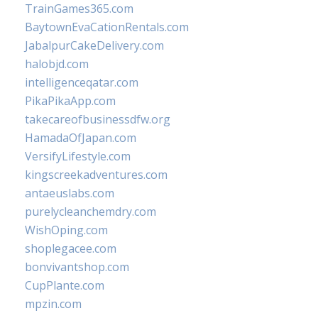
TrainGames365.com
BaytownEvaCationRentals.com
JabalpurCakeDelivery.com
halobjd.com
intelligenceqatar.com
PikaPikaApp.com
takecareofbusinessdfw.org
HamadaOfJapan.com
VersifyLifestyle.com
kingscreekadventures.com
antaeuslabs.com
purelycleanchemdry.com
WishOping.com
shoplegacee.com
bonvivantshop.com
CupPlante.com
mpzin.com