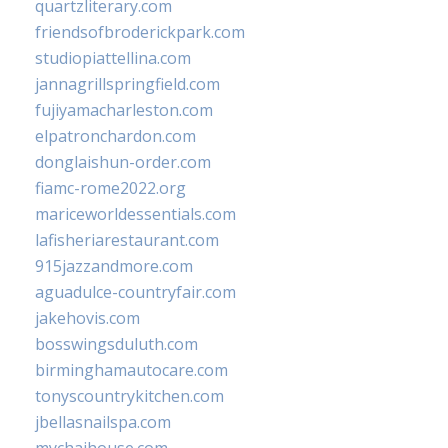
quartzliterary.com
friendsofbroderickpark.com
studiopiattellina.com
jannagrillspringfield.com
fujiyamacharleston.com
elpatronchardon.com
donglaishun-order.com
fiamc-rome2022.org
mariceworldessentials.com
lafisheriarestaurant.com
915jazzandmore.com
aguadulce-countryfair.com
jakehovis.com
bosswingsduluth.com
birminghamautocare.com
tonyscountrykitchen.com
jbellasnailspa.com