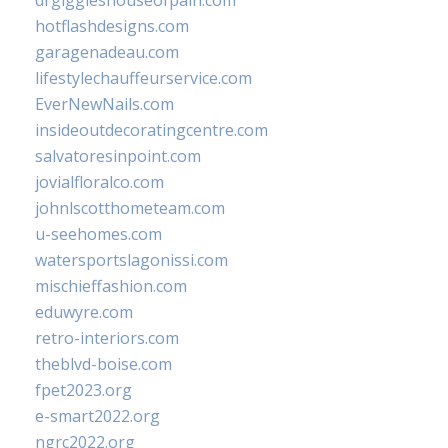
drgiggleshouseofpain.com
hotflashdesigns.com
garagenadeau.com
lifestylechauffeurservice.com
EverNewNails.com
insideoutdecoratingcentre.com
salvatoresinpoint.com
jovialfloralco.com
johnlscotthometeam.com
u-seehomes.com
watersportslagonissi.com
mischieffashion.com
eduwyre.com
retro-interiors.com
theblvd-boise.com
fpet2023.org
e-smart2022.org
ngrc2022.org