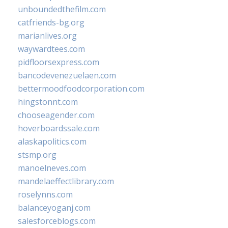
unboundedthefilm.com
catfriends-bg.org
marianlives.org
waywardtees.com
pidfloorsexpress.com
bancodevenezuelaen.com
bettermoodfoodcorporation.com
hingstonnt.com
chooseagender.com
hoverboardssale.com
alaskapolitics.com
stsmp.org
manoelneves.com
mandelaeffectlibrary.com
roselynns.com
balanceyoganj.com
salesforceblogs.com