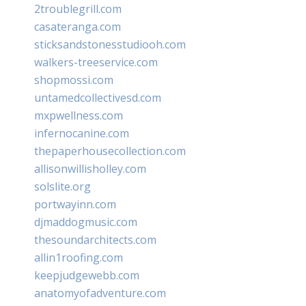
2troublegrill.com
casateranga.com
sticksandstonesstudiooh.com
walkers-treeservice.com
shopmossi.com
untamedcollectivesd.com
mxpwellness.com
infernocanine.com
thepaperhousecollection.com
allisonwillisholley.com
solslite.org
portwayinn.com
djmaddogmusic.com
thesoundarchitects.com
allin1roofing.com
keepjudgewebb.com
anatomyofadventure.com