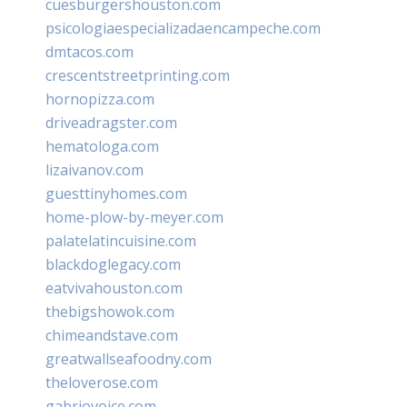
cuesburgershouston.com
psicologiaespecializadaencampeche.com
dmtacos.com
crescentstreetprinting.com
hornopizza.com
driveadragster.com
hematologa.com
lizaivanov.com
guesttinyhomes.com
home-plow-by-meyer.com
palatelatincuisine.com
blackdoglegacy.com
eatvivahouston.com
thebigshowok.com
chimeandstave.com
greatwallseafoodny.com
theloverose.com
gabriovoice.com