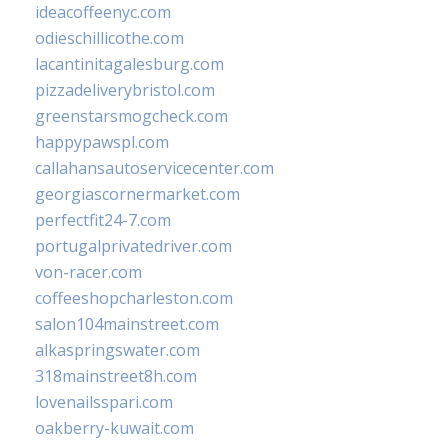
ideacoffeenyc.com
odieschillicothe.com
lacantinitagalesburg.com
pizzadeliverybristol.com
greenstarsmogcheck.com
happypawspl.com
callahansautoservicecenter.com
georgiascornermarket.com
perfectfit24-7.com
portugalprivatedriver.com
von-racer.com
coffeeshopcharleston.com
salon104mainstreet.com
alkaspringswater.com
318mainstreet8h.com
lovenailsspari.com
oakberry-kuwait.com