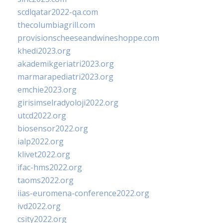
scdlqatar2022-qa.com
thecolumbiagrill.com
provisionscheeseandwineshoppe.com
khedi2023.org
akademikgeriatri2023.org
marmarapediatri2023.org
emchie2023.org
girisimselradyoloji2022.org
utcd2022.org
biosensor2022.org
ialp2022.org
klivet2022.org
ifac-hms2022.org
taoms2022.org
iias-euromena-conference2022.org
ivd2022.org
csity2022.org