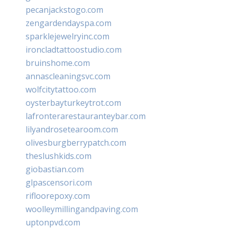
pecanjackstogo.com
zengardendayspa.com
sparklejewelryinc.com
ironcladtattoostudio.com
bruinshome.com
annascleaningsvc.com
wolfcitytattoo.com
oysterbayturkeytrot.com
lafronterarestauranteybar.com
lilyandrosetearoom.com
olivesburgberrypatch.com
theslushkids.com
giobastian.com
glpascensori.com
rifloorepoxy.com
woolleymillingandpaving.com
uptonpvd.com