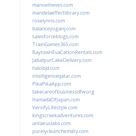
manoelneves.com
mandelaeffectlibrary.com
roselynns.com
balanceyoganj.com
salesforceblogs.com
TrainGames365.com
BaytownEvaCationRentals.com
JabalpurCakeDelivery.com
halobjd.com
intelligenceqatar.com
PikaPikaApp.com
takecareofbusinessdfw.org
HamadaOfJapan.com
VersifyLifestyle.com
kingscreekadventures.com
antaeuslabs.com
purelycleanchemdry.com