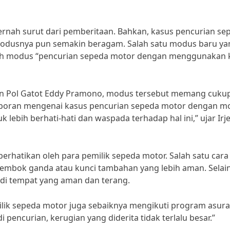
rnah surut dari pemberitaan. Bahkan, kasus pencurian se
odusnya pun semakin beragam. Salah satu modus baru ya
alah modus “pencurian sepeda motor dengan menggunakan 
rjen Pol Gatot Eddy Pramono, modus tersebut memang cuku
aporan mengenai kasus pencurian sepeda motor dengan m
ebih berhati-hati dan waspada terhadap hal ini,” ujar Irj
erhatikan oleh para pemilik sepeda motor. Salah satu cara
mbok ganda atau kunci tambahan yang lebih aman. Selain 
 di tempat yang aman dan terang.
lik sepeda motor juga sebaiknya mengikuti program asura
 pencurian, kerugian yang diderita tidak terlalu besar.”