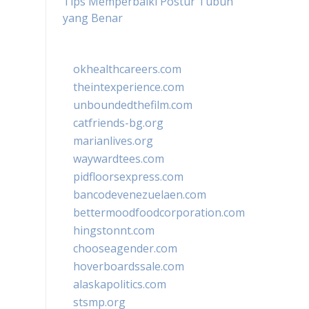
Tips Memperbaiki Postur Tubuh
yang Benar
okhealthcareers.com
theintexperience.com
unboundedthefilm.com
catfriends-bg.org
marianlives.org
waywardtees.com
pidfloorsexpress.com
bancodevenezuelaen.com
bettermoodfoodcorporation.com
hingstonnt.com
chooseagender.com
hoverboardssale.com
alaskapolitics.com
stsmp.org