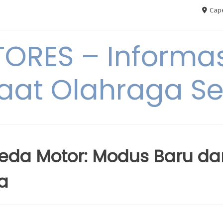
Cape
RES – Informas
aat Olahraga S
peda Motor: Modus Baru da
a