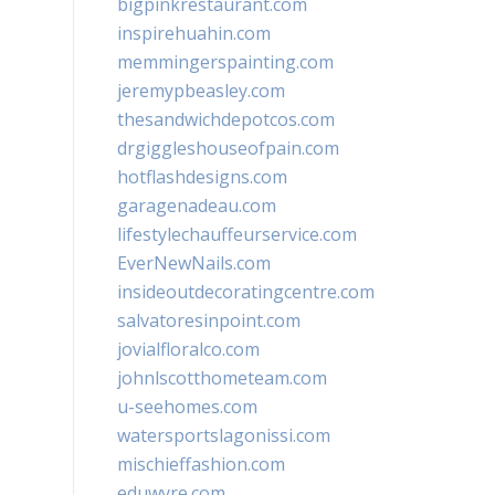
bigpinkrestaurant.com
inspirehuahin.com
memmingerspainting.com
jeremypbeasley.com
thesandwichdepotcos.com
drgiggleshouseofpain.com
hotflashdesigns.com
garagenadeau.com
lifestylechauffeurservice.com
EverNewNails.com
insideoutdecoratingcentre.com
salvatoresinpoint.com
jovialfloralco.com
johnlscotthometeam.com
u-seehomes.com
watersportslagonissi.com
mischieffashion.com
eduwyre.com