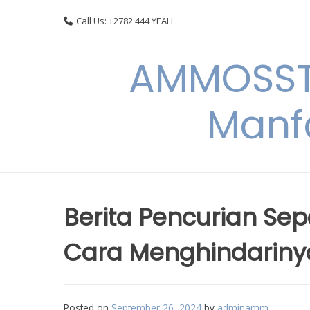
Skip
Call Us: +2782 444 YEAH
to
content
AMMOSSTO
Manf
Berita Pencurian Se
Cara Menghindariny
Posted on
September 26, 2024
by
adminamm