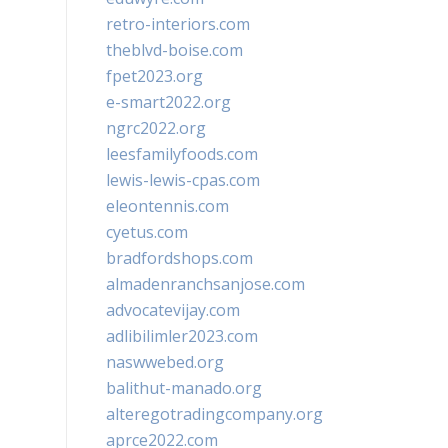
retro-interiors.com
theblvd-boise.com
fpet2023.org
e-smart2022.org
ngrc2022.org
leesfamilyfoods.com
lewis-lewis-cpas.com
eleontennis.com
cyetus.com
bradfordshops.com
almadenranchsanjose.com
advocatevijay.com
adlibilimler2023.com
naswwebed.org
balithut-manado.org
alteregotradingcompany.org
aprce2022.com