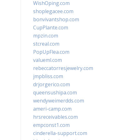
WishOping.com
shoplegacee.com
bonvivantshop.com
CupPlante.com
mpzin.com
stcreal.com
PopUpFlea.com
valueml.com
rebeccatorresjewelry.com
jmpbliss.com
drjorgerico.com
queensushipa.com
wendyweimerdds.com
ameri-camp.com
hrsreceivables.com
empconst1.com
cinderella-support.com