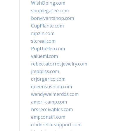
WishOping.com
shoplegacee.com
bonvivantshop.com
CupPlante.com
mpzin.com
stcreal.com
PopUpFlea.com
valueml.com
rebeccatorresjewelry.com
jmpbliss.com
drjorgerico.com
queensushipa.com
wendyweimerdds.com
ameri-camp.com
hrsreceivables.com
empconst1.com
cinderella-support.com