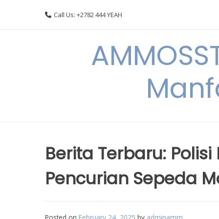
Skip
Call Us: +2782 444 YEAH
to
content
AMMOSSTO
Manf
Berita Terbaru: Poli
Pencurian Sepeda M
Posted on
February 24, 2025
by
adminamm