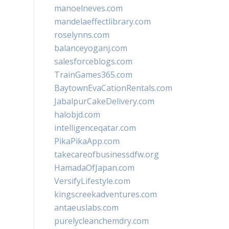
manoelneves.com
mandelaeffectlibrary.com
roselynns.com
balanceyoganj.com
salesforceblogs.com
TrainGames365.com
BaytownEvaCationRentals.com
JabalpurCakeDelivery.com
halobjd.com
intelligenceqatar.com
PikaPikaApp.com
takecareofbusinessdfw.org
HamadaOfJapan.com
VersifyLifestyle.com
kingscreekadventures.com
antaeuslabs.com
purelycleanchemdry.com