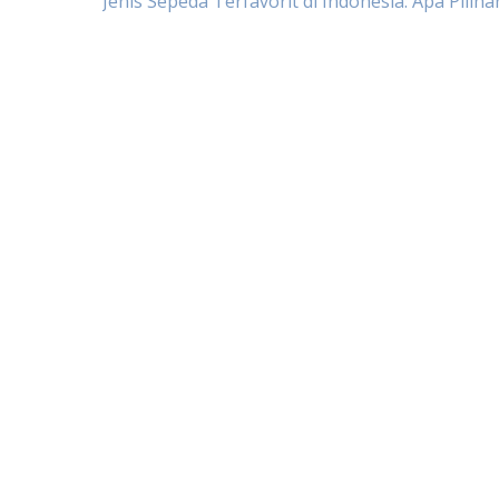
Post
Jenis Sepeda Terfavorit di Indonesia: Apa Pilih
navigation