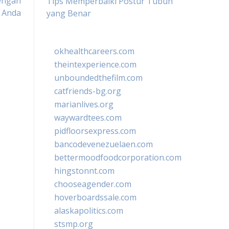
engan
Tips Memperbaiki Postur Tubuh
 Anda
yang Benar
okhealthcareers.com
theintexperience.com
unboundedthefilm.com
catfriends-bg.org
marianlives.org
waywardtees.com
pidfloorsexpress.com
bancodevenezuelaen.com
bettermoodfoodcorporation.com
hingstonnt.com
chooseagender.com
hoverboardssale.com
alaskapolitics.com
stsmp.org