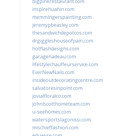
bigpinkrestaurant.com
inspirehuahin.com
memmingerspainting.com
jeremypbeasley.com
thesandwichdepotcos.com
drgiggleshouseofpain.com
hotflashdesigns.com
garagenadeau.com
lifestylechauffeurservice.com
EverNewNails.com
insideoutdecoratingcentre.com
salvatoresinpoint.com
jovialfloralco.com
johnlscotthometeam.com
u-seehomes.com
watersportslagonissi.com
mischieffashion.com
eduwyre.com