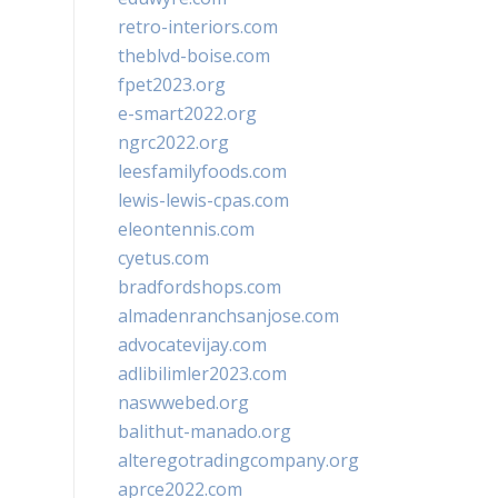
retro-interiors.com
theblvd-boise.com
fpet2023.org
e-smart2022.org
ngrc2022.org
leesfamilyfoods.com
lewis-lewis-cpas.com
eleontennis.com
cyetus.com
bradfordshops.com
almadenranchsanjose.com
advocatevijay.com
adlibilimler2023.com
naswwebed.org
balithut-manado.org
alteregotradingcompany.org
aprce2022.com