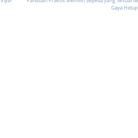
annya?
Panduan Praktis Memilih Sepeda yang Sesuai d
Gaya Hidup