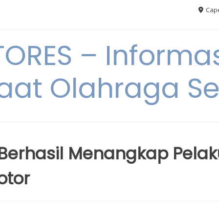
Cape
RES – Informas
aat Olahraga S
si Berhasil Menangkap Pela
otor