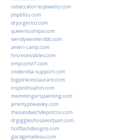
rebeccatorresjewelry.com
jmpbliss.com
drjorgerico.com
queensushipa.com
wendyweimerdds.com
ameri-camp.com
hrsreceivables.com
empconst1.com
cinderella-support.com
bigpinkrestaurant.com
inspirehuahin.com
memmingerspainting.com
jeremypbeasley.com
thesandwichdepotcos.com
drgiggleshouseofpain.com
hotflashdesigns.com
garagenadeau.com