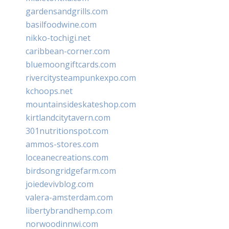
gardensandgrills.com
basilfoodwine.com
nikko-tochigi.net
caribbean-corner.com
bluemoongiftcards.com
rivercitysteampunkexpo.com
kchoops.net
mountainsideskateshop.com
kirtlandcitytavern.com
301nutritionspot.com
ammos-stores.com
loceanecreations.com
birdsongridgefarm.com
joiedevivblog.com
valera-amsterdam.com
libertybrandhemp.com
norwoodinnwi.com