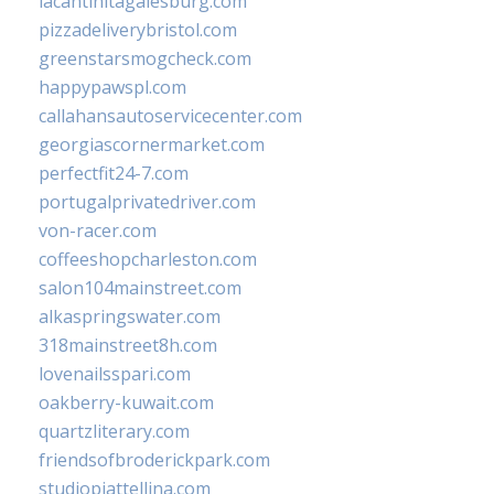
lacantinitagalesburg.com
pizzadeliverybristol.com
greenstarsmogcheck.com
happypawspl.com
callahansautoservicecenter.com
georgiascornermarket.com
perfectfit24-7.com
portugalprivatedriver.com
von-racer.com
coffeeshopcharleston.com
salon104mainstreet.com
alkaspringswater.com
318mainstreet8h.com
lovenailsspari.com
oakberry-kuwait.com
quartzliterary.com
friendsofbroderickpark.com
studiopiattellina.com