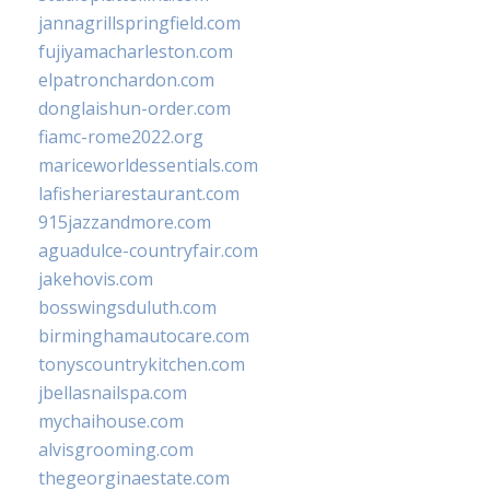
jannagrillspringfield.com
fujiyamacharleston.com
elpatronchardon.com
donglaishun-order.com
fiamc-rome2022.org
mariceworldessentials.com
lafisheriarestaurant.com
915jazzandmore.com
aguadulce-countryfair.com
jakehovis.com
bosswingsduluth.com
birminghamautocare.com
tonyscountrykitchen.com
jbellasnailspa.com
mychaihouse.com
alvisgrooming.com
thegeorginaestate.com