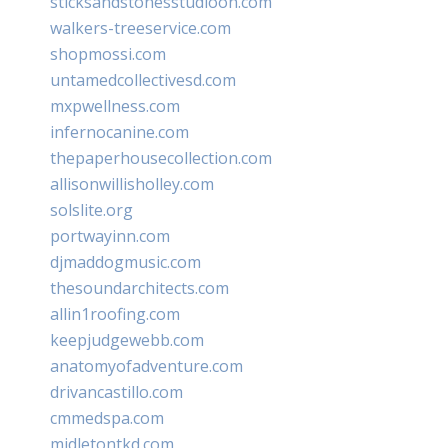
sticksandstonesstudiooh.com
walkers-treeservice.com
shopmossi.com
untamedcollectivesd.com
mxpwellness.com
infernocanine.com
thepaperhousecollection.com
allisonwillisholley.com
solslite.org
portwayinn.com
djmaddogmusic.com
thesoundarchitects.com
allin1roofing.com
keepjudgewebb.com
anatomyofadventure.com
drivancastillo.com
cmmedspa.com
midletontkd.com