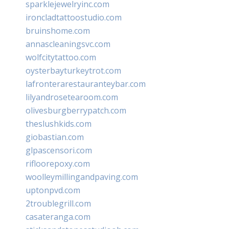
sparklejewelryinc.com
ironcladtattoostudio.com
bruinshome.com
annascleaningsvc.com
wolfcitytattoo.com
oysterbayturkeytrot.com
lafronterarestauranteybar.com
lilyandrosetearoom.com
olivesburgberrypatch.com
theslushkids.com
giobastian.com
glpascensori.com
rifloorepoxy.com
woolleymillingandpaving.com
uptonpvd.com
2troublegrill.com
casateranga.com