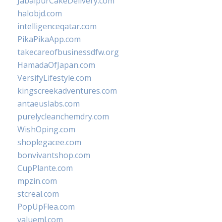
JabalpurCakeDelivery.com
halobjd.com
intelligenceqatar.com
PikaPikaApp.com
takecareofbusinessdfw.org
HamadaOfJapan.com
VersifyLifestyle.com
kingscreekadventures.com
antaeuslabs.com
purelycleanchemdry.com
WishOping.com
shoplegacee.com
bonvivantshop.com
CupPlante.com
mpzin.com
stcreal.com
PopUpFlea.com
valueml.com