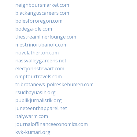
neighboursmarket.com
blackanguscareers.com
bolesfororegon.com
bodega-ole.com
thestreamlinerlounge.com
mestrinorubanofc.com
novelatherton.com
nassvalleygardens.net
electjohnstewart.com
omptourtravels.com
tribratanews-polreskebumen.com
rsudbayuasih.org
publikjurnalistik.org
juneteenthapparel.net
italywarm.com
journaloffinanceeconomics.com
kvk-kumari.org