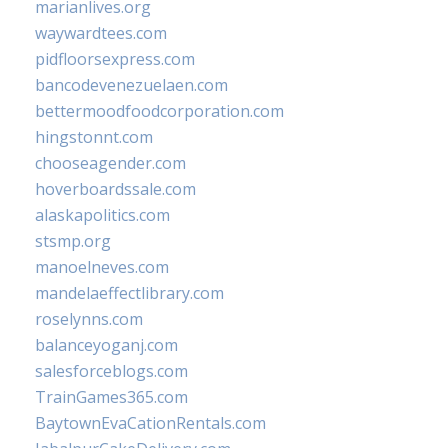
marianlives.org
waywardtees.com
pidfloorsexpress.com
bancodevenezuelaen.com
bettermoodfoodcorporation.com
hingstonnt.com
chooseagender.com
hoverboardssale.com
alaskapolitics.com
stsmp.org
manoelneves.com
mandelaeffectlibrary.com
roselynns.com
balanceyoganj.com
salesforceblogs.com
TrainGames365.com
BaytownEvaCationRentals.com