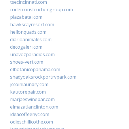
tsecincinnati.com
roderconstructiongroup.com
plazabatai.com
hawkscayresort.com
hellonquads.com
diarioanimales.com
decogaleri.com
unavozparadios.com
shoes-vert.com
elbotanicopanama.com
shadyoaksrockportrvpark.com
jccoinlaundry.com
kautorepair.com
marjaeswinebar.com
elmazatlanclinton.com
ideacoffeenyc.com
odieschillicothe.com