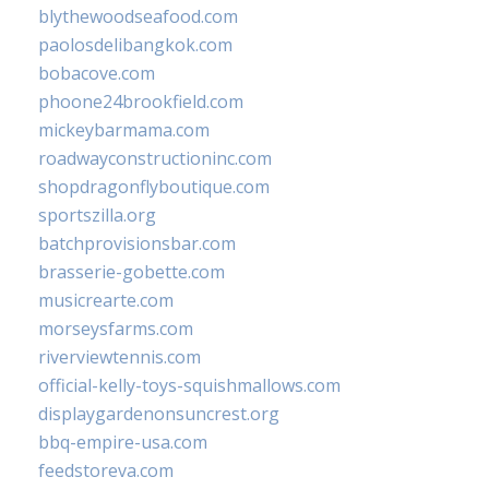
blythewoodseafood.com
paolosdelibangkok.com
bobacove.com
phoone24brookfield.com
mickeybarmama.com
roadwayconstructioninc.com
shopdragonflyboutique.com
sportszilla.org
batchprovisionsbar.com
brasserie-gobette.com
musicrearte.com
morseysfarms.com
riverviewtennis.com
official-kelly-toys-squishmallows.com
displaygardenonsuncrest.org
bbq-empire-usa.com
feedstoreva.com