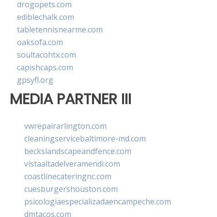
drogopets.com
ediblechalk.com
tabletennisnearme.com
oaksofa.com
soultacohtx.com
capishcaps.com
gpsyfl.org
MEDIA PARTNER III
vwrepairarlington.com
cleaningservicebaltimore-md.com
beckslandscapeandfence.com
vistaaltadelveramendi.com
coastlinecateringnc.com
cuesburgershouston.com
psicologiaespecializadaencampeche.com
dmtacos.com