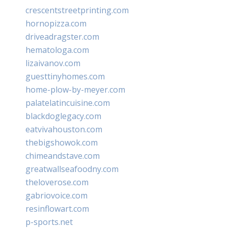
crescentstreetprinting.com
hornopizza.com
driveadragster.com
hematologa.com
lizaivanov.com
guesttinyhomes.com
home-plow-by-meyer.com
palatelatincuisine.com
blackdoglegacy.com
eatvivahouston.com
thebigshowok.com
chimeandstave.com
greatwallseafoodny.com
theloverose.com
gabriovoice.com
resinflowart.com
p-sports.net