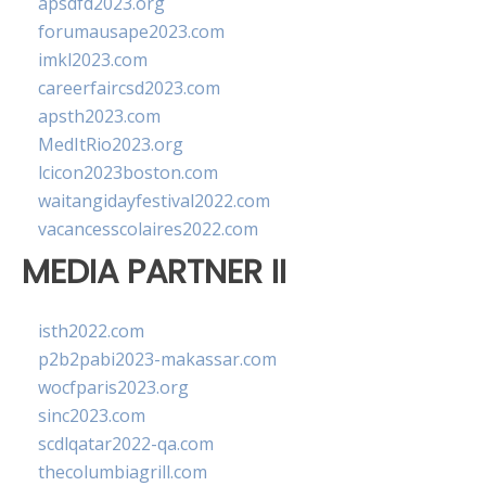
apsdfd2023.org
forumausape2023.com
imkl2023.com
careerfaircsd2023.com
apsth2023.com
MedItRio2023.org
lcicon2023boston.com
waitangidayfestival2022.com
vacancesscolaires2022.com
MEDIA PARTNER II
isth2022.com
p2b2pabi2023-makassar.com
wocfparis2023.org
sinc2023.com
scdlqatar2022-qa.com
thecolumbiagrill.com