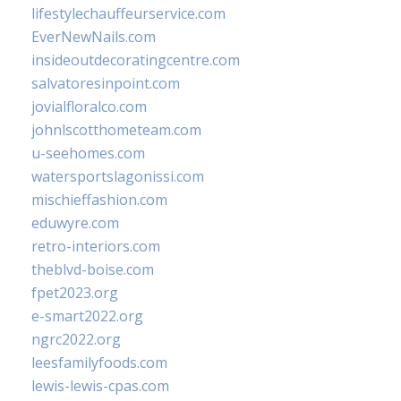
lifestylechauffeurservice.com
EverNewNails.com
insideoutdecoratingcentre.com
salvatoresinpoint.com
jovialfloralco.com
johnlscotthometeam.com
u-seehomes.com
watersportslagonissi.com
mischieffashion.com
eduwyre.com
retro-interiors.com
theblvd-boise.com
fpet2023.org
e-smart2022.org
ngrc2022.org
leesfamilyfoods.com
lewis-lewis-cpas.com