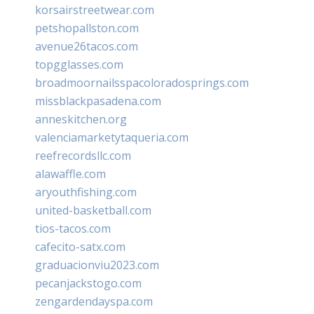
korsairstreetwear.com
petshopallston.com
avenue26tacos.com
topgglasses.com
broadmoornailsspacoloradosprings.com
missblackpasadena.com
anneskitchen.org
valenciamarketytaqueria.com
reefrecordsllc.com
alawaffle.com
aryouthfishing.com
united-basketball.com
tios-tacos.com
cafecito-satx.com
graduacionviu2023.com
pecanjackstogo.com
zengardendayspa.com