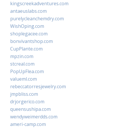
kingscreekadventures.com
antaeuslabs.com
purelycleanchemdry.com
WishOping.com
shoplegacee.com
bonvivantshop.com
CupPlante.com
mpzin.com
stcreal.com
PopUpFlea.com
valueml.com
rebeccatorresjewelry.com
jmpbliss.com
drjorgerico.com
queensushipa.com
wendyweimerdds.com
ameri-camp.com