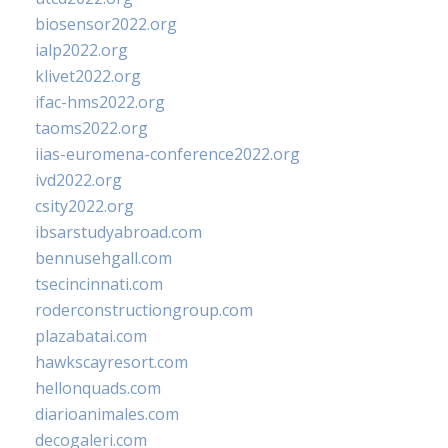
biosensor2022.org
ialp2022.org
klivet2022.org
ifac-hms2022.org
taoms2022.org
iias-euromena-conference2022.org
ivd2022.org
csity2022.org
ibsarstudyabroad.com
bennusehgall.com
tsecincinnati.com
roderconstructiongroup.com
plazabatai.com
hawkscayresort.com
hellonquads.com
diarioanimales.com
decogaleri.com