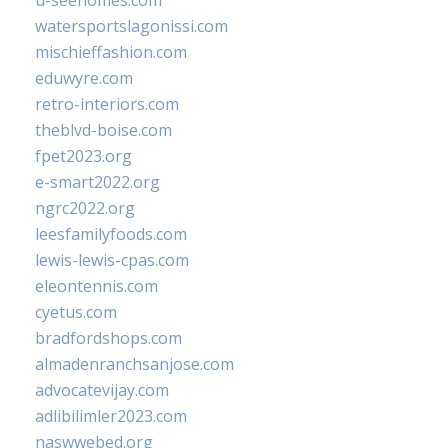
u-seehomes.com
watersportslagonissi.com
mischieffashion.com
eduwyre.com
retro-interiors.com
theblvd-boise.com
fpet2023.org
e-smart2022.org
ngrc2022.org
leesfamilyfoods.com
lewis-lewis-cpas.com
eleontennis.com
cyetus.com
bradfordshops.com
almadenranchsanjose.com
advocatevijay.com
adlibilimler2023.com
naswwebed.org