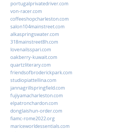
portugalprivatedriver.com
von-racer.com
coffeeshopcharleston.com
salon104mainstreet.com
alkaspringswater.com
318mainstreet8h.com
lovenailsspari.com
oakberry-kuwait.com
quartzliterary.com
friendsofbroderickpark.com
studiopiattellina.com
jannagrillspringfield.com
fujiyamacharleston.com
elpatronchardon.com
donglaishun-order.com
fiamc-rome2022.org
mariceworldessentials.com