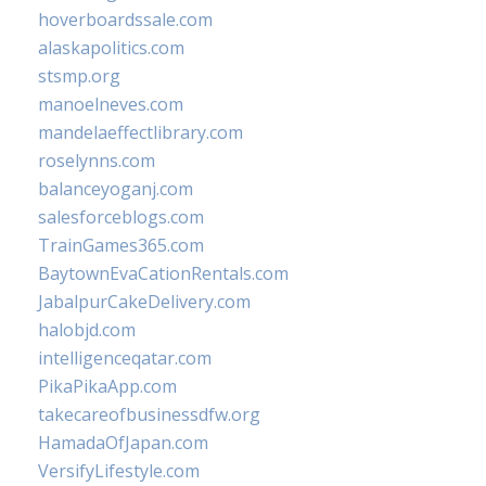
hoverboardssale.com
alaskapolitics.com
stsmp.org
manoelneves.com
mandelaeffectlibrary.com
roselynns.com
balanceyoganj.com
salesforceblogs.com
TrainGames365.com
BaytownEvaCationRentals.com
JabalpurCakeDelivery.com
halobjd.com
intelligenceqatar.com
PikaPikaApp.com
takecareofbusinessdfw.org
HamadaOfJapan.com
VersifyLifestyle.com