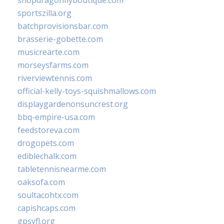
shopdragonflyboutique.com
sportszilla.org
batchprovisionsbar.com
brasserie-gobette.com
musicrearte.com
morseysfarms.com
riverviewtennis.com
official-kelly-toys-squishmallows.com
displaygardenonsuncrest.org
bbq-empire-usa.com
feedstoreva.com
drogopets.com
ediblechalk.com
tabletennisnearme.com
oaksofa.com
soultacohtx.com
capishcaps.com
gpsyfl.org