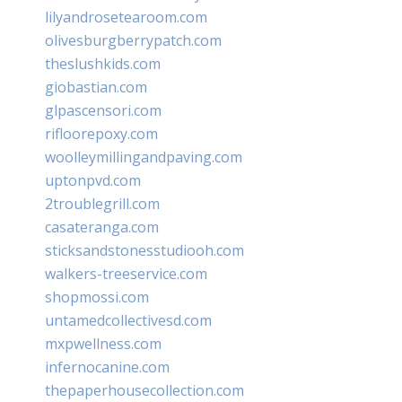
lilyandrosetearoom.com
olivesburgberrypatch.com
theslushkids.com
giobastian.com
glpascensori.com
rifloorepoxy.com
woolleymillingandpaving.com
uptonpvd.com
2troublegrill.com
casateranga.com
sticksandstonesstudiooh.com
walkers-treeservice.com
shopmossi.com
untamedcollectivesd.com
mxpwellness.com
infernocanine.com
thepaperhousecollection.com