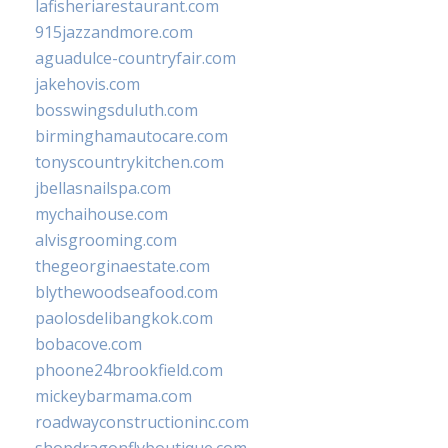
lafisheriarestaurant.com
915jazzandmore.com
aguadulce-countryfair.com
jakehovis.com
bosswingsduluth.com
birminghamautocare.com
tonyscountrykitchen.com
jbellasnailspa.com
mychaihouse.com
alvisgrooming.com
thegeorginaestate.com
blythewoodseafood.com
paolosdelibangkok.com
bobacove.com
phoone24brookfield.com
mickeybarmama.com
roadwayconstructioninc.com