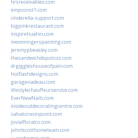
hrsreceivables.com
empconst1.com
cinderella-support.com
bigpinkrestaurant.com
inspirehuahin.com
memmingerspainting.com
jeremypbeasley.com
thesandwichdepotcos.com
drgiggleshouseofpain.com
hotflashdesigns.com
garagenadeau.com
lifestylechauffeurservice.com
EverNewNails.com
insideoutdecoratingcentre.com
salvatoresinpoint.com
jovialfloralco.com
johnlscotthometeam.com