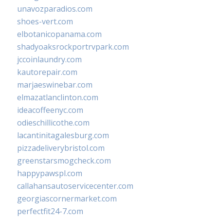
unavozparadios.com
shoes-vert.com
elbotanicopanama.com
shadyoaksrockportrvpark.com
jccoinlaundry.com
kautorepair.com
marjaeswinebar.com
elmazatlanclinton.com
ideacoffeenyc.com
odieschillicothe.com
lacantinitagalesburg.com
pizzadeliverybristol.com
greenstarsmogcheck.com
happypawspl.com
callahansautoservicecenter.com
georgiascornermarket.com
perfectfit24-7.com