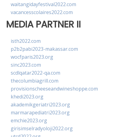
waitangidayfestival2022.com
vacancesscolaires2022.com
MEDIA PARTNER II
isth2022.com
p2b2pabi2023-makassar.com
wocfparis2023.org
sinc2023.com
scdlqatar2022-qa.com
thecolumbiagrill.com
provisionscheeseandwineshoppe.com
khedi2023.org
akademikgeriatri2023.org
marmarapediatri2023.org
emchie2023.org
girisimselradyoloji2022.org
utcd2022.org