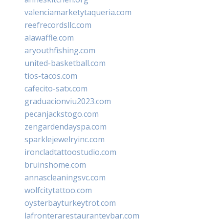
valenciamarketytaqueria.com
reefrecordsllc.com
alawaffle.com
aryouthfishing.com
united-basketball.com
tios-tacos.com
cafecito-satx.com
graduacionviu2023.com
pecanjackstogo.com
zengardendayspa.com
sparklejewelryinc.com
ironcladtattoostudio.com
bruinshome.com
annascleaningsvc.com
wolfcitytattoo.com
oysterbayturkeytrot.com
lafronterarestauranteybar.com