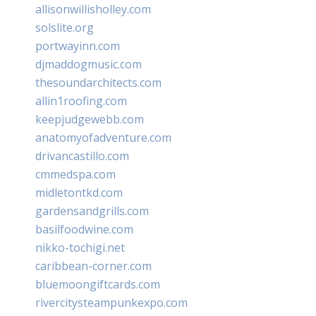
allisonwillisholley.com
solslite.org
portwayinn.com
djmaddogmusic.com
thesoundarchitects.com
allin1roofing.com
keepjudgewebb.com
anatomyofadventure.com
drivancastillo.com
cmmedspa.com
midletontkd.com
gardensandgrills.com
basilfoodwine.com
nikko-tochigi.net
caribbean-corner.com
bluemoongiftcards.com
rivercitysteampunkexpo.com