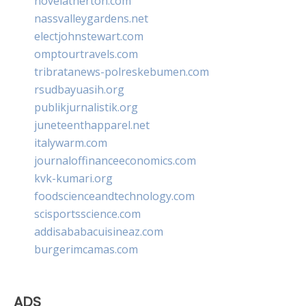
novelatherton.com
nassvalleygardens.net
electjohnstewart.com
omptourtravels.com
tribratanews-polreskebumen.com
rsudbayuasih.org
publikjurnalistik.org
juneteenthapparel.net
italywarm.com
journaloffinanceeconomics.com
kvk-kumari.org
foodscienceandtechnology.com
scisportsscience.com
addisababacuisineaz.com
burgerimcamas.com
ADS