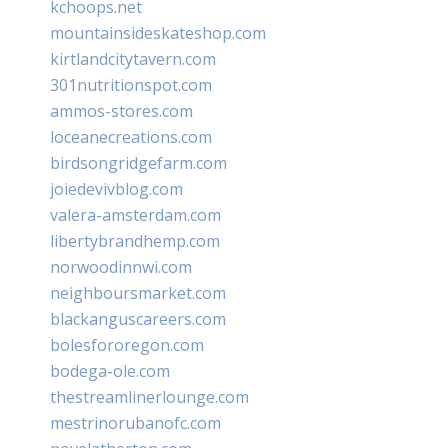
kchoops.net
mountainsideskateshop.com
kirtlandcitytavern.com
301nutritionspot.com
ammos-stores.com
loceanecreations.com
birdsongridgefarm.com
joiedevivblog.com
valera-amsterdam.com
libertybrandhemp.com
norwoodinnwi.com
neighboursmarket.com
blackanguscareers.com
bolesfororegon.com
bodega-ole.com
thestreamlinerlounge.com
mestrinorubanofc.com