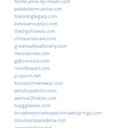
home-plow-by-meyer.com
palatelatincuisine.com
blackdoglegacy.com
eatvivahouston.com
thebigshowok.com
chimeandstave.com
greatwallseafoodny.com
theloverose.com
gabriovoice.com
resinflowart.com
p-sports.net
korsairstreetwear.com
petshopallston.com
avenue26tacos.com
topgglasses.com
broadmoornailsspacoloradosprings.com
missblackpasadena.com
anneskitchen.org