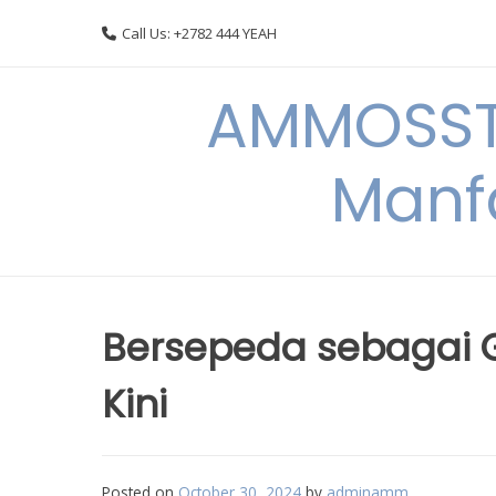
Skip
Call Us: +2782 444 YEAH
to
content
AMMOSSTO
Manf
Bersepeda sebagai 
Kini
Posted on
October 30, 2024
by
adminamm