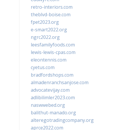
retro-interiors.com
theblvd-boise.com
fpet2023.org
e-smart2022.org
ngrc2022.org
leesfamilyfoods.com
lewis-lewis-cpas.com
eleontennis.com
cyetus.com
bradfordshops.com
almadenranchsanjose.com
advocatevijay.com
adlibilimler2023.com
naswwebed.org
balithut-manado.org
alteregotradingcompany.org
aprce2022.com