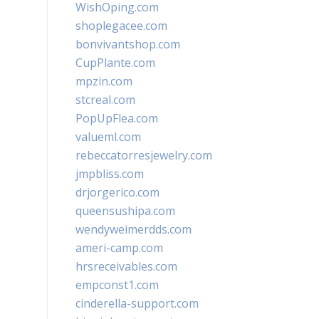
WishOping.com
shoplegacee.com
bonvivantshop.com
CupPlante.com
mpzin.com
stcreal.com
PopUpFlea.com
valueml.com
rebeccatorresjewelry.com
jmpbliss.com
drjorgerico.com
queensushipa.com
wendyweimerdds.com
ameri-camp.com
hrsreceivables.com
empconst1.com
cinderella-support.com