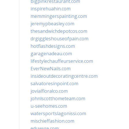
bigpinkrestaurant.com
inspirehuahin.com
memmingerspainting.com
jeremypbeasley.com
thesandwichdepotcos.com
drgiggleshouseofpain.com
hotflashdesigns.com
garagenadeau.com
lifestylechauffeurservice.com
EverNewNails.com
insideoutdecoratingcentre.com
salvatoresinpoint.com
jovialfloralco.com
johnlscotthometeam.com
u-seehomes.com
watersportslagonissi.com
mischieffashion.com
eduwyre.com