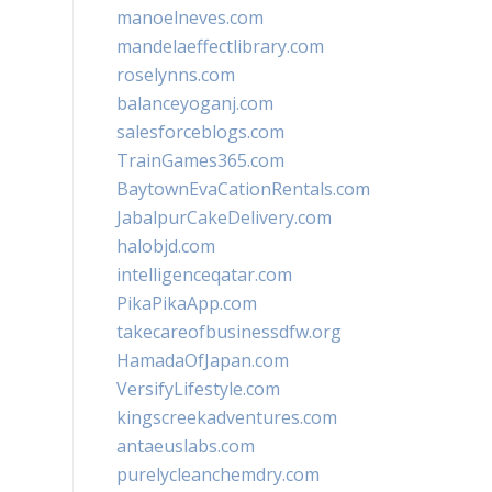
manoelneves.com
mandelaeffectlibrary.com
roselynns.com
balanceyoganj.com
salesforceblogs.com
TrainGames365.com
BaytownEvaCationRentals.com
JabalpurCakeDelivery.com
halobjd.com
intelligenceqatar.com
PikaPikaApp.com
takecareofbusinessdfw.org
HamadaOfJapan.com
VersifyLifestyle.com
kingscreekadventures.com
antaeuslabs.com
purelycleanchemdry.com