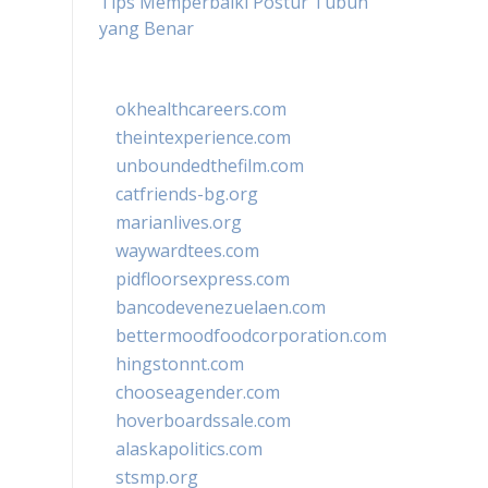
Tips Memperbaiki Postur Tubuh
yang Benar
okhealthcareers.com
theintexperience.com
unboundedthefilm.com
catfriends-bg.org
marianlives.org
waywardtees.com
pidfloorsexpress.com
bancodevenezuelaen.com
bettermoodfoodcorporation.com
hingstonnt.com
chooseagender.com
hoverboardssale.com
alaskapolitics.com
stsmp.org