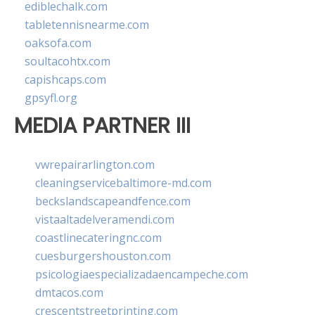
ediblechalk.com
tabletennisnearme.com
oaksofa.com
soultacohtx.com
capishcaps.com
gpsyfl.org
MEDIA PARTNER III
vwrepairarlington.com
cleaningservicebaltimore-md.com
beckslandscapeandfence.com
vistaaltadelveramendi.com
coastlinecateringnc.com
cuesburgershouston.com
psicologiaespecializadaencampeche.com
dmtacos.com
crescentstreetprinting.com