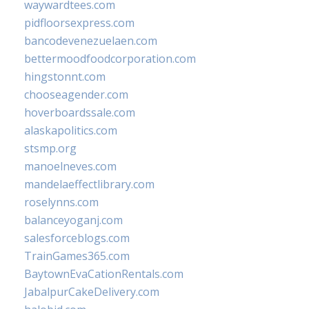
waywardtees.com
pidfloorsexpress.com
bancodevenezuelaen.com
bettermoodfoodcorporation.com
hingstonnt.com
chooseagender.com
hoverboardssale.com
alaskapolitics.com
stsmp.org
manoelneves.com
mandelaeffectlibrary.com
roselynns.com
balanceyoganj.com
salesforceblogs.com
TrainGames365.com
BaytownEvaCationRentals.com
JabalpurCakeDelivery.com