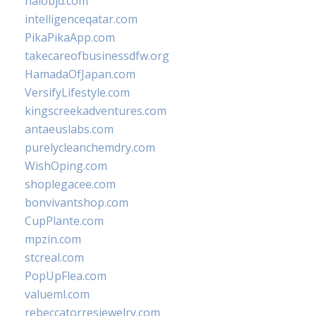
halobjd.com
intelligenceqatar.com
PikaPikaApp.com
takecareofbusinessdfw.org
HamadaOfJapan.com
VersifyLifestyle.com
kingscreekadventures.com
antaeuslabs.com
purelycleanchemdry.com
WishOping.com
shoplegacee.com
bonvivantshop.com
CupPlante.com
mpzin.com
stcreal.com
PopUpFlea.com
valueml.com
rebeccatorresjewelry.com