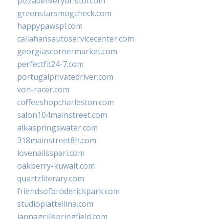
pizzadeliverybristol.com
greenstarsmogcheck.com
happypawspl.com
callahansautoservicecenter.com
georgiascornermarket.com
perfectfit24-7.com
portugalprivatedriver.com
von-racer.com
coffeeshopcharleston.com
salon104mainstreet.com
alkaspringswater.com
318mainstreet8h.com
lovenailsspari.com
oakberry-kuwait.com
quartzliterary.com
friendsofbroderickpark.com
studiopiattellina.com
jannagrillspringfield.com