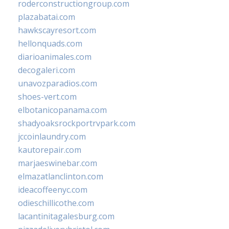
roderconstructiongroup.com
plazabatai.com
hawkscayresort.com
hellonquads.com
diarioanimales.com
decogaleri.com
unavozparadios.com
shoes-vert.com
elbotanicopanama.com
shadyoaksrockportrvpark.com
jccoinlaundry.com
kautorepair.com
marjaeswinebar.com
elmazatlanclinton.com
ideacoffeenyc.com
odieschillicothe.com
lacantinitagalesburg.com