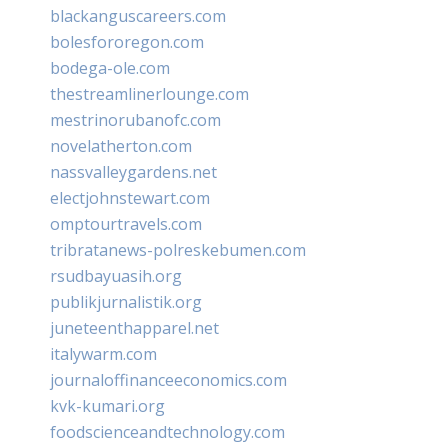
blackanguscareers.com
bolesfororegon.com
bodega-ole.com
thestreamlinerlounge.com
mestrinorubanofc.com
novelatherton.com
nassvalleygardens.net
electjohnstewart.com
omptourtravels.com
tribratanews-polreskebumen.com
rsudbayuasih.org
publikjurnalistik.org
juneteenthapparel.net
italywarm.com
journaloffinanceeconomics.com
kvk-kumari.org
foodscienceandtechnology.com