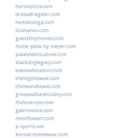
hornopizza.com
driveadragster.com
hematologa.com
lizaivanov.com
guesttinyhomes.com
home-plow-by-meyer.com
palatelatincuisine.com
blackdoglegacy.com
eatvivahouston.com
thebigshowok.com
chimeandstave.com
greatwallseafoodny.com
theloverose.com
gabriovoice.com
resinflowart.com
p-sports.net
korsairstreetwear.com