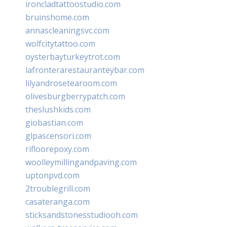
ironcladtattoostudio.com
bruinshome.com
annascleaningsvc.com
wolfcitytattoo.com
oysterbayturkeytrot.com
lafronterarestauranteybar.com
lilyandrosetearoom.com
olivesburgberrypatch.com
theslushkids.com
giobastian.com
glpascensori.com
rifloorepoxy.com
woolleymillingandpaving.com
uptonpvd.com
2troublegrill.com
casateranga.com
sticksandstonesstudiooh.com