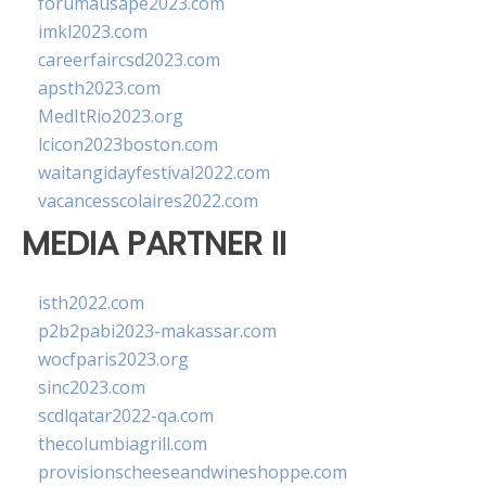
forumausape2023.com
imkl2023.com
careerfaircsd2023.com
apsth2023.com
MedItRio2023.org
lcicon2023boston.com
waitangidayfestival2022.com
vacancesscolaires2022.com
MEDIA PARTNER II
isth2022.com
p2b2pabi2023-makassar.com
wocfparis2023.org
sinc2023.com
scdlqatar2022-qa.com
thecolumbiagrill.com
provisionscheeseandwineshoppe.com