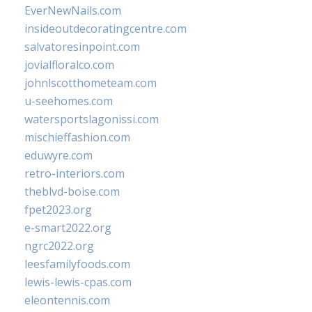
EverNewNails.com
insideoutdecoratingcentre.com
salvatoresinpoint.com
jovialfloralco.com
johnlscotthometeam.com
u-seehomes.com
watersportslagonissi.com
mischieffashion.com
eduwyre.com
retro-interiors.com
theblvd-boise.com
fpet2023.org
e-smart2022.org
ngrc2022.org
leesfamilyfoods.com
lewis-lewis-cpas.com
eleontennis.com