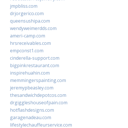
jmpbliss.com
drjorgerico.com
queensushipa.com
wendyweimerdds.com
ameri-camp.com
hrsreceivables.com
empconst1.com
cinderella-support.com
bigpinkrestaurant.com
inspirehuahin.com
memmingerspainting.com
jeremypbeasley.com
thesandwichdepotcos.com
drgiggleshouseofpain.com
hotflashdesigns.com
garagenadeau.com
lifestylechauffeurservice.com