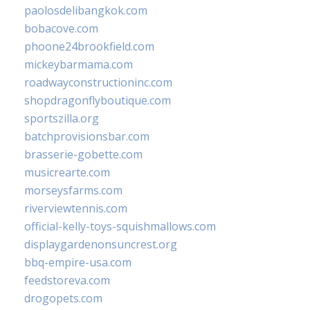
paolosdelibangkok.com
bobacove.com
phoone24brookfield.com
mickeybarmama.com
roadwayconstructioninc.com
shopdragonflyboutique.com
sportszilla.org
batchprovisionsbar.com
brasserie-gobette.com
musicrearte.com
morseysfarms.com
riverviewtennis.com
official-kelly-toys-squishmallows.com
displaygardenonsuncrest.org
bbq-empire-usa.com
feedstoreva.com
drogopets.com