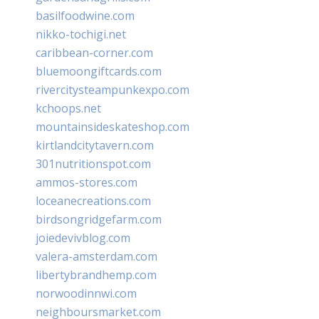
basilfoodwine.com
nikko-tochigi.net
caribbean-corner.com
bluemoongiftcards.com
rivercitysteampunkexpo.com
kchoops.net
mountainsideskateshop.com
kirtlandcitytavern.com
301nutritionspot.com
ammos-stores.com
loceanecreations.com
birdsongridgefarm.com
joiedevivblog.com
valera-amsterdam.com
libertybrandhemp.com
norwoodinnwi.com
neighboursmarket.com