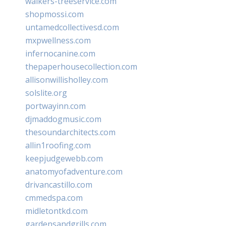
walkers-treeservice.com
shopmossi.com
untamedcollectivesd.com
mxpwellness.com
infernocanine.com
thepaperhousecollection.com
allisonwillisholley.com
solslite.org
portwayinn.com
djmaddogmusic.com
thesoundarchitects.com
allin1roofing.com
keepjudgewebb.com
anatomyofadventure.com
drivancastillo.com
cmmedspa.com
midletontkd.com
gardensandgrills.com