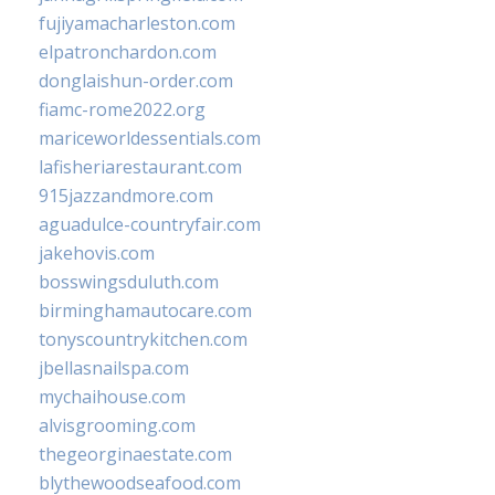
fujiyamacharleston.com
elpatronchardon.com
donglaishun-order.com
fiamc-rome2022.org
mariceworldessentials.com
lafisheriarestaurant.com
915jazzandmore.com
aguadulce-countryfair.com
jakehovis.com
bosswingsduluth.com
birminghamautocare.com
tonyscountrykitchen.com
jbellasnailspa.com
mychaihouse.com
alvisgrooming.com
thegeorginaestate.com
blythewoodseafood.com