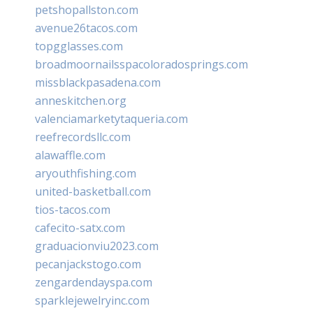
petshopallston.com
avenue26tacos.com
topgglasses.com
broadmoornailsspacoloradosprings.com
missblackpasadena.com
anneskitchen.org
valenciamarketytaqueria.com
reefrecordsllc.com
alawaffle.com
aryouthfishing.com
united-basketball.com
tios-tacos.com
cafecito-satx.com
graduacionviu2023.com
pecanjackstogo.com
zengardendayspa.com
sparklejewelryinc.com