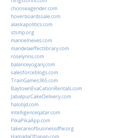
hingstonnt.com
chooseagender.com
hoverboardssale.com
alaskapolitics.com
stsmp.org
manoelneves.com
mandelaeffectlibrary.com
roselynns.com
balanceyoganj.com
salesforceblogs.com
TrainGames365.com
BaytownEvaCationRentals.com
JabalpurCakeDelivery.com
halobjd.com
intelligenceqatar.com
PikaPikaApp.com
takecareofbusinessdfw.org
HamadaOfJapan.com