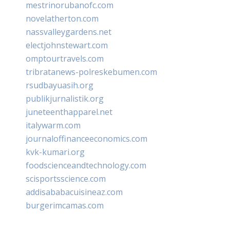
mestrinorubanofc.com
novelatherton.com
nassvalleygardens.net
electjohnstewart.com
omptourtravels.com
tribratanews-polreskebumen.com
rsudbayuasih.org
publikjurnalistik.org
juneteenthapparel.net
italywarm.com
journaloffinanceeconomics.com
kvk-kumari.org
foodscienceandtechnology.com
scisportsscience.com
addisababacuisineaz.com
burgerimcamas.com