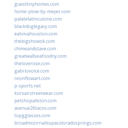
guesttinyhomes.com
home-plow-by-meyer.com
palatelatincuisine.com
blackdoglegacy.com
eatvivahouston.com
thebigshowok.com
chimeandstave.com
greatwallseafoodny.com
theloverose.com
gabriovoice.com
resinflowart.com
p-sports.net
korsairstreetwear.com
petshopallston.com
avenue26tacos.com
topgglasses.com
broadmoornailsspacoloradosprings.com