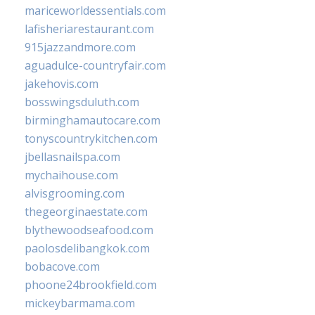
mariceworldessentials.com
lafisheriarestaurant.com
915jazzandmore.com
aguadulce-countryfair.com
jakehovis.com
bosswingsduluth.com
birminghamautocare.com
tonyscountrykitchen.com
jbellasnailspa.com
mychaihouse.com
alvisgrooming.com
thegeorginaestate.com
blythewoodseafood.com
paolosdelibangkok.com
bobacove.com
phoone24brookfield.com
mickeybarmama.com