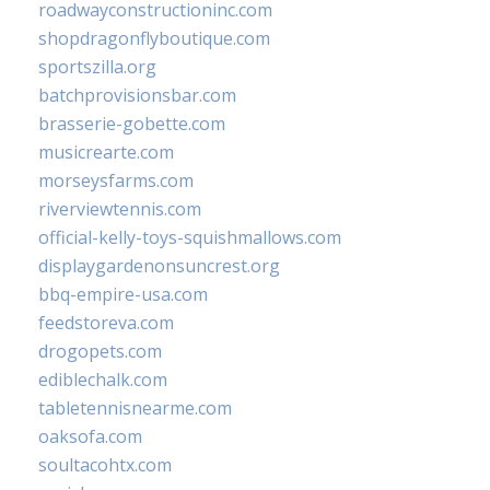
roadwayconstructioninc.com
shopdragonflyboutique.com
sportszilla.org
batchprovisionsbar.com
brasserie-gobette.com
musicrearte.com
morseysfarms.com
riverviewtennis.com
official-kelly-toys-squishmallows.com
displaygardenonsuncrest.org
bbq-empire-usa.com
feedstoreva.com
drogopets.com
ediblechalk.com
tabletennisnearme.com
oaksofa.com
soultacohtx.com