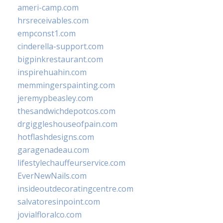
ameri-camp.com
hrsreceivables.com
empconst1.com
cinderella-support.com
bigpinkrestaurant.com
inspirehuahin.com
memmingerspainting.com
jeremypbeasley.com
thesandwichdepotcos.com
drgiggleshouseofpain.com
hotflashdesigns.com
garagenadeau.com
lifestylechauffeurservice.com
EverNewNails.com
insideoutdecoratingcentre.com
salvatoresinpoint.com
jovialfloralco.com