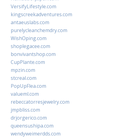
VersifyLifestyle.com
kingscreekadventures.com
antaeuslabs.com
purelycleanchemdry.com
WishOping.com
shoplegacee.com
bonvivantshop.com
CupPlante.com
mpzin.com
stcreal.com
PopUpFlea.com
valueml.com
rebeccatorresjewelry.com
jmpbliss.com
drjorgerico.com
queensushipa.com
wendyweimerdds.com