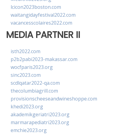
lcicon2023boston.com
waitangidayfestival2022.com
vacancesscolaires2022.com
MEDIA PARTNER II
isth2022.com
p2b2pabi2023-makassar.com
wocfparis2023.org
sinc2023.com
scdlqatar2022-qa.com
thecolumbiagrill.com
provisionscheeseandwineshoppe.com
khedi2023.org
akademikgeriatri2023.org
marmarapediatri2023.org
emchie2023.org