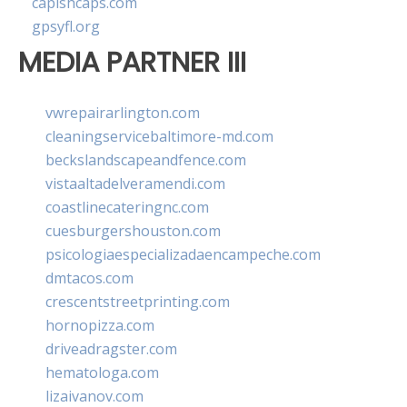
capishcaps.com
gpsyfl.org
MEDIA PARTNER III
vwrepairarlington.com
cleaningservicebaltimore-md.com
beckslandscapeandfence.com
vistaaltadelveramendi.com
coastlinecateringnc.com
cuesburgershouston.com
psicologiaespecializadaencampeche.com
dmtacos.com
crescentstreetprinting.com
hornopizza.com
driveadragster.com
hematologa.com
lizaivanov.com