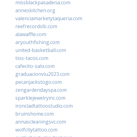
missblackpasadena.com
anneskitchen.org
valenciamarketytaqueria.com
reefrecordsllc.com
alawaffle.com
aryouthfishing.com
united-basketball.com
tios-tacos.com
cafecito-satx.com
graduacionviu2023.com
pecanjackstogo.com
zengardendayspa.com
sparklejewelryinc.com
ironcladtattoostudio.com
bruinshome.com
annascleaningsvc.com
wolfcitytattoo.com