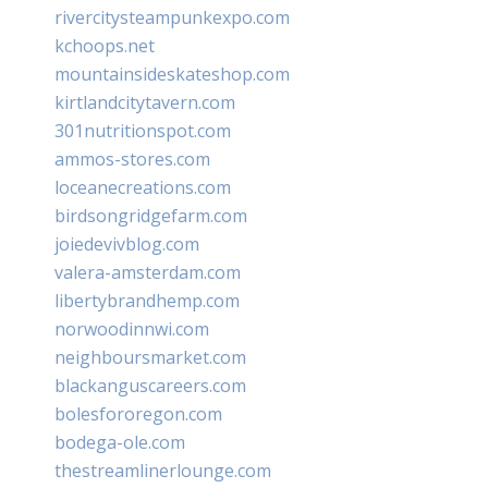
rivercitysteampunkexpo.com
kchoops.net
mountainsideskateshop.com
kirtlandcitytavern.com
301nutritionspot.com
ammos-stores.com
loceanecreations.com
birdsongridgefarm.com
joiedevivblog.com
valera-amsterdam.com
libertybrandhemp.com
norwoodinnwi.com
neighboursmarket.com
blackanguscareers.com
bolesfororegon.com
bodega-ole.com
thestreamlinerlounge.com