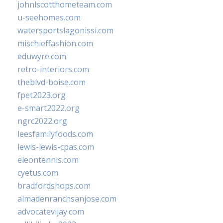
johnlscotthometeam.com
u-seehomes.com
watersportslagonissi.com
mischieffashion.com
eduwyre.com
retro-interiors.com
theblvd-boise.com
fpet2023.org
e-smart2022.org
ngrc2022.org
leesfamilyfoods.com
lewis-lewis-cpas.com
eleontennis.com
cyetus.com
bradfordshops.com
almadenranchsanjose.com
advocatevijay.com