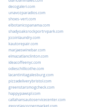
diarioanimales.com
decogaleri.com
unavozparadios.com
shoes-vert.com
elbotanicopanama.com
shadyoaksrockportrvpark.com
jccoinlaundry.com
kautorepair.com
marjaeswinebar.com
elmazatlanclinton.com
ideacoffeenyc.com
odieschillicothe.com
lacantinitagalesburg.com
pizzadeliverybristol.com
greenstarsmogcheck.com
happypawspl.com
callahansautoservicecenter.com
georgiascornermarket.com