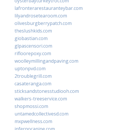
oysterbayturkeytrot.com
lafronterarestauranteybar.com
lilyandrosetearoom.com
olivesburgberrypatch.com
theslushkids.com
giobastian.com
glpascensori.com
rifloorepoxy.com
woolleymillingandpaving.com
uptonpvd.com
2troublegrill.com
casateranga.com
sticksandstonesstudiooh.com
walkers-treeservice.com
shopmossi.com
untamedcollectivesd.com
mxpwellness.com
infernocanine.com