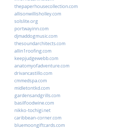
thepaperhousecollection.com
allisonwillisholley.com
solslite.org
portwayinn.com
djmaddogmusic.com
thesoundarchitects.com
allin1roofing.com
keepjudgewebb.com
anatomyofadventure.com
drivancastillo.com
cmmedspa.com
midletontkd.com
gardensandgrills.com
basilfoodwine.com
nikko-tochigi.net
caribbean-corner.com
bluemoongiftcards.com