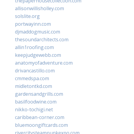
thepaperhousecollection.com
allisonwillisholley.com
solslite.org
portwayinn.com
djmaddogmusic.com
thesoundarchitects.com
allin1roofing.com
keepjudgewebb.com
anatomyofadventure.com
drivancastillo.com
cmmedspa.com
midletontkd.com
gardensandgrills.com
basilfoodwine.com
nikko-tochigi.net
caribbean-corner.com
bluemoongiftcards.com
rivercitysteampunkexpo.com