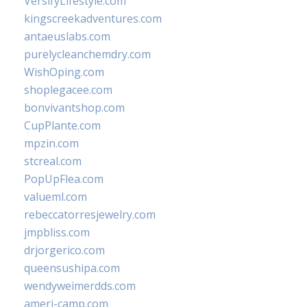
VersifyLifestyle.com
kingscreekadventures.com
antaeuslabs.com
purelycleanchemdry.com
WishOping.com
shoplegacee.com
bonvivantshop.com
CupPlante.com
mpzin.com
stcreal.com
PopUpFlea.com
valueml.com
rebeccatorresjewelry.com
jmpbliss.com
drjorgerico.com
queensushipa.com
wendyweimerdds.com
ameri-camp.com