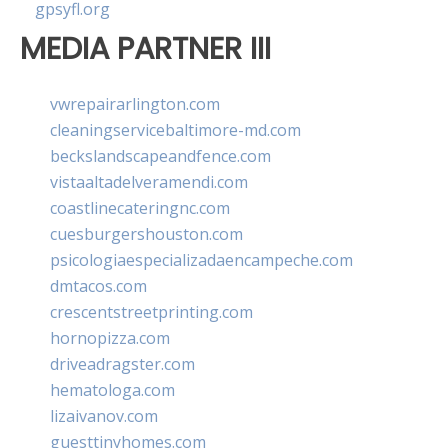
gpsyfl.org
MEDIA PARTNER III
vwrepairarlington.com
cleaningservicebaltimore-md.com
beckslandscapeandfence.com
vistaaltadelveramendi.com
coastlinecateringnc.com
cuesburgershouston.com
psicologiaespecializadaencampeche.com
dmtacos.com
crescentstreetprinting.com
hornopizza.com
driveadragster.com
hematologa.com
lizaivanov.com
guesttinyhomes.com