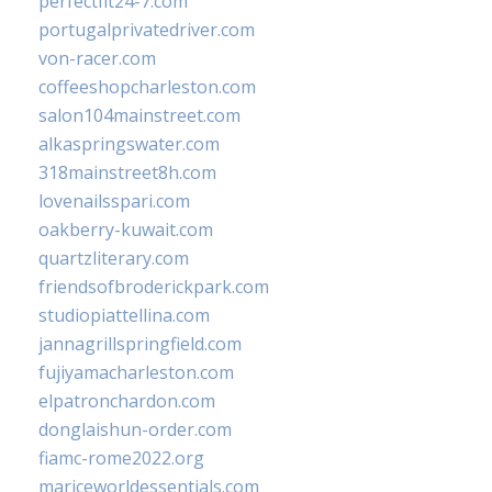
perfectfit24-7.com
portugalprivatedriver.com
von-racer.com
coffeeshopcharleston.com
salon104mainstreet.com
alkaspringswater.com
318mainstreet8h.com
lovenailsspari.com
oakberry-kuwait.com
quartzliterary.com
friendsofbroderickpark.com
studiopiattellina.com
jannagrillspringfield.com
fujiyamacharleston.com
elpatronchardon.com
donglaishun-order.com
fiamc-rome2022.org
mariceworldessentials.com