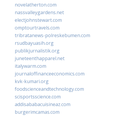
novelatherton.com
nassvalleygardens.net
electjohnstewart.com
omptourtravels.com
tribratanews-polreskebumen.com
rsudbayuasih.org
publikjurnalistik.org
juneteenthapparel.net
italywarm.com
journaloffinanceeconomics.com
kvk-kumari.org
foodscienceandtechnology.com
scisportsscience.com
addisababacuisineaz.com
burgerimcamas.com