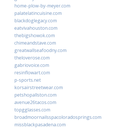
home-plow-by-meyer.com
palatelatincuisine.com
blackdoglegacy.com
eatvivahouston.com
thebigshowok.com
chimeandstave.com
greatwallseafoodny.com
theloverose.com
gabriovoice.com
resinflowart.com
p-sports.net
korsairstreetwear.com
petshopallston.com
avenue26tacos.com
topgglasses.com
broadmoornailsspacoloradosprings.com
missblackpasadena.com