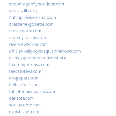
shopdragonflyboutique.com
sportszilla.org
batchprovisionsbar.com
brasserie-gobette.com
musicrearte.com
morseysfarms.com
riverviewtennis.com
official-kelly-toys-squishmallows.com
displaygardenonsuncrest.org
bbq-empire-usa.com
feedstoreva.com
drogopets.com
ediblechalk.com
tabletennisnearme.com
oaksofa.com
soultacohtx.com
capishcaps.com