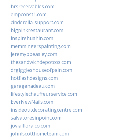
hrsreceivables.com
empconst1.com
cinderella-support.com
bigpinkrestaurant.com
inspirehuahin.com
memmingerspainting.com
jeremypbeasley.com
thesandwichdepotcos.com
drgiggleshouseofpain.com
hotflashdesigns.com
garagenadeau.com
lifestylechauffeurservice.com
EverNewNails.com
insideoutdecoratingcentre.com
salvatoresinpoint.com
jovialfloralco.com
johnlscotthometeam.com