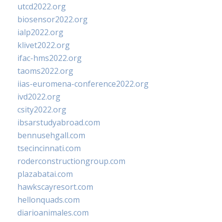
utcd2022.org
biosensor2022.org
ialp2022.org
klivet2022.org
ifac-hms2022.org
taoms2022.org
iias-euromena-conference2022.org
ivd2022.org
csity2022.org
ibsarstudyabroad.com
bennusehgall.com
tsecincinnati.com
roderconstructiongroup.com
plazabatai.com
hawkscayresort.com
hellonquads.com
diarioanimales.com