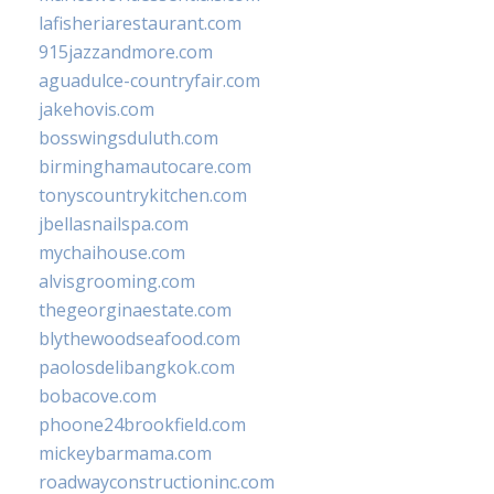
lafisheriarestaurant.com
915jazzandmore.com
aguadulce-countryfair.com
jakehovis.com
bosswingsduluth.com
birminghamautocare.com
tonyscountrykitchen.com
jbellasnailspa.com
mychaihouse.com
alvisgrooming.com
thegeorginaestate.com
blythewoodseafood.com
paolosdelibangkok.com
bobacove.com
phoone24brookfield.com
mickeybarmama.com
roadwayconstructioninc.com