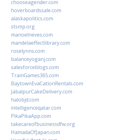
chooseagender.com
hoverboardssale.com
alaskapolitics.com
stsmp.org
manoelneves.com
mandelaeffectlibrary.com
roselynns.com
balanceyoganj.com
salesforceblogs.com
TrainGames365.com
BaytownEvaCationRentals.com
JabalpurCakeDelivery.com
halobjd.com
intelligenceqatar.com
PikaPikaApp.com
takecareofbusinessdfw.org
HamadaOfJapan.com