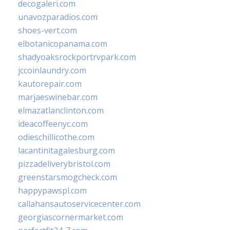
decogaleri.com
unavozparadios.com
shoes-vert.com
elbotanicopanama.com
shadyoaksrockportrvpark.com
jccoinlaundry.com
kautorepair.com
marjaeswinebar.com
elmazatlanclinton.com
ideacoffeenyc.com
odieschillicothe.com
lacantinitagalesburg.com
pizzadeliverybristol.com
greenstarsmogcheck.com
happypawspl.com
callahansautoservicecenter.com
georgiascornermarket.com