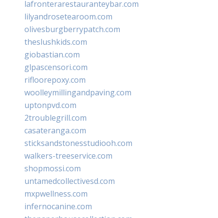
lafronterarestauranteybar.com
lilyandrosetearoom.com
olivesburgberrypatch.com
theslushkids.com
giobastian.com
glpascensori.com
rifloorepoxy.com
woolleymillingandpaving.com
uptonpvd.com
2troublegrill.com
casateranga.com
sticksandstonesstudiooh.com
walkers-treeservice.com
shopmossi.com
untamedcollectivesd.com
mxpwellness.com
infernocanine.com