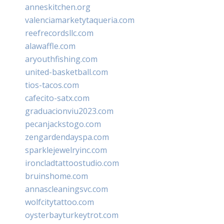
anneskitchen.org
valenciamarketytaqueria.com
reefrecordsllc.com
alawaffle.com
aryouthfishing.com
united-basketball.com
tios-tacos.com
cafecito-satx.com
graduacionviu2023.com
pecanjackstogo.com
zengardendayspa.com
sparklejewelryinc.com
ironcladtattoostudio.com
bruinshome.com
annascleaningsvc.com
wolfcitytattoo.com
oysterbayturkeytrot.com