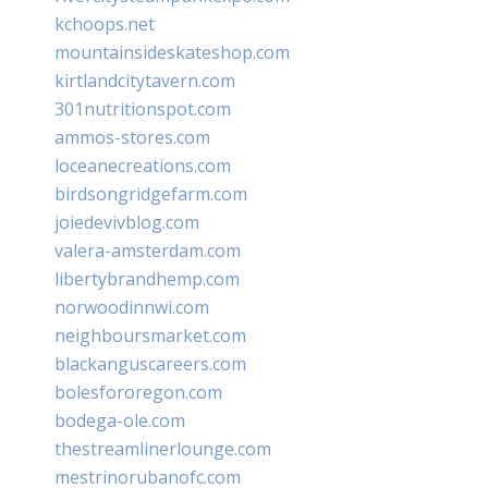
kchoops.net
mountainsideskateshop.com
kirtlandcitytavern.com
301nutritionspot.com
ammos-stores.com
loceanecreations.com
birdsongridgefarm.com
joiedevivblog.com
valera-amsterdam.com
libertybrandhemp.com
norwoodinnwi.com
neighboursmarket.com
blackanguscareers.com
bolesfororegon.com
bodega-ole.com
thestreamlinerlounge.com
mestrinorubanofc.com