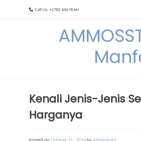
Skip
Call Us: +2782 444 YEAH
to
content
AMMOSSTO
Manf
Kenali Jenis-Jenis S
Harganya
Posted on
October 31, 2024
by
adminamm