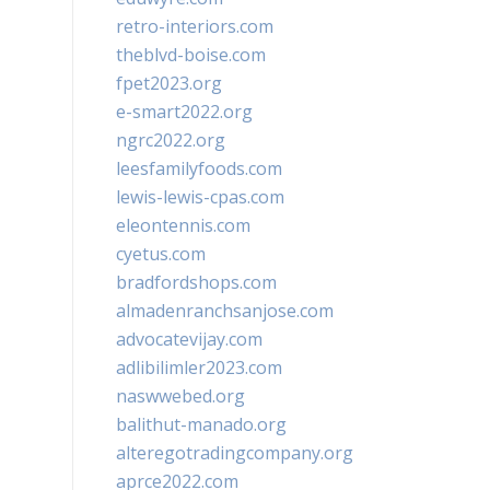
retro-interiors.com
theblvd-boise.com
fpet2023.org
e-smart2022.org
ngrc2022.org
leesfamilyfoods.com
lewis-lewis-cpas.com
eleontennis.com
cyetus.com
bradfordshops.com
almadenranchsanjose.com
advocatevijay.com
adlibilimler2023.com
naswwebed.org
balithut-manado.org
alteregotradingcompany.org
aprce2022.com