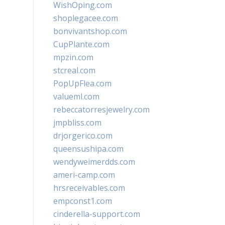
WishOping.com
shoplegacee.com
bonvivantshop.com
CupPlante.com
mpzin.com
stcreal.com
PopUpFlea.com
valueml.com
rebeccatorresjewelry.com
jmpbliss.com
drjorgerico.com
queensushipa.com
wendyweimerdds.com
ameri-camp.com
hrsreceivables.com
empconst1.com
cinderella-support.com