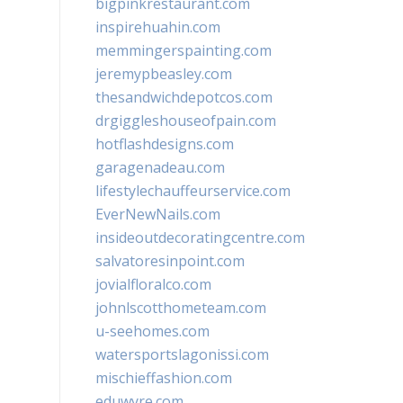
bigpinkrestaurant.com
inspirehuahin.com
memmingerspainting.com
jeremypbeasley.com
thesandwichdepotcos.com
drgiggleshouseofpain.com
hotflashdesigns.com
garagenadeau.com
lifestylechauffeurservice.com
EverNewNails.com
insideoutdecoratingcentre.com
salvatoresinpoint.com
jovialfloralco.com
johnlscotthometeam.com
u-seehomes.com
watersportslagonissi.com
mischieffashion.com
eduwyre.com