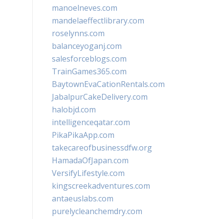
manoelneves.com
mandelaeffectlibrary.com
roselynns.com
balanceyoganj.com
salesforceblogs.com
TrainGames365.com
BaytownEvaCationRentals.com
JabalpurCakeDelivery.com
halobjd.com
intelligenceqatar.com
PikaPikaApp.com
takecareofbusinessdfw.org
HamadaOfJapan.com
VersifyLifestyle.com
kingscreekadventures.com
antaeuslabs.com
purelycleanchemdry.com