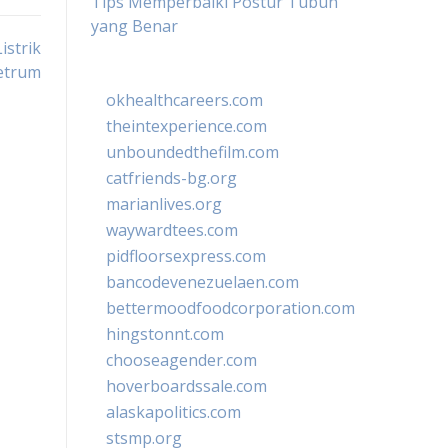
Tips Memperbaiki Postur Tubuh
yang Benar
istrik
etrum
okhealthcareers.com
theintexperience.com
unboundedthefilm.com
catfriends-bg.org
marianlives.org
waywardtees.com
pidfloorsexpress.com
bancodevenezuelaen.com
bettermoodfoodcorporation.com
hingstonnt.com
chooseagender.com
hoverboardssale.com
alaskapolitics.com
stsmp.org