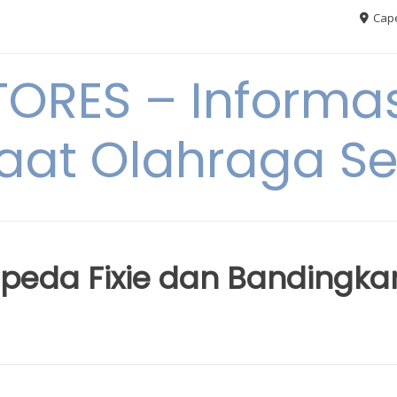
Cape
RES – Informas
aat Olahraga S
epeda Fixie dan Bandingka