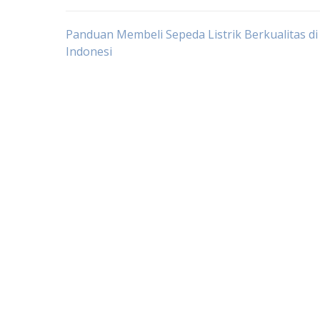
Post
Panduan Membeli Sepeda Listrik Berkualitas di
Indonesi
navigation