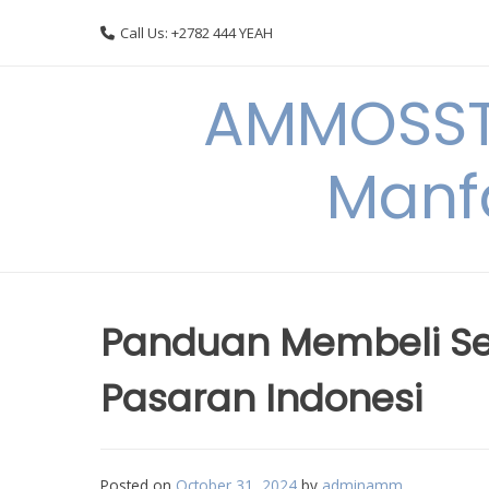
Skip
Call Us: +2782 444 YEAH
to
content
AMMOSSTO
Manf
Panduan Membeli Sepe
Pasaran Indonesi
Posted on
October 31, 2024
by
adminamm