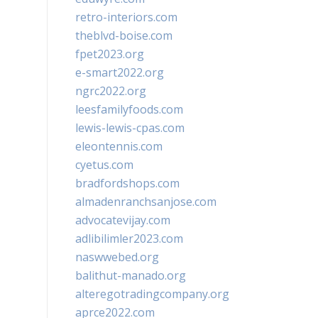
retro-interiors.com
theblvd-boise.com
fpet2023.org
e-smart2022.org
ngrc2022.org
leesfamilyfoods.com
lewis-lewis-cpas.com
eleontennis.com
cyetus.com
bradfordshops.com
almadenranchsanjose.com
advocatevijay.com
adlibilimler2023.com
naswwebed.org
balithut-manado.org
alteregotradingcompany.org
aprce2022.com