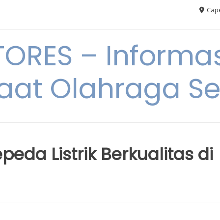
Cape
RES – Informas
aat Olahraga S
da Listrik Berkualitas di