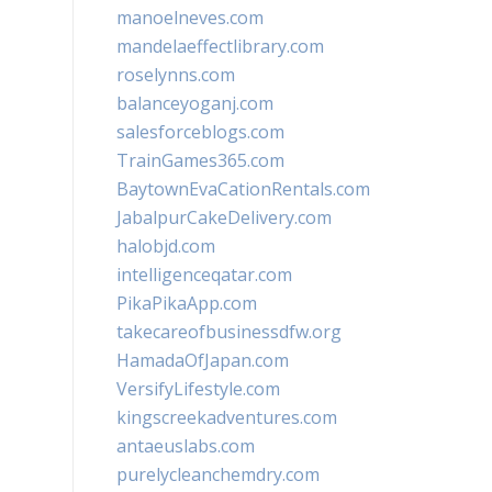
manoelneves.com
mandelaeffectlibrary.com
roselynns.com
balanceyoganj.com
salesforceblogs.com
TrainGames365.com
BaytownEvaCationRentals.com
JabalpurCakeDelivery.com
halobjd.com
intelligenceqatar.com
PikaPikaApp.com
takecareofbusinessdfw.org
HamadaOfJapan.com
VersifyLifestyle.com
kingscreekadventures.com
antaeuslabs.com
purelycleanchemdry.com