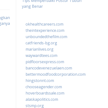
Tips Memperbaiki Postur Tubuh
yang Benar
ingkan
ganya
okhealthcareers.com
theintexperience.com
unboundedthefilm.com
catfriends-bg.org
marianlives.org
waywardtees.com
pidfloorsexpress.com
bancodevenezuelaen.com
bettermoodfoodcorporation.com
hingstonnt.com
chooseagender.com
hoverboardssale.com
alaskapolitics.com
stsmp.org