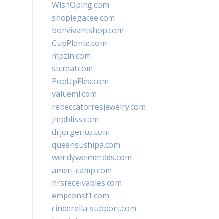
WishOping.com
shoplegacee.com
bonvivantshop.com
CupPlante.com
mpzin.com
stcreal.com
PopUpFlea.com
valueml.com
rebeccatorresjewelry.com
jmpbliss.com
drjorgerico.com
queensushipa.com
wendyweimerdds.com
ameri-camp.com
hrsreceivables.com
empconst1.com
cinderella-support.com