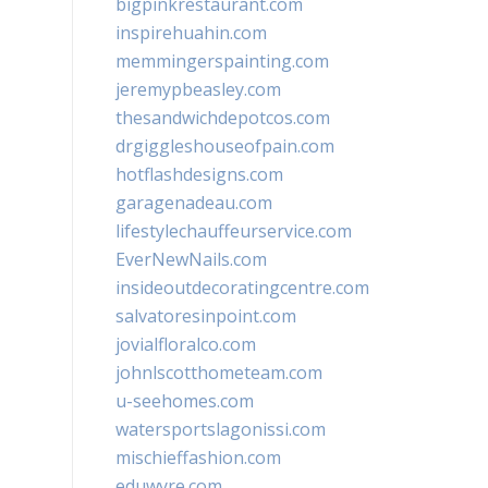
bigpinkrestaurant.com
inspirehuahin.com
memmingerspainting.com
jeremypbeasley.com
thesandwichdepotcos.com
drgiggleshouseofpain.com
hotflashdesigns.com
garagenadeau.com
lifestylechauffeurservice.com
EverNewNails.com
insideoutdecoratingcentre.com
salvatoresinpoint.com
jovialfloralco.com
johnlscotthometeam.com
u-seehomes.com
watersportslagonissi.com
mischieffashion.com
eduwyre.com