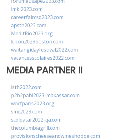
forumausape2023.com
imkl2023.com
careerfaircsd2023.com
apsth2023.com
MedItRio2023.org
lcicon2023boston.com
waitangidayfestival2022.com
vacancesscolaires2022.com
MEDIA PARTNER II
isth2022.com
p2b2pabi2023-makassar.com
wocfparis2023.org
sinc2023.com
scdlqatar2022-qa.com
thecolumbiagrill.com
provisionscheeseandwineshoppe.com