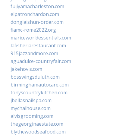
fujiyamacharleston.com
elpatronchardon.com
donglaishun-order.com
fiamc-rome2022.org
mariceworldessentials.com
lafisheriarestaurant.com
915jazzandmore.com
aguadulce-countryfair.com
jakehovis.com
bosswingsduluth.com
birminghamautocare.com
tonyscountrykitchen.com
jbellasnailspa.com
mychaihouse.com
alvisgrooming.com
thegeorginaestate.com
blythewoodseafood.com