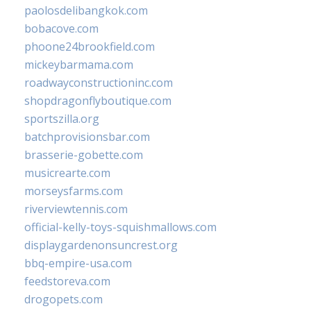
paolosdelibangkok.com
bobacove.com
phoone24brookfield.com
mickeybarmama.com
roadwayconstructioninc.com
shopdragonflyboutique.com
sportszilla.org
batchprovisionsbar.com
brasserie-gobette.com
musicrearte.com
morseysfarms.com
riverviewtennis.com
official-kelly-toys-squishmallows.com
displaygardenonsuncrest.org
bbq-empire-usa.com
feedstoreva.com
drogopets.com