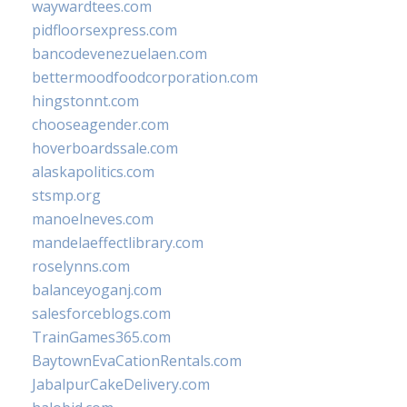
waywardtees.com
pidfloorsexpress.com
bancodevenezuelaen.com
bettermoodfoodcorporation.com
hingstonnt.com
chooseagender.com
hoverboardssale.com
alaskapolitics.com
stsmp.org
manoelneves.com
mandelaeffectlibrary.com
roselynns.com
balanceyoganj.com
salesforceblogs.com
TrainGames365.com
BaytownEvaCationRentals.com
JabalpurCakeDelivery.com