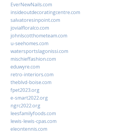
EverNewNails.com
insideoutdecoratingcentre.com
salvatoresinpoint.com
jovialfloralco.com
johnlscotthometeam.com
u-seehomes.com
watersportslagonissi.com
mischieffashion.com
eduwyre.com
retro-interiors.com
theblvd-boise.com
fpet2023.org
e-smart2022.org
ngrc2022.org
leesfamilyfoods.com
lewis-lewis-cpas.com
eleontennis.com