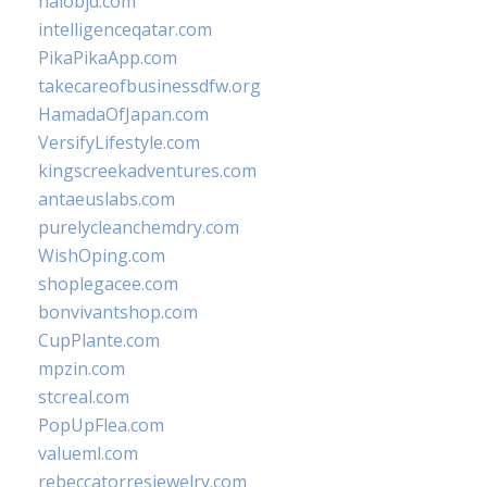
halobjd.com
intelligenceqatar.com
PikaPikaApp.com
takecareofbusinessdfw.org
HamadaOfJapan.com
VersifyLifestyle.com
kingscreekadventures.com
antaeuslabs.com
purelycleanchemdry.com
WishOping.com
shoplegacee.com
bonvivantshop.com
CupPlante.com
mpzin.com
stcreal.com
PopUpFlea.com
valueml.com
rebeccatorresjewelry.com