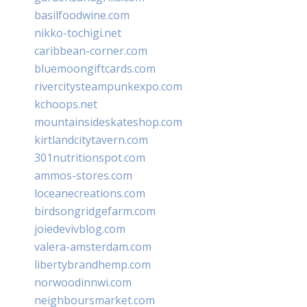
basilfoodwine.com
nikko-tochigi.net
caribbean-corner.com
bluemoongiftcards.com
rivercitysteampunkexpo.com
kchoops.net
mountainsideskateshop.com
kirtlandcitytavern.com
301nutritionspot.com
ammos-stores.com
loceanecreations.com
birdsongridgefarm.com
joiedevivblog.com
valera-amsterdam.com
libertybrandhemp.com
norwoodinnwi.com
neighboursmarket.com