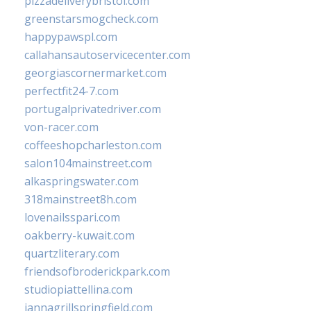
pizzadeliverybristol.com
greenstarsmogcheck.com
happypawspl.com
callahansautoservicecenter.com
georgiascornermarket.com
perfectfit24-7.com
portugalprivatedriver.com
von-racer.com
coffeeshopcharleston.com
salon104mainstreet.com
alkaspringswater.com
318mainstreet8h.com
lovenailsspari.com
oakberry-kuwait.com
quartzliterary.com
friendsofbroderickpark.com
studiopiattellina.com
jannagrillspringfield.com