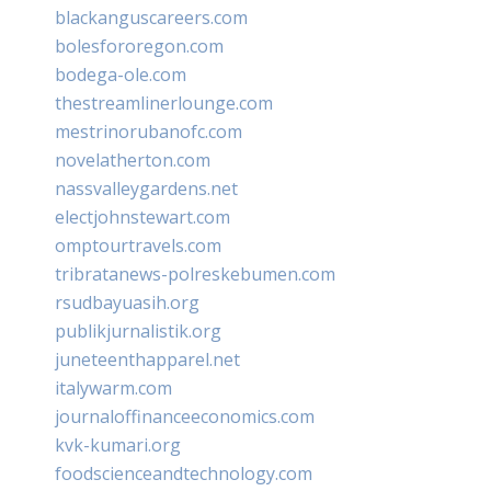
blackanguscareers.com
bolesfororegon.com
bodega-ole.com
thestreamlinerlounge.com
mestrinorubanofc.com
novelatherton.com
nassvalleygardens.net
electjohnstewart.com
omptourtravels.com
tribratanews-polreskebumen.com
rsudbayuasih.org
publikjurnalistik.org
juneteenthapparel.net
italywarm.com
journaloffinanceeconomics.com
kvk-kumari.org
foodscienceandtechnology.com