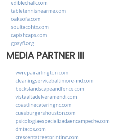
ediblechalk.com
tabletennisnearme.com
oaksofa.com
soultacohtx.com
capishcaps.com
gpsyfl.org
MEDIA PARTNER III
vwrepairarlington.com
cleaningservicebaltimore-md.com
beckslandscapeandfence.com
vistaaltadelveramendi.com
coastlinecateringnc.com
cuesburgershouston.com
psicologiaespecializadaencampeche.com
dmtacos.com
crescentstreetprinting.com