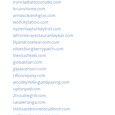
ironcladtattoostudio.com
bruinshome.com
annascleaningsvc.com
wolfcitytattoo.com
oysterbayturkeytrot.com
lafronterarestauranteybar.com
lilyandrosetearoom.com
olivesburgberrypatch.com
theslushkids.com
giobastian.com
glpascensori.com
rifloorepoxy.com
woolleymillingandpaving.com
uptonpvd.com
2troublegrill.com
casateranga.com
sticksandstonesstudiooh.com