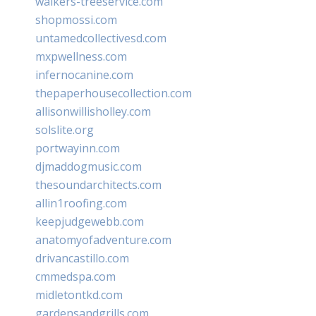
walkers-treeservice.com
shopmossi.com
untamedcollectivesd.com
mxpwellness.com
infernocanine.com
thepaperhousecollection.com
allisonwillisholley.com
solslite.org
portwayinn.com
djmaddogmusic.com
thesoundarchitects.com
allin1roofing.com
keepjudgewebb.com
anatomyofadventure.com
drivancastillo.com
cmmedspa.com
midletontkd.com
gardensandgrills.com