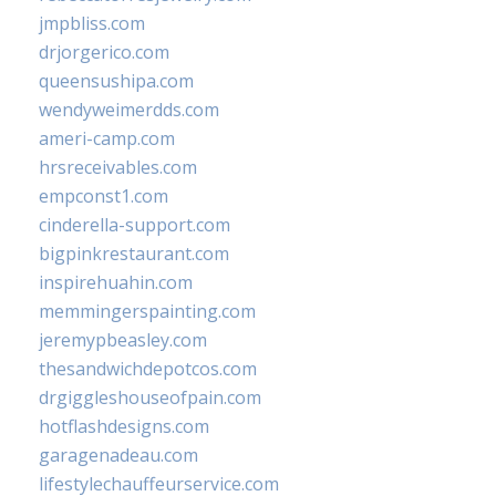
jmpbliss.com
drjorgerico.com
queensushipa.com
wendyweimerdds.com
ameri-camp.com
hrsreceivables.com
empconst1.com
cinderella-support.com
bigpinkrestaurant.com
inspirehuahin.com
memmingerspainting.com
jeremypbeasley.com
thesandwichdepotcos.com
drgiggleshouseofpain.com
hotflashdesigns.com
garagenadeau.com
lifestylechauffeurservice.com