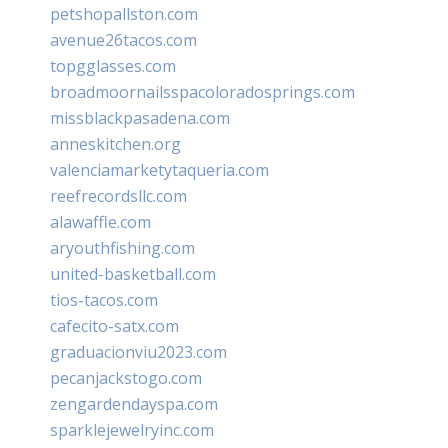
petshopallston.com
avenue26tacos.com
topgglasses.com
broadmoornailsspacoloradosprings.com
missblackpasadena.com
anneskitchen.org
valenciamarketytaqueria.com
reefrecordsllc.com
alawaffle.com
aryouthfishing.com
united-basketball.com
tios-tacos.com
cafecito-satx.com
graduacionviu2023.com
pecanjackstogo.com
zengardendayspa.com
sparklejewelryinc.com