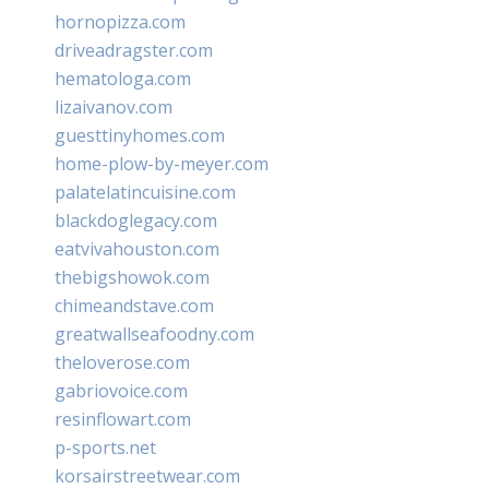
hornopizza.com
driveadragster.com
hematologa.com
lizaivanov.com
guesttinyhomes.com
home-plow-by-meyer.com
palatelatincuisine.com
blackdoglegacy.com
eatvivahouston.com
thebigshowok.com
chimeandstave.com
greatwallseafoodny.com
theloverose.com
gabriovoice.com
resinflowart.com
p-sports.net
korsairstreetwear.com