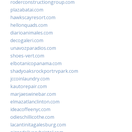
roderconstructiongroup.com
plazabatai.com
hawkscayresort.com
hellonquads.com
diarioanimales.com
decogaleri.com
unavozparadios.com
shoes-vert.com
elbotanicopanama.com
shadyoaksrockportrvpark.com
jccoinlaundry.com
kautorepair.com
marjaeswinebar.com
elmazatlanclinton.com
ideacoffeenyc.com
odieschillicothe.com
lacantinitagalesburg.com