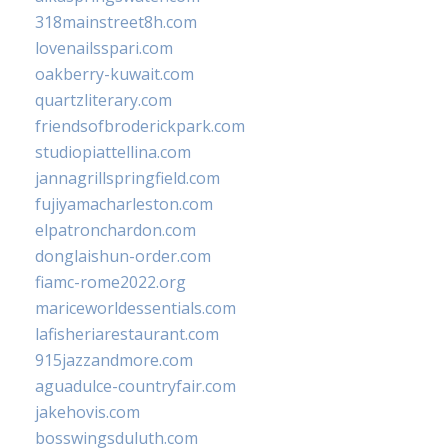
318mainstreet8h.com
lovenailsspari.com
oakberry-kuwait.com
quartzliterary.com
friendsofbroderickpark.com
studiopiattellina.com
jannagrillspringfield.com
fujiyamacharleston.com
elpatronchardon.com
donglaishun-order.com
fiamc-rome2022.org
mariceworldessentials.com
lafisheriarestaurant.com
915jazzandmore.com
aguadulce-countryfair.com
jakehovis.com
bosswingsduluth.com