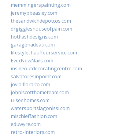
memmingerspainting.com
jeremypbeasley.com
thesandwichdepotcos.com
drgiggleshouseofpain.com
hotflashdesigns.com
garagenadeau.com
lifestylechauffeurservice.com
EverNewNails.com
insideoutdecoratingcentre.com
salvatoresinpoint.com
jovialfloralco.com
johnlscotthometeam.com
u-seehomes.com
watersportslagonissi.com
mischieffashion.com
eduwyre.com
retro-interiors.com