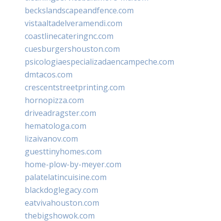
beckslandscapeandfence.com
vistaaltadelveramendi.com
coastlinecateringnc.com
cuesburgershouston.com
psicologiaespecializadaencampeche.com
dmtacos.com
crescentstreetprinting.com
hornopizza.com
driveadragster.com
hematologa.com
lizaivanov.com
guesttinyhomes.com
home-plow-by-meyer.com
palatelatincuisine.com
blackdoglegacy.com
eatvivahouston.com
thebigshowok.com