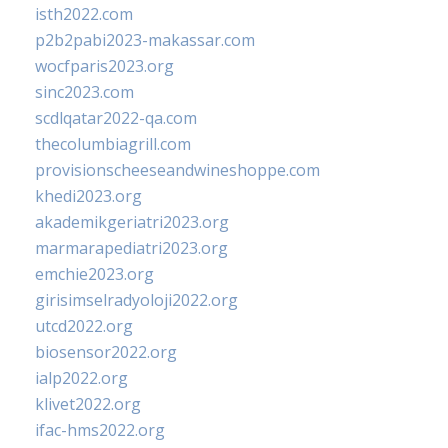
isth2022.com
p2b2pabi2023-makassar.com
wocfparis2023.org
sinc2023.com
scdlqatar2022-qa.com
thecolumbiagrill.com
provisionscheeseandwineshoppe.com
khedi2023.org
akademikgeriatri2023.org
marmarapediatri2023.org
emchie2023.org
girisimselradyoloji2022.org
utcd2022.org
biosensor2022.org
ialp2022.org
klivet2022.org
ifac-hms2022.org