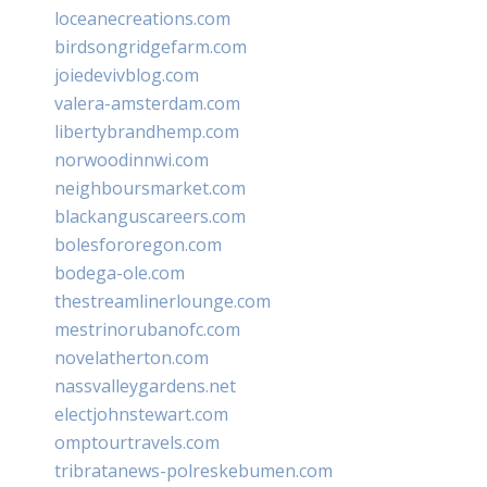
loceanecreations.com
birdsongridgefarm.com
joiedevivblog.com
valera-amsterdam.com
libertybrandhemp.com
norwoodinnwi.com
neighboursmarket.com
blackanguscareers.com
bolesfororegon.com
bodega-ole.com
thestreamlinerlounge.com
mestrinorubanofc.com
novelatherton.com
nassvalleygardens.net
electjohnstewart.com
omptourtravels.com
tribratanews-polreskebumen.com