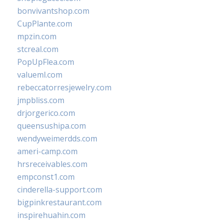
bonvivantshop.com
CupPlante.com
mpzin.com
stcreal.com
PopUpFlea.com
valueml.com
rebeccatorresjewelry.com
jmpbliss.com
drjorgerico.com
queensushipa.com
wendyweimerdds.com
ameri-camp.com
hrsreceivables.com
empconst1.com
cinderella-support.com
bigpinkrestaurant.com
inspirehuahin.com