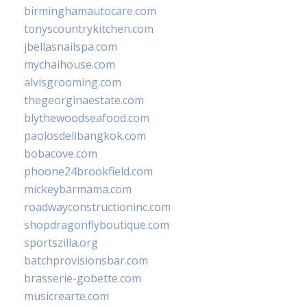
birminghamautocare.com
tonyscountrykitchen.com
jbellasnailspa.com
mychaihouse.com
alvisgrooming.com
thegeorginaestate.com
blythewoodseafood.com
paolosdelibangkok.com
bobacove.com
phoone24brookfield.com
mickeybarmama.com
roadwayconstructioninc.com
shopdragonflyboutique.com
sportszilla.org
batchprovisionsbar.com
brasserie-gobette.com
musicrearte.com