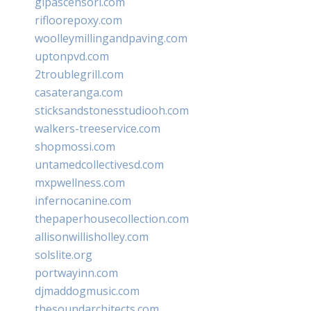
glpascensori.com
rifloorepoxy.com
woolleymillingandpaving.com
uptonpvd.com
2troublegrill.com
casateranga.com
sticksandstonesstudiooh.com
walkers-treeservice.com
shopmossi.com
untamedcollectivesd.com
mxpwellness.com
infernocanine.com
thepaperhousecollection.com
allisonwillisholley.com
solslite.org
portwayinn.com
djmaddogmusic.com
thesoundarchitects.com