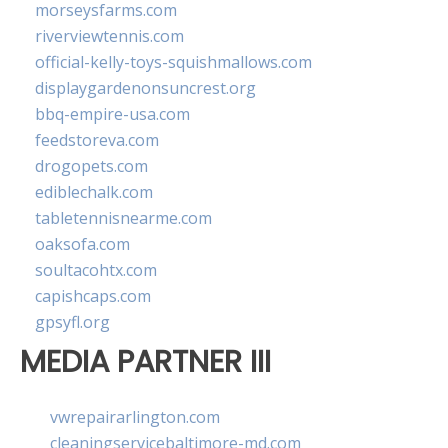
morseysfarms.com
riverviewtennis.com
official-kelly-toys-squishmallows.com
displaygardenonsuncrest.org
bbq-empire-usa.com
feedstoreva.com
drogopets.com
ediblechalk.com
tabletennisnearme.com
oaksofa.com
soultacohtx.com
capishcaps.com
gpsyfl.org
MEDIA PARTNER III
vwrepairarlington.com
cleaningservicebaltimore-md.com