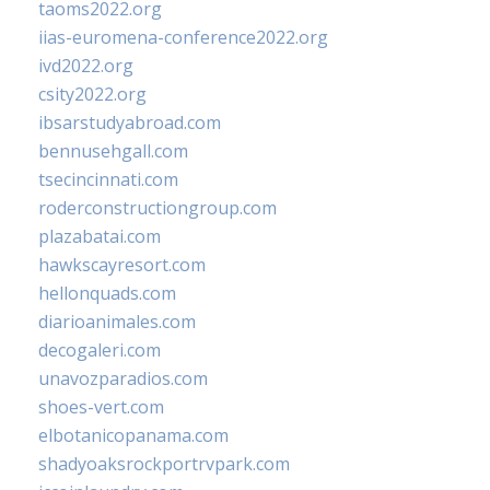
taoms2022.org
iias-euromena-conference2022.org
ivd2022.org
csity2022.org
ibsarstudyabroad.com
bennusehgall.com
tsecincinnati.com
roderconstructiongroup.com
plazabatai.com
hawkscayresort.com
hellonquads.com
diarioanimales.com
decogaleri.com
unavozparadios.com
shoes-vert.com
elbotanicopanama.com
shadyoaksrockportrvpark.com