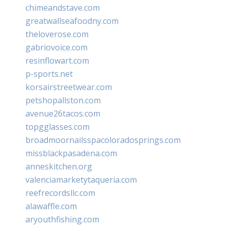
chimeandstave.com
greatwallseafoodny.com
theloverose.com
gabriovoice.com
resinflowart.com
p-sports.net
korsairstreetwear.com
petshopallston.com
avenue26tacos.com
topgglasses.com
broadmoornailsspacoloradosprings.com
missblackpasadena.com
anneskitchen.org
valenciamarketytaqueria.com
reefrecordsllc.com
alawaffle.com
aryouthfishing.com