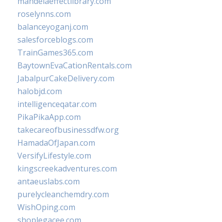
mandelaeffectlibrary.com
roselynns.com
balanceyoganj.com
salesforceblogs.com
TrainGames365.com
BaytownEvaCationRentals.com
JabalpurCakeDelivery.com
halobjd.com
intelligenceqatar.com
PikaPikaApp.com
takecareofbusinessdfw.org
HamadaOfJapan.com
VersifyLifestyle.com
kingscreekadventures.com
antaeuslabs.com
purelycleanchemdry.com
WishOping.com
shoplegacee.com