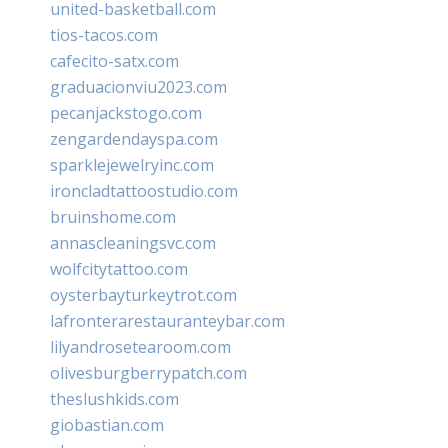
united-basketball.com
tios-tacos.com
cafecito-satx.com
graduacionviu2023.com
pecanjackstogo.com
zengardendayspa.com
sparklejewelryinc.com
ironcladtattoostudio.com
bruinshome.com
annascleaningsvc.com
wolfcitytattoo.com
oysterbayturkeytrot.com
lafronterarestauranteybar.com
lilyandrosetearoom.com
olivesburgberrypatch.com
theslushkids.com
giobastian.com