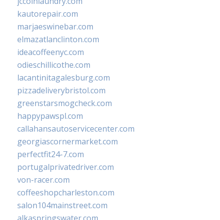
jccoinlaundry.com
kautorepair.com
marjaeswinebar.com
elmazatlanclinton.com
ideacoffeenyc.com
odieschillicothe.com
lacantinitagalesburg.com
pizzadeliverybristol.com
greenstarsmogcheck.com
happypawspl.com
callahansautoservicecenter.com
georgiascornermarket.com
perfectfit24-7.com
portugalprivatedriver.com
von-racer.com
coffeeshopcharleston.com
salon104mainstreet.com
alkaspringswater.com