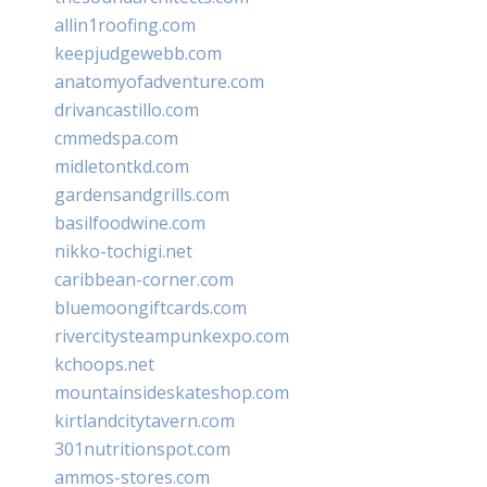
allin1roofing.com
keepjudgewebb.com
anatomyofadventure.com
drivancastillo.com
cmmedspa.com
midletontkd.com
gardensandgrills.com
basilfoodwine.com
nikko-tochigi.net
caribbean-corner.com
bluemoongiftcards.com
rivercitysteampunkexpo.com
kchoops.net
mountainsideskateshop.com
kirtlandcitytavern.com
301nutritionspot.com
ammos-stores.com