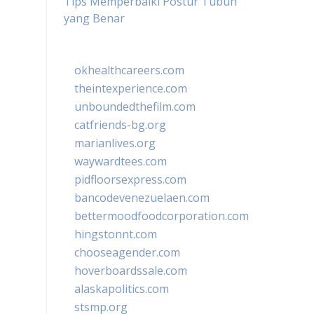
Tips Memperbaiki Postur Tubuh
yang Benar
okhealthcareers.com
theintexperience.com
unboundedthefilm.com
catfriends-bg.org
marianlives.org
waywardtees.com
pidfloorsexpress.com
bancodevenezuelaen.com
bettermoodfoodcorporation.com
hingstonnt.com
chooseagender.com
hoverboardssale.com
alaskapolitics.com
stsmp.org