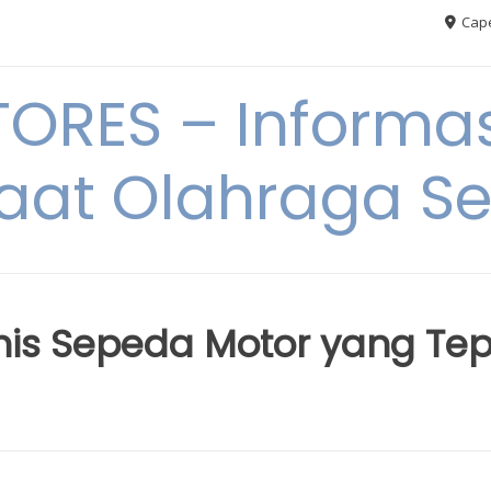
Cape
RES – Informas
aat Olahraga S
is Sepeda Motor yang Tep