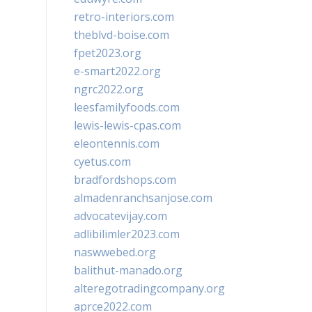
retro-interiors.com
theblvd-boise.com
fpet2023.org
e-smart2022.org
ngrc2022.org
leesfamilyfoods.com
lewis-lewis-cpas.com
eleontennis.com
cyetus.com
bradfordshops.com
almadenranchsanjose.com
advocatevijay.com
adlibilimler2023.com
naswwebed.org
balithut-manado.org
alteregotradingcompany.org
aprce2022.com