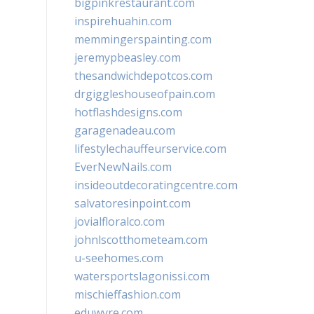
bigpinkrestaurant.com
inspirehuahin.com
memmingerspainting.com
jeremypbeasley.com
thesandwichdepotcos.com
drgiggleshouseofpain.com
hotflashdesigns.com
garagenadeau.com
lifestylechauffeurservice.com
EverNewNails.com
insideoutdecoratingcentre.com
salvatoresinpoint.com
jovialfloralco.com
johnlscotthometeam.com
u-seehomes.com
watersportslagonissi.com
mischieffashion.com
eduwyre.com