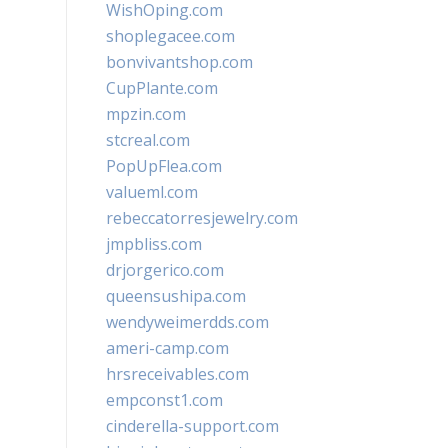
WishOping.com
shoplegacee.com
bonvivantshop.com
CupPlante.com
mpzin.com
stcreal.com
PopUpFlea.com
valueml.com
rebeccatorresjewelry.com
jmpbliss.com
drjorgerico.com
queensushipa.com
wendyweimerdds.com
ameri-camp.com
hrsreceivables.com
empconst1.com
cinderella-support.com