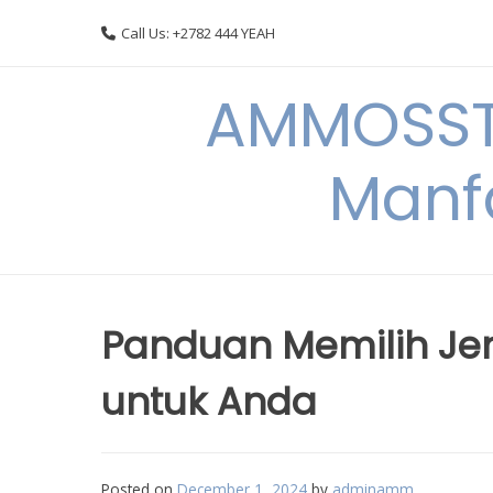
Skip
Call Us: +2782 444 YEAH
to
content
AMMOSSTO
Manf
Panduan Memilih Jen
untuk Anda
Posted on
December 1, 2024
by
adminamm