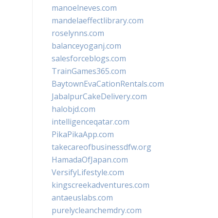
manoelneves.com
mandelaeffectlibrary.com
roselynns.com
balanceyoganj.com
salesforceblogs.com
TrainGames365.com
BaytownEvaCationRentals.com
JabalpurCakeDelivery.com
halobjd.com
intelligenceqatar.com
PikaPikaApp.com
takecareofbusinessdfw.org
HamadaOfJapan.com
VersifyLifestyle.com
kingscreekadventures.com
antaeuslabs.com
purelycleanchemdry.com