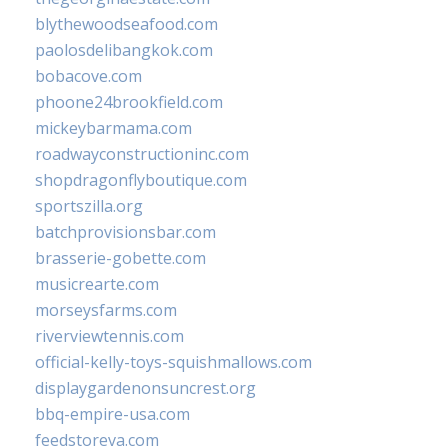
blythewoodseafood.com
paolosdelibangkok.com
bobacove.com
phoone24brookfield.com
mickeybarmama.com
roadwayconstructioninc.com
shopdragonflyboutique.com
sportszilla.org
batchprovisionsbar.com
brasserie-gobette.com
musicrearte.com
morseysfarms.com
riverviewtennis.com
official-kelly-toys-squishmallows.com
displaygardenonsuncrest.org
bbq-empire-usa.com
feedstoreva.com