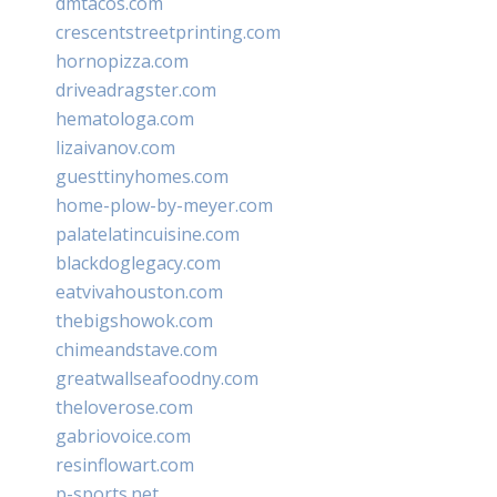
dmtacos.com
crescentstreetprinting.com
hornopizza.com
driveadragster.com
hematologa.com
lizaivanov.com
guesttinyhomes.com
home-plow-by-meyer.com
palatelatincuisine.com
blackdoglegacy.com
eatvivahouston.com
thebigshowok.com
chimeandstave.com
greatwallseafoodny.com
theloverose.com
gabriovoice.com
resinflowart.com
p-sports.net