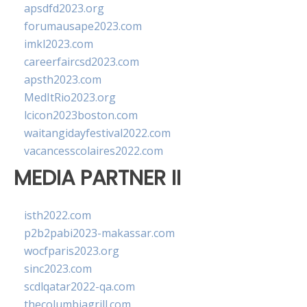
apsdfd2023.org
forumausape2023.com
imkl2023.com
careerfaircsd2023.com
apsth2023.com
MedItRio2023.org
lcicon2023boston.com
waitangidayfestival2022.com
vacancesscolaires2022.com
MEDIA PARTNER II
isth2022.com
p2b2pabi2023-makassar.com
wocfparis2023.org
sinc2023.com
scdlqatar2022-qa.com
thecolumbiagrill.com