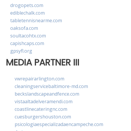
drogopets.com
ediblechalk.com
tabletennisnearme.com
oaksofa.com
soultacohtx.com
capishcaps.com
gpsyfl.org
MEDIA PARTNER III
vwrepairarlington.com
cleaningservicebaltimore-md.com
beckslandscapeandfence.com
vistaaltadelveramendi.com
coastlinecateringnc.com
cuesburgershouston.com
psicologiaespecializadaencampeche.com