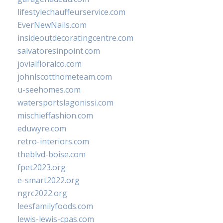
lifestylechauffeurservice.com
EverNewNails.com
insideoutdecoratingcentre.com
salvatoresinpoint.com
jovialfloralco.com
johnlscotthometeam.com
u-seehomes.com
watersportslagonissi.com
mischieffashion.com
eduwyre.com
retro-interiors.com
theblvd-boise.com
fpet2023.org
e-smart2022.org
ngrc2022.org
leesfamilyfoods.com
lewis-lewis-cpas.com