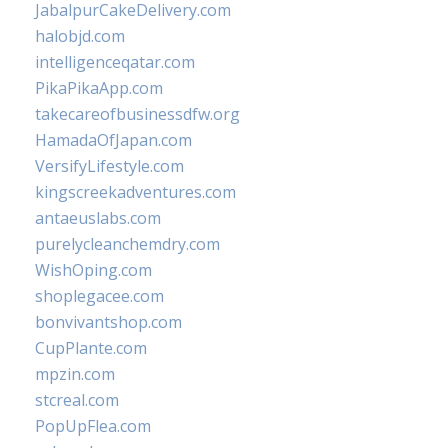
JabalpurCakeDelivery.com
halobjd.com
intelligenceqatar.com
PikaPikaApp.com
takecareofbusinessdfw.org
HamadaOfJapan.com
VersifyLifestyle.com
kingscreekadventures.com
antaeuslabs.com
purelycleanchemdry.com
WishOping.com
shoplegacee.com
bonvivantshop.com
CupPlante.com
mpzin.com
stcreal.com
PopUpFlea.com