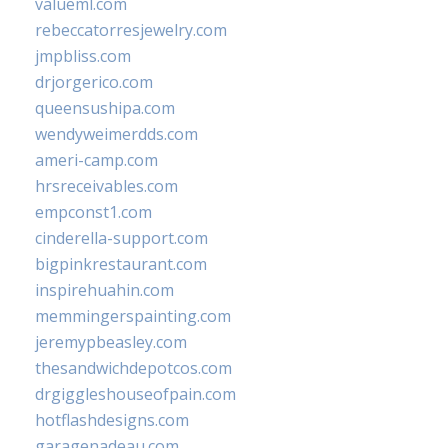
valueml.com
rebeccatorresjewelry.com
jmpbliss.com
drjorgerico.com
queensushipa.com
wendyweimerdds.com
ameri-camp.com
hrsreceivables.com
empconst1.com
cinderella-support.com
bigpinkrestaurant.com
inspirehuahin.com
memmingerspainting.com
jeremypbeasley.com
thesandwichdepotcos.com
drgiggleshouseofpain.com
hotflashdesigns.com
garagenadeau.com