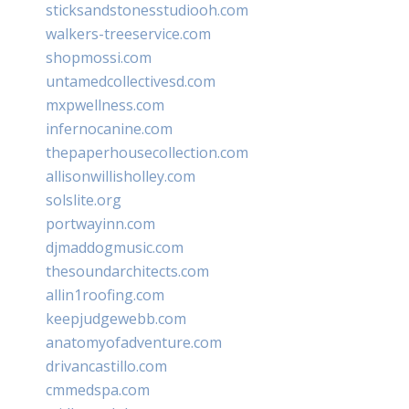
sticksandstonesstudiooh.com
walkers-treeservice.com
shopmossi.com
untamedcollectivesd.com
mxpwellness.com
infernocanine.com
thepaperhousecollection.com
allisonwillisholley.com
solslite.org
portwayinn.com
djmaddogmusic.com
thesoundarchitects.com
allin1roofing.com
keepjudgewebb.com
anatomyofadventure.com
drivancastillo.com
cmmedspa.com