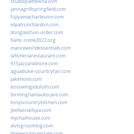
studiopiattellina.com
jannagrillspringfield.com
fujiyamacharleston.com
elpatronchardon.com
donglaishun-order.com
fiamc-rome2022.org
mariceworldessentials.com
lafisheriarestaurant.com
915jazzandmore.com
aguadulce-countryfair.com
jakehovis.com
bosswingsduluth.com
birminghamautocare.com
tonyscountrykitchen.com
jbellasnailspa.com
mychaihouse.com
alvisgrooming.com
thegeorginaestate.com