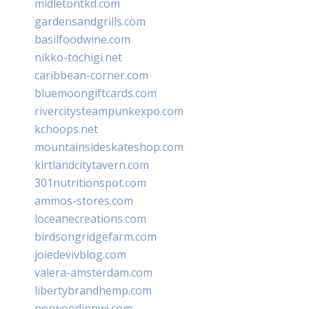
midletontkd.com
gardensandgrills.com
basilfoodwine.com
nikko-tochigi.net
caribbean-corner.com
bluemoongiftcards.com
rivercitysteampunkexpo.com
kchoops.net
mountainsideskateshop.com
kirtlandcitytavern.com
301nutritionspot.com
ammos-stores.com
loceanecreations.com
birdsongridgefarm.com
joiedevivblog.com
valera-amsterdam.com
libertybrandhemp.com
norwoodinnwi.com