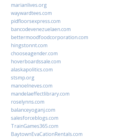
marianlives.org
waywardtees.com
pidfloorsexpress.com
bancodevenezuelaen.com
bettermoodfoodcorporation.com
hingstonnt.com
chooseagender.com
hoverboardssale.com
alaskapolitics.com
stsmp.org
manoelneves.com
mandelaeffectlibrary.com
roselynns.com
balanceyoganj.com
salesforceblogs.com
TrainGames365.com
BaytownEvaCationRentals.com