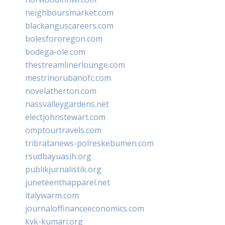
neighboursmarket.com
blackanguscareers.com
bolesfororegon.com
bodega-ole.com
thestreamlinerlounge.com
mestrinorubanofc.com
novelatherton.com
nassvalleygardens.net
electjohnstewart.com
omptourtravels.com
tribratanews-polreskebumen.com
rsudbayuasih.org
publikjurnalistik.org
juneteenthapparel.net
italywarm.com
journaloffinanceeconomics.com
kvk-kumari.org