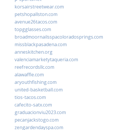
korsairstreetwear.com
petshopallston.com
avenue26tacos.com
topgglasses.com
broadmoornailsspacoloradosprings.com
missblackpasadena.com
anneskitchen.org
valenciamarketytaqueria.com
reefrecordsllc.com
alawaffle.com
aryouthfishing.com
united-basketball.com
tios-tacos.com
cafecito-satx.com
graduacionviu2023.com
pecanjackstogo.com
zengardendayspa.com