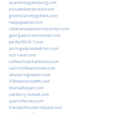
lacantinitagalesburg.com
pizzadeliverybristol.com
greenstarsmogcheck.com
happypawspl.com
callahansautoservicecenter.com
georgiascornermarket.com
perfectfit24-7.com
portugalprivatedriver.com
von-racer.com
coffeeshopcharleston.com
salon104mainstreet.com
alkaspringswater.com
318mainstreet8h.com
lovenailsspari.com
oakberry-kuwait.com
quartzliterary.com
friendsofbroderickpark.com