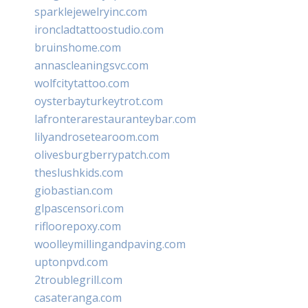
sparklejewelryinc.com
ironcladtattoostudio.com
bruinshome.com
annascleaningsvc.com
wolfcitytattoo.com
oysterbayturkeytrot.com
lafronterarestauranteybar.com
lilyandrosetearoom.com
olivesburgberrypatch.com
theslushkids.com
giobastian.com
glpascensori.com
rifloorepoxy.com
woolleymillingandpaving.com
uptonpvd.com
2troublegrill.com
casateranga.com