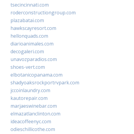
tsecincinnati.com
roderconstructiongroup.com
plazabatai.com
hawkscayresort.com
hellonquads.com
diarioanimales.com
decogaleri.com
unavozparadios.com
shoes-vert.com
elbotanicopanama.com
shadyoaksrockportrvpark.com
jccoinlaundry.com
kautorepair.com
marjaeswinebar.com
elmazatlanclinton.com
ideacoffeenyc.com
odieschillicothe.com