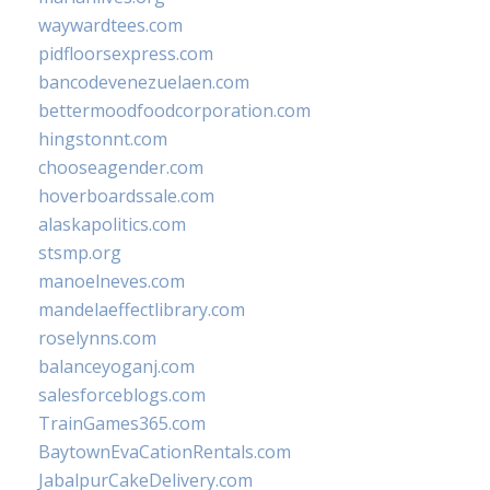
waywardtees.com
pidfloorsexpress.com
bancodevenezuelaen.com
bettermoodfoodcorporation.com
hingstonnt.com
chooseagender.com
hoverboardssale.com
alaskapolitics.com
stsmp.org
manoelneves.com
mandelaeffectlibrary.com
roselynns.com
balanceyoganj.com
salesforceblogs.com
TrainGames365.com
BaytownEvaCationRentals.com
JabalpurCakeDelivery.com