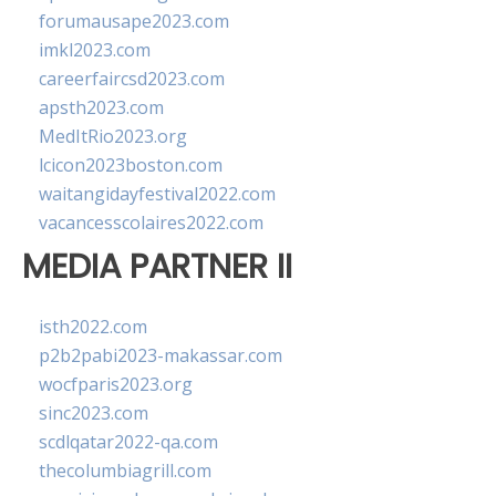
forumausape2023.com
imkl2023.com
careerfaircsd2023.com
apsth2023.com
MedItRio2023.org
lcicon2023boston.com
waitangidayfestival2022.com
vacancesscolaires2022.com
MEDIA PARTNER II
isth2022.com
p2b2pabi2023-makassar.com
wocfparis2023.org
sinc2023.com
scdlqatar2022-qa.com
thecolumbiagrill.com