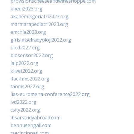
provisionscheeseandwineshoppe.com
khedi2023.org
akademikgeriatri2023.org
marmarapediatri2023.org
emchie2023.org
girisimselradyoloji2022.org
utcd2022.org
biosensor2022.org
ialp2022.org
klivet2022.org
ifac-hms2022.org
taoms2022.org
iias-euromena-conference2022.org
ivd2022.org
csity2022.org
ibsarstudyabroad.com
bennusehgall.com
tsecincinnati.com