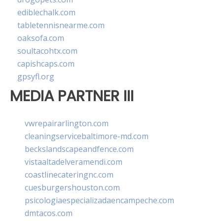
ediblechalk.com
tabletennisnearme.com
oaksofa.com
soultacohtx.com
capishcaps.com
gpsyfl.org
MEDIA PARTNER III
vwrepairarlington.com
cleaningservicebaltimore-md.com
beckslandscapeandfence.com
vistaaltadelveramendi.com
coastlinecateringnc.com
cuesburgershouston.com
psicologiaespecializadaencampeche.com
dmtacos.com