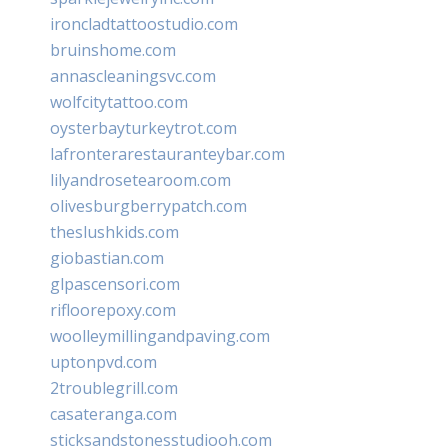
ironcladtattoostudio.com
bruinshome.com
annascleaningsvc.com
wolfcitytattoo.com
oysterbayturkeytrot.com
lafronterarestauranteybar.com
lilyandrosetearoom.com
olivesburgberrypatch.com
theslushkids.com
giobastian.com
glpascensori.com
rifloorepoxy.com
woolleymillingandpaving.com
uptonpvd.com
2troublegrill.com
casateranga.com
sticksandstonesstudiooh.com