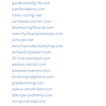
gardensandgrills.com
basilfoodwine.com
nikko-tochigi.net
caribbean-corner.com
bluemoongiftcards.com
rivercitysteampunkexpo.com
kchoops.net
mountainsideskateshop.com
kirtlandcitytavern.com
301nutritionspot.com
ammos-stores.com
loceanecreations.com
birdsongridgefarm.com
joiedevivblog.com
valera-amsterdam.com
libertybrandhemp.com
norwoodinnwi.com