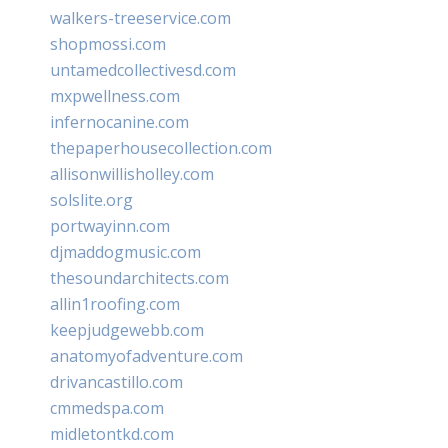
walkers-treeservice.com
shopmossi.com
untamedcollectivesd.com
mxpwellness.com
infernocanine.com
thepaperhousecollection.com
allisonwillisholley.com
solslite.org
portwayinn.com
djmaddogmusic.com
thesoundarchitects.com
allin1roofing.com
keepjudgewebb.com
anatomyofadventure.com
drivancastillo.com
cmmedspa.com
midletontkd.com