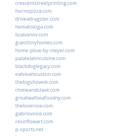
crescentstreetprinting.com
hornopizza.com
driveadragster.com
hematologa.com
lizaivanov.com
guesttinyhomes.com
home-plow-by-meyer.com
palatelatincuisine.com
blackdoglegacy.com
eatvivahouston.com
thebigshowok.com
chimeandstave.com
greatwallseafoodny.com
theloverose.com
gabriovoice.com
resinflowart.com
p-sports.net