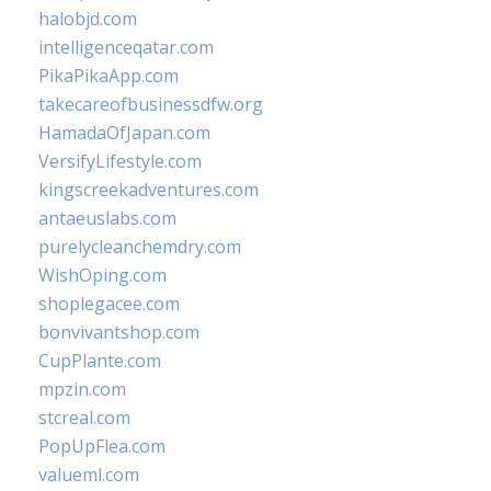
halobjd.com
intelligenceqatar.com
PikaPikaApp.com
takecareofbusinessdfw.org
HamadaOfJapan.com
VersifyLifestyle.com
kingscreekadventures.com
antaeuslabs.com
purelycleanchemdry.com
WishOping.com
shoplegacee.com
bonvivantshop.com
CupPlante.com
mpzin.com
stcreal.com
PopUpFlea.com
valueml.com