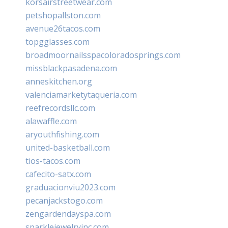
korsairstreetwear.com
petshopallston.com
avenue26tacos.com
topgglasses.com
broadmoornailsspacoloradosprings.com
missblackpasadena.com
anneskitchen.org
valenciamarketytaqueria.com
reefrecordsllc.com
alawaffle.com
aryouthfishing.com
united-basketball.com
tios-tacos.com
cafecito-satx.com
graduacionviu2023.com
pecanjackstogo.com
zengardendayspa.com
sparklejewelryinc.com