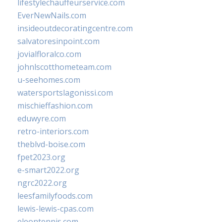
lifestylechauffeurservice.com
EverNewNails.com
insideoutdecoratingcentre.com
salvatoresinpoint.com
jovialfloralco.com
johnlscotthometeam.com
u-seehomes.com
watersportslagonissi.com
mischieffashion.com
eduwyre.com
retro-interiors.com
theblvd-boise.com
fpet2023.org
e-smart2022.org
ngrc2022.org
leesfamilyfoods.com
lewis-lewis-cpas.com
eleontennis.com