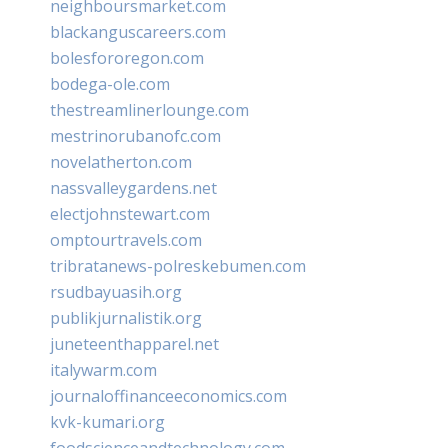
neighboursmarket.com
blackanguscareers.com
bolesfororegon.com
bodega-ole.com
thestreamlinerlounge.com
mestrinorubanofc.com
novelatherton.com
nassvalleygardens.net
electjohnstewart.com
omptourtravels.com
tribratanews-polreskebumen.com
rsudbayuasih.org
publikjurnalistik.org
juneteenthapparel.net
italywarm.com
journaloffinanceeconomics.com
kvk-kumari.org
foodscienceandtechnology.com