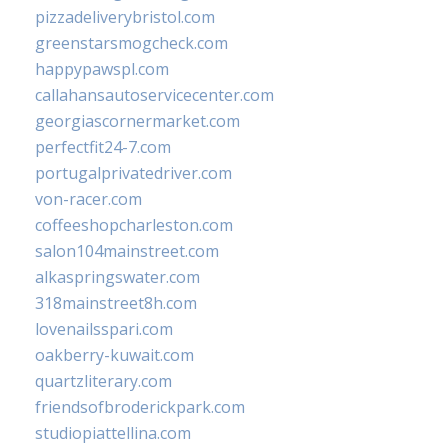
pizzadeliverybristol.com
greenstarsmogcheck.com
happypawspl.com
callahansautoservicecenter.com
georgiascornermarket.com
perfectfit24-7.com
portugalprivatedriver.com
von-racer.com
coffeeshopcharleston.com
salon104mainstreet.com
alkaspringswater.com
318mainstreet8h.com
lovenailsspari.com
oakberry-kuwait.com
quartzliterary.com
friendsofbroderickpark.com
studiopiattellina.com