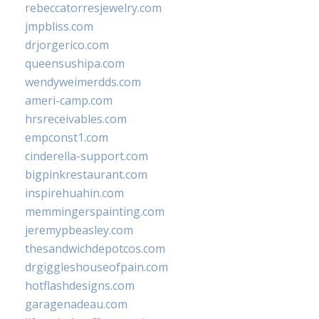
rebeccatorresjewelry.com
jmpbliss.com
drjorgerico.com
queensushipa.com
wendyweimerdds.com
ameri-camp.com
hrsreceivables.com
empconst1.com
cinderella-support.com
bigpinkrestaurant.com
inspirehuahin.com
memmingerspainting.com
jeremypbeasley.com
thesandwichdepotcos.com
drgiggleshouseofpain.com
hotflashdesigns.com
garagenadeau.com