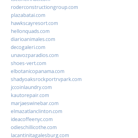
roderconstructiongroup.com
plazabatai.com
hawkscayresort.com
hellonquads.com
diarioanimales.com
decogaleri.com
unavozparadios.com
shoes-vert.com
elbotanicopanama.com
shadyoaksrockportrvpark.com
jccoinlaundry.com
kautorepair.com
marjaeswinebar.com
elmazatlanclinton.com
ideacoffeenyc.com
odieschillicothe.com
lacantinitagalesburg.com