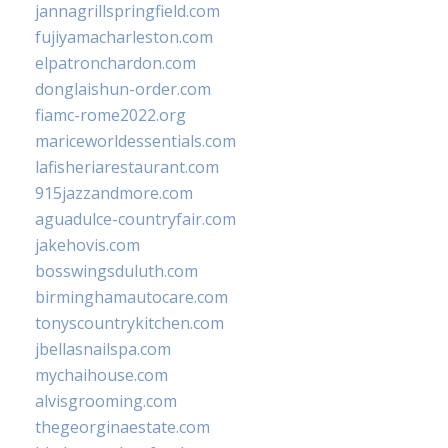
jannagrillspringfield.com
fujiyamacharleston.com
elpatronchardon.com
donglaishun-order.com
fiamc-rome2022.org
mariceworldessentials.com
lafisheriarestaurant.com
915jazzandmore.com
aguadulce-countryfair.com
jakehovis.com
bosswingsduluth.com
birminghamautocare.com
tonyscountrykitchen.com
jbellasnailspa.com
mychaihouse.com
alvisgrooming.com
thegeorginaestate.com