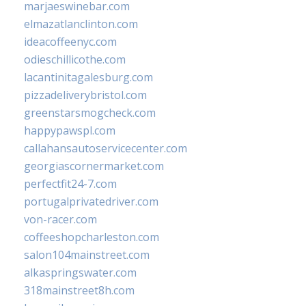
marjaeswinebar.com
elmazatlanclinton.com
ideacoffeenyc.com
odieschillicothe.com
lacantinitagalesburg.com
pizzadeliverybristol.com
greenstarsmogcheck.com
happypawspl.com
callahansautoservicecenter.com
georgiascornermarket.com
perfectfit24-7.com
portugalprivatedriver.com
von-racer.com
coffeeshopcharleston.com
salon104mainstreet.com
alkaspringswater.com
318mainstreet8h.com