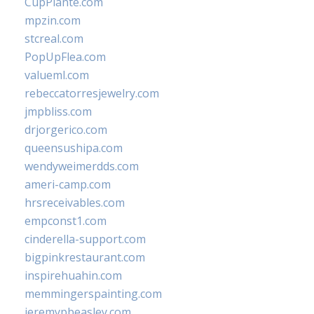
CupPlante.com
mpzin.com
stcreal.com
PopUpFlea.com
valueml.com
rebeccatorresjewelry.com
jmpbliss.com
drjorgerico.com
queensushipa.com
wendyweimerdds.com
ameri-camp.com
hrsreceivables.com
empconst1.com
cinderella-support.com
bigpinkrestaurant.com
inspirehuahin.com
memmingerspainting.com
jeremypbeasley.com