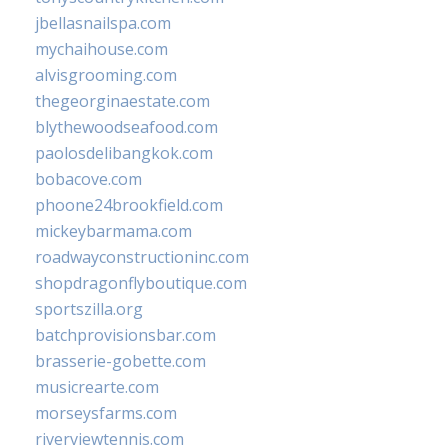
jbellasnailspa.com
mychaihouse.com
alvisgrooming.com
thegeorginaestate.com
blythewoodseafood.com
paolosdelibangkok.com
bobacove.com
phoone24brookfield.com
mickeybarmama.com
roadwayconstructioninc.com
shopdragonflyboutique.com
sportszilla.org
batchprovisionsbar.com
brasserie-gobette.com
musicrearte.com
morseysfarms.com
riverviewtennis.com