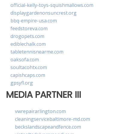
official-kelly-toys-squishmallows.com
displaygardenonsuncrest.org
bbq-empire-usa.com
feedstoreva.com
drogopets.com
ediblechalk.com
tabletennisnearme.com
oaksofa.com
soultacohtx.com
capishcaps.com
gpsyfl.org
MEDIA PARTNER III
vwrepairarlington.com
cleaningservicebaltimore-md.com
beckslandscapeandfence.com