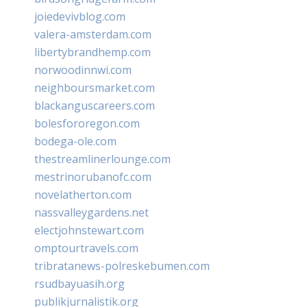
joiedevivblog.com
valera-amsterdam.com
libertybrandhemp.com
norwoodinnwi.com
neighboursmarket.com
blackanguscareers.com
bolesfororegon.com
bodega-ole.com
thestreamlinerlounge.com
mestrinorubanofc.com
novelatherton.com
nassvalleygardens.net
electjohnstewart.com
omptourtravels.com
tribratanews-polreskebumen.com
rsudbayuasih.org
publikjurnalistik.org