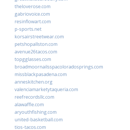
theloverose.com
gabriovoice.com
resinflowart.com
p-sports.net
korsairstreetwear.com
petshopallston.com
avenue26tacos.com
topgglasses.com
broadmoornailsspacoloradosprings.com
missblackpasadena.com
anneskitchen.org
valenciamarketytaqueria.com
reefrecordsllc.com
alawaffle.com
aryouthfishing.com
united-basketball.com
tios-tacos.com