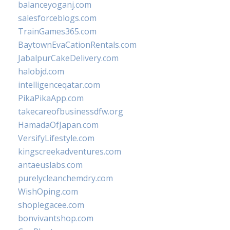
balanceyoganj.com
salesforceblogs.com
TrainGames365.com
BaytownEvaCationRentals.com
JabalpurCakeDelivery.com
halobjd.com
intelligenceqatar.com
PikaPikaApp.com
takecareofbusinessdfw.org
HamadaOfJapan.com
VersifyLifestyle.com
kingscreekadventures.com
antaeuslabs.com
purelycleanchemdry.com
WishOping.com
shoplegacee.com
bonvivantshop.com