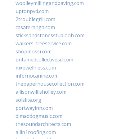
woolleymillingandpaving.com
uptonpvd.com
2troublegrill.com
casateranga.com
sticksandstonesstudiooh.com
walkers-treeservice.com
shopmossi.com
untamedcollectivesd.com
mxpwellness.com
infernocanine.com
thepaperhousecollection.com
allisonwillisholley.com
solslite.org
portwayinn.com
djmaddogmusic.com
thesoundarchitects.com
allin1roofing.com