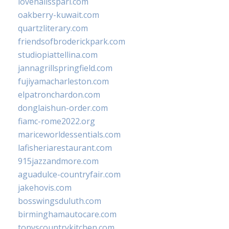
lovenailsspari.com
oakberry-kuwait.com
quartzliterary.com
friendsofbroderickpark.com
studiopiattellina.com
jannagrillspringfield.com
fujiyamacharleston.com
elpatronchardon.com
donglaishun-order.com
fiamc-rome2022.org
mariceworldessentials.com
lafisheriarestaurant.com
915jazzandmore.com
aguadulce-countryfair.com
jakehovis.com
bosswingsduluth.com
birminghamautocare.com
tonyscountrykitchen.com