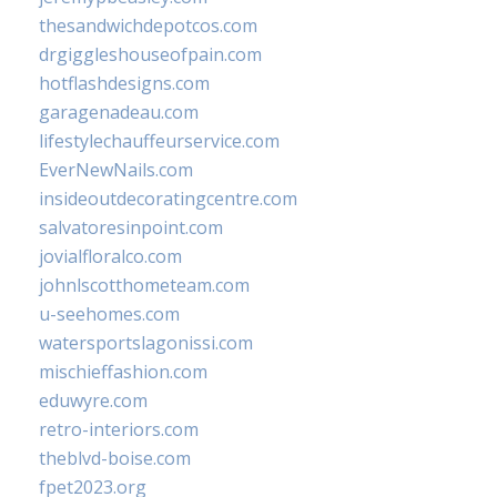
thesandwichdepotcos.com
drgiggleshouseofpain.com
hotflashdesigns.com
garagenadeau.com
lifestylechauffeurservice.com
EverNewNails.com
insideoutdecoratingcentre.com
salvatoresinpoint.com
jovialfloralco.com
johnlscotthometeam.com
u-seehomes.com
watersportslagonissi.com
mischieffashion.com
eduwyre.com
retro-interiors.com
theblvd-boise.com
fpet2023.org