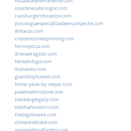
vistaaltadelveramendi.com
coastlinecateringnc.com
cuesburgershouston.com
psicologiaespecializadaencampeche.com
dmtacos.com
crescentstreetprinting.com
hornopizza.com
driveadragster.com
hematologa.com
lizaivanov.com
guesttinyhomes.com
home-plow-by-meyer.com
palatelatincuisine.com
blackdoglegacy.com
eatvivahouston.com
thebigshowok.com
chimeandstave.com
greatwallseafoodny.com