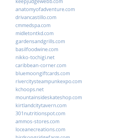
keepjudgewebb.com
anatomyofadventure.com
drivancastillo.com
cmmedspa.com
midletontkd.com
gardensandgrills.com
basilfoodwine.com
nikko-tochigi.net
caribbean-corner.com
bluemoongiftcards.com
rivercitysteampunkexpo.com
kchoops.net
mountainsideskateshop.com
kirtlandcitytavern.com
301nutritionspot.com
ammos-stores.com
loceanecreations.com
birdsongridgefarm.com