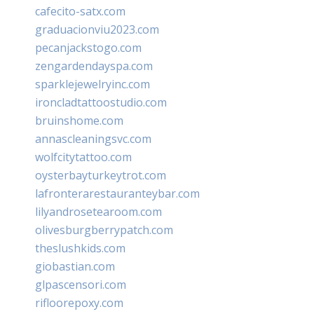
cafecito-satx.com
graduacionviu2023.com
pecanjackstogo.com
zengardendayspa.com
sparklejewelryinc.com
ironcladtattoostudio.com
bruinshome.com
annascleaningsvc.com
wolfcitytattoo.com
oysterbayturkeytrot.com
lafronterarestauranteybar.com
lilyandrosetearoom.com
olivesburgberrypatch.com
theslushkids.com
giobastian.com
glpascensori.com
rifloorepoxy.com