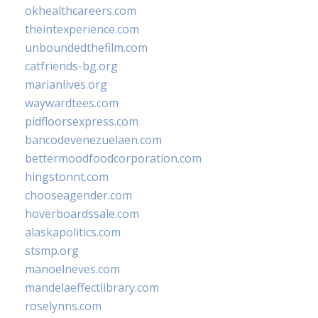
okhealthcareers.com
theintexperience.com
unboundedthefilm.com
catfriends-bg.org
marianlives.org
waywardtees.com
pidfloorsexpress.com
bancodevenezuelaen.com
bettermoodfoodcorporation.com
hingstonnt.com
chooseagender.com
hoverboardssale.com
alaskapolitics.com
stsmp.org
manoelneves.com
mandelaeffectlibrary.com
roselynns.com