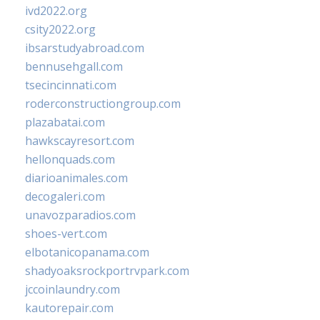
ivd2022.org
csity2022.org
ibsarstudyabroad.com
bennusehgall.com
tsecincinnati.com
roderconstructiongroup.com
plazabatai.com
hawkscayresort.com
hellonquads.com
diarioanimales.com
decogaleri.com
unavozparadios.com
shoes-vert.com
elbotanicopanama.com
shadyoaksrockportrvpark.com
jccoinlaundry.com
kautorepair.com