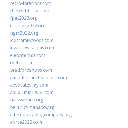
retro-interiors.com
theblvd-boise.com
fpet2023.org
e-smart2022.org
ngrc2022.org
leesfamilyfoods.com
lewis-lewis-cpas.com
eleontennis.com
cyetus.com
bradfordshops.com
almadenranchsanjose.com
advocatevijay.com
adlibilimler2023.com
naswwebed.org
balithut-manado.org
alteregotradingcompany.org
aprce2022.com