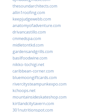
thesoundarchitects.com
allin1roofing.com
keepjudgewebb.com
anatomyofadventure.com
drivancastillo.com
cmmedspa.com
midletontkd.com
gardensandgrills.com
basilfoodwine.com
nikko-tochigi.net
caribbean-corner.com
bluemoongiftcards.com
rivercitysteampunkexpo.com
kchoops.net
mountainsideskateshop.com
kirtlandcitytavern.com
301nutritionspot.com