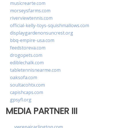
musicrearte.com
morseysfarms.com
riverviewtennis.com
official-kelly-toys-squishmallows.com
displaygardenonsuncrest.org
bbq-empire-usa.com
feedstoreva.com
drogopets.com
ediblechalk.com
tabletennisnearme.com
oaksofa.com
soultacohtx.com
capishcaps.com
gpsyfl.org
MEDIA PARTNER III
vwrepairarlington.com