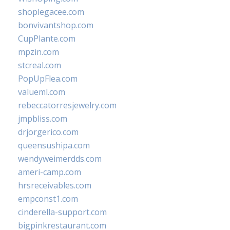
shoplegacee.com
bonvivantshop.com
CupPlante.com
mpzin.com
stcreal.com
PopUpFlea.com
valueml.com
rebeccatorresjewelry.com
jmpbliss.com
drjorgerico.com
queensushipa.com
wendyweimerdds.com
ameri-camp.com
hrsreceivables.com
empconst1.com
cinderella-support.com
bigpinkrestaurant.com