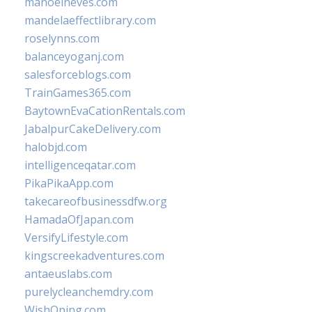
manoelneves.com
mandelaeffectlibrary.com
roselynns.com
balanceyoganj.com
salesforceblogs.com
TrainGames365.com
BaytownEvaCationRentals.com
JabalpurCakeDelivery.com
halobjd.com
intelligenceqatar.com
PikaPikaApp.com
takecareofbusinessdfw.org
HamadaOfJapan.com
VersifyLifestyle.com
kingscreekadventures.com
antaeuslabs.com
purelycleanchemdry.com
WishOping.com