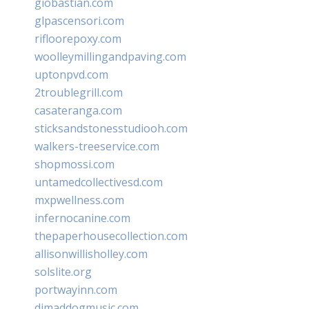
giobastian.com
glpascensori.com
rifloorepoxy.com
woolleymillingandpaving.com
uptonpvd.com
2troublegrill.com
casateranga.com
sticksandstonesstudiooh.com
walkers-treeservice.com
shopmossi.com
untamedcollectivesd.com
mxpwellness.com
infernocanine.com
thepaperhousecollection.com
allisonwillisholley.com
solslite.org
portwayinn.com
djmaddogmusic.com