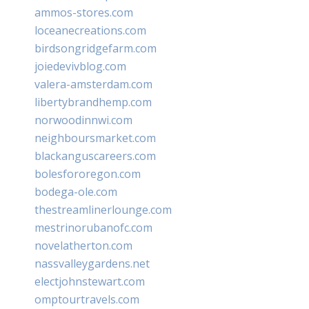
ammos-stores.com
loceanecreations.com
birdsongridgefarm.com
joiedevivblog.com
valera-amsterdam.com
libertybrandhemp.com
norwoodinnwi.com
neighboursmarket.com
blackanguscareers.com
bolesfororegon.com
bodega-ole.com
thestreamlinerlounge.com
mestrinorubanofc.com
novelatherton.com
nassvalleygardens.net
electjohnstewart.com
omptourtravels.com