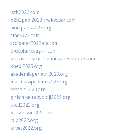
isth2022.com
p2b2pabi2023-makassar.com
wocfparis2023.org
sinc2023.com
scdlqatar2022-qa.com
thecolumbiagrill.com
provisionscheeseandwineshoppe.com
khedi2023.org
akademikgeriatri2023.org
marmarapediatri2023.org
emchie2023.org
girisimselradyoloji2022.org
utcd2022.org
biosensor2022.org
ialp2022.org
klivet2022.org