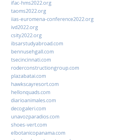
ifac-hms2022.org
taoms2022.org
iias-euromena-conference2022.org
ivd2022.org
csity2022.org
ibsarstudyabroad.com
bennusehgall.com
tsecincinnati.com
roderconstructiongroup.com
plazabatai.com
hawkscayresort.com
hellonquads.com
diarioanimales.com
decogaleri.com
unavozparadios.com
shoes-vert.com
elbotanicopanama.com