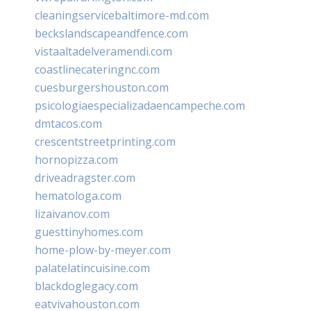
cleaningservicebaltimore-md.com
beckslandscapeandfence.com
vistaaltadelveramendi.com
coastlinecateringnc.com
cuesburgershouston.com
psicologiaespecializadaencampeche.com
dmtacos.com
crescentstreetprinting.com
hornopizza.com
driveadragster.com
hematologa.com
lizaivanov.com
guesttinyhomes.com
home-plow-by-meyer.com
palatelatincuisine.com
blackdoglegacy.com
eatvivahouston.com