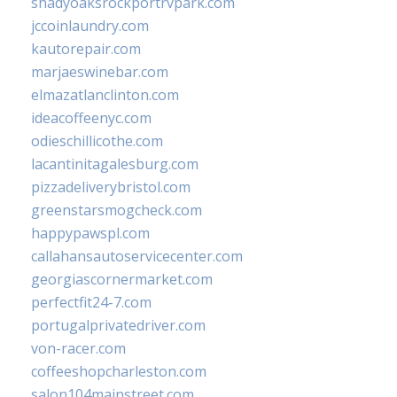
shadyoaksrockportrvpark.com
jccoinlaundry.com
kautorepair.com
marjaeswinebar.com
elmazatlanclinton.com
ideacoffeenyc.com
odieschillicothe.com
lacantinitagalesburg.com
pizzadeliverybristol.com
greenstarsmogcheck.com
happypawspl.com
callahansautoservicecenter.com
georgiascornermarket.com
perfectfit24-7.com
portugalprivatedriver.com
von-racer.com
coffeeshopcharleston.com
salon104mainstreet.com