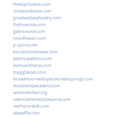
thebigshowok.com
chimeandstave.com
greatwallseafoodny.com
theloverose.com
gabriovoice.com
resinflowart.com
p-sports.net
korsairstreetwear.com
petshopallston.com
avenue26tacos.com
topgglasses.com
broadmoornailsspacoloradosprings.com
missblackpasadena.com
anneskitchen.org
valenciamarketytaqueria.com
reefrecordsllc.com
alawaffle.com