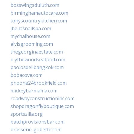
bosswingsduluth.com
birminghamautocare.com
tonyscountrykitchen.com
jbellasnailspa.com
mychaihouse.com
alvisgrooming.com
thegeorginaestate.com
blythewoodseafood.com
paolosdelibangkok.com
bobacove.com
phoone24brookfield.com
mickeybarmama.com
roadwayconstructioninc.com
shopdragonflyboutique.com
sportszilla.org
batchprovisionsbar.com
brasserie-gobette.com