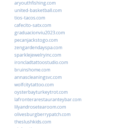
aryouthfishing.com
united-basketball.com
tios-tacos.com
cafecito-satx.com
graduacionviu2023.com
pecanjackstogo.com
zengardendayspa.com
sparklejewelryinc.com
ironcladtattoostudio.com
bruinshome.com
annascleaningsvc.com
wolfcitytattoo.com
oysterbayturkeytrot.com
lafronterarestauranteybar.com
lilyandrosetearoom.com
olivesburgberrypatch.com
theslushkids.com