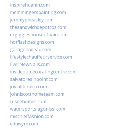
inspirehuahin.com
memmingerspainting.com
jeremypbeasley.com
thesandwichdepotcos.com
drgiggleshouseofpain.com
hotflashdesigns.com
garagenadeau.com
lifestylechauffeurservice.com
EverNewNails.com
insideoutdecoratingcentre.com
salvatoresinpoint.com
jovialfloralco.com
johnlscotthometeam.com
u-seehomes.com
watersportslagonissi.com
mischieffashion.com
eduwyre.com