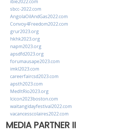
ibie2022.com
sbcc-2022.com
AngolaOilAndGas2022.com
Convoy4Freedom2022.com
grur2023.org
hkhk2023.org
napm2023.org
apsdfd2023.org
forumausape2023.com
imkl2023.com
careerfaircsd2023.com
apsth2023.com
MedItRio2023.org
lcicon2023boston.com
waitangidayfestival2022.com
vacancesscolaires2022.com
MEDIA PARTNER II