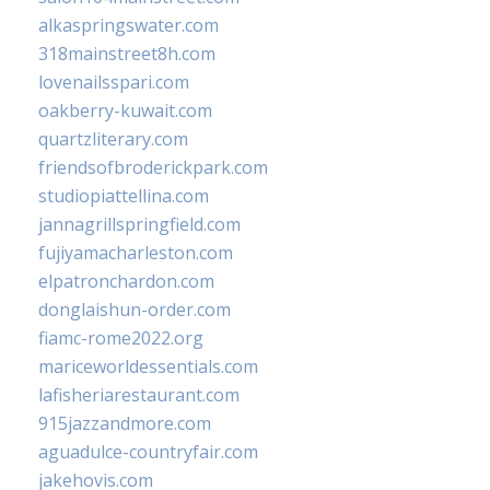
alkaspringswater.com
318mainstreet8h.com
lovenailsspari.com
oakberry-kuwait.com
quartzliterary.com
friendsofbroderickpark.com
studiopiattellina.com
jannagrillspringfield.com
fujiyamacharleston.com
elpatronchardon.com
donglaishun-order.com
fiamc-rome2022.org
mariceworldessentials.com
lafisheriarestaurant.com
915jazzandmore.com
aguadulce-countryfair.com
jakehovis.com