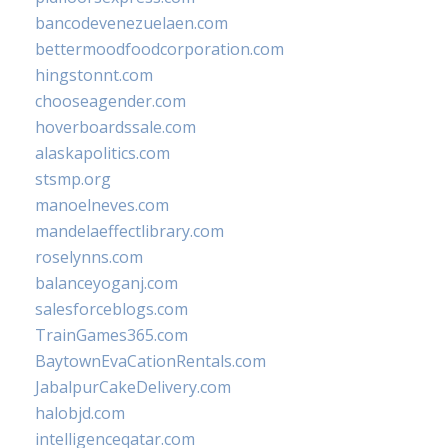
bancodevenezuelaen.com
bettermoodfoodcorporation.com
hingstonnt.com
chooseagender.com
hoverboardssale.com
alaskapolitics.com
stsmp.org
manoelneves.com
mandelaeffectlibrary.com
roselynns.com
balanceyoganj.com
salesforceblogs.com
TrainGames365.com
BaytownEvaCationRentals.com
JabalpurCakeDelivery.com
halobjd.com
intelligenceqatar.com