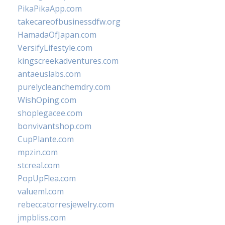
PikaPikaApp.com
takecareofbusinessdfw.org
HamadaOfJapan.com
VersifyLifestyle.com
kingscreekadventures.com
antaeuslabs.com
purelycleanchemdry.com
WishOping.com
shoplegacee.com
bonvivantshop.com
CupPlante.com
mpzin.com
stcreal.com
PopUpFlea.com
valueml.com
rebeccatorresjewelry.com
jmpbliss.com