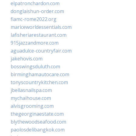
elpatronchardon.com
donglaishun-order.com
fiamc-rome2022.org
mariceworldessentials.com
lafisheriarestaurant.com
915jazzandmore.com
aguadulce-countryfair.com
jakehovis.com
bosswingsduluth.com
birminghamautocare.com
tonyscountrykitchen.com
jbellasnailspa.com
mychaihouse.com
alvisgrooming.com
thegeorginaestate.com
blythewoodseafood.com
paolosdelibangkok.com