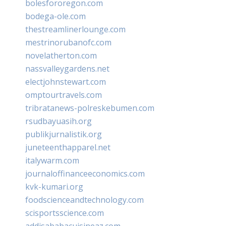
bolesfororegon.com
bodega-ole.com
thestreamlinerlounge.com
mestrinorubanofc.com
novelatherton.com
nassvalleygardens.net
electjohnstewart.com
omptourtravels.com
tribratanews-polreskebumen.com
rsudbayuasih.org
publikjurnalistik.org
juneteenthapparel.net
italywarm.com
journaloffinanceeconomics.com
kvk-kumari.org
foodscienceandtechnology.com
scisportsscience.com
addisababacuisineaz.com