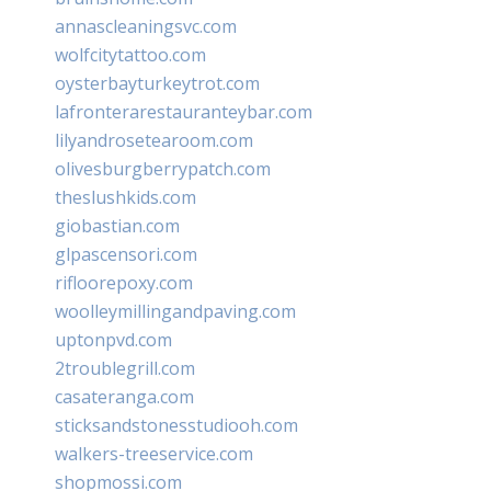
annascleaningsvc.com
wolfcitytattoo.com
oysterbayturkeytrot.com
lafronterarestauranteybar.com
lilyandrosetearoom.com
olivesburgberrypatch.com
theslushkids.com
giobastian.com
glpascensori.com
rifloorepoxy.com
woolleymillingandpaving.com
uptonpvd.com
2troublegrill.com
casateranga.com
sticksandstonesstudiooh.com
walkers-treeservice.com
shopmossi.com