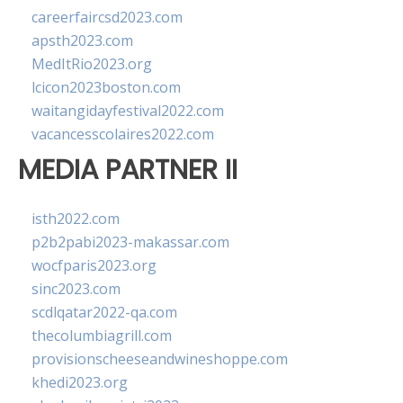
careerfaircsd2023.com
apsth2023.com
MedItRio2023.org
lcicon2023boston.com
waitangidayfestival2022.com
vacancesscolaires2022.com
MEDIA PARTNER II
isth2022.com
p2b2pabi2023-makassar.com
wocfparis2023.org
sinc2023.com
scdlqatar2022-qa.com
thecolumbiagrill.com
provisionscheeseandwineshoppe.com
khedi2023.org