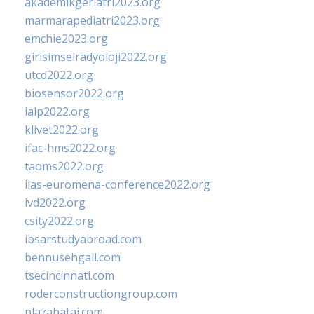
akademikgeriatri2023.org
marmarapediatri2023.org
emchie2023.org
girisimselradyoloji2022.org
utcd2022.org
biosensor2022.org
ialp2022.org
klivet2022.org
ifac-hms2022.org
taoms2022.org
iias-euromena-conference2022.org
ivd2022.org
csity2022.org
ibsarstudyabroad.com
bennusehgall.com
tsecincinnati.com
roderconstructiongroup.com
plazabatai.com