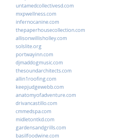
untamedcollectivesd.com
mxpwellness.com
infernocanine.com
thepaperhousecollection.com
allisonwillisholley.com
solslite.org
portwayinn.com
djmaddogmusic.com
thesoundarchitects.com
allin1roofing.com
keepjudgewebb.com
anatomyofadventure.com
drivancastillo.com
cmmedspa.com
midletontkd.com
gardensandgrills.com
basilfoodwine.com