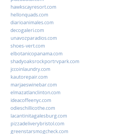
hawkscayresort.com
hellonquads.com
diarioanimales.com
decogaleri.com
unavozparadios.com
shoes-vert.com
elbotanicopanama.com
shadyoaksrockportrvpark.com
jccoinlaundry.com
kautorepair.com
marjaeswinebar.com
elmazatlanclinton.com
ideacoffeenyc.com
odieschillicothe.com
lacantinitagalesburg.com
pizzadeliverybristol.com
greenstarsmogcheck.com