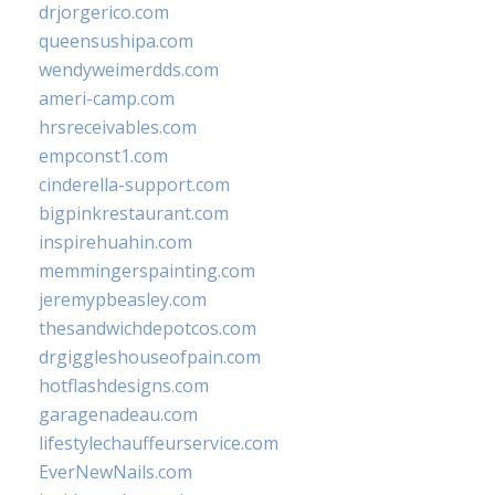
drjorgerico.com
queensushipa.com
wendyweimerdds.com
ameri-camp.com
hrsreceivables.com
empconst1.com
cinderella-support.com
bigpinkrestaurant.com
inspirehuahin.com
memmingerspainting.com
jeremypbeasley.com
thesandwichdepotcos.com
drgiggleshouseofpain.com
hotflashdesigns.com
garagenadeau.com
lifestylechauffeurservice.com
EverNewNails.com