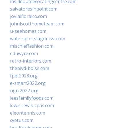
insideoutdecoratingcentre.com
salvatoresinpoint.com
jovialfloralco.com
johnlscotthometeam.com
u-seehomes.com
watersportslagonissi.com
mischieffashion.com
eduwyre.com
retro-interiors.com
theblvd-boise.com
fpet2023.org
e-smart2022.org
ngrc2022.org
leesfamilyfoods.com
lewis-lewis-cpas.com
eleontennis.com
cyetus.com
bradfordshops.com