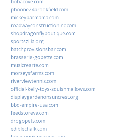
bobacove.com
phoone24brookfield.com
mickeybarmama.com
roadwayconstructioninc.com
shopdragonflyboutique.com
sportszilla.org
batchprovisionsbar.com
brasserie-gobette.com
musicrearte.com
morseysfarms.com
riverviewtennis.com
official-kelly-toys-squishmallows.com
displaygardenonsuncrest.org
bbq-empire-usa.com
feedstoreva.com
drogopets.com
ediblechalk.com
tabletennisnearme.com