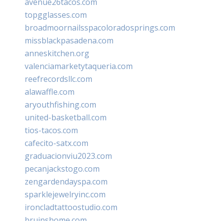
avenue26tacos.com
topgglasses.com
broadmoornailsspacoloradosprings.com
missblackpasadena.com
anneskitchen.org
valenciamarketytaqueria.com
reefrecordsllc.com
alawaffle.com
aryouthfishing.com
united-basketball.com
tios-tacos.com
cafecito-satx.com
graduacionviu2023.com
pecanjackstogo.com
zengardendayspa.com
sparklejewelryinc.com
ironcladtattoostudio.com
bruinshome.com