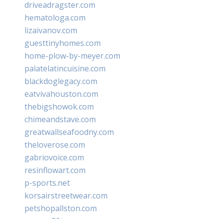
driveadragster.com
hematologa.com
lizaivanov.com
guesttinyhomes.com
home-plow-by-meyer.com
palatelatincuisine.com
blackdoglegacy.com
eatvivahouston.com
thebigshowok.com
chimeandstave.com
greatwallseafoodny.com
theloverose.com
gabriovoice.com
resinflowart.com
p-sports.net
korsairstreetwear.com
petshopallston.com