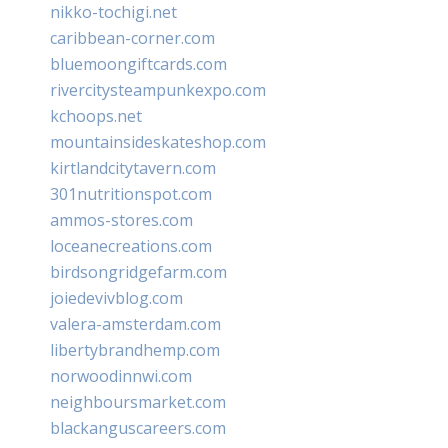
nikko-tochigi.net
caribbean-corner.com
bluemoongiftcards.com
rivercitysteampunkexpo.com
kchoops.net
mountainsideskateshop.com
kirtlandcitytavern.com
301nutritionspot.com
ammos-stores.com
loceanecreations.com
birdsongridgefarm.com
joiedevivblog.com
valera-amsterdam.com
libertybrandhemp.com
norwoodinnwi.com
neighboursmarket.com
blackanguscareers.com