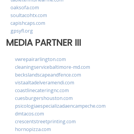
oaksofa.com
soultacohtx.com
capishcaps.com
gpsyfl.org
MEDIA PARTNER III
vwrepairarlington.com
cleaningservicebaltimore-md.com
beckslandscapeandfence.com
vistaaltadelveramendi.com
coastlinecateringnc.com
cuesburgershouston.com
psicologiaespecializadaencampeche.com
dmtacos.com
crescentstreetprinting.com
hornopizza.com