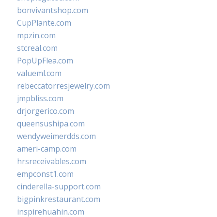
bonvivantshop.com
CupPlante.com
mpzin.com
stcreal.com
PopUpFlea.com
valueml.com
rebeccatorresjewelry.com
jmpbliss.com
drjorgerico.com
queensushipa.com
wendyweimerdds.com
ameri-camp.com
hrsreceivables.com
empconst1.com
cinderella-support.com
bigpinkrestaurant.com
inspirehuahin.com