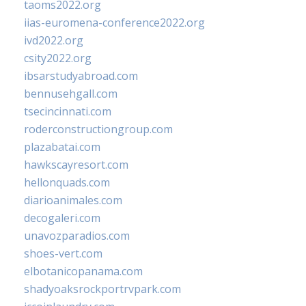
taoms2022.org
iias-euromena-conference2022.org
ivd2022.org
csity2022.org
ibsarstudyabroad.com
bennusehgall.com
tsecincinnati.com
roderconstructiongroup.com
plazabatai.com
hawkscayresort.com
hellonquads.com
diarioanimales.com
decogaleri.com
unavozparadios.com
shoes-vert.com
elbotanicopanama.com
shadyoaksrockportrvpark.com