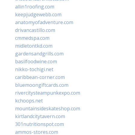
allin1roofing.com
keepjudgewebb.com
anatomyofadventure.com
drivancastillo.com
cmmedspa.com
midletontkd.com
gardensandgrills.com
basilfoodwine.com
nikko-tochigi.net
caribbean-corner.com
bluemoongiftcards.com
rivercitysteampunkexpo.com
kchoops.net
mountainsideskateshop.com
kirtlandcitytavern.com
301nutritionspot.com
ammos-stores.com