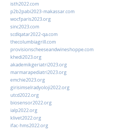
isth2022.com
p2b2pabi2023-makassar.com
wocfparis2023.org
sinc2023.com
scdlqatar2022-qa.com
thecolumbiagrill.com
provisionscheeseandwineshoppe.com
khedi2023.org
akademikgeriatri2023.org
marmarapediatri2023.org
emchie2023.org
girisimselradyoloji2022.org
utcd2022.org
biosensor2022.org
ialp2022.org
klivet2022.org
ifac-hms2022.org