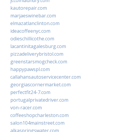
jccoinlaundry.com
kautorepair.com
marjaeswinebar.com
elmazatlanclinton.com
ideacoffeenyc.com
odieschillicothe.com
lacantinitagalesburg.com
pizzadeliverybristol.com
greenstarsmogcheck.com
happypawspl.com
callahansautoservicecenter.com
georgiascornermarket.com
perfectfit24-7.com
portugalprivatedriver.com
von-racer.com
coffeeshopcharleston.com
salon104mainstreet.com
alkaspringswater.com