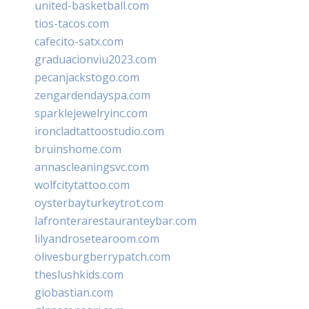
united-basketball.com
tios-tacos.com
cafecito-satx.com
graduacionviu2023.com
pecanjackstogo.com
zengardendayspa.com
sparklejewelryinc.com
ironcladtattoostudio.com
bruinshome.com
annascleaningsvc.com
wolfcitytattoo.com
oysterbayturkeytrot.com
lafronterarestauranteybar.com
lilyandrosetearoom.com
olivesburgberrypatch.com
theslushkids.com
giobastian.com