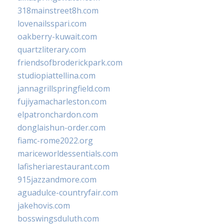
318mainstreet8h.com
lovenailsspari.com
oakberry-kuwait.com
quartzliterary.com
friendsofbroderickpark.com
studiopiattellina.com
jannagrillspringfield.com
fujiyamacharleston.com
elpatronchardon.com
donglaishun-order.com
fiamc-rome2022.org
mariceworldessentials.com
lafisheriarestaurant.com
915jazzandmore.com
aguadulce-countryfair.com
jakehovis.com
bosswingsduluth.com