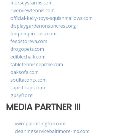
morseysfarms.com
riverviewtennis.com
official-kelly-toys-squishmallows.com
displaygardenonsuncrest.org
bbq-empire-usa.com
feedstoreva.com
drogopets.com
ediblechalk.com
tabletennisnearme.com
oaksofa.com
soultacohtx.com
capishcaps.com
gpsyfl.org
MEDIA PARTNER III
vwrepairarlington.com
cleaningservicebaltimore-md.com