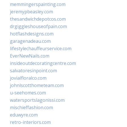
memmingerspainting.com
jeremypbeasley.com
thesandwichdepotcos.com
drgiggleshouseofpain.com
hotflashdesigns.com
garagenadeau.com
lifestylechauffeurservice.com
EverNewNails.com
insideoutdecoratingcentre.com
salvatoresinpoint.com
jovialfloralco.com
johnlscotthometeam.com
u-seehomes.com
watersportslagonissi.com
mischieffashion.com
eduwyre.com
retro-interiors.com