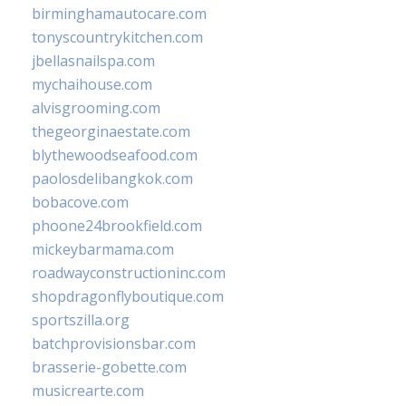
birminghamautocare.com
tonyscountrykitchen.com
jbellasnailspa.com
mychaihouse.com
alvisgrooming.com
thegeorginaestate.com
blythewoodseafood.com
paolosdelibangkok.com
bobacove.com
phoone24brookfield.com
mickeybarmama.com
roadwayconstructioninc.com
shopdragonflyboutique.com
sportszilla.org
batchprovisionsbar.com
brasserie-gobette.com
musicrearte.com