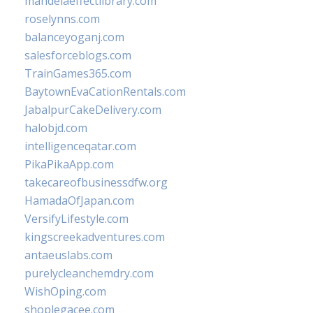
mandelaeffectlibrary.com
roselynns.com
balanceyoganj.com
salesforceblogs.com
TrainGames365.com
BaytownEvaCationRentals.com
JabalpurCakeDelivery.com
halobjd.com
intelligenceqatar.com
PikaPikaApp.com
takecareofbusinessdfw.org
HamadaOfJapan.com
VersifyLifestyle.com
kingscreekadventures.com
antaeuslabs.com
purelycleanchemdry.com
WishOping.com
shoplegacee.com