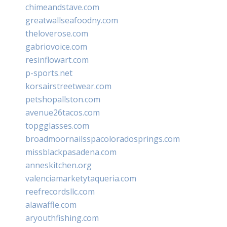
chimeandstave.com
greatwallseafoodny.com
theloverose.com
gabriovoice.com
resinflowart.com
p-sports.net
korsairstreetwear.com
petshopallston.com
avenue26tacos.com
topgglasses.com
broadmoornailsspacoloradosprings.com
missblackpasadena.com
anneskitchen.org
valenciamarketytaqueria.com
reefrecordsllc.com
alawaffle.com
aryouthfishing.com