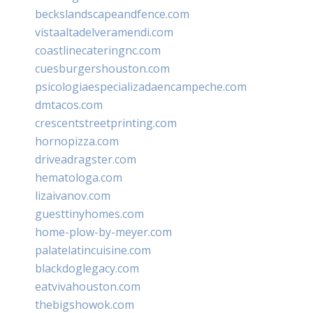
beckslandscapeandfence.com
vistaaltadelveramendi.com
coastlinecateringnc.com
cuesburgershouston.com
psicologiaespecializadaencampeche.com
dmtacos.com
crescentstreetprinting.com
hornopizza.com
driveadragster.com
hematologa.com
lizaivanov.com
guesttinyhomes.com
home-plow-by-meyer.com
palatelatincuisine.com
blackdoglegacy.com
eatvivahouston.com
thebigshowok.com