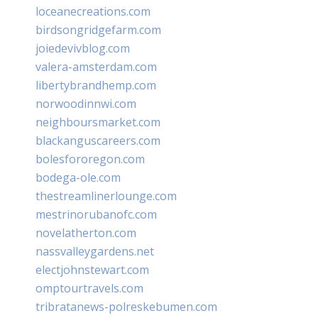
loceanecreations.com
birdsongridgefarm.com
joiedevivblog.com
valera-amsterdam.com
libertybrandhemp.com
norwoodinnwi.com
neighboursmarket.com
blackanguscareers.com
bolesfororegon.com
bodega-ole.com
thestreamlinerlounge.com
mestrinorubanofc.com
novelatherton.com
nassvalleygardens.net
electjohnstewart.com
omptourtravels.com
tribratanews-polreskebumen.com