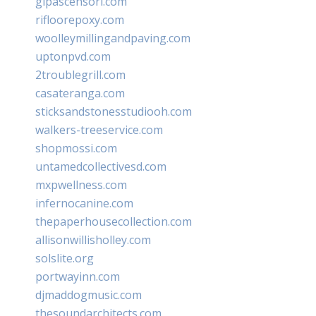
glpascensori.com
rifloorepoxy.com
woolleymillingandpaving.com
uptonpvd.com
2troublegrill.com
casateranga.com
sticksandstonesstudiooh.com
walkers-treeservice.com
shopmossi.com
untamedcollectivesd.com
mxpwellness.com
infernocanine.com
thepaperhousecollection.com
allisonwillisholley.com
solslite.org
portwayinn.com
djmaddogmusic.com
thesoundarchitects.com