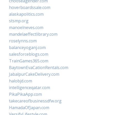
chooseagender.com
hoverboardssale.com
alaskapolitics.com
stsmp.org
manoelneves.com
mandelaeffectlibrary.com
roselynns.com
balanceyoganj.com
salesforceblogs.com
TrainGames365.com
BaytownEvaCationRentals.com
JabalpurCakeDelivery.com
halobjd.com
intelligenceqatar.com
PikaPikaApp.com
takecareofbusinessdfw.org
HamadaOfJapan.com
VersifyLifestyle.com