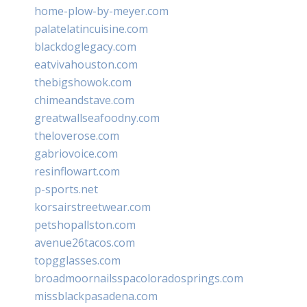
home-plow-by-meyer.com
palatelatincuisine.com
blackdoglegacy.com
eatvivahouston.com
thebigshowok.com
chimeandstave.com
greatwallseafoodny.com
theloverose.com
gabriovoice.com
resinflowart.com
p-sports.net
korsairstreetwear.com
petshopallston.com
avenue26tacos.com
topgglasses.com
broadmoornailsspacoloradosprings.com
missblackpasadena.com