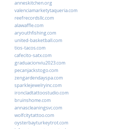
anneskitchen.org
valenciamarketytaqueria.com
reefrecordsllc.com
alawaffle.com
aryouthfishing.com
united-basketball.com
tios-tacos.com
cafecito-satx.com
graduacionviu2023.com
pecanjackstogo.com
zengardendayspa.com
sparklejewelryinc.com
ironcladtattoostudio.com
bruinshome.com
annascleaningsvc.com
wolfcitytattoo.com
oysterbayturkeytrot.com