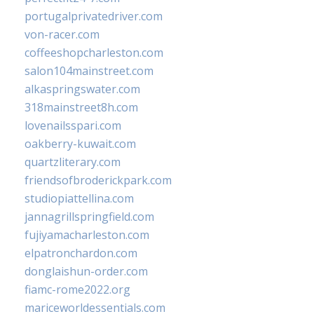
portugalprivatedriver.com
von-racer.com
coffeeshopcharleston.com
salon104mainstreet.com
alkaspringswater.com
318mainstreet8h.com
lovenailsspari.com
oakberry-kuwait.com
quartzliterary.com
friendsofbroderickpark.com
studiopiattellina.com
jannagrillspringfield.com
fujiyamacharleston.com
elpatronchardon.com
donglaishun-order.com
fiamc-rome2022.org
mariceworldessentials.com