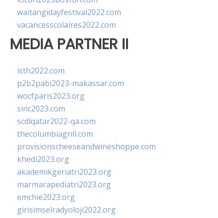
waitangidayfestival2022.com
vacancesscolaires2022.com
MEDIA PARTNER II
isth2022.com
p2b2pabi2023-makassar.com
wocfparis2023.org
sinc2023.com
scdlqatar2022-qa.com
thecolumbiagrill.com
provisionscheeseandwineshoppe.com
khedi2023.org
akademikgeriatri2023.org
marmarapediatri2023.org
emchie2023.org
girisimselradyoloji2022.org