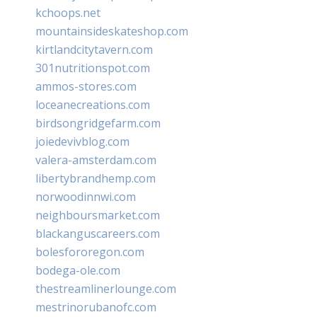
kchoops.net
mountainsideskateshop.com
kirtlandcitytavern.com
301nutritionspot.com
ammos-stores.com
loceanecreations.com
birdsongridgefarm.com
joiedevivblog.com
valera-amsterdam.com
libertybrandhemp.com
norwoodinnwi.com
neighboursmarket.com
blackanguscareers.com
bolesfororegon.com
bodega-ole.com
thestreamlinerlounge.com
mestrinorubanofc.com