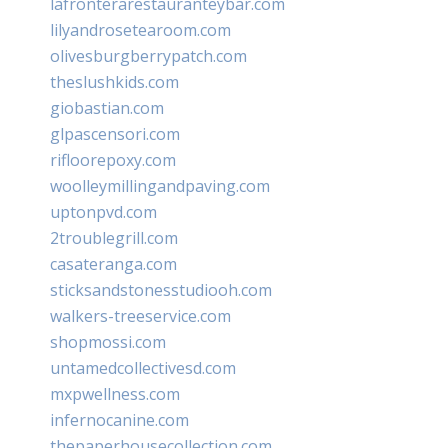
lafronterarestauranteybar.com
lilyandrosetearoom.com
olivesburgberrypatch.com
theslushkids.com
giobastian.com
glpascensori.com
rifloorepoxy.com
woolleymillingandpaving.com
uptonpvd.com
2troublegrill.com
casateranga.com
sticksandstonesstudiooh.com
walkers-treeservice.com
shopmossi.com
untamedcollectivesd.com
mxpwellness.com
infernocanine.com
thepaperhousecollection.com