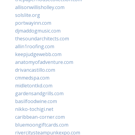
allisonwillisholley.com
solslite.org
portwayinn.com
djmaddogmusic.com
thesoundarchitects.com
allin1roofing.com
keepjudgewebb.com
anatomyofadventure.com
drivancastillo.com
cmmedspa.com
midletontkd.com
gardensandgrills.com
basilfoodwine.com
nikko-tochigi.net
caribbean-corner.com
bluemoongiftcards.com
rivercitysteampunkexpo.com