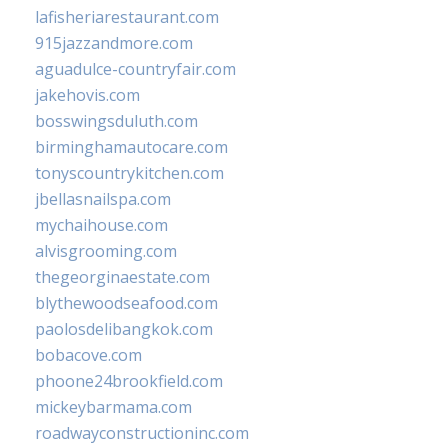
lafisheriarestaurant.com
915jazzandmore.com
aguadulce-countryfair.com
jakehovis.com
bosswingsduluth.com
birminghamautocare.com
tonyscountrykitchen.com
jbellasnailspa.com
mychaihouse.com
alvisgrooming.com
thegeorginaestate.com
blythewoodseafood.com
paolosdelibangkok.com
bobacove.com
phoone24brookfield.com
mickeybarmama.com
roadwayconstructioninc.com