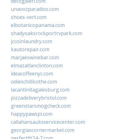
decogaleri.com
unavozparadios.com
shoes-vert.com
elbotanicopanama.com
shadyoaksrockportrvpark.com
jccoinlaundry.com
kautorepair.com
marjaeswinebar.com
elmazatlanclinton.com
ideacoffeenyc.com
odieschillicothe.com
lacantinitagalesburg.com
pizzadeliverybristol.com
greenstarsmogcheck.com
happypawspl.com
callahansautoservicecenter.com
georgiascornermarket.com
perfectfit24-7.com