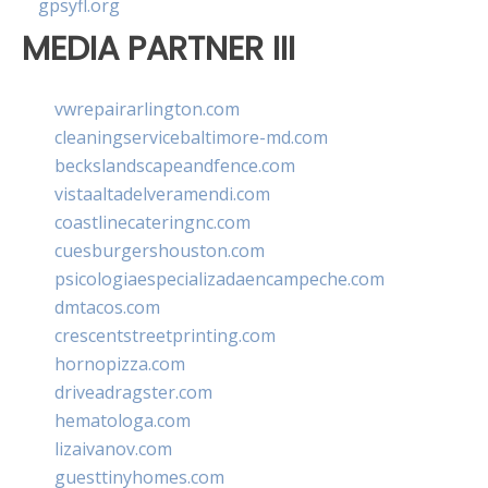
gpsyfl.org
MEDIA PARTNER III
vwrepairarlington.com
cleaningservicebaltimore-md.com
beckslandscapeandfence.com
vistaaltadelveramendi.com
coastlinecateringnc.com
cuesburgershouston.com
psicologiaespecializadaencampeche.com
dmtacos.com
crescentstreetprinting.com
hornopizza.com
driveadragster.com
hematologa.com
lizaivanov.com
guesttinyhomes.com