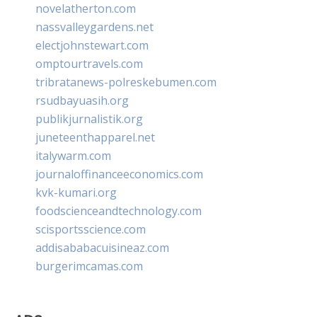
novelatherton.com
nassvalleygardens.net
electjohnstewart.com
omptourtravels.com
tribratanews-polreskebumen.com
rsudbayuasih.org
publikjurnalistik.org
juneteenthapparel.net
italywarm.com
journaloffinanceeconomics.com
kvk-kumari.org
foodscienceandtechnology.com
scisportsscience.com
addisababacuisineaz.com
burgerimcamas.com