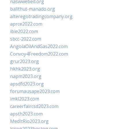
naswwebed.org
balithut-manado.org
alteregotradingcompany.org
aprce2022.com
ibie2022.com
sbcc-2022.com
AngolaOilAndGas2022.com
Convoy4Freedom2022.com
grur2023.org
hkhk2023.org
napm2023.org
apsdfd2023.org
forumausape2023.com
imkl2023.com
careerfaircsd2023.com
apsth2023.com
MedItRio2023.org
lcicon2023boston.com