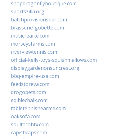
shopdragonflyboutique.com
sportszilla.org
batchprovisionsbar.com
brasserie-gobette.com
musicrearte.com
morseysfarms.com
riverviewtennis.com
official-kelly-toys-squishmallows.com
displaygardenonsuncrest.org
bbq-empire-usa.com
feedstoreva.com
drogopets.com
ediblechalk.com
tabletennisnearme.com
oaksofa.com
soultacohtx.com
capishcaps.com