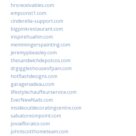
hrsreceivables.com
empconst1.com
cinderella-support.com
bigpinkrestaurant.com
inspirehuahin.com
memmingerspainting.com
jeremypbeasley.com
thesandwichdepotcos.com
drgiggleshouseofpain.com
hotflashdesigns.com
garagenadeau.com
lifestylechauffeurservice.com
EverNewNails.com
insideoutdecoratingcentre.com
salvatoresinpoint.com
jovialfloralco.com
johnlscotthometeam.com