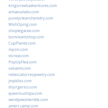
kingscreekadventures.com
antaeuslabs.com
purelycleanchemdry.com
WishOping.com
shoplegacee.com
bonvivantshop.com
CupPlante.com
mpzin.com
stcreal.com
PopUpFlea.com
valueml.com
rebeccatorresjewelry.com
jmpbliss.com
drjorgerico.com
queensushipa.com
wendyweimerdds.com
ameri-camp.com