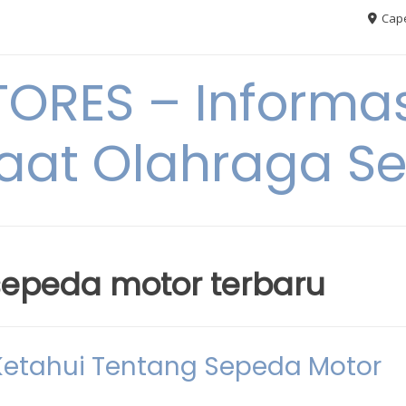
Cape
RES – Informas
aat Olahraga S
 sepeda motor terbaru
Ketahui Tentang Sepeda Motor