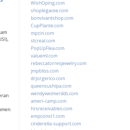
WishOping.com
shoplegacee.com
bonvivantshop.com
CupPlante.com
lam
mpzin.com
SI),
stcreal.com
PopUpFlea.com
valueml.com
rebeccatorresjewelry.com
jmpbliss.com
drjorgerico.com
queensushipa.com
wendyweimerdds.com
eran
ameri-camp.com
,
hrsreceivables.com
sumen
empconst1.com
cinderella-support.com