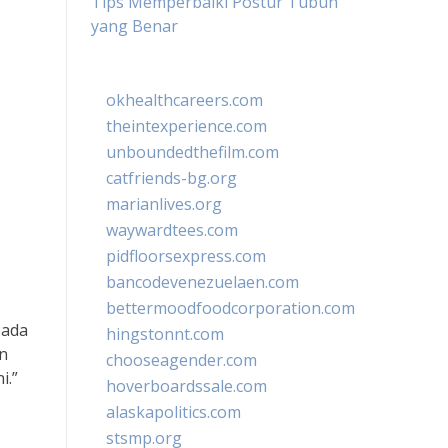
Tips Memperbaiki Postur Tubuh
yang Benar
okhealthcareers.com
theintexperience.com
unboundedthefilm.com
catfriends-bg.org
marianlives.org
waywardtees.com
pidfloorsexpress.com
bancodevenezuelaen.com
bettermoodfoodcorporation.com
pada
hingstonnt.com
n
chooseagender.com
i.”
hoverboardssale.com
alaskapolitics.com
stsmp.org