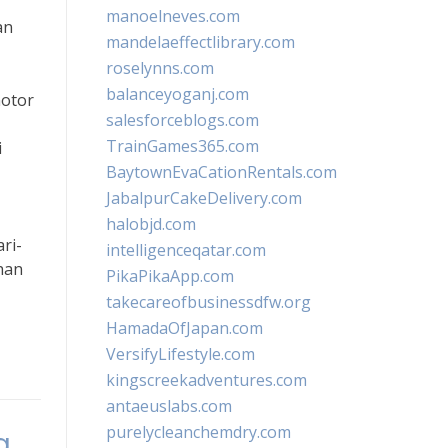
manoelneves.com
an
mandelaeffectlibrary.com
roselynns.com
balanceyoganj.com
motor
salesforceblogs.com
TrainGames365.com
i
BaytownEvaCationRentals.com
JabalpurCakeDelivery.com
halobjd.com
ri-
intelligenceqatar.com
han
PikaPikaApp.com
takecareofbusinessdfw.org
HamadaOfJapan.com
VersifyLifestyle.com
kingscreekadventures.com
antaeuslabs.com
purelycleanchemdry.com
a