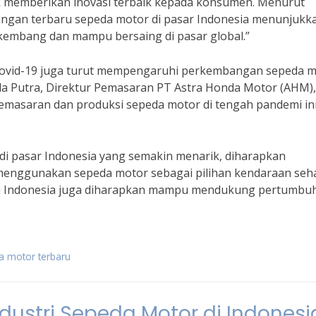
 memberikan inovasi terbaik kepada konsumen. Menurut
angan terbaru sepeda motor di pasar Indonesia menunjukk
rkembang dan mampu bersaing di pasar global.”
 Covid-19 juga turut mempengaruhi perkembangan sepeda 
da Putra, Direktur Pemasaran PT Astra Honda Motor (AHM),
emasaran dan produksi sepeda motor di tengah pandemi in
 pasar Indonesia yang semakin menarik, diharapkan
 menggunakan sepeda motor sebagai pilihan kendaraan seha
 di Indonesia juga diharapkan mampu mendukung pertumbu
a motor terbaru
ndustri Sepeda Motor di Indonesi