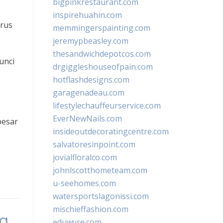
bigpinkrestaurant.com
inspirehuahin.com
erus
memmingerspainting.com
jeremypbeasley.com
thesandwichdepotcos.com
unci
drgiggleshouseofpain.com
hotflashdesigns.com
garagenadeau.com
lifestylechauffeurservice.com
EverNewNails.com
besar
insideoutdecoratingcentre.com
salvatoresinpoint.com
jovialfloralco.com
johnlscotthometeam.com
u-seehomes.com
watersportslagonissi.com
mischieffashion.com
ia
eduwyre.com