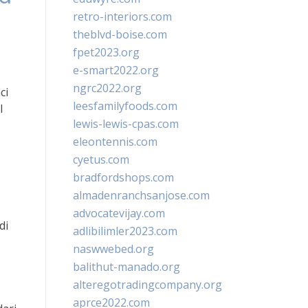
retro-interiors.com
theblvd-boise.com
fpet2023.org
e-smart2022.org
ngrc2022.org
ci
leesfamilyfoods.com
l
lewis-lewis-cpas.com
eleontennis.com
cyetus.com
bradfordshops.com
almadenranchsanjose.com
advocatevijay.com
di
adlibilimler2023.com
naswwebed.org
balithut-manado.org
alteregotradingcompany.org
aprce2022.com