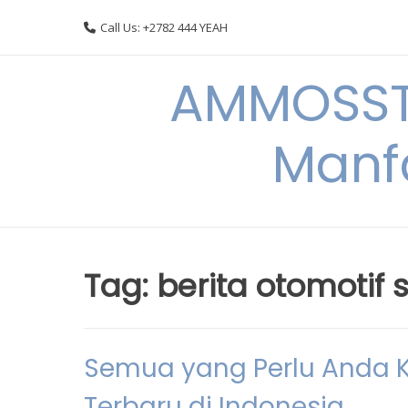
Skip
Call Us: +2782 444 YEAH
to
content
AMMOSSTO
Manf
Tag:
berita otomotif
Semua yang Perlu Anda 
Terbaru di Indonesia