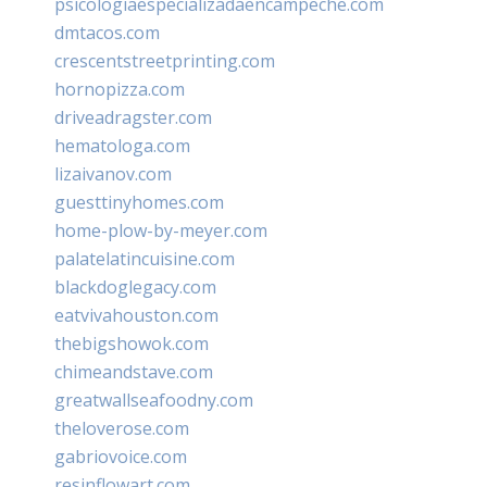
psicologiaespecializadaencampeche.com
dmtacos.com
crescentstreetprinting.com
hornopizza.com
driveadragster.com
hematologa.com
lizaivanov.com
guesttinyhomes.com
home-plow-by-meyer.com
palatelatincuisine.com
blackdoglegacy.com
eatvivahouston.com
thebigshowok.com
chimeandstave.com
greatwallseafoodny.com
theloverose.com
gabriovoice.com
resinflowart.com