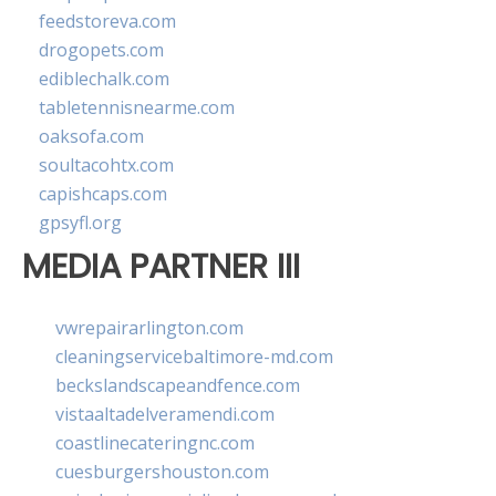
feedstoreva.com
drogopets.com
ediblechalk.com
tabletennisnearme.com
oaksofa.com
soultacohtx.com
capishcaps.com
gpsyfl.org
MEDIA PARTNER III
vwrepairarlington.com
cleaningservicebaltimore-md.com
beckslandscapeandfence.com
vistaaltadelveramendi.com
coastlinecateringnc.com
cuesburgershouston.com