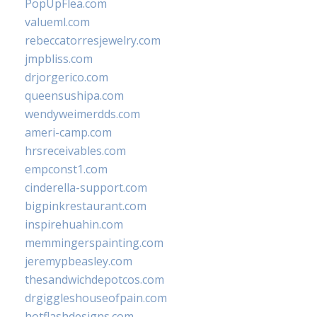
PopUpFlea.com
valueml.com
rebeccatorresjewelry.com
jmpbliss.com
drjorgerico.com
queensushipa.com
wendyweimerdds.com
ameri-camp.com
hrsreceivables.com
empconst1.com
cinderella-support.com
bigpinkrestaurant.com
inspirehuahin.com
memmingerspainting.com
jeremypbeasley.com
thesandwichdepotcos.com
drgiggleshouseofpain.com
hotflashdesigns.com