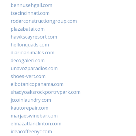
bennusehgall.com
tsecincinnati.com
roderconstructiongroup.com
plazabatai.com
hawkscayresort.com
hellonquads.com
diarioanimales.com
decogaleri.com
unavozparadios.com
shoes-vert.com
elbotanicopanama.com
shadyoaksrockportrvpark.com
jccoinlaundry.com
kautorepair.com
marjaeswinebar.com
elmazatlanclinton.com
ideacoffeenyc.com