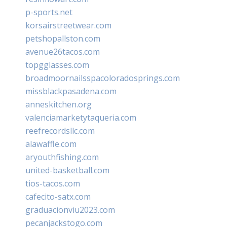
p-sports.net
korsairstreetwear.com
petshopallston.com
avenue26tacos.com
topgglasses.com
broadmoornailsspacoloradosprings.com
missblackpasadena.com
anneskitchen.org
valenciamarketytaqueria.com
reefrecordsllc.com
alawaffle.com
aryouthfishing.com
united-basketball.com
tios-tacos.com
cafecito-satx.com
graduacionviu2023.com
pecanjackstogo.com