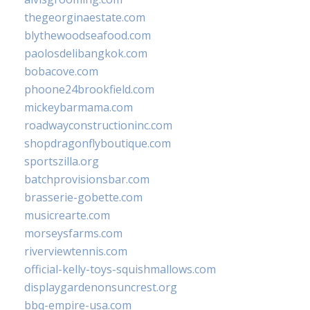
thegeorginaestate.com
blythewoodseafood.com
paolosdelibangkok.com
bobacove.com
phoone24brookfield.com
mickeybarmama.com
roadwayconstructioninc.com
shopdragonflyboutique.com
sportszilla.org
batchprovisionsbar.com
brasserie-gobette.com
musicrearte.com
morseysfarms.com
riverviewtennis.com
official-kelly-toys-squishmallows.com
displaygardenonsuncrest.org
bbq-empire-usa.com