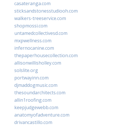
casateranga.com
sticksandstonesstudiooh.com
walkers-treeservice.com
shopmossi.com
untamedcollectivesd.com
mxpwellness.com
infernocanine.com
thepaperhousecollection.com
allisonwillisholley.com
solslite.org
portwayinn.com
djmaddogmusic.com
thesoundarchitects.com
allin1roofing.com
keepjudgewebb.com
anatomyofadventure.com
drivancastillo.com