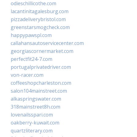
odieschillicothe.com
lacantinitagalesburg.com
pizzadeliverybristol.com
greenstarsmogcheck.com
happypawspl.com
callahansautoservicecenter.com
georgiascornermarket.com
perfectfit24-7.com
portugalprivatedriver.com
von-racer.com
coffeeshopcharleston.com
salon104mainstreet.com
alkaspringswater.com
318mainstreet8h.com
lovenailsspari.com
oakberry-kuwait.com
quartzliterary.com