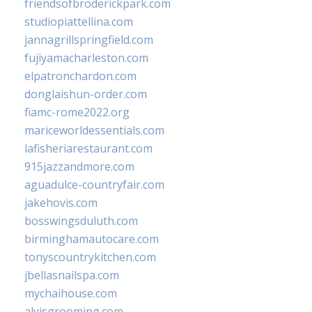
friendsofbroderickpark.com
studiopiattellina.com
jannagrillspringfield.com
fujiyamacharleston.com
elpatronchardon.com
donglaishun-order.com
fiamc-rome2022.org
mariceworldessentials.com
lafisheriarestaurant.com
915jazzandmore.com
aguadulce-countryfair.com
jakehovis.com
bosswingsduluth.com
birminghamautocare.com
tonyscountrykitchen.com
jbellasnailspa.com
mychaihouse.com
alvisgrooming.com