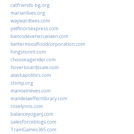
catfriends-bg.org
marianlives.org
waywardtees.com
pidfloorsexpress.com
bancodevenezuelaen.com
bettermoodfoodcorporation.com
hingstonnt.com
chooseagender.com
hoverboardssale.com
alaskapolitics.com
stsmp.org
manoelneves.com
mandelaeffectlibrary.com
roselynns.com
balanceyoganj.com
salesforceblogs.com
TrainGames365.com