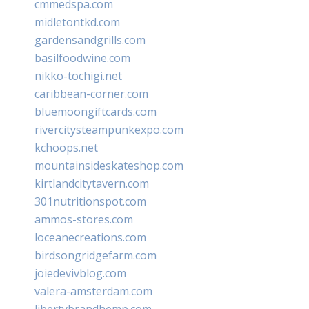
cmmedspa.com
midletontkd.com
gardensandgrills.com
basilfoodwine.com
nikko-tochigi.net
caribbean-corner.com
bluemoongiftcards.com
rivercitysteampunkexpo.com
kchoops.net
mountainsideskateshop.com
kirtlandcitytavern.com
301nutritionspot.com
ammos-stores.com
loceanecreations.com
birdsongridgefarm.com
joiedevivblog.com
valera-amsterdam.com
libertybrandhemp.com