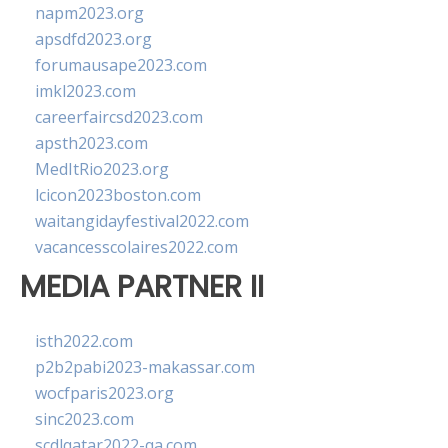
napm2023.org
apsdfd2023.org
forumausape2023.com
imkl2023.com
careerfaircsd2023.com
apsth2023.com
MedItRio2023.org
lcicon2023boston.com
waitangidayfestival2022.com
vacancesscolaires2022.com
MEDIA PARTNER II
isth2022.com
p2b2pabi2023-makassar.com
wocfparis2023.org
sinc2023.com
scdlqatar2022-qa.com