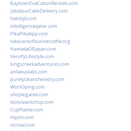
BaytownEvaCationRentals.com
JabalpurCakeDelivery.com
halobjd.com
intelligenceqatar.com
PikaPikaApp.com
takecareofbusinessdfw.org
HamadaOfJapan.com
VersifyLifestyle.com
kingscreekadventures.com
antaeuslabs.com
purelycleanchemdry.com
WishOping.com
shoplegacee.com
bonvivantshop.com
CupPlante.com
mpzin.com
stcreal.com