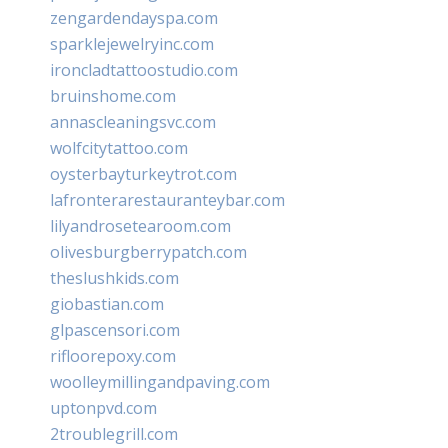
zengardendayspa.com
sparklejewelryinc.com
ironcladtattoostudio.com
bruinshome.com
annascleaningsvc.com
wolfcitytattoo.com
oysterbayturkeytrot.com
lafronterarestauranteybar.com
lilyandrosetearoom.com
olivesburgberrypatch.com
theslushkids.com
giobastian.com
glpascensori.com
rifloorepoxy.com
woolleymillingandpaving.com
uptonpvd.com
2troublegrill.com