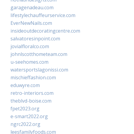
garagenadeau.com
lifestylechauffeurservice.com
EverNewNails.com
insideoutdecoratingcentre.com
salvatoresinpoint.com
jovialfloralco.com
johnlscotthometeam.com
u-seehomes.com
watersportslagonissi.com
mischieffashion.com
eduwyre.com
retro-interiors.com
theblvd-boise.com
fpet2023.org
e-smart2022.org
ngrc2022.org
leesfamilyfoods.com