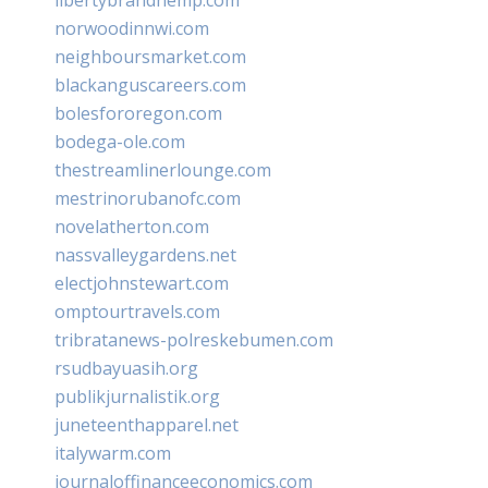
norwoodinnwi.com
neighboursmarket.com
blackanguscareers.com
bolesfororegon.com
bodega-ole.com
thestreamlinerlounge.com
mestrinorubanofc.com
novelatherton.com
nassvalleygardens.net
electjohnstewart.com
omptourtravels.com
tribratanews-polreskebumen.com
rsudbayuasih.org
publikjurnalistik.org
juneteenthapparel.net
italywarm.com
journaloffinanceeconomics.com