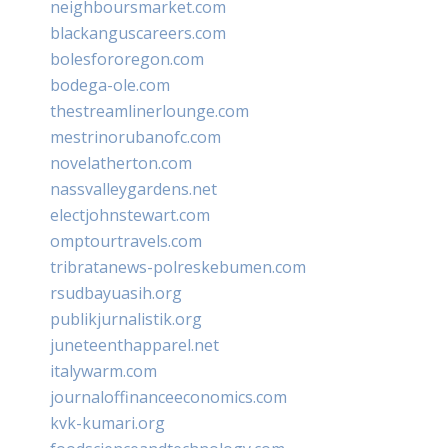
neighboursmarket.com
blackanguscareers.com
bolesfororegon.com
bodega-ole.com
thestreamlinerlounge.com
mestrinorubanofc.com
novelatherton.com
nassvalleygardens.net
electjohnstewart.com
omptourtravels.com
tribratanews-polreskebumen.com
rsudbayuasih.org
publikjurnalistik.org
juneteenthapparel.net
italywarm.com
journaloffinanceeconomics.com
kvk-kumari.org