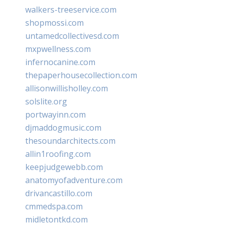
walkers-treeservice.com
shopmossi.com
untamedcollectivesd.com
mxpwellness.com
infernocanine.com
thepaperhousecollection.com
allisonwillisholley.com
solslite.org
portwayinn.com
djmaddogmusic.com
thesoundarchitects.com
allin1roofing.com
keepjudgewebb.com
anatomyofadventure.com
drivancastillo.com
cmmedspa.com
midletontkd.com