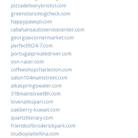
pizzadeliverybristol.com
greenstarsmogcheck.com
happypawspl.com
callahansautoservicecenter.com
georgiascornermarket.com
perfectfit24-7.com
portugalprivatedriver.com
von-racer.com
coffeeshopcharleston.com
salon104mainstreet.com
alkaspringswater.com
318mainstreet8h.com
lovenailsspari.com
oakberry-kuwait.com
quartzliterary.com
friendsofbroderickpark.com
studiopiattellina.com