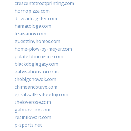
crescentstreetprinting.com
hornopizza.com
driveadragster.com
hematologa.com
lizaivanov.com
guesttinyhomes.com
home-plow-by-meyer.com
palatelatincuisine.com
blackdoglegacy.com
eatvivahouston.com
thebigshowok.com
chimeandstave.com
greatwallseafoodny.com
theloverose.com
gabriovoice.com
resinflowart.com
p-sports.net