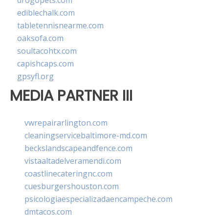
drogopets.com
ediblechalk.com
tabletennisnearme.com
oaksofa.com
soultacohtx.com
capishcaps.com
gpsyfl.org
MEDIA PARTNER III
vwrepairarlington.com
cleaningservicebaltimore-md.com
beckslandscapeandfence.com
vistaaltadelveramendi.com
coastlinecateringnc.com
cuesburgershouston.com
psicologiaespecializadaencampeche.com
dmtacos.com