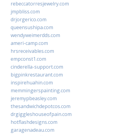
rebeccatorresjewelry.com
jmpbliss.com
drjorgerico.com
queensushipa.com
wendyweimerdds.com
ameri-camp.com
hrsreceivables.com
empconst1.com
cinderella-support.com
bigpinkrestaurant.com
inspirehuahin.com
memmingerspainting.com
jeremypbeasley.com
thesandwichdepotcos.com
drgiggleshouseofpain.com
hotflashdesigns.com
garagenadeau.com