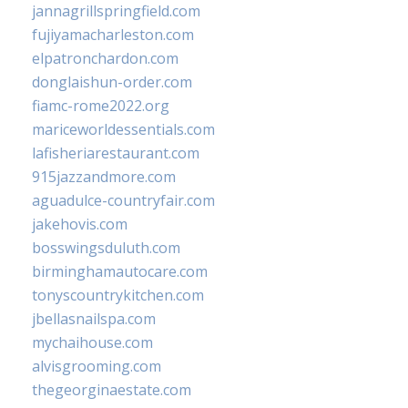
jannagrillspringfield.com
fujiyamacharleston.com
elpatronchardon.com
donglaishun-order.com
fiamc-rome2022.org
mariceworldessentials.com
lafisheriarestaurant.com
915jazzandmore.com
aguadulce-countryfair.com
jakehovis.com
bosswingsduluth.com
birminghamautocare.com
tonyscountrykitchen.com
jbellasnailspa.com
mychaihouse.com
alvisgrooming.com
thegeorginaestate.com