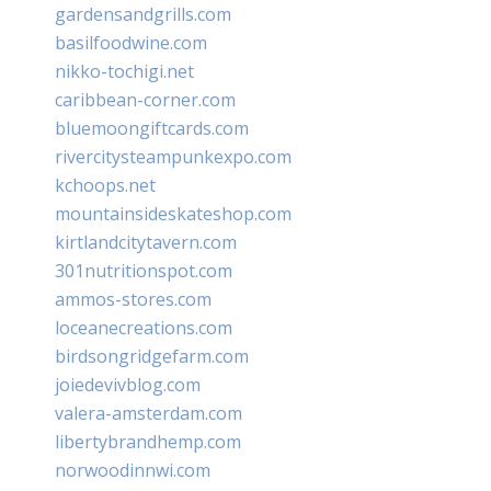
gardensandgrills.com
basilfoodwine.com
nikko-tochigi.net
caribbean-corner.com
bluemoongiftcards.com
rivercitysteampunkexpo.com
kchoops.net
mountainsideskateshop.com
kirtlandcitytavern.com
301nutritionspot.com
ammos-stores.com
loceanecreations.com
birdsongridgefarm.com
joiedevivblog.com
valera-amsterdam.com
libertybrandhemp.com
norwoodinnwi.com