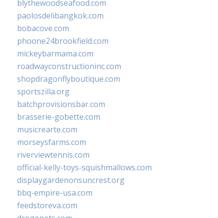
blythewoodseafood.com
paolosdelibangkok.com
bobacove.com
phoone24brookfield.com
mickeybarmama.com
roadwayconstructioninc.com
shopdragonflyboutique.com
sportszilla.org
batchprovisionsbar.com
brasserie-gobette.com
musicrearte.com
morseysfarms.com
riverviewtennis.com
official-kelly-toys-squishmallows.com
displaygardenonsuncrest.org
bbq-empire-usa.com
feedstoreva.com