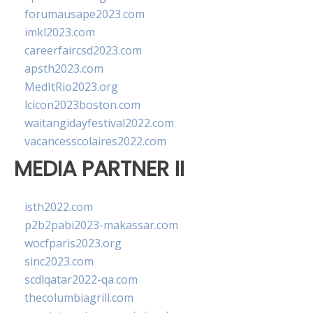
forumausape2023.com
imkl2023.com
careerfaircsd2023.com
apsth2023.com
MedItRio2023.org
lcicon2023boston.com
waitangidayfestival2022.com
vacancesscolaires2022.com
MEDIA PARTNER II
isth2022.com
p2b2pabi2023-makassar.com
wocfparis2023.org
sinc2023.com
scdlqatar2022-qa.com
thecolumbiagrill.com