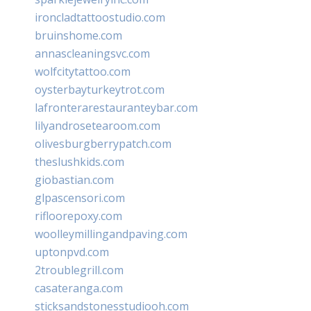
ironcladtattoostudio.com
bruinshome.com
annascleaningsvc.com
wolfcitytattoo.com
oysterbayturkeytrot.com
lafronterarestauranteybar.com
lilyandrosetearoom.com
olivesburgberrypatch.com
theslushkids.com
giobastian.com
glpascensori.com
rifloorepoxy.com
woolleymillingandpaving.com
uptonpvd.com
2troublegrill.com
casateranga.com
sticksandstonesstudiooh.com