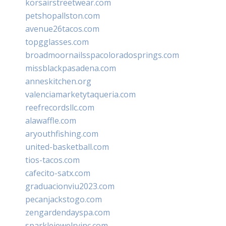
korsairstreetwear.com
petshopallston.com
avenue26tacos.com
topgglasses.com
broadmoornailsspacoloradosprings.com
missblackpasadena.com
anneskitchen.org
valenciamarketytaqueria.com
reefrecordsllc.com
alawaffle.com
aryouthfishing.com
united-basketball.com
tios-tacos.com
cafecito-satx.com
graduacionviu2023.com
pecanjackstogo.com
zengardendayspa.com
sparklejewelryinc.com