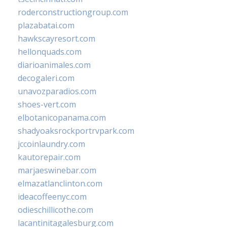
roderconstructiongroup.com
plazabatai.com
hawkscayresort.com
hellonquads.com
diarioanimales.com
decogaleri.com
unavozparadios.com
shoes-vert.com
elbotanicopanama.com
shadyoaksrockportrvpark.com
jccoinlaundry.com
kautorepair.com
marjaeswinebar.com
elmazatlanclinton.com
ideacoffeenyc.com
odieschillicothe.com
lacantinitagalesburg.com