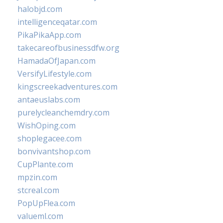
halobjd.com
intelligenceqatar.com
PikaPikaApp.com
takecareofbusinessdfw.org
HamadaOfJapan.com
VersifyLifestyle.com
kingscreekadventures.com
antaeuslabs.com
purelycleanchemdry.com
WishOping.com
shoplegacee.com
bonvivantshop.com
CupPlante.com
mpzin.com
stcreal.com
PopUpFlea.com
valueml.com