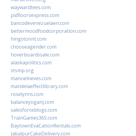
waywardtees.com
pidfloorsexpress.com
bancodevenezuelaen.com
bettermoodfoodcorporation.com
hingstonnt.com
chooseagender.com
hoverboardssale.com
alaskapolitics.com
stsmp.org
manoelneves.com
mandelaeffectlibrary.com
roselynns.com
balanceyoganj.com
salesforceblogs.com
TrainGames365.com
BaytownEvaCationRentals.com
JabalpurCakeDelivery.com