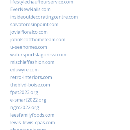
lifestylechauffeurservice.com
EverNewNails.com
insideoutdecoratingcentre.com
salvatoresinpoint.com
jovialfloralco.com
johnlscotthometeam.com
u-seehomes.com
watersportslagonissi.com
mischieffashion.com
eduwyre.com
retro-interiors.com
theblvd-boise.com
fpet2023.org
e-smart2022.org
ngrc2022.org
leesfamilyfoods.com
lewis-lewis-cpas.com