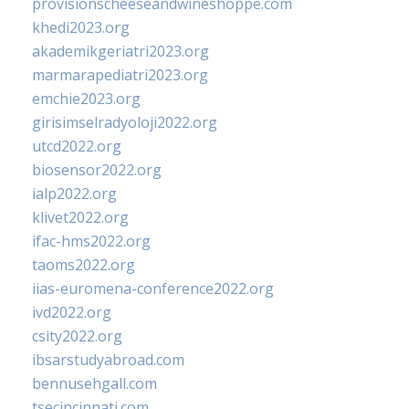
provisionscheeseandwineshoppe.com
khedi2023.org
akademikgeriatri2023.org
marmarapediatri2023.org
emchie2023.org
girisimselradyoloji2022.org
utcd2022.org
biosensor2022.org
ialp2022.org
klivet2022.org
ifac-hms2022.org
taoms2022.org
iias-euromena-conference2022.org
ivd2022.org
csity2022.org
ibsarstudyabroad.com
bennusehgall.com
tsecincinnati.com