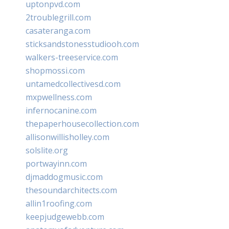
uptonpvd.com
2troublegrill.com
casateranga.com
sticksandstonesstudiooh.com
walkers-treeservice.com
shopmossi.com
untamedcollectivesd.com
mxpwellness.com
infernocanine.com
thepaperhousecollection.com
allisonwillisholley.com
solslite.org
portwayinn.com
djmaddogmusic.com
thesoundarchitects.com
allin1roofing.com
keepjudgewebb.com