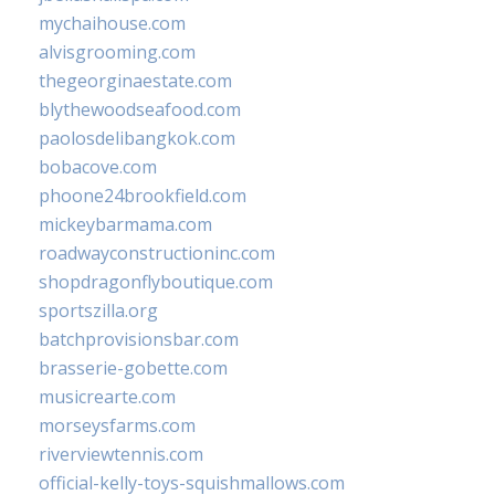
mychaihouse.com
alvisgrooming.com
thegeorginaestate.com
blythewoodseafood.com
paolosdelibangkok.com
bobacove.com
phoone24brookfield.com
mickeybarmama.com
roadwayconstructioninc.com
shopdragonflyboutique.com
sportszilla.org
batchprovisionsbar.com
brasserie-gobette.com
musicrearte.com
morseysfarms.com
riverviewtennis.com
official-kelly-toys-squishmallows.com