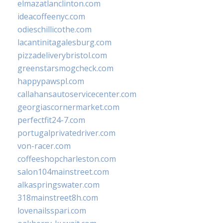
elmazatlanclinton.com
ideacoffeenyc.com
odieschillicothe.com
lacantinitagalesburg.com
pizzadeliverybristol.com
greenstarsmogcheck.com
happypawspl.com
callahansautoservicecenter.com
georgiascornermarket.com
perfectfit24-7.com
portugalprivatedriver.com
von-racer.com
coffeeshopcharleston.com
salon104mainstreet.com
alkaspringswater.com
318mainstreet8h.com
lovenailsspari.com