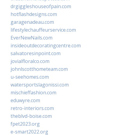
drgiggleshouseofpain.com
hotflashdesigns.com
garagenadeau.com
lifestylechauffeurservice.com
EverNewNails.com
insideoutdecoratingcentre.com
salvatoresinpoint.com
jovialfloralco.com
johnlscotthometeam.com
u-seehomes.com
watersportslagonissi.com
mischieffashion.com
eduwyre.com
retro-interiors.com
theblvd-boise.com
fpet2023.org
e-smart2022.org