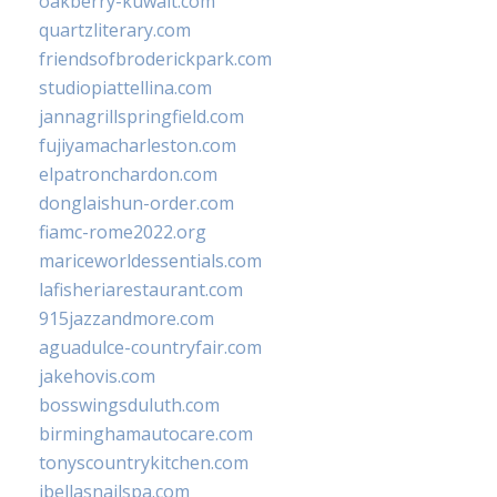
oakberry-kuwait.com
quartzliterary.com
friendsofbroderickpark.com
studiopiattellina.com
jannagrillspringfield.com
fujiyamacharleston.com
elpatronchardon.com
donglaishun-order.com
fiamc-rome2022.org
mariceworldessentials.com
lafisheriarestaurant.com
915jazzandmore.com
aguadulce-countryfair.com
jakehovis.com
bosswingsduluth.com
birminghamautocare.com
tonyscountrykitchen.com
jbellasnailspa.com