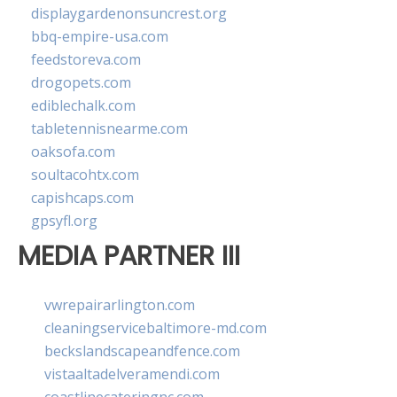
displaygardenonsuncrest.org
bbq-empire-usa.com
feedstoreva.com
drogopets.com
ediblechalk.com
tabletennisnearme.com
oaksofa.com
soultacohtx.com
capishcaps.com
gpsyfl.org
MEDIA PARTNER III
vwrepairarlington.com
cleaningservicebaltimore-md.com
beckslandscapeandfence.com
vistaaltadelveramendi.com
coastlinecateringnc.com