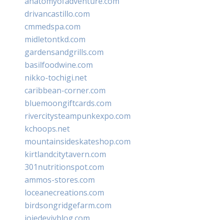
anatomyofadventure.com
drivancastillo.com
cmmedspa.com
midletontkd.com
gardensandgrills.com
basilfoodwine.com
nikko-tochigi.net
caribbean-corner.com
bluemoongiftcards.com
rivercitysteampunkexpo.com
kchoops.net
mountainsideskateshop.com
kirtlandcitytavern.com
301nutritionspot.com
ammos-stores.com
loceanecreations.com
birdsongridgefarm.com
joiedevivblog.com