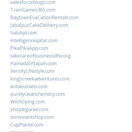
salesforceblogs.com
TrainGames365.com
BaytownEvaCationRentals.com
JabalpurCakeDelivery.com
halobjd.com
intelligenceqatar.com
PikaPikaApp.com
takecareofbusinessdfw.org
HamadaOfJapan.com
VersifyLifestyle.com
kingscreekadventures.com
antaeuslabs.com
purelycleanchemdry.com
WishOping.com
shoplegacee.com
bonvivantshop.com
CupPlante.com