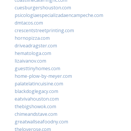
cuesburgershouston.com
psicologiaespecializadaencampeche.com
dmtacos.com
crescentstreetprinting.com
hornopizza.com
driveadragster.com
hematologa.com
lizaivanov.com
guesttinyhomes.com
home-plow-by-meyer.com
palatelatincuisine.com
blackdoglegacy.com
eatvivahouston.com
thebigshowok.com
chimeandstave.com
greatwallseafoodny.com
theloverose.com