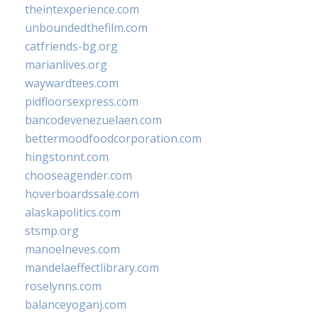
theintexperience.com
unboundedthefilm.com
catfriends-bg.org
marianlives.org
waywardtees.com
pidfloorsexpress.com
bancodevenezuelaen.com
bettermoodfoodcorporation.com
hingstonnt.com
chooseagender.com
hoverboardssale.com
alaskapolitics.com
stsmp.org
manoelneves.com
mandelaeffectlibrary.com
roselynns.com
balanceyoganj.com