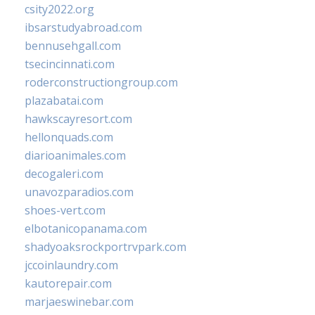
csity2022.org
ibsarstudyabroad.com
bennusehgall.com
tsecincinnati.com
roderconstructiongroup.com
plazabatai.com
hawkscayresort.com
hellonquads.com
diarioanimales.com
decogaleri.com
unavozparadios.com
shoes-vert.com
elbotanicopanama.com
shadyoaksrockportrvpark.com
jccoinlaundry.com
kautorepair.com
marjaeswinebar.com