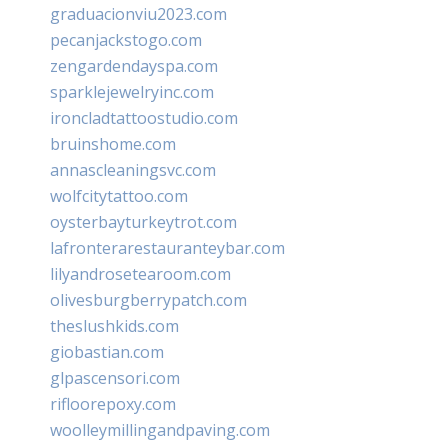
graduacionviu2023.com
pecanjackstogo.com
zengardendayspa.com
sparklejewelryinc.com
ironcladtattoostudio.com
bruinshome.com
annascleaningsvc.com
wolfcitytattoo.com
oysterbayturkeytrot.com
lafronterarestauranteybar.com
lilyandrosetearoom.com
olivesburgberrypatch.com
theslushkids.com
giobastian.com
glpascensori.com
rifloorepoxy.com
woolleymillingandpaving.com