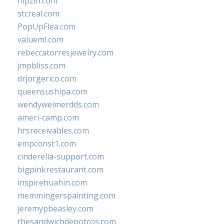
mpzin.com
stcreal.com
PopUpFlea.com
valueml.com
rebeccatorresjewelry.com
jmpbliss.com
drjorgerico.com
queensushipa.com
wendyweimerdds.com
ameri-camp.com
hrsreceivables.com
empconst1.com
cinderella-support.com
bigpinkrestaurant.com
inspirehuahin.com
memmingerspainting.com
jeremypbeasley.com
thesandwichdepotcos.com