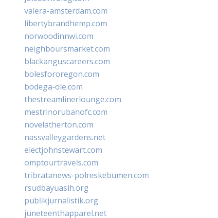
valera-amsterdam.com
libertybrandhemp.com
norwoodinnwi.com
neighboursmarket.com
blackanguscareers.com
bolesfororegon.com
bodega-ole.com
thestreamlinerlounge.com
mestrinorubanofc.com
novelatherton.com
nassvalleygardens.net
electjohnstewart.com
omptourtravels.com
tribratanews-polreskebumen.com
rsudbayuasih.org
publikjurnalistik.org
juneteenthapparel.net