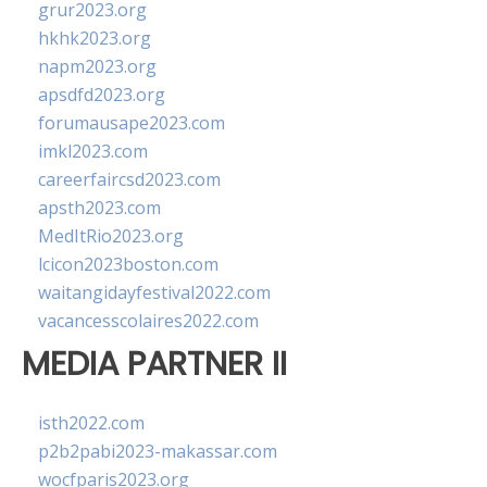
grur2023.org
hkhk2023.org
napm2023.org
apsdfd2023.org
forumausape2023.com
imkl2023.com
careerfaircsd2023.com
apsth2023.com
MedItRio2023.org
lcicon2023boston.com
waitangidayfestival2022.com
vacancesscolaires2022.com
MEDIA PARTNER II
isth2022.com
p2b2pabi2023-makassar.com
wocfparis2023.org