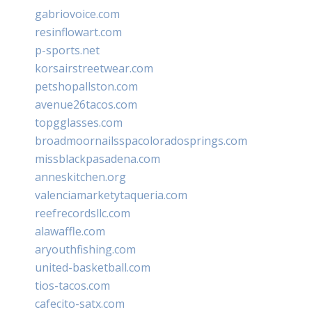
gabriovoice.com
resinflowart.com
p-sports.net
korsairstreetwear.com
petshopallston.com
avenue26tacos.com
topgglasses.com
broadmoornailsspacoloradosprings.com
missblackpasadena.com
anneskitchen.org
valenciamarketytaqueria.com
reefrecordsllc.com
alawaffle.com
aryouthfishing.com
united-basketball.com
tios-tacos.com
cafecito-satx.com