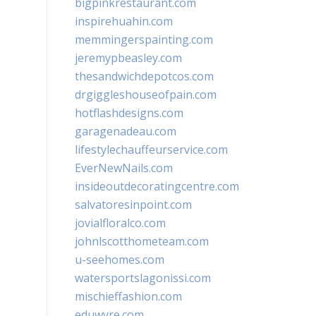
bigpinkrestaurant.com
inspirehuahin.com
memmingerspainting.com
jeremypbeasley.com
thesandwichdepotcos.com
drgiggleshouseofpain.com
hotflashdesigns.com
garagenadeau.com
lifestylechauffeurservice.com
EverNewNails.com
insideoutdecoratingcentre.com
salvatoresinpoint.com
jovialfloralco.com
johnlscotthometeam.com
u-seehomes.com
watersportslagonissi.com
mischieffashion.com
eduwyre.com