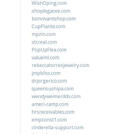
WishOping.com
shoplegacee.com
bonvivantshop.com
CupPlante.com
mpzin.com
stcreal.com
PopUpFlea.com
valueml.com
rebeccatorresjewelry.com
jmpbliss.com
drjorgerico.com
queensushipa.com
wendyweimerdds.com
ameri-camp.com
hrsreceivables.com
empconst1.com
cinderella-support.com