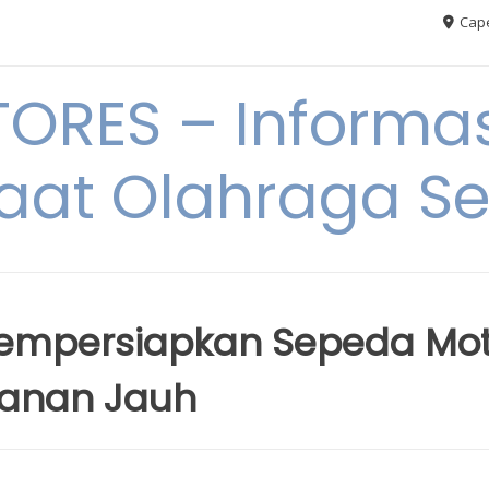
Cape
RES – Informas
aat Olahraga S
Mempersiapkan Sepeda Mo
lanan Jauh