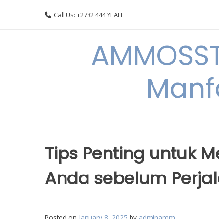
Skip
Call Us: +2782 444 YEAH
to
content
AMMOSSTO
Manf
Tips Penting untuk 
Anda sebelum Perja
Posted on
January 8, 2025
by
adminamm