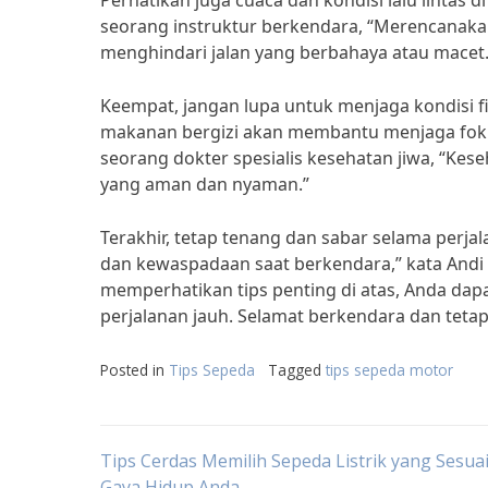
Perhatikan juga cuaca dan kondisi lalu lintas
seorang instruktur berkendara, “Merencanak
menghindari jalan yang berbahaya atau macet.
Keempat, jangan lupa untuk menjaga kondisi f
makanan bergizi akan membantu menjaga foku
seorang dokter spesialis kesehatan jiwa, “Kese
yang aman dan nyaman.”
Terakhir, tetap tenang dan sabar selama perja
dan kewaspadaan saat berkendara,” kata Andi
memperhatikan tips penting di atas, Anda d
perjalanan jauh. Selamat berkendara dan tetap
Posted in
Tips Sepeda
Tagged
tips sepeda motor
Post
Tips Cerdas Memilih Sepeda Listrik yang Sesua
Gaya Hidup Anda