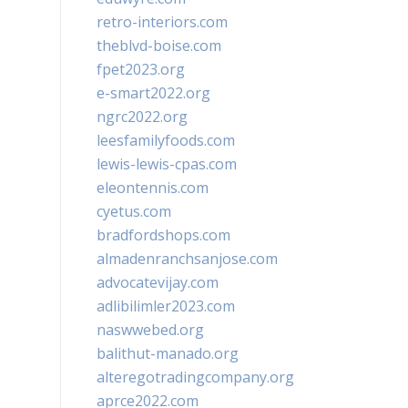
retro-interiors.com
theblvd-boise.com
fpet2023.org
e-smart2022.org
ngrc2022.org
leesfamilyfoods.com
lewis-lewis-cpas.com
eleontennis.com
cyetus.com
bradfordshops.com
almadenranchsanjose.com
advocatevijay.com
adlibilimler2023.com
naswwebed.org
balithut-manado.org
alteregotradingcompany.org
aprce2022.com