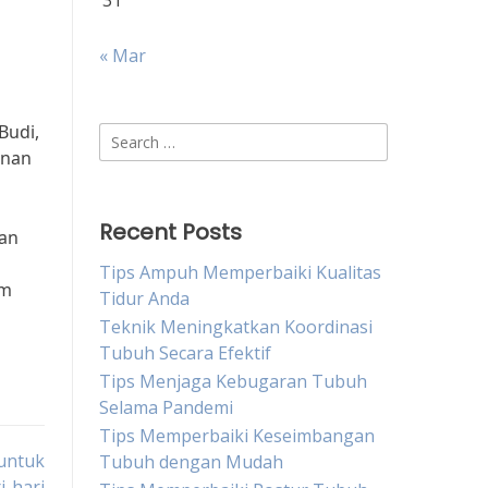
31
« Mar
Budi,
Search
anan
for:
Recent Posts
ran
Tips Ampuh Memperbaiki Kualitas
um
Tidur Anda
Teknik Meningkatkan Koordinasi
Tubuh Secara Efektif
Tips Menjaga Kebugaran Tubuh
Selama Pandemi
Tips Memperbaiki Keseimbangan
 untuk
Tubuh dengan Mudah
i-hari