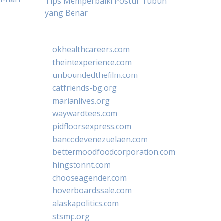
Tips Memperbaiki Postur Tubuh
yang Benar
okhealthcareers.com
theintexperience.com
unboundedthefilm.com
catfriends-bg.org
marianlives.org
waywardtees.com
pidfloorsexpress.com
bancodevenezuelaen.com
bettermoodfoodcorporation.com
hingstonnt.com
chooseagender.com
hoverboardssale.com
alaskapolitics.com
stsmp.org