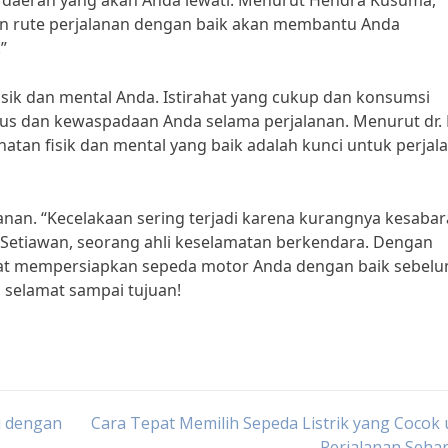
 di daerah yang akan Anda lewati. Menurut Hendra Kusuma,
an rute perjalanan dengan baik akan membantu Anda
”
isik dan mental Anda. Istirahat yang cukup dan konsumsi
s dan kewaspadaan Anda selama perjalanan. Menurut dr. 
hatan fisik dan mental yang baik adalah kunci untuk perjal
lanan. “Kecelakaan sering terjadi karena kurangnya kesaba
 Setiawan, seorang ahli keselamatan berkendara. Dengan
apat mempersiapkan sepeda motor Anda dengan baik sebel
 selamat sampai tujuan!
i dengan
Cara Tepat Memilih Sepeda Listrik yang Cocok
Perjalanan Sehar