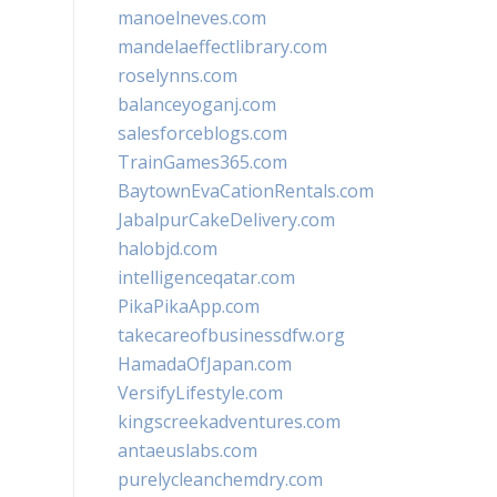
manoelneves.com
mandelaeffectlibrary.com
roselynns.com
balanceyoganj.com
salesforceblogs.com
TrainGames365.com
BaytownEvaCationRentals.com
JabalpurCakeDelivery.com
halobjd.com
intelligenceqatar.com
PikaPikaApp.com
takecareofbusinessdfw.org
HamadaOfJapan.com
VersifyLifestyle.com
kingscreekadventures.com
antaeuslabs.com
purelycleanchemdry.com