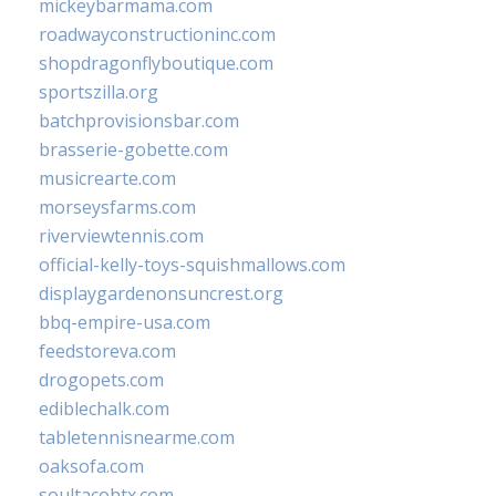
mickeybarmama.com
roadwayconstructioninc.com
shopdragonflyboutique.com
sportszilla.org
batchprovisionsbar.com
brasserie-gobette.com
musicrearte.com
morseysfarms.com
riverviewtennis.com
official-kelly-toys-squishmallows.com
displaygardenonsuncrest.org
bbq-empire-usa.com
feedstoreva.com
drogopets.com
ediblechalk.com
tabletennisnearme.com
oaksofa.com
soultacohtx.com