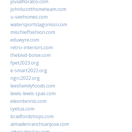
jovialfloralco.com
johnlscotthometeam.com
u-seehomes.com
watersportslagonissi.com
mischieffashion.com
eduwyre.com
retro-interiors.com
theblvd-boise.com
fpet2023.org
e-smart2022.org
ngrc2022.org
leesfamilyfoods.com
lewis-lewis-cpas.com
eleontennis.com
cyetus.com
bradfordshops.com
almadenranchsanjose.com
advocatevijay.com