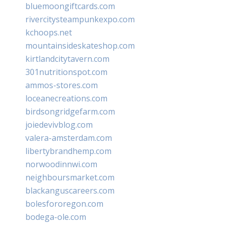
bluemoongiftcards.com
rivercitysteampunkexpo.com
kchoops.net
mountainsideskateshop.com
kirtlandcitytavern.com
301nutritionspot.com
ammos-stores.com
loceanecreations.com
birdsongridgefarm.com
joiedevivblog.com
valera-amsterdam.com
libertybrandhemp.com
norwoodinnwi.com
neighboursmarket.com
blackanguscareers.com
bolesfororegon.com
bodega-ole.com