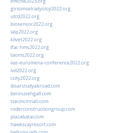
emchie2023.org
girisimselradyoloji2022.org
utcd2022.org
biosensor2022.org
ialp2022.org
klivet2022.org
ifac-hms2022.org
taoms2022.org
iias-euromena-conference2022.org
ivd2022.org
csity2022.org
ibsarstudyabroad.com
bennusehgall.com
tsecincinnati.com
roderconstructiongroup.com
plazabatai.com
hawkscayresort.com
hellonquads.com