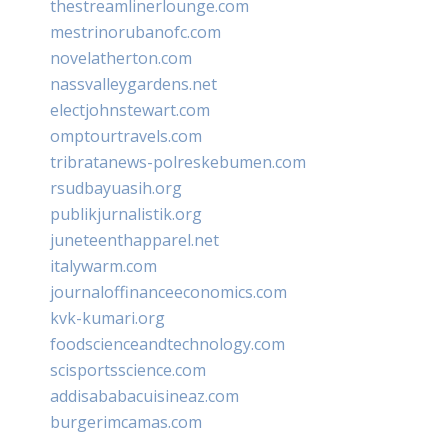
thestreamlinerlounge.com
mestrinorubanofc.com
novelatherton.com
nassvalleygardens.net
electjohnstewart.com
omptourtravels.com
tribratanews-polreskebumen.com
rsudbayuasih.org
publikjurnalistik.org
juneteenthapparel.net
italywarm.com
journaloffinanceeconomics.com
kvk-kumari.org
foodscienceandtechnology.com
scisportsscience.com
addisababacuisineaz.com
burgerimcamas.com