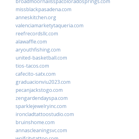
broadmoornailsspacoloradosprings.com
missblackpasadena.com
anneskitchen.org
valenciamarketytaqueria.com
reefrecordsllc.com
alawaffle.com
aryouthfishing.com
united-basketball.com
tios-tacos.com
cafecito-satx.com
graduacionviu2023.com
pecanjackstogo.com
zengardendayspa.com
sparklejewelryinc.com
ironcladtattoostudio.com
bruinshome.com
annascleaningsvc.com
wolfcitytattoo.com