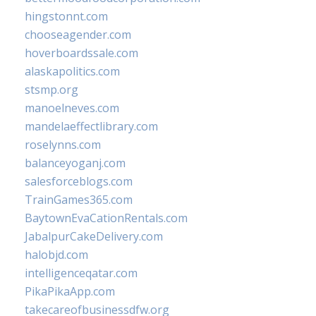
hingstonnt.com
chooseagender.com
hoverboardssale.com
alaskapolitics.com
stsmp.org
manoelneves.com
mandelaeffectlibrary.com
roselynns.com
balanceyoganj.com
salesforceblogs.com
TrainGames365.com
BaytownEvaCationRentals.com
JabalpurCakeDelivery.com
halobjd.com
intelligenceqatar.com
PikaPikaApp.com
takecareofbusinessdfw.org