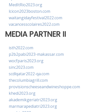
MedItRio2023.org
lcicon2023boston.com
waitangidayfestival2022.com
vacancesscolaires2022.com
MEDIA PARTNER II
isth2022.com
p2b2pabi2023-makassar.com
wocfparis2023.org
sinc2023.com
scdlqatar2022-qa.com
thecolumbiagrill.com
provisionscheeseandwineshoppe.com
khedi2023.org
akademikgeriatri2023.org
marmarapediatri2023.org