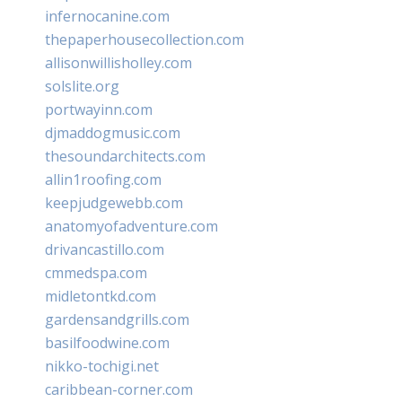
infernocanine.com
thepaperhousecollection.com
allisonwillisholley.com
solslite.org
portwayinn.com
djmaddogmusic.com
thesoundarchitects.com
allin1roofing.com
keepjudgewebb.com
anatomyofadventure.com
drivancastillo.com
cmmedspa.com
midletontkd.com
gardensandgrills.com
basilfoodwine.com
nikko-tochigi.net
caribbean-corner.com