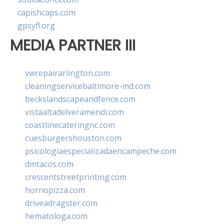
capishcaps.com
gpsyfl.org
MEDIA PARTNER III
vwrepairarlington.com
cleaningservicebaltimore-md.com
beckslandscapeandfence.com
vistaaltadelveramendi.com
coastlinecateringnc.com
cuesburgershouston.com
psicologiaespecializadaencampeche.com
dmtacos.com
crescentstreetprinting.com
hornopizza.com
driveadragster.com
hematologa.com