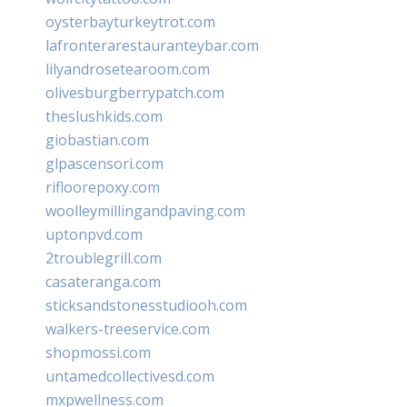
oysterbayturkeytrot.com
lafronterarestauranteybar.com
lilyandrosetearoom.com
olivesburgberrypatch.com
theslushkids.com
giobastian.com
glpascensori.com
rifloorepoxy.com
woolleymillingandpaving.com
uptonpvd.com
2troublegrill.com
casateranga.com
sticksandstonesstudiooh.com
walkers-treeservice.com
shopmossi.com
untamedcollectivesd.com
mxpwellness.com