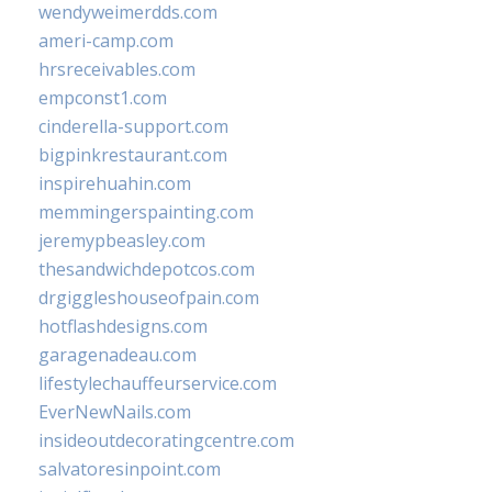
wendyweimerdds.com
ameri-camp.com
hrsreceivables.com
empconst1.com
cinderella-support.com
bigpinkrestaurant.com
inspirehuahin.com
memmingerspainting.com
jeremypbeasley.com
thesandwichdepotcos.com
drgiggleshouseofpain.com
hotflashdesigns.com
garagenadeau.com
lifestylechauffeurservice.com
EverNewNails.com
insideoutdecoratingcentre.com
salvatoresinpoint.com