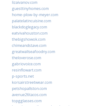
lizaivanov.com
guesttinyhomes.com
home-plow-by-meyer.com
palatelatincuisine.com
blackdoglegacy.com
eatvivahouston.com
thebigshowok.com
chimeandstave.com
greatwallseafoodny.com
theloverose.com
gabriovoice.com
resinflowart.com
p-sports.net
korsairstreetwear.com
petshopallston.com
avenue26tacos.com
topgglasses.com