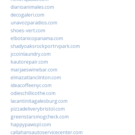
diarioanimales.com
decogaleri.com
unavozparadios.com
shoes-vert.com
elbotanicopanama.com
shadyoaksrockportrvpark.com
jccoinlaundry.com
kautorepair.com
marjaeswinebar.com
elmazatlanclinton.com
ideacoffeenyc.com
odieschillicothe.com
lacantinitagalesburg.com
pizzadeliverybristol.com
greenstarsmogcheck.com
happypawspl.com
callahansautoservicecenter.com