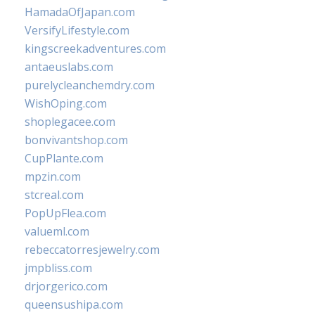
HamadaOfJapan.com
VersifyLifestyle.com
kingscreekadventures.com
antaeuslabs.com
purelycleanchemdry.com
WishOping.com
shoplegacee.com
bonvivantshop.com
CupPlante.com
mpzin.com
stcreal.com
PopUpFlea.com
valueml.com
rebeccatorresjewelry.com
jmpbliss.com
drjorgerico.com
queensushipa.com