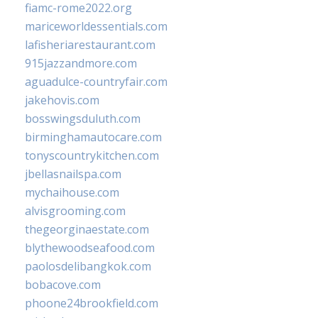
fiamc-rome2022.org
mariceworldessentials.com
lafisheriarestaurant.com
915jazzandmore.com
aguadulce-countryfair.com
jakehovis.com
bosswingsduluth.com
birminghamautocare.com
tonyscountrykitchen.com
jbellasnailspa.com
mychaihouse.com
alvisgrooming.com
thegeorginaestate.com
blythewoodseafood.com
paolosdelibangkok.com
bobacove.com
phoone24brookfield.com