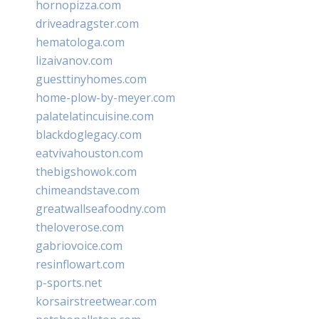
hornopizza.com
driveadragster.com
hematologa.com
lizaivanov.com
guesttinyhomes.com
home-plow-by-meyer.com
palatelatincuisine.com
blackdoglegacy.com
eatvivahouston.com
thebigshowok.com
chimeandstave.com
greatwallseafoodny.com
theloverose.com
gabriovoice.com
resinflowart.com
p-sports.net
korsairstreetwear.com