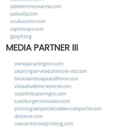
tabletennisnearme.com
oaksofa.com
soultacohtx.com
capishcaps.com
gpsyfl.org
MEDIA PARTNER III
vwrepairarlington.com
cleaningservicebaltimore-md.com
beckslandscapeandfence.com
vistaaltadelveramendi.com
coastlinecateringnc.com
cuesburgershouston.com
psicologiaespecializadaencampeche.com
dmtacos.com
crescentstreetprinting.com