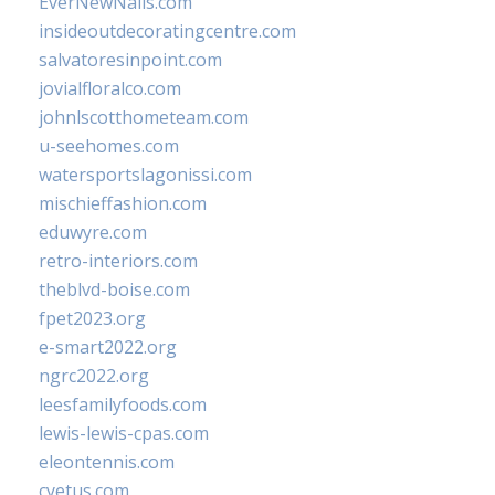
EverNewNails.com
insideoutdecoratingcentre.com
salvatoresinpoint.com
jovialfloralco.com
johnlscotthometeam.com
u-seehomes.com
watersportslagonissi.com
mischieffashion.com
eduwyre.com
retro-interiors.com
theblvd-boise.com
fpet2023.org
e-smart2022.org
ngrc2022.org
leesfamilyfoods.com
lewis-lewis-cpas.com
eleontennis.com
cyetus.com