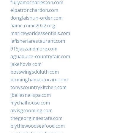
fujiyamacharleston.com
elpatronchardon.com
donglaishun-order.com
fiamc-rome2022.org
mariceworldessentials.com
lafisheriarestaurant.com
915jazzandmore.com
aguadulce-countryfair.com
jakehovis.com
bosswingsduluth.com
birminghamautocare.com
tonyscountrykitchen.com
jbellasnailspa.com
mychaihouse.com
alvisgrooming.com
thegeorginaestate.com
blythewoodseafood.com