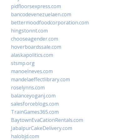
pidfloorsexpress.com
bancodevenezuelaen.com
bettermoodfoodcorporation.com
hingstonnt.com
chooseagender.com
hoverboardssale.com
alaskapolitics.com
stsmp.org
manoelneves.com
mandelaeffectlibrary.com
roselynns.com
balanceyoganj.com
salesforceblogs.com
TrainGames365.com
BaytownEvaCationRentals.com
JabalpurCakeDelivery.com
halobjd.com