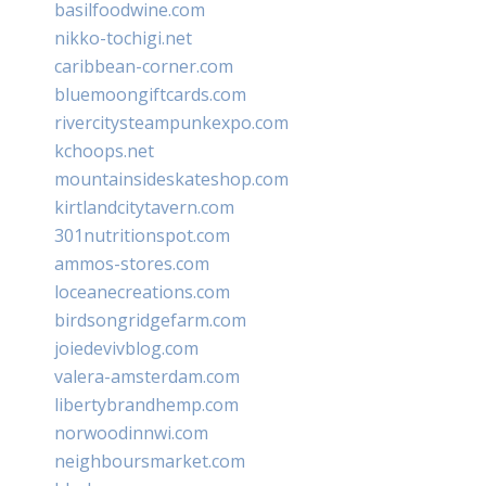
basilfoodwine.com
nikko-tochigi.net
caribbean-corner.com
bluemoongiftcards.com
rivercitysteampunkexpo.com
kchoops.net
mountainsideskateshop.com
kirtlandcitytavern.com
301nutritionspot.com
ammos-stores.com
loceanecreations.com
birdsongridgefarm.com
joiedevivblog.com
valera-amsterdam.com
libertybrandhemp.com
norwoodinnwi.com
neighboursmarket.com