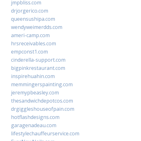
jmpbliss.com
drjorgerico.com
queensushipa.com
wendyweimerdds.com
ameri-camp.com
hrsreceivables.com
empconst1.com
cinderella-support.com
bigpinkrestaurant.com
inspirehuahin.com
memmingerspainting.com
jeremypbeasley.com
thesandwichdepotcos.com
drgiggleshouseofpain.com
hotflashdesigns.com
garagenadeau.com
lifestylechauffeurservice.com