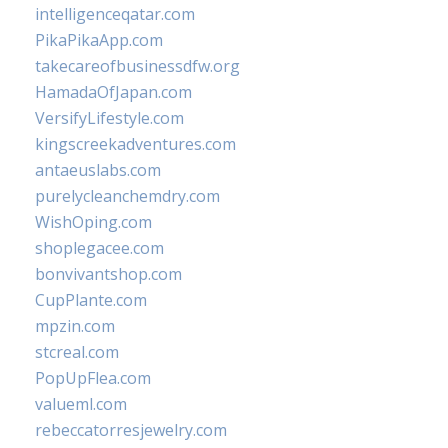
intelligenceqatar.com
PikaPikaApp.com
takecareofbusinessdfw.org
HamadaOfJapan.com
VersifyLifestyle.com
kingscreekadventures.com
antaeuslabs.com
purelycleanchemdry.com
WishOping.com
shoplegacee.com
bonvivantshop.com
CupPlante.com
mpzin.com
stcreal.com
PopUpFlea.com
valueml.com
rebeccatorresjewelry.com