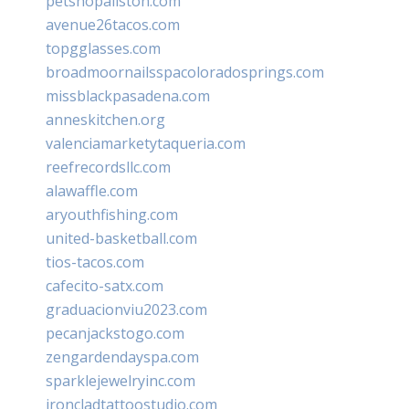
petshopallston.com
avenue26tacos.com
topgglasses.com
broadmoornailsspacoloradosprings.com
missblackpasadena.com
anneskitchen.org
valenciamarketytaqueria.com
reefrecordsllc.com
alawaffle.com
aryouthfishing.com
united-basketball.com
tios-tacos.com
cafecito-satx.com
graduacionviu2023.com
pecanjackstogo.com
zengardendayspa.com
sparklejewelryinc.com
ironcladtattoostudio.com