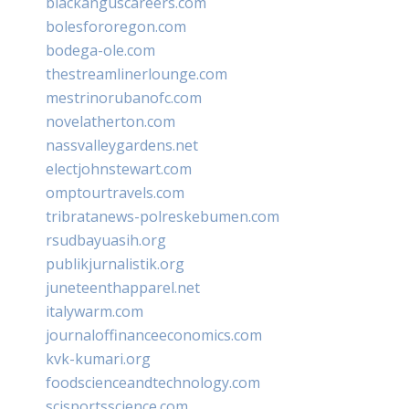
blackanguscareers.com
bolesfororegon.com
bodega-ole.com
thestreamlinerlounge.com
mestrinorubanofc.com
novelatherton.com
nassvalleygardens.net
electjohnstewart.com
omptourtravels.com
tribratanews-polreskebumen.com
rsudbayuasih.org
publikjurnalistik.org
juneteenthapparel.net
italywarm.com
journaloffinanceeconomics.com
kvk-kumari.org
foodscienceandtechnology.com
scisportsscience.com