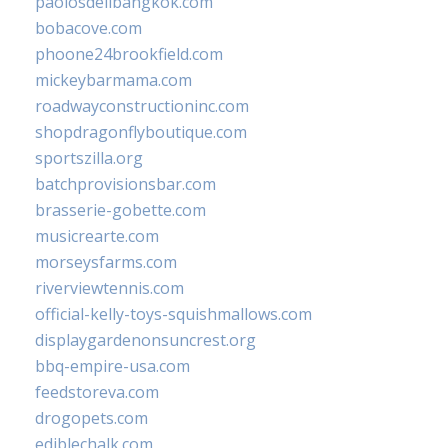
paolosdelibangkok.com
bobacove.com
phoone24brookfield.com
mickeybarmama.com
roadwayconstructioninc.com
shopdragonflyboutique.com
sportszilla.org
batchprovisionsbar.com
brasserie-gobette.com
musicrearte.com
morseysfarms.com
riverviewtennis.com
official-kelly-toys-squishmallows.com
displaygardenonsuncrest.org
bbq-empire-usa.com
feedstoreva.com
drogopets.com
ediblechalk.com