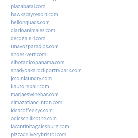
plazabatai.com
hawkscayresort.com
hellonquads.com
diarioanimales.com
decogaleri.com
unavozparadios.com
shoes-vert.com
elbotanicopanama.com
shadyoaksrockportrvpark.com
jccoinlaundry.com
kautorepair.com
marjaeswinebar.com
elmazatlanclinton.com
ideacoffeenyc.com
odieschillicothe.com
lacantinitagalesburg.com
pizzadeliverybristol.com