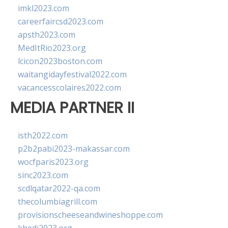
imkl2023.com
careerfaircsd2023.com
apsth2023.com
MedItRio2023.org
lcicon2023boston.com
waitangidayfestival2022.com
vacancesscolaires2022.com
MEDIA PARTNER II
isth2022.com
p2b2pabi2023-makassar.com
wocfparis2023.org
sinc2023.com
scdlqatar2022-qa.com
thecolumbiagrill.com
provisionscheeseandwineshoppe.com