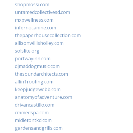
shopmossi.com
untamedcollectivesd.com
mxpwellness.com
infernocanine.com
thepaperhousecollection.com
allisonwillisholley.com
solslite.org
portwayinn.com
djmaddogmusic.com
thesoundarchitects.com
allin1roofing.com
keepjudgewebb.com
anatomyofadventure.com
drivancastillo.com
cmmedspa.com
midletontkd.com
gardensandgrills.com