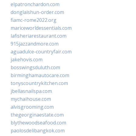
elpatronchardon.com
donglaishun-order.com
fiamc-rome2022.org
mariceworldessentials.com
lafisheriarestaurant.com
915jazzandmore.com
aguadulce-countryfair.com
jakehovis.com
bosswingsduluth.com
birminghamautocare.com
tonyscountrykitchen.com
jbellasnailspa.com
mychaihouse.com
alvisgrooming.com
thegeorginaestate.com
blythewoodseafood.com
paolosdelibangkok.com