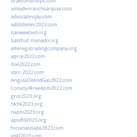
bradfordshops.com
almadenranchsanjose.com
advocatevijay.com
adlibilimler2023.com
naswwebed.org
balithut-manado.org
alteregotradingcompany.org
aprce2022.com
ibie2022.com
sbcc-2022.com
AngolaOilAndGas2022.com
Convoy4Freedom2022.com
grur2023.org
hkhk2023.org
napm2023.org
apsdfd2023.org
forumausape2023.com
imkl2023.com