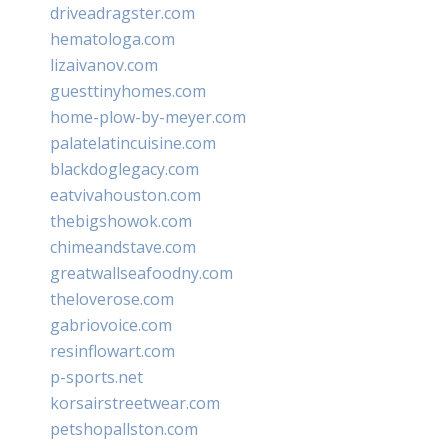
driveadragster.com
hematologa.com
lizaivanov.com
guesttinyhomes.com
home-plow-by-meyer.com
palatelatincuisine.com
blackdoglegacy.com
eatvivahouston.com
thebigshowok.com
chimeandstave.com
greatwallseafoodny.com
theloverose.com
gabriovoice.com
resinflowart.com
p-sports.net
korsairstreetwear.com
petshopallston.com