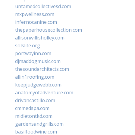
untamedcollectivesd.com
mxpwellness.com
infernocanine.com
thepaperhousecollection.com
allisonwillisholley.com
solslite.org
portwayinn.com
djmaddogmusic.com
thesoundarchitects.com
allin1roofing.com
keepjudgewebb.com
anatomyofadventure.com
drivancastillo.com
cmmedspa.com
midletontkd.com
gardensandgrills.com
basilfoodwine.com