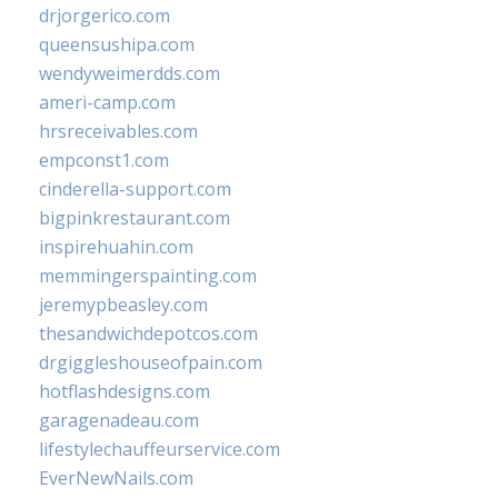
drjorgerico.com
queensushipa.com
wendyweimerdds.com
ameri-camp.com
hrsreceivables.com
empconst1.com
cinderella-support.com
bigpinkrestaurant.com
inspirehuahin.com
memmingerspainting.com
jeremypbeasley.com
thesandwichdepotcos.com
drgiggleshouseofpain.com
hotflashdesigns.com
garagenadeau.com
lifestylechauffeurservice.com
EverNewNails.com