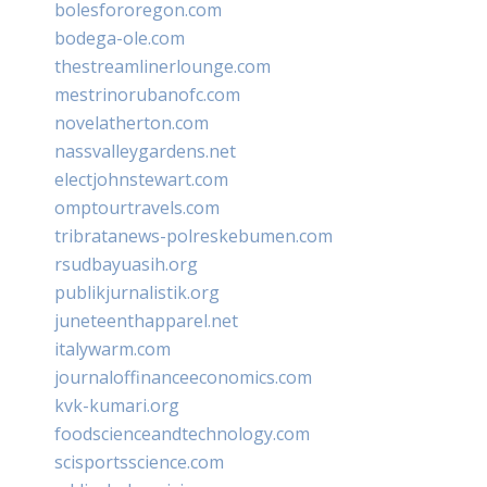
bolesfororegon.com
bodega-ole.com
thestreamlinerlounge.com
mestrinorubanofc.com
novelatherton.com
nassvalleygardens.net
electjohnstewart.com
omptourtravels.com
tribratanews-polreskebumen.com
rsudbayuasih.org
publikjurnalistik.org
juneteenthapparel.net
italywarm.com
journaloffinanceeconomics.com
kvk-kumari.org
foodscienceandtechnology.com
scisportsscience.com