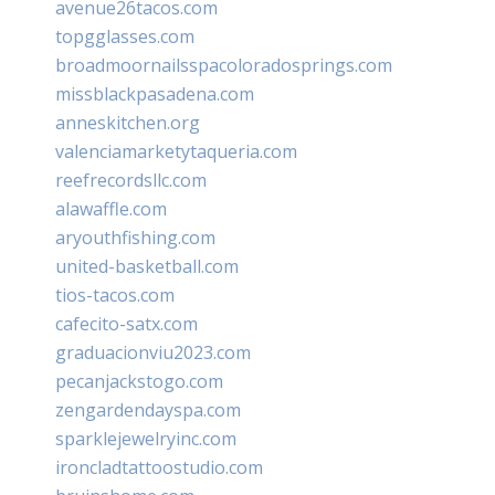
avenue26tacos.com
topgglasses.com
broadmoornailsspacoloradosprings.com
missblackpasadena.com
anneskitchen.org
valenciamarketytaqueria.com
reefrecordsllc.com
alawaffle.com
aryouthfishing.com
united-basketball.com
tios-tacos.com
cafecito-satx.com
graduacionviu2023.com
pecanjackstogo.com
zengardendayspa.com
sparklejewelryinc.com
ironcladtattoostudio.com