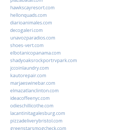
plazabatai.com
hawkscayresort.com
hellonquads.com
diarioanimales.com
decogaleri.com
unavozparadios.com
shoes-vert.com
elbotanicopanama.com
shadyoaksrockportrvpark.com
jccoinlaundry.com
kautorepair.com
marjaeswinebar.com
elmazatlanclinton.com
ideacoffeenyc.com
odieschillicothe.com
lacantinitagalesburg.com
pizzadeliverybristol.com
greenstarsmogcheck.com