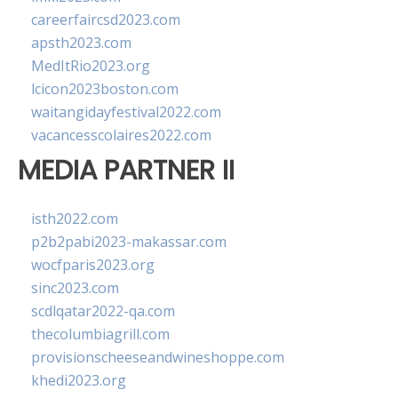
careerfaircsd2023.com
apsth2023.com
MedItRio2023.org
lcicon2023boston.com
waitangidayfestival2022.com
vacancesscolaires2022.com
MEDIA PARTNER II
isth2022.com
p2b2pabi2023-makassar.com
wocfparis2023.org
sinc2023.com
scdlqatar2022-qa.com
thecolumbiagrill.com
provisionscheeseandwineshoppe.com
khedi2023.org