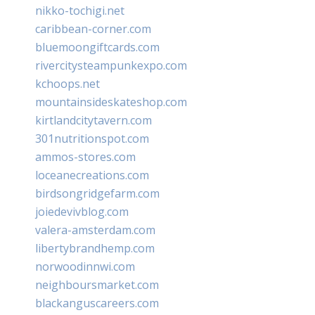
nikko-tochigi.net
caribbean-corner.com
bluemoongiftcards.com
rivercitysteampunkexpo.com
kchoops.net
mountainsideskateshop.com
kirtlandcitytavern.com
301nutritionspot.com
ammos-stores.com
loceanecreations.com
birdsongridgefarm.com
joiedevivblog.com
valera-amsterdam.com
libertybrandhemp.com
norwoodinnwi.com
neighboursmarket.com
blackanguscareers.com