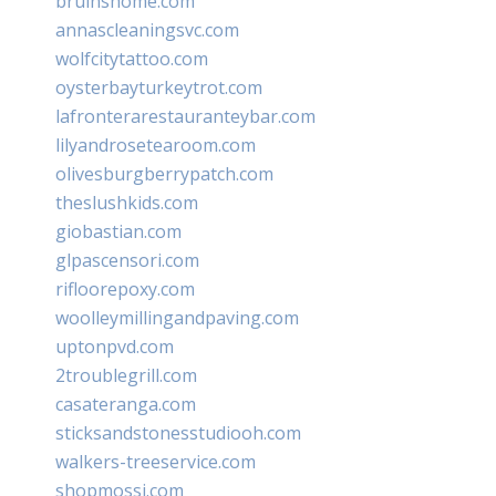
bruinshome.com
annascleaningsvc.com
wolfcitytattoo.com
oysterbayturkeytrot.com
lafronterarestauranteybar.com
lilyandrosetearoom.com
olivesburgberrypatch.com
theslushkids.com
giobastian.com
glpascensori.com
rifloorepoxy.com
woolleymillingandpaving.com
uptonpvd.com
2troublegrill.com
casateranga.com
sticksandstonesstudiooh.com
walkers-treeservice.com
shopmossi.com