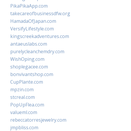
PikaPikaApp.com
takecareofbusinessdfw.org
HamadaOfJapan.com
VersifyLifestyle.com
kingscreekadventures.com
antaeuslabs.com
purelycleanchemdry.com
WishOping.com
shoplegacee.com
bonvivantshop.com
CupPlante.com
mpzin.com
stcreal.com
PopUpFlea.com
valueml.com
rebeccatorresjewelry.com
jmpbliss.com