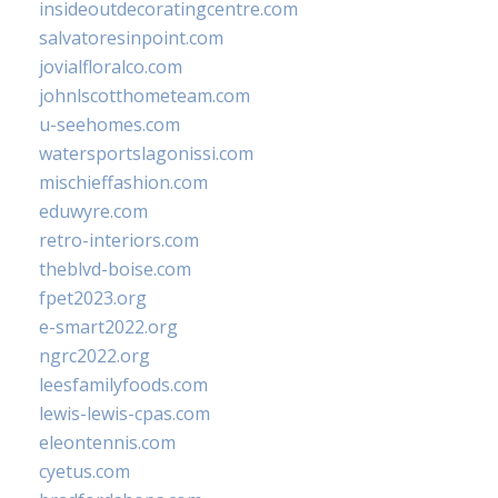
insideoutdecoratingcentre.com
salvatoresinpoint.com
jovialfloralco.com
johnlscotthometeam.com
u-seehomes.com
watersportslagonissi.com
mischieffashion.com
eduwyre.com
retro-interiors.com
theblvd-boise.com
fpet2023.org
e-smart2022.org
ngrc2022.org
leesfamilyfoods.com
lewis-lewis-cpas.com
eleontennis.com
cyetus.com