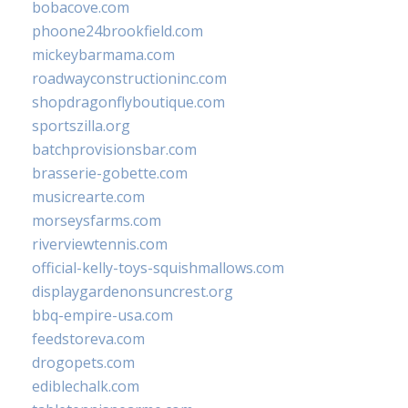
bobacove.com
phoone24brookfield.com
mickeybarmama.com
roadwayconstructioninc.com
shopdragonflyboutique.com
sportszilla.org
batchprovisionsbar.com
brasserie-gobette.com
musicrearte.com
morseysfarms.com
riverviewtennis.com
official-kelly-toys-squishmallows.com
displaygardenonsuncrest.org
bbq-empire-usa.com
feedstoreva.com
drogopets.com
ediblechalk.com