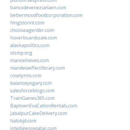
pidfloorsexpress.com
bancodevenezuelaen.com
bettermoodfoodcorporation.com
hingstonnt.com
chooseagender.com
hoverboardssale.com
alaskapolitics.com
stsmp.org
manoelneves.com
mandelaeffectlibrary.com
roselynns.com
balanceyoganj.com
salesforceblogs.com
TrainGames365.com
BaytownEvaCationRentals.com
JabalpurCakeDelivery.com
halobjd.com
intelligenceqatar.com