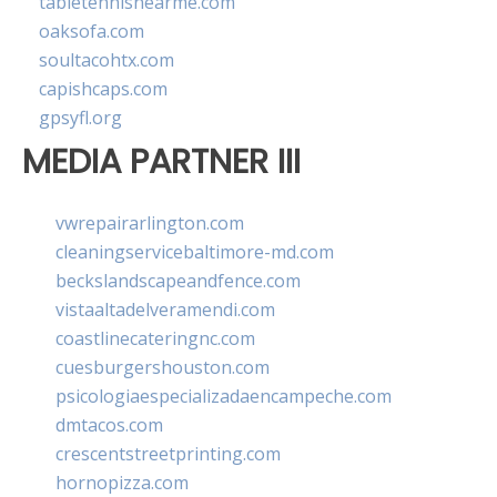
tabletennisnearme.com
oaksofa.com
soultacohtx.com
capishcaps.com
gpsyfl.org
MEDIA PARTNER III
vwrepairarlington.com
cleaningservicebaltimore-md.com
beckslandscapeandfence.com
vistaaltadelveramendi.com
coastlinecateringnc.com
cuesburgershouston.com
psicologiaespecializadaencampeche.com
dmtacos.com
crescentstreetprinting.com
hornopizza.com