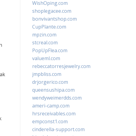
WishOping.com
shoplegacee.com
bonvivantshop.com
CupPlante.com
mpzin.com
stcreal.com
n
PopUpFlea.com
valueml.com
rebeccatorresjewelry.com
jmpbliss.com
dak
drjorgerico.com
queensushipa.com
wendyweimerdds.com
ameri-camp.com
hrsreceivables.com
k
empconst1.com
cinderella-support.com