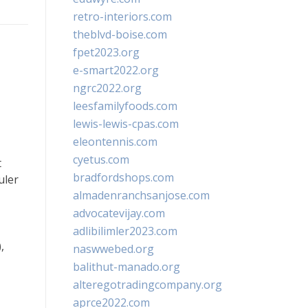
retro-interiors.com
theblvd-boise.com
fpet2023.org
e-smart2022.org
ngrc2022.org
leesfamilyfoods.com
lewis-lewis-cpas.com
eleontennis.com
cyetus.com
t
bradfordshops.com
uler
almadenranchsanjose.com
advocatevijay.com
adlibilimler2023.com
,
naswwebed.org
balithut-manado.org
alteregotradingcompany.org
aprce2022.com