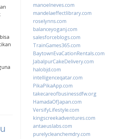
manoelneves.com
ran
mandelaeffectlibrary.com
k
roselynns.com
balanceyoganj.com
bisa
salesforceblogs.com
tikan
TrainGames365.com
BaytownEvaCationRentals.com
JabalpurCakeDelivery.com
guna
halobjd.com
intelligenceqatar.com
PikaPikaApp.com
takecareofbusinessdfw.org
HamadaOfJapan.com
VersifyLifestyle.com
kingscreekadventures.com
antaeuslabs.com
lu
purelycleanchemdry.com