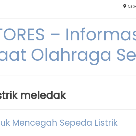
Cape
RES – Informas
aat Olahraga S
strik meledak
tuk Mencegah Sepeda Listrik