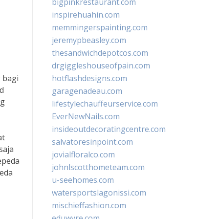
bigpinkrestaurant.com
inspirehuahin.com
memmingerspainting.com
jeremypbeasley.com
thesandwichdepotcos.com
drgiggleshouseofpain.com
 bagi
hotflashdesigns.com
ad
garagenadeau.com
ng
lifestylechauffeurservice.com
EverNewNails.com
insideoutdecoratingcentre.com
at
salvatoresinpoint.com
saja
jovialfloralco.com
epeda
johnlscotthometeam.com
peda
u-seehomes.com
watersportslagonissi.com
mischieffashion.com
eduwyre.com