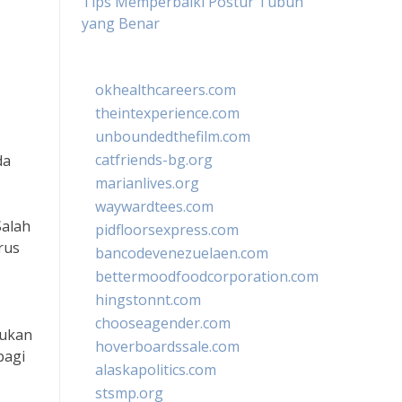
Tips Memperbaiki Postur Tubuh
yang Benar
okhealthcareers.com
theintexperience.com
unboundedthefilm.com
catfriends-bg.org
da
marianlives.org
waywardtees.com
Salah
pidfloorsexpress.com
rus
bancodevenezuelaen.com
bettermoodfoodcorporation.com
hingstonnt.com
chooseagender.com
kukan
hoverboardssale.com
bagi
alaskapolitics.com
stsmp.org