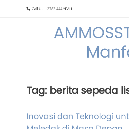
Skip
Call Us: +2782 444 YEAH
to
content
AMMOSSTO
Manf
Tag:
berita sepeda li
Inovasi dan Teknologi un
Meledak di Masa Depan