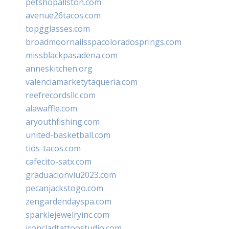
petshopallston.com
avenue26tacos.com
topgglasses.com
broadmoornailsspacoloradosprings.com
missblackpasadena.com
anneskitchen.org
valenciamarketytaqueria.com
reefrecordsllc.com
alawaffle.com
aryouthfishing.com
united-basketball.com
tios-tacos.com
cafecito-satx.com
graduacionviu2023.com
pecanjackstogo.com
zengardendayspa.com
sparklejewelryinc.com
ironcladtattoostudio.com