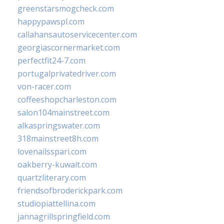
greenstarsmogcheck.com
happypawspl.com
callahansautoservicecenter.com
georgiascornermarket.com
perfectfit24-7.com
portugalprivatedriver.com
von-racer.com
coffeeshopcharleston.com
salon104mainstreet.com
alkaspringswater.com
318mainstreet8h.com
lovenailsspari.com
oakberry-kuwait.com
quartzliterary.com
friendsofbroderickpark.com
studiopiattellina.com
jannagrillspringfield.com