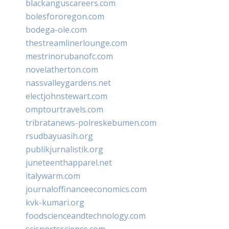
blackanguscareers.com
bolesfororegon.com
bodega-ole.com
thestreamlinerlounge.com
mestrinorubanofc.com
novelatherton.com
nassvalleygardens.net
electjohnstewart.com
omptourtravels.com
tribratanews-polreskebumen.com
rsudbayuasih.org
publikjurnalistik.org
juneteenthapparel.net
italywarm.com
journaloffinanceeconomics.com
kvk-kumari.org
foodscienceandtechnology.com
scisportsscience.com