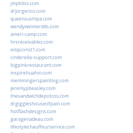
jmpbliss.com
drjorgerico.com
queensushipa.com
wendyweimerdds.com
ameri-camp.com
hrsreceivables.com
empconst1.com
cinderella-support.com
bigpinkrestaurant.com
inspirehuahin.com
memmingerspainting.com
jeremypbeasley.com
thesandwichdepotcos.com
drgiggleshouseofpain.com
hotflashdesigns.com
garagenadeau.com
lifestylechauffeurservice.com