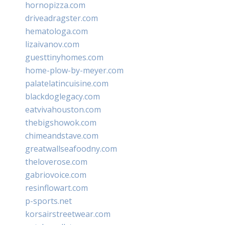
hornopizza.com
driveadragster.com
hematologa.com
lizaivanov.com
guesttinyhomes.com
home-plow-by-meyer.com
palatelatincuisine.com
blackdoglegacy.com
eatvivahouston.com
thebigshowok.com
chimeandstave.com
greatwallseafoodny.com
theloverose.com
gabriovoice.com
resinflowart.com
p-sports.net
korsairstreetwear.com