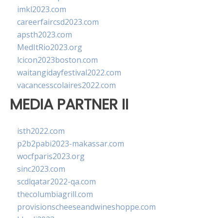
imkl2023.com
careerfaircsd2023.com
apsth2023.com
MedItRio2023.org
lcicon2023boston.com
waitangidayfestival2022.com
vacancesscolaires2022.com
MEDIA PARTNER II
isth2022.com
p2b2pabi2023-makassar.com
wocfparis2023.org
sinc2023.com
scdlqatar2022-qa.com
thecolumbiagrill.com
provisionscheeseandwineshoppe.com