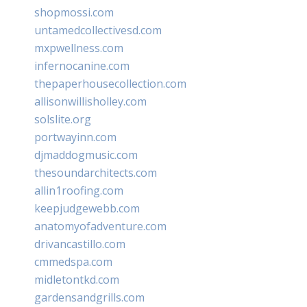
shopmossi.com
untamedcollectivesd.com
mxpwellness.com
infernocanine.com
thepaperhousecollection.com
allisonwillisholley.com
solslite.org
portwayinn.com
djmaddogmusic.com
thesoundarchitects.com
allin1roofing.com
keepjudgewebb.com
anatomyofadventure.com
drivancastillo.com
cmmedspa.com
midletontkd.com
gardensandgrills.com