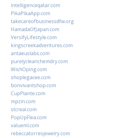
intelligenceqatar.com
PikaPikaApp.com
takecareofbusinessdfw.org
HamadaOfJapan.com
VersifyLifestyle.com
kingscreekadventures.com
antaeuslabs.com
purelycleanchemdry.com
WishOping.com
shoplegacee.com
bonvivantshop.com
CupPlante.com
mpzin.com
stcreal.com
PopUpFlea.com
valueml.com
rebeccatorresjewelry.com