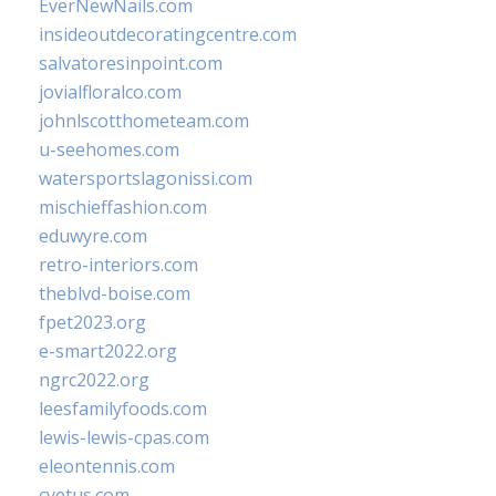
EverNewNails.com
insideoutdecoratingcentre.com
salvatoresinpoint.com
jovialfloralco.com
johnlscotthometeam.com
u-seehomes.com
watersportslagonissi.com
mischieffashion.com
eduwyre.com
retro-interiors.com
theblvd-boise.com
fpet2023.org
e-smart2022.org
ngrc2022.org
leesfamilyfoods.com
lewis-lewis-cpas.com
eleontennis.com
cyetus.com