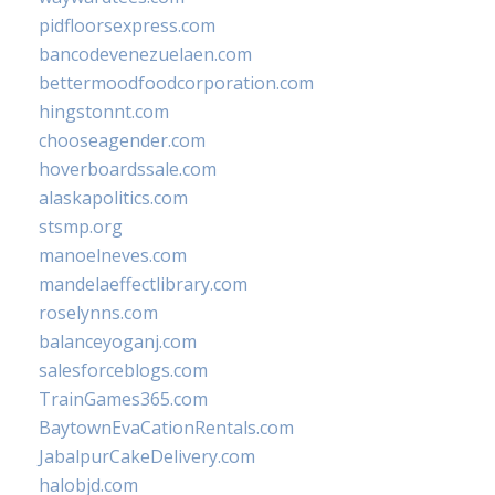
pidfloorsexpress.com
bancodevenezuelaen.com
bettermoodfoodcorporation.com
hingstonnt.com
chooseagender.com
hoverboardssale.com
alaskapolitics.com
stsmp.org
manoelneves.com
mandelaeffectlibrary.com
roselynns.com
balanceyoganj.com
salesforceblogs.com
TrainGames365.com
BaytownEvaCationRentals.com
JabalpurCakeDelivery.com
halobjd.com