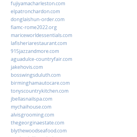
fujiyamacharleston.com
elpatronchardon.com
donglaishun-order.com
fiamc-rome2022.org
mariceworldessentials.com
lafisheriarestaurant.com
915jazzandmore.com
aguadulce-countryfair.com
jakehovis.com
bosswingsduluth.com
birminghamautocare.com
tonyscountrykitchen.com
jbellasnailspa.com
mychaihouse.com
alvisgrooming.com
thegeorginaestate.com
blythewoodseafood.com