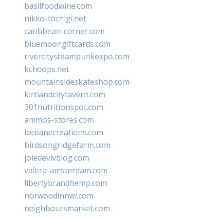
basilfoodwine.com
nikko-tochigi.net
caribbean-corner.com
bluemoongiftcards.com
rivercitysteampunkexpo.com
kchoops.net
mountainsideskateshop.com
kirtlandcitytavern.com
301nutritionspot.com
ammos-stores.com
loceanecreations.com
birdsongridgefarm.com
joiedevivblog.com
valera-amsterdam.com
libertybrandhemp.com
norwoodinnwi.com
neighboursmarket.com