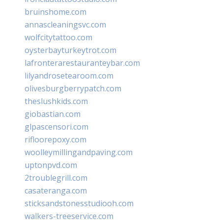
bruinshome.com
annascleaningsvc.com
wolfcitytattoo.com
oysterbayturkeytrot.com
lafronterarestauranteybar.com
lilyandrosetearoom.com
olivesburgberrypatch.com
theslushkids.com
giobastian.com
glpascensori.com
rifloorepoxy.com
woolleymillingandpaving.com
uptonpvd.com
2troublegrill.com
casateranga.com
sticksandstonesstudiooh.com
walkers-treeservice.com