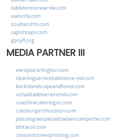
tabletennisnearme.com
oaksofa.com
soultacohtx.com
capishcaps.com
gpsyfl.org
MEDIA PARTNER III
vwrepairarlington.com
cleaningservicebaltimore-md.com
beckslandscapeandfence.com
vistaaltadelveramendi.com
coastlinecateringnc.com
cuesburgershouston.com
psicologiaespecializadaencampeche.com
dmtacos.com
crescentstreetprinting.com