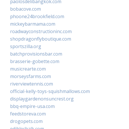
paolosdelibangkok.com
bobacove.com
phoone24brookfield.com
mickeybarmama.com
roadwayconstructioninc.com
shopdragonflyboutique.com
sportszilla.org
batchprovisionsbar.com
brasserie-gobette.com
musicrearte.com
morseysfarms.com
riverviewtennis.com
official-kelly-toys-squishmallows.com
displaygardenonsuncrest.org
bbq-empire-usa.com
feedstoreva.com
drogopets.com
ediblechalk.com