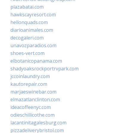
plazabatai.com
hawkscayresort.com
hellonquads.com
diarioanimales.com
decogaleri.com
unavozparadios.com
shoes-vert.com
elbotanicopanama.com
shadyoaksrockportrvpark.com
jccoinlaundry.com
kautorepair.com
marjaeswinebar.com
elmazatlanclinton.com
ideacoffeenyc.com
odieschillicothe.com
lacantinitagalesburg.com
pizzadeliverybristol.com