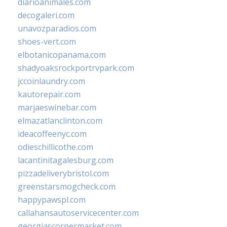
diarioanimales.com
decogaleri.com
unavozparadios.com
shoes-vert.com
elbotanicopanama.com
shadyoaksrockportrvpark.com
jccoinlaundry.com
kautorepair.com
marjaeswinebar.com
elmazatlanclinton.com
ideacoffeenyc.com
odieschillicothe.com
lacantinitagalesburg.com
pizzadeliverybristol.com
greenstarsmogcheck.com
happypawspl.com
callahansautoservicecenter.com
georgiascornermarket.com