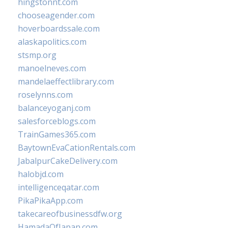
hingstonnt.com
chooseagender.com
hoverboardssale.com
alaskapolitics.com
stsmp.org
manoelneves.com
mandelaeffectlibrary.com
roselynns.com
balanceyoganj.com
salesforceblogs.com
TrainGames365.com
BaytownEvaCationRentals.com
JabalpurCakeDelivery.com
halobjd.com
intelligenceqatar.com
PikaPikaApp.com
takecareofbusinessdfw.org
HamadaOfJapan.com