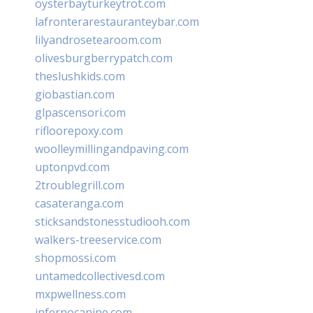
oysterbayturkeytrot.com
lafronterarestauranteybar.com
lilyandrosetearoom.com
olivesburgberrypatch.com
theslushkids.com
giobastian.com
glpascensori.com
rifloorepoxy.com
woolleymillingandpaving.com
uptonpvd.com
2troublegrill.com
casateranga.com
sticksandstonesstudiooh.com
walkers-treeservice.com
shopmossi.com
untamedcollectivesd.com
mxpwellness.com
infernocanine.com