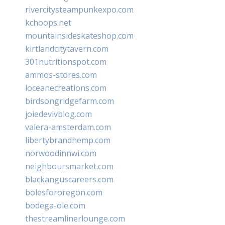
rivercitysteampunkexpo.com
kchoops.net
mountainsideskateshop.com
kirtlandcitytavern.com
301nutritionspot.com
ammos-stores.com
loceanecreations.com
birdsongridgefarm.com
joiedevivblog.com
valera-amsterdam.com
libertybrandhemp.com
norwoodinnwi.com
neighboursmarket.com
blackanguscareers.com
bolesfororegon.com
bodega-ole.com
thestreamlinerlounge.com