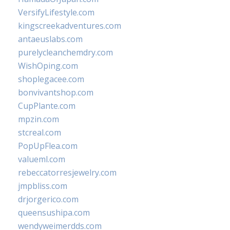
VersifyLifestyle.com
kingscreekadventures.com
antaeuslabs.com
purelycleanchemdry.com
WishOping.com
shoplegacee.com
bonvivantshop.com
CupPlante.com
mpzin.com
stcreal.com
PopUpFlea.com
valueml.com
rebeccatorresjewelry.com
jmpbliss.com
drjorgerico.com
queensushipa.com
wendyweimerdds.com