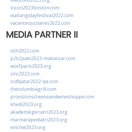
MedItRio2023.org
lcicon2023boston.com
waitangidayfestival2022.com
vacancesscolaires2022.com
MEDIA PARTNER II
isth2022.com
p2b2pabi2023-makassar.com
wocfparis2023.org
sinc2023.com
scdlqatar2022-qa.com
thecolumbiagrill.com
provisionscheeseandwineshoppe.com
khedi2023.org
akademikgeriatri2023.org
marmarapediatri2023.org
emchie2023.org