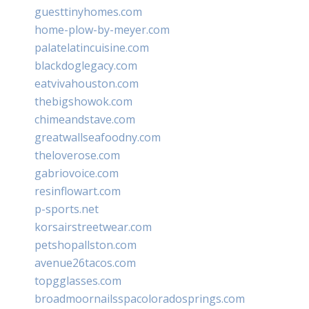
guesttinyhomes.com
home-plow-by-meyer.com
palatelatincuisine.com
blackdoglegacy.com
eatvivahouston.com
thebigshowok.com
chimeandstave.com
greatwallseafoodny.com
theloverose.com
gabriovoice.com
resinflowart.com
p-sports.net
korsairstreetwear.com
petshopallston.com
avenue26tacos.com
topgglasses.com
broadmoornailsspacoloradosprings.com