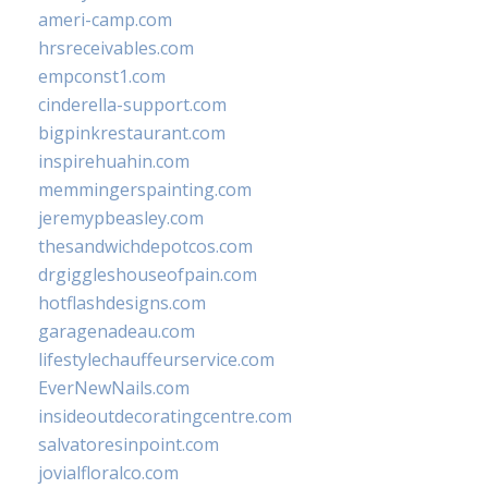
ameri-camp.com
hrsreceivables.com
empconst1.com
cinderella-support.com
bigpinkrestaurant.com
inspirehuahin.com
memmingerspainting.com
jeremypbeasley.com
thesandwichdepotcos.com
drgiggleshouseofpain.com
hotflashdesigns.com
garagenadeau.com
lifestylechauffeurservice.com
EverNewNails.com
insideoutdecoratingcentre.com
salvatoresinpoint.com
jovialfloralco.com