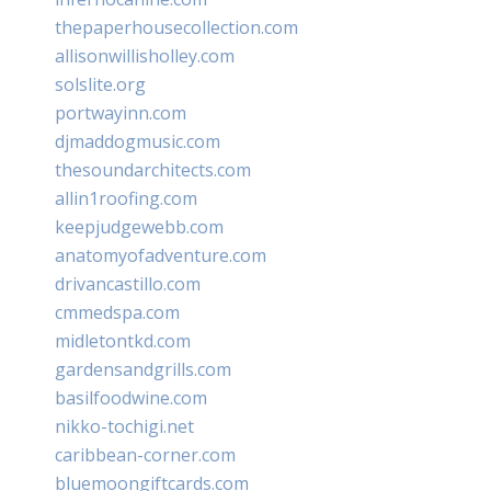
thepaperhousecollection.com
allisonwillisholley.com
solslite.org
portwayinn.com
djmaddogmusic.com
thesoundarchitects.com
allin1roofing.com
keepjudgewebb.com
anatomyofadventure.com
drivancastillo.com
cmmedspa.com
midletontkd.com
gardensandgrills.com
basilfoodwine.com
nikko-tochigi.net
caribbean-corner.com
bluemoongiftcards.com