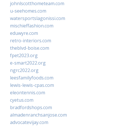
johnlscotthometeam.com
u-seehomes.com
watersportslagonissi.com
mischieffashion.com
eduwyre.com
retro-interiors.com
theblvd-boise.com
fpet2023.org
e-smart2022.org
ngrc2022.org
leesfamilyfoods.com
lewis-lewis-cpas.com
eleontennis.com
cyetus.com
bradfordshops.com
almadenranchsanjose.com
advocatevijay.com