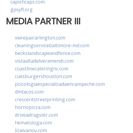
capishcaps.com
gpsyfl.org
MEDIA PARTNER III
vwrepairarlington.com
cleaningservicebaltimore-md.com
beckslandscapeandfence.com
vistaaltadelveramendi.com
coastlinecateringnc.com
cuesburgershouston.com
psicologiaespecializadaencampeche.com
dmtacos.com
crescentstreetprinting.com
hornopizza.com
driveadragster.com
hematologa.com
lizaivanov.com