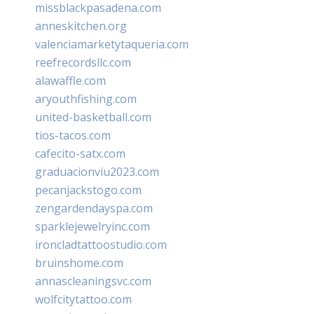
missblackpasadena.com
anneskitchen.org
valenciamarketytaqueria.com
reefrecordsllc.com
alawaffle.com
aryouthfishing.com
united-basketball.com
tios-tacos.com
cafecito-satx.com
graduacionviu2023.com
pecanjackstogo.com
zengardendayspa.com
sparklejewelryinc.com
ironcladtattoostudio.com
bruinshome.com
annascleaningsvc.com
wolfcitytattoo.com