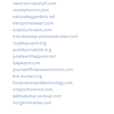
mestrinorubanofc.com
novelatherton.com
nassvalleygardens.net
electjohnstewart.com
omptourtravels.com
tribratanews-polreskebumen.com
rsudbayuasih.org
publikjurnalistik.org
juneteenthapparel.net
italywarm.com
journaloffinanceeconomics.com
kvk-kumari.org
foodscienceandtechnology.com
scisportsscience.com
addisababacuisineaz.com
burgerimcamas.com