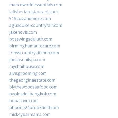
mariceworldessentials.com
lafisheriarestaurant.com
915jazzandmore.com
aguadulce-countryfair.com
jakehovis.com
bosswingsduluth.com
birminghamautocare.com
tonyscountrykitchen.com
jbellasnailspa.com
mychaihouse.com
alvisgrooming.com
thegeorginaestate.com
blythewoodseafood.com
paolosdelibangkok.com
bobacove.com
phoone24brookfield.com
mickeybarmama.com