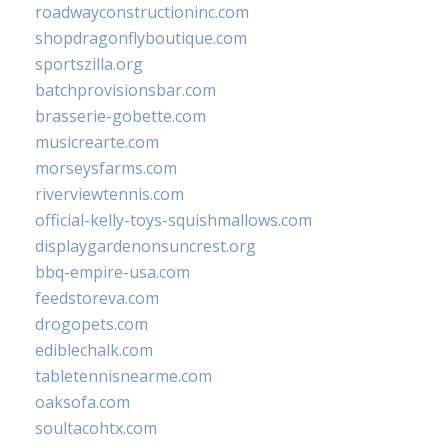
roadwayconstructioninc.com
shopdragonflyboutique.com
sportszilla.org
batchprovisionsbar.com
brasserie-gobette.com
musicrearte.com
morseysfarms.com
riverviewtennis.com
official-kelly-toys-squishmallows.com
displaygardenonsuncrest.org
bbq-empire-usa.com
feedstoreva.com
drogopets.com
ediblechalk.com
tabletennisnearme.com
oaksofa.com
soultacohtx.com