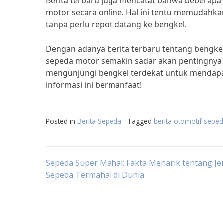
Berita terbaru juga mencatat bahwa beberapa
motor secara online. Hal ini tentu memudahk
tanpa perlu repot datang ke bengkel.
Dengan adanya berita terbaru tentang bengkel
sepeda motor semakin sadar akan pentingnya 
mengunjungi bengkel terdekat untuk mendapa
informasi ini bermanfaat!
Posted in
Berita Sepeda
Tagged
berita otomotif sepe
Post
Sepeda Super Mahal: Fakta Menarik tentang Je
Sepeda Termahal di Dunia
navigation