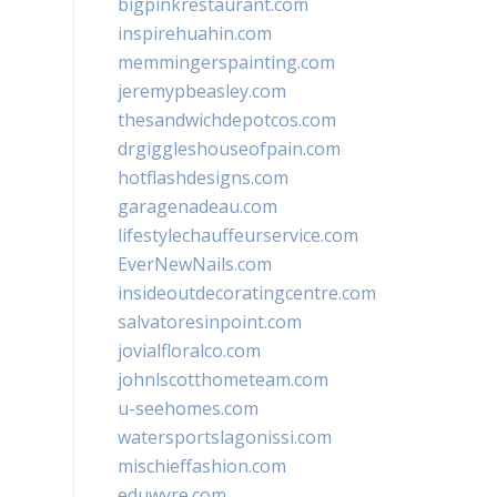
bigpinkrestaurant.com
inspirehuahin.com
memmingerspainting.com
jeremypbeasley.com
thesandwichdepotcos.com
drgiggleshouseofpain.com
hotflashdesigns.com
garagenadeau.com
lifestylechauffeurservice.com
EverNewNails.com
insideoutdecoratingcentre.com
salvatoresinpoint.com
jovialfloralco.com
johnlscotthometeam.com
u-seehomes.com
watersportslagonissi.com
mischieffashion.com
eduwyre.com