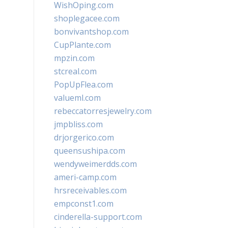
WishOping.com
shoplegacee.com
bonvivantshop.com
CupPlante.com
mpzin.com
stcreal.com
PopUpFlea.com
valueml.com
rebeccatorresjewelry.com
jmpbliss.com
drjorgerico.com
queensushipa.com
wendyweimerdds.com
ameri-camp.com
hrsreceivables.com
empconst1.com
cinderella-support.com