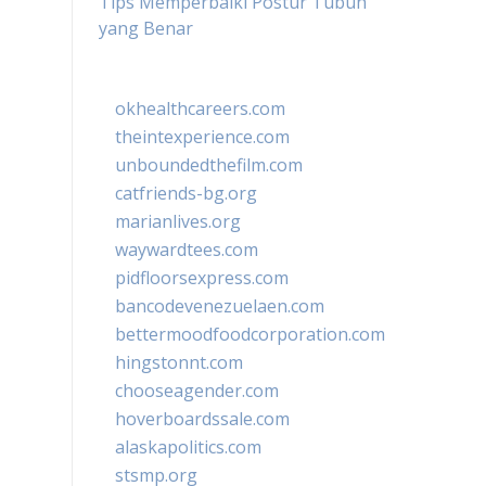
Tips Memperbaiki Postur Tubuh
yang Benar
okhealthcareers.com
theintexperience.com
unboundedthefilm.com
catfriends-bg.org
marianlives.org
waywardtees.com
pidfloorsexpress.com
bancodevenezuelaen.com
bettermoodfoodcorporation.com
hingstonnt.com
chooseagender.com
hoverboardssale.com
alaskapolitics.com
stsmp.org