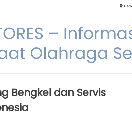
Cape
RES – Informas
aat Olahraga S
ng Bengkel dan Servis
onesia