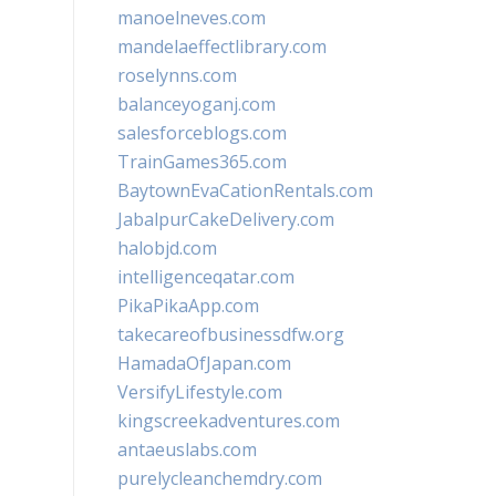
manoelneves.com
mandelaeffectlibrary.com
roselynns.com
balanceyoganj.com
salesforceblogs.com
TrainGames365.com
BaytownEvaCationRentals.com
JabalpurCakeDelivery.com
halobjd.com
intelligenceqatar.com
PikaPikaApp.com
takecareofbusinessdfw.org
HamadaOfJapan.com
VersifyLifestyle.com
kingscreekadventures.com
antaeuslabs.com
purelycleanchemdry.com