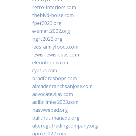
retro-interiors.com
theblvd-boise.com
fpet2023.org
e-smart2022.org
ngrc2022.org
leesfamilyfoods.com
lewis-lewis-cpas.com
eleontennis.com
cyetus.com
bradfordshops.com
almadenranchsanjose.com
advocatevijay.com
adlibilimler2023.com
naswwebed.org
balithut-manado.org
alteregotradingcompany.org
aprce2022.com