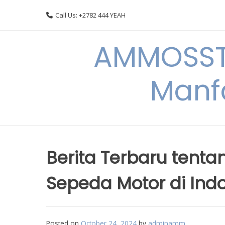
Skip
Call Us: +2782 444 YEAH
to
content
AMMOSSTO
Manf
Berita Terbaru tenta
Sepeda Motor di Ind
Posted on
October 24, 2024
by
adminamm