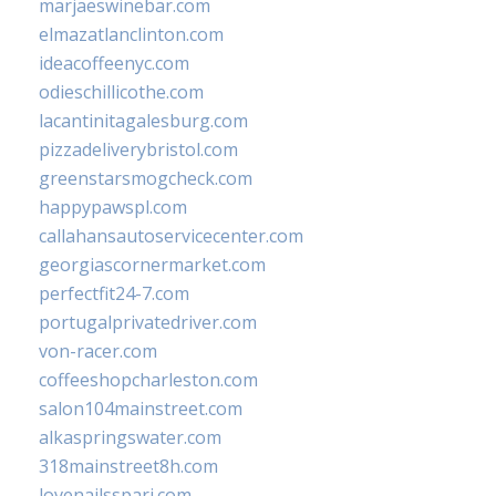
marjaeswinebar.com
elmazatlanclinton.com
ideacoffeenyc.com
odieschillicothe.com
lacantinitagalesburg.com
pizzadeliverybristol.com
greenstarsmogcheck.com
happypawspl.com
callahansautoservicecenter.com
georgiascornermarket.com
perfectfit24-7.com
portugalprivatedriver.com
von-racer.com
coffeeshopcharleston.com
salon104mainstreet.com
alkaspringswater.com
318mainstreet8h.com
lovenailsspari.com