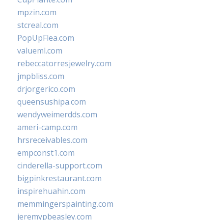
mpzin.com
stcreal.com
PopUpFlea.com
valueml.com
rebeccatorresjewelry.com
jmpbliss.com
drjorgerico.com
queensushipa.com
wendyweimerdds.com
ameri-camp.com
hrsreceivables.com
empconst1.com
cinderella-support.com
bigpinkrestaurant.com
inspirehuahin.com
memmingerspainting.com
jeremypbeasley.com