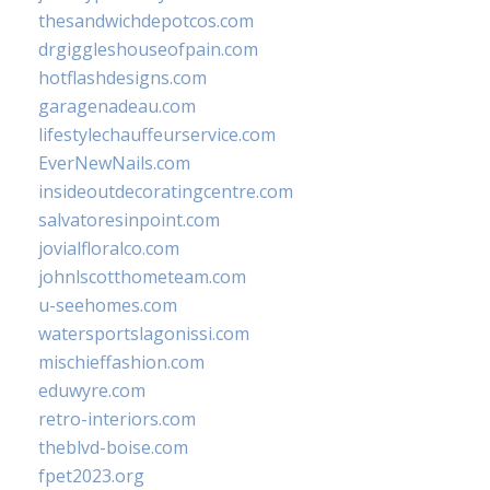
thesandwichdepotcos.com
drgiggleshouseofpain.com
hotflashdesigns.com
garagenadeau.com
lifestylechauffeurservice.com
EverNewNails.com
insideoutdecoratingcentre.com
salvatoresinpoint.com
jovialfloralco.com
johnlscotthometeam.com
u-seehomes.com
watersportslagonissi.com
mischieffashion.com
eduwyre.com
retro-interiors.com
theblvd-boise.com
fpet2023.org