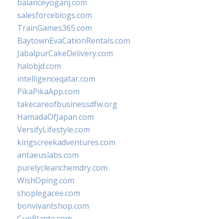
balanceyoganj.com
salesforceblogs.com
TrainGames365.com
BaytownEvaCationRentals.com
JabalpurCakeDelivery.com
halobjd.com
intelligenceqatar.com
PikaPikaApp.com
takecareofbusinessdfw.org
HamadaOfJapan.com
VersifyLifestyle.com
kingscreekadventures.com
antaeuslabs.com
purelycleanchemdry.com
WishOping.com
shoplegacee.com
bonvivantshop.com
CupPlante.com