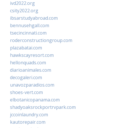
ivd2022.org
csity2022.org
ibsarstudyabroad.com
bennusehgall.com
tsecincinnati.com
roderconstructiongroup.com
plazabatai.com
hawkscayresort.com
hellonquads.com
diarioanimales.com
decogaleri.com
unavozparadios.com
shoes-vert.com
elbotanicopanama.com
shadyoaksrockportrvpark.com
jccoinlaundry.com
kautorepair.com