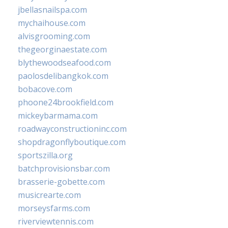
jbellasnailspa.com
mychaihouse.com
alvisgrooming.com
thegeorginaestate.com
blythewoodseafood.com
paolosdelibangkok.com
bobacove.com
phoone24brookfield.com
mickeybarmama.com
roadwayconstructioninc.com
shopdragonflyboutique.com
sportszilla.org
batchprovisionsbar.com
brasserie-gobette.com
musicrearte.com
morseysfarms.com
riverviewtennis.com