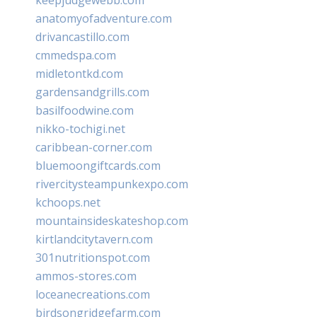
anatomyofadventure.com
drivancastillo.com
cmmedspa.com
midletontkd.com
gardensandgrills.com
basilfoodwine.com
nikko-tochigi.net
caribbean-corner.com
bluemoongiftcards.com
rivercitysteampunkexpo.com
kchoops.net
mountainsideskateshop.com
kirtlandcitytavern.com
301nutritionspot.com
ammos-stores.com
loceanecreations.com
birdsongridgefarm.com