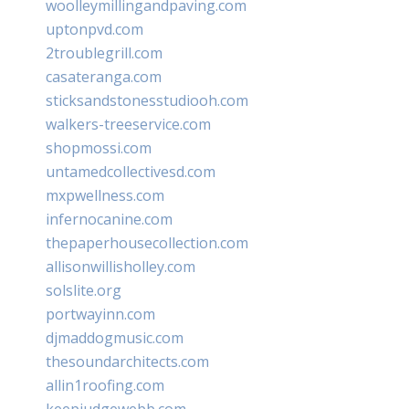
woolleymillingandpaving.com
uptonpvd.com
2troublegrill.com
casateranga.com
sticksandstonesstudiooh.com
walkers-treeservice.com
shopmossi.com
untamedcollectivesd.com
mxpwellness.com
infernocanine.com
thepaperhousecollection.com
allisonwillisholley.com
solslite.org
portwayinn.com
djmaddogmusic.com
thesoundarchitects.com
allin1roofing.com
keepjudgewebb.com