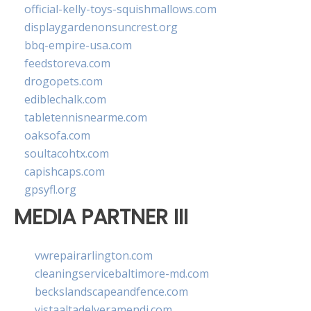
official-kelly-toys-squishmallows.com
displaygardenonsuncrest.org
bbq-empire-usa.com
feedstoreva.com
drogopets.com
ediblechalk.com
tabletennisnearme.com
oaksofa.com
soultacohtx.com
capishcaps.com
gpsyfl.org
MEDIA PARTNER III
vwrepairarlington.com
cleaningservicebaltimore-md.com
beckslandscapeandfence.com
vistaaltadelveramendi.com