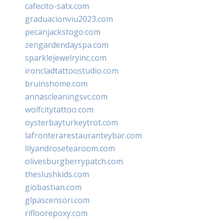
cafecito-satx.com
graduacionviu2023.com
pecanjackstogo.com
zengardendayspa.com
sparklejewelryinc.com
ironcladtattoostudio.com
bruinshome.com
annascleaningsvc.com
wolfcitytattoo.com
oysterbayturkeytrot.com
lafronterarestauranteybar.com
lilyandrosetearoom.com
olivesburgberrypatch.com
theslushkids.com
giobastian.com
glpascensori.com
rifloorepoxy.com