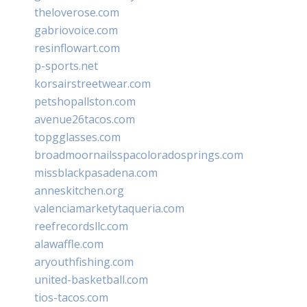
theloverose.com
gabriovoice.com
resinflowart.com
p-sports.net
korsairstreetwear.com
petshopallston.com
avenue26tacos.com
topgglasses.com
broadmoornailsspacoloradosprings.com
missblackpasadena.com
anneskitchen.org
valenciamarketytaqueria.com
reefrecordsllc.com
alawaffle.com
aryouthfishing.com
united-basketball.com
tios-tacos.com