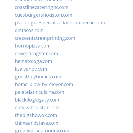
coastlinecateringnc.com
cuesburgershouston.com
psicologiaespecializadaencampeche.com
dmtacos.com
crescentstreetprinting.com
hornopizza.com
driveadragster.com
hematologa.com
lizaivanov.com
guesttinyhomes.com
home-plow-by-meyer.com
palatelatincuisine.com
blackdoglegacy.com
eatvivahouston.com
thebigshowok.com
chimeandstave.com
greatwallseafoodny.com