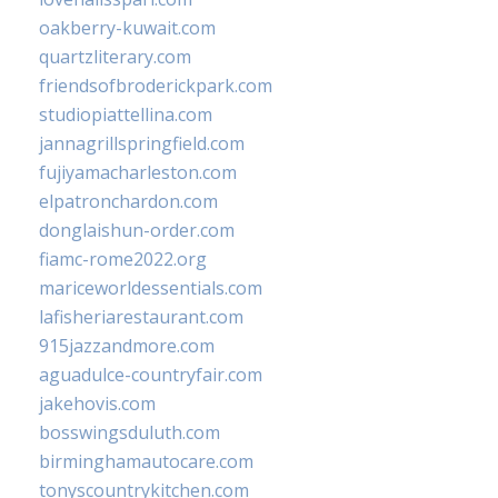
oakberry-kuwait.com
quartzliterary.com
friendsofbroderickpark.com
studiopiattellina.com
jannagrillspringfield.com
fujiyamacharleston.com
elpatronchardon.com
donglaishun-order.com
fiamc-rome2022.org
mariceworldessentials.com
lafisheriarestaurant.com
915jazzandmore.com
aguadulce-countryfair.com
jakehovis.com
bosswingsduluth.com
birminghamautocare.com
tonyscountrykitchen.com