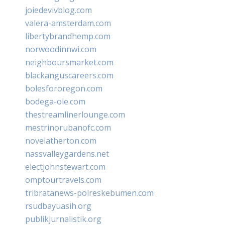
joiedevivblog.com
valera-amsterdam.com
libertybrandhemp.com
norwoodinnwi.com
neighboursmarket.com
blackanguscareers.com
bolesfororegon.com
bodega-ole.com
thestreamlinerlounge.com
mestrinorubanofc.com
novelatherton.com
nassvalleygardens.net
electjohnstewart.com
omptourtravels.com
tribratanews-polreskebumen.com
rsudbayuasih.org
publikjurnalistik.org