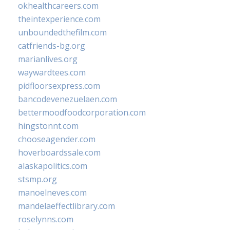
okhealthcareers.com
theintexperience.com
unboundedthefilm.com
catfriends-bg.org
marianlives.org
waywardtees.com
pidfloorsexpress.com
bancodevenezuelaen.com
bettermoodfoodcorporation.com
hingstonnt.com
chooseagender.com
hoverboardssale.com
alaskapolitics.com
stsmp.org
manoelneves.com
mandelaeffectlibrary.com
roselynns.com