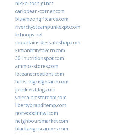
nikko-tochigi.net
caribbean-corner.com
bluemoongiftcards.com
rivercitysteampunkexpo.com
kchoops.net
mountainsideskateshop.com
kirtlandcitytavern.com
301nutritionspot.com
ammos-stores.com
loceanecreations.com
birdsongridgefarm.com
joiedevivblog.com
valera-amsterdam.com
libertybrandhemp.com
norwoodinnwi.com
neighboursmarket.com
blackanguscareers.com