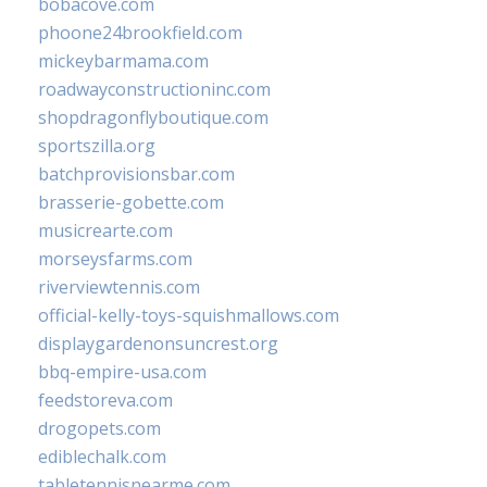
bobacove.com
phoone24brookfield.com
mickeybarmama.com
roadwayconstructioninc.com
shopdragonflyboutique.com
sportszilla.org
batchprovisionsbar.com
brasserie-gobette.com
musicrearte.com
morseysfarms.com
riverviewtennis.com
official-kelly-toys-squishmallows.com
displaygardenonsuncrest.org
bbq-empire-usa.com
feedstoreva.com
drogopets.com
ediblechalk.com
tabletennisnearme.com