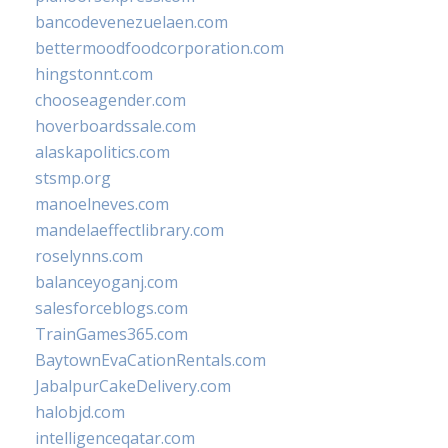
bancodevenezuelaen.com
bettermoodfoodcorporation.com
hingstonnt.com
chooseagender.com
hoverboardssale.com
alaskapolitics.com
stsmp.org
manoelneves.com
mandelaeffectlibrary.com
roselynns.com
balanceyoganj.com
salesforceblogs.com
TrainGames365.com
BaytownEvaCationRentals.com
JabalpurCakeDelivery.com
halobjd.com
intelligenceqatar.com