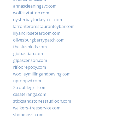
annascleaningsvc.com
wolfcitytattoo.com
oysterbayturkeytrot.com
lafronterarestauranteybar.com
lilyandrosetearoom.com
olivesburgberrypatch.com
theslushkids.com
giobastian.com
glpascensori.com
rifloorepoxy.com
woolleymillingandpaving.com
uptonpvd.com
2troublegrill.com
casateranga.com
sticksandstonesstudiooh.com
walkers-treeservice.com
shopmossi.com