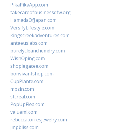
PikaPikaApp.com
takecareofbusinessdfw.org
HamadaOfJapan.com
VersifyLifestyle.com
kingscreekadventures.com
antaeuslabs.com
purelycleanchemdry.com
WishOping.com
shoplegacee.com
bonvivantshop.com
CupPlante.com
mpzin.com
stcreal.com
PopUpFlea.com
valueml.com
rebeccatorresjewelry.com
jmpbliss.com