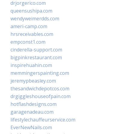
drjorgerico.com
queensushipa.com
wendyweimerdds.com
ameri-camp.com
hrsreceivables.com
empconst1.com
cinderella-support.com
bigpinkrestaurant.com
inspirehuahin.com
memmingerspainting.com
jeremypbeasley.com
thesandwichdepotcos.com
drgiggleshouseofpain.com
hotflashdesigns.com
garagenadeau.com
lifestylechauffeurservice.com
EverNewNails.com