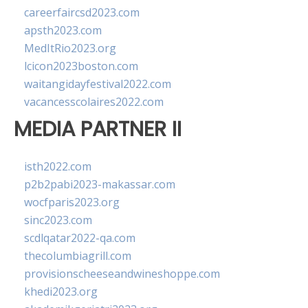
careerfaircsd2023.com
apsth2023.com
MedItRio2023.org
lcicon2023boston.com
waitangidayfestival2022.com
vacancesscolaires2022.com
MEDIA PARTNER II
isth2022.com
p2b2pabi2023-makassar.com
wocfparis2023.org
sinc2023.com
scdlqatar2022-qa.com
thecolumbiagrill.com
provisionscheeseandwineshoppe.com
khedi2023.org