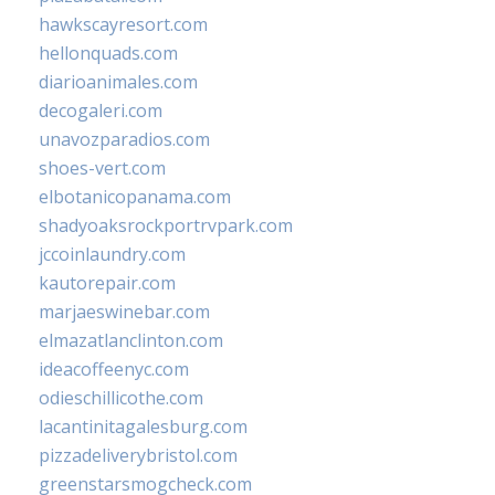
hawkscayresort.com
hellonquads.com
diarioanimales.com
decogaleri.com
unavozparadios.com
shoes-vert.com
elbotanicopanama.com
shadyoaksrockportrvpark.com
jccoinlaundry.com
kautorepair.com
marjaeswinebar.com
elmazatlanclinton.com
ideacoffeenyc.com
odieschillicothe.com
lacantinitagalesburg.com
pizzadeliverybristol.com
greenstarsmogcheck.com