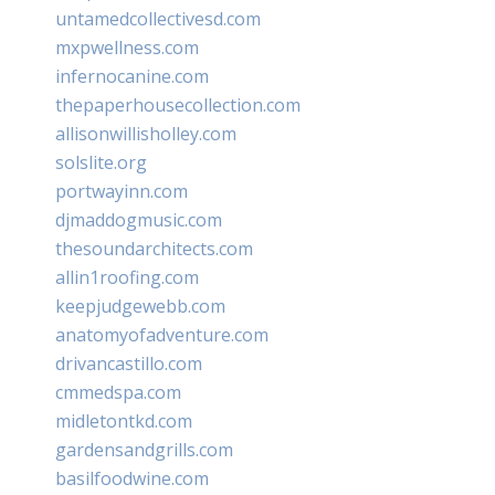
untamedcollectivesd.com
mxpwellness.com
infernocanine.com
thepaperhousecollection.com
allisonwillisholley.com
solslite.org
portwayinn.com
djmaddogmusic.com
thesoundarchitects.com
allin1roofing.com
keepjudgewebb.com
anatomyofadventure.com
drivancastillo.com
cmmedspa.com
midletontkd.com
gardensandgrills.com
basilfoodwine.com