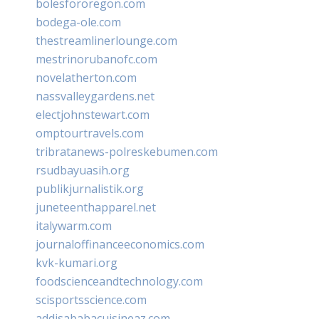
bolesfororegon.com
bodega-ole.com
thestreamlinerlounge.com
mestrinorubanofc.com
novelatherton.com
nassvalleygardens.net
electjohnstewart.com
omptourtravels.com
tribratanews-polreskebumen.com
rsudbayuasih.org
publikjurnalistik.org
juneteenthapparel.net
italywarm.com
journaloffinanceeconomics.com
kvk-kumari.org
foodscienceandtechnology.com
scisportsscience.com
addisababacuisineaz.com