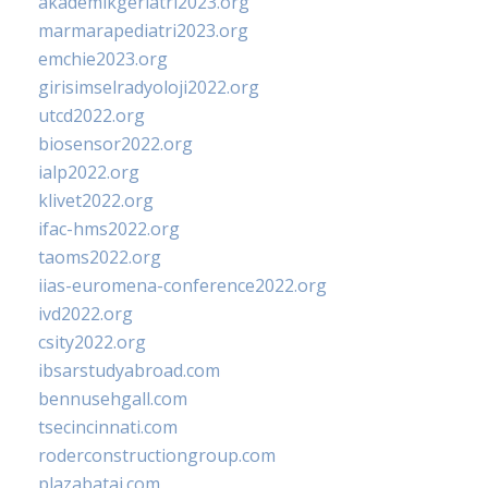
akademikgeriatri2023.org
marmarapediatri2023.org
emchie2023.org
girisimselradyoloji2022.org
utcd2022.org
biosensor2022.org
ialp2022.org
klivet2022.org
ifac-hms2022.org
taoms2022.org
iias-euromena-conference2022.org
ivd2022.org
csity2022.org
ibsarstudyabroad.com
bennusehgall.com
tsecincinnati.com
roderconstructiongroup.com
plazabatai.com