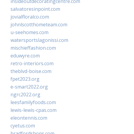
insideoutdecoratingcentre.com
salvatoresinpoint.com
jovialfloralco.com
johnlscotthometeam.com
u-seehomes.com
watersportslagonissi.com
mischieffashion.com
eduwyre.com
retro-interiors.com
theblvd-boise.com
fpet2023.org
e-smart2022.org
ngrc2022.org
leesfamilyfoods.com
lewis-lewis-cpas.com
eleontennis.com
cyetus.com
bradfordshops.com