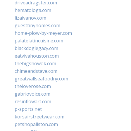
driveadragster.com
hematologa.com
lizaivanov.com
guesttinyhomes.com
home-plow-by-meyer.com
palatelatincuisine.com
blackdoglegacy.com
eatvivahouston.com
thebigshowok.com
chimeandstave.com
greatwallseafoodny.com
theloverose.com
gabriovoice.com
resinflowart.com
p-sports.net
korsairstreetwear.com
petshopallston.com