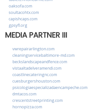
oaksofa.com
soultacohtx.com
capishcaps.com
gpsyfl.org
MEDIA PARTNER III
vwrepairarlington.com
cleaningservicebaltimore-md.com
beckslandscapeandfence.com
vistaaltadelveramendi.com
coastlinecateringnc.com
cuesburgershouston.com
psicologiaespecializadaencampeche.com
dmtacos.com
crescentstreetprinting.com
hornopizza.com