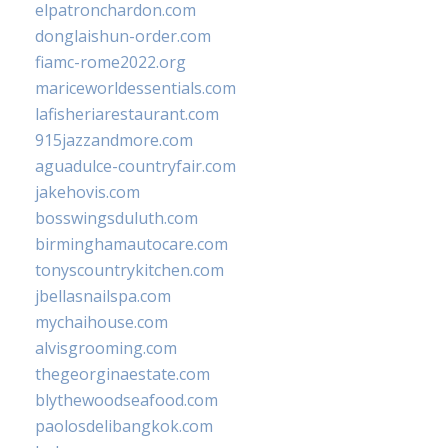
elpatronchardon.com
donglaishun-order.com
fiamc-rome2022.org
mariceworldessentials.com
lafisheriarestaurant.com
915jazzandmore.com
aguadulce-countryfair.com
jakehovis.com
bosswingsduluth.com
birminghamautocare.com
tonyscountrykitchen.com
jbellasnailspa.com
mychaihouse.com
alvisgrooming.com
thegeorginaestate.com
blythewoodseafood.com
paolosdelibangkok.com