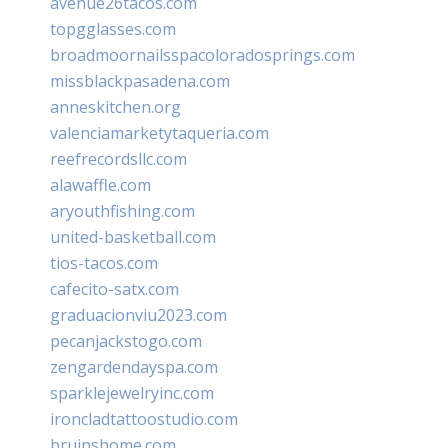
avenue26tacos.com
topgglasses.com
broadmoornailsspacoloradosprings.com
missblackpasadena.com
anneskitchen.org
valenciamarketytaqueria.com
reefrecordsllc.com
alawaffle.com
aryouthfishing.com
united-basketball.com
tios-tacos.com
cafecito-satx.com
graduacionviu2023.com
pecanjackstogo.com
zengardendayspa.com
sparklejewelryinc.com
ironcladtattoostudio.com
bruinshome.com