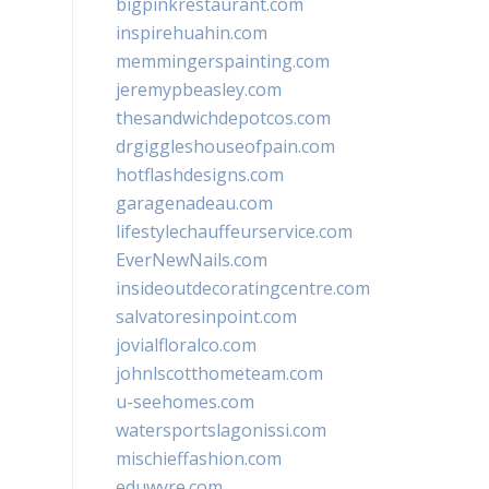
bigpinkrestaurant.com
inspirehuahin.com
memmingerspainting.com
jeremypbeasley.com
thesandwichdepotcos.com
drgiggleshouseofpain.com
hotflashdesigns.com
garagenadeau.com
lifestylechauffeurservice.com
EverNewNails.com
insideoutdecoratingcentre.com
salvatoresinpoint.com
jovialfloralco.com
johnlscotthometeam.com
u-seehomes.com
watersportslagonissi.com
mischieffashion.com
eduwyre.com