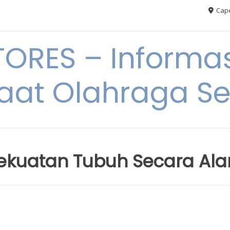
Cape
RES – Informas
aat Olahraga S
ekuatan Tubuh Secara Ala