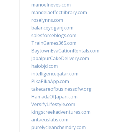
manoelneves.com
mandelaeffectlibrary.com
roselynns.com
balanceyoganj.com
salesforceblogs.com
TrainGames365.com
BaytownEvaCationRentals.com
JabalpurCakeDelivery.com
halobjd.com
intelligenceqatar.com
PikaPikaApp.com
takecareofbusinessdfw.org
HamadaOfJapan.com
VersifyLifestyle.com
kingscreekadventures.com
antaeuslabs.com
purelycleanchemdry.com