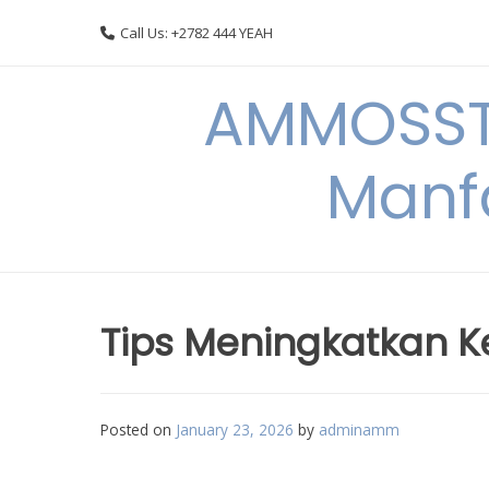
Skip
Call Us: +2782 444 YEAH
to
content
AMMOSSTO
Manf
Tips Meningkatkan K
Posted on
January 23, 2026
by
adminamm