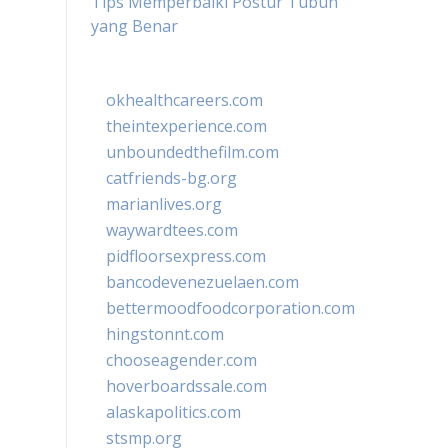
Tips Memperbaiki Postur Tubuh
yang Benar
okhealthcareers.com
theintexperience.com
unboundedthefilm.com
catfriends-bg.org
marianlives.org
waywardtees.com
pidfloorsexpress.com
bancodevenezuelaen.com
bettermoodfoodcorporation.com
hingstonnt.com
chooseagender.com
hoverboardssale.com
alaskapolitics.com
stsmp.org