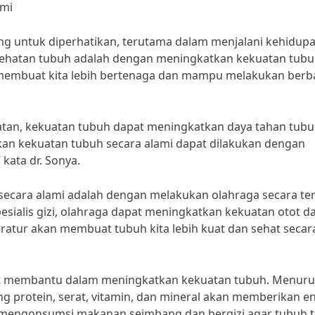
ami
ng untuk diperhatikan, terutama dalam menjalani kehidup
kesehatan tubuh adalah dengan meningkatkan kekuatan tub
 membuat kita lebih bertenaga dan mampu melakukan berb
hatan, kekuatan tubuh dapat meningkatkan daya tahan tub
an kekuatan tubuh secara alami dapat dilakukan dengan
kata dr. Sonya.
secara alami adalah dengan melakukan olahraga secara ter
esialis gizi, olahraga dapat meningkatkan kekuatan otot d
ratur akan membuat tubuh kita lebih kuat dan sehat secar
at membantu dalam meningkatkan kekuatan tubuh. Menurut
 protein, serat, vitamin, dan mineral akan memberikan en
k mengonsumsi makanan seimbang dan bergizi agar tubuh t