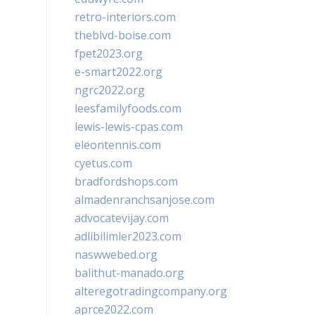
retro-interiors.com
theblvd-boise.com
fpet2023.org
e-smart2022.org
ngrc2022.org
leesfamilyfoods.com
lewis-lewis-cpas.com
eleontennis.com
cyetus.com
bradfordshops.com
almadenranchsanjose.com
advocatevijay.com
adlibilimler2023.com
naswwebed.org
balithut-manado.org
alteregotradingcompany.org
aprce2022.com