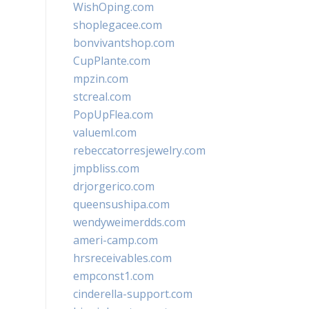
WishOping.com
shoplegacee.com
bonvivantshop.com
CupPlante.com
mpzin.com
stcreal.com
PopUpFlea.com
valueml.com
rebeccatorresjewelry.com
jmpbliss.com
drjorgerico.com
queensushipa.com
wendyweimerdds.com
ameri-camp.com
hrsreceivables.com
empconst1.com
cinderella-support.com