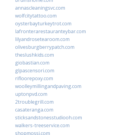
annascleaningsvc.com
wolfcitytattoo.com
oysterbayturkeytrot.com
lafronterarestauranteybar.com
lilyandrosetearoom.com
olivesburgberrypatch.com
theslushkids.com
giobastian.com
glpascensori.com
rifloorepoxy.com
woolleymillingandpaving.com
uptonpvd.com
2troublegrill.com
casateranga.com
sticksandstonesstudiooh.com
walkers-treeservice.com
shopmossi.com