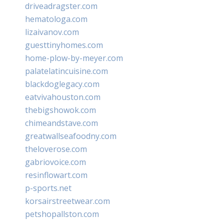
driveadragster.com
hematologa.com
lizaivanov.com
guesttinyhomes.com
home-plow-by-meyer.com
palatelatincuisine.com
blackdoglegacy.com
eatvivahouston.com
thebigshowok.com
chimeandstave.com
greatwallseafoodny.com
theloverose.com
gabriovoice.com
resinflowart.com
p-sports.net
korsairstreetwear.com
petshopallston.com