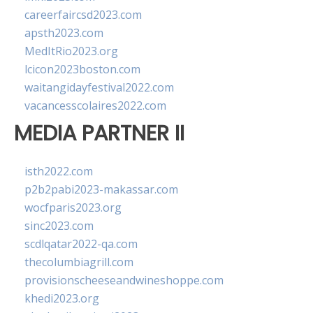
careerfaircsd2023.com
apsth2023.com
MedItRio2023.org
lcicon2023boston.com
waitangidayfestival2022.com
vacancesscolaires2022.com
MEDIA PARTNER II
isth2022.com
p2b2pabi2023-makassar.com
wocfparis2023.org
sinc2023.com
scdlqatar2022-qa.com
thecolumbiagrill.com
provisionscheeseandwineshoppe.com
khedi2023.org