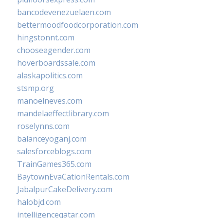
bancodevenezuelaen.com
bettermoodfoodcorporation.com
hingstonnt.com
chooseagender.com
hoverboardssale.com
alaskapolitics.com
stsmp.org
manoelneves.com
mandelaeffectlibrary.com
roselynns.com
balanceyoganj.com
salesforceblogs.com
TrainGames365.com
BaytownEvaCationRentals.com
JabalpurCakeDelivery.com
halobjd.com
intelligenceqatar.com