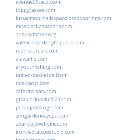
avenue26tacos.com
topgglasses.com
broadmoornailsspacoloradosprings.com
missblackpasadena.com
anneskitchen.org
valenciamarketytaqueria.com
reefrecordsllc.com
alawaffle.com
aryouthfishing.com
united-basketball.com
tios-tacos.com
cafecito-satx.com
graduacionviu2023.com
pecanjackstogo.com
zengardendayspa.com
sparklejewelryinc.com
ironcladtattoostudio.com
bruinshome.com