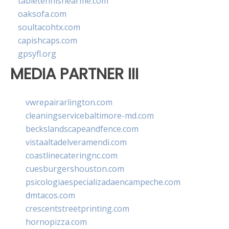
tabletennisnearme.com
oaksofa.com
soultacohtx.com
capishcaps.com
gpsyfl.org
MEDIA PARTNER III
vwrepairarlington.com
cleaningservicebaltimore-md.com
beckslandscapeandfence.com
vistaaltadelveramendi.com
coastlinecateringnc.com
cuesburgershouston.com
psicologiaespecializadaencampeche.com
dmtacos.com
crescentstreetprinting.com
hornopizza.com