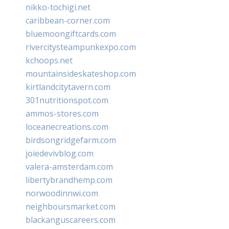
nikko-tochigi.net
caribbean-corner.com
bluemoongiftcards.com
rivercitysteampunkexpo.com
kchoops.net
mountainsideskateshop.com
kirtlandcitytavern.com
301nutritionspot.com
ammos-stores.com
loceanecreations.com
birdsongridgefarm.com
joiedevivblog.com
valera-amsterdam.com
libertybrandhemp.com
norwoodinnwi.com
neighboursmarket.com
blackanguscareers.com