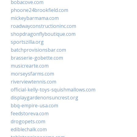
bobacove.com
phoone24brookfield.com
mickeybarmama.com
roadwayconstructioninc.com
shopdragonflyboutique.com
sportszilla.org
batchprovisionsbar.com
brasserie-gobette.com
musicrearte.com
morseysfarms.com
riverviewtennis.com
official-kelly-toys-squishmallows.com
displaygardenonsuncrest.org
bbq-empire-usa.com
feedstoreva.com
drogopets.com
ediblechalk.com