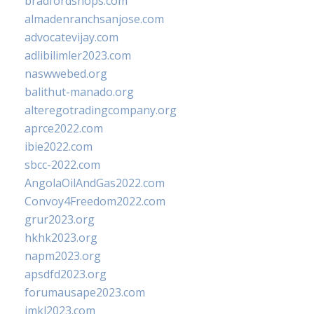
bradfordshops.com
almadenranchsanjose.com
advocatevijay.com
adlibilimler2023.com
naswwebed.org
balithut-manado.org
alteregotradingcompany.org
aprce2022.com
ibie2022.com
sbcc-2022.com
AngolaOilAndGas2022.com
Convoy4Freedom2022.com
grur2023.org
hkhk2023.org
napm2023.org
apsdfd2023.org
forumausape2023.com
imkl2023.com