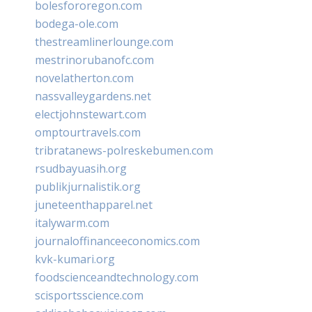
bolesfororegon.com
bodega-ole.com
thestreamlinerlounge.com
mestrinorubanofc.com
novelatherton.com
nassvalleygardens.net
electjohnstewart.com
omptourtravels.com
tribratanews-polreskebumen.com
rsudbayuasih.org
publikjurnalistik.org
juneteenthapparel.net
italywarm.com
journaloffinanceeconomics.com
kvk-kumari.org
foodscienceandtechnology.com
scisportsscience.com