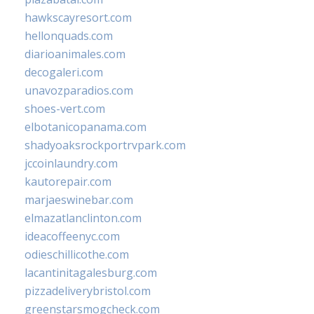
hawkscayresort.com
hellonquads.com
diarioanimales.com
decogaleri.com
unavozparadios.com
shoes-vert.com
elbotanicopanama.com
shadyoaksrockportrvpark.com
jccoinlaundry.com
kautorepair.com
marjaeswinebar.com
elmazatlanclinton.com
ideacoffeenyc.com
odieschillicothe.com
lacantinitagalesburg.com
pizzadeliverybristol.com
greenstarsmogcheck.com