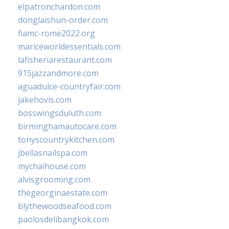
elpatronchardon.com
donglaishun-order.com
fiamc-rome2022.org
mariceworldessentials.com
lafisheriarestaurant.com
915jazzandmore.com
aguadulce-countryfair.com
jakehovis.com
bosswingsduluth.com
birminghamautocare.com
tonyscountrykitchen.com
jbellasnailspa.com
mychaihouse.com
alvisgrooming.com
thegeorginaestate.com
blythewoodseafood.com
paolosdelibangkok.com