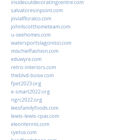
insideoutdecoratingcentre.com
salvatoresinpoint.com
jovialfloralco.com
johnlscotthometeam.com
u-seehomes.com
watersportslagonissi.com
mischieffashion.com
eduwyre.com
retro-interiors.com
theblvd-boise.com
fpet2023.org
e-smart2022.org
ngrc2022.org
leesfamilyfoods.com
lewis-lewis-cpas.com
eleontennis.com
cyetus.com