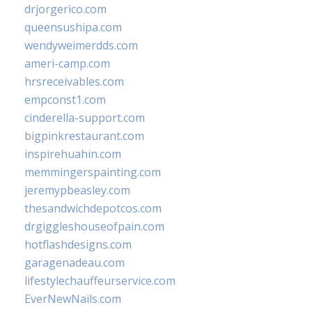
drjorgerico.com
queensushipa.com
wendyweimerdds.com
ameri-camp.com
hrsreceivables.com
empconst1.com
cinderella-support.com
bigpinkrestaurant.com
inspirehuahin.com
memmingerspainting.com
jeremypbeasley.com
thesandwichdepotcos.com
drgiggleshouseofpain.com
hotflashdesigns.com
garagenadeau.com
lifestylechauffeurservice.com
EverNewNails.com