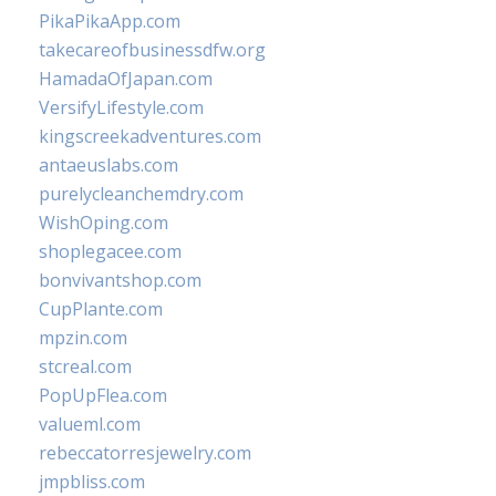
PikaPikaApp.com
takecareofbusinessdfw.org
HamadaOfJapan.com
VersifyLifestyle.com
kingscreekadventures.com
antaeuslabs.com
purelycleanchemdry.com
WishOping.com
shoplegacee.com
bonvivantshop.com
CupPlante.com
mpzin.com
stcreal.com
PopUpFlea.com
valueml.com
rebeccatorresjewelry.com
jmpbliss.com