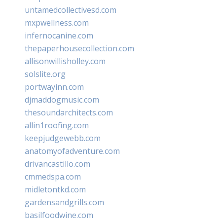
untamedcollectivesd.com
mxpwellness.com
infernocanine.com
thepaperhousecollection.com
allisonwillisholley.com
solslite.org
portwayinn.com
djmaddogmusic.com
thesoundarchitects.com
allin1roofing.com
keepjudgewebb.com
anatomyofadventure.com
drivancastillo.com
cmmedspa.com
midletontkd.com
gardensandgrills.com
basilfoodwine.com