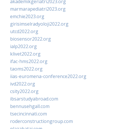
akademikgeriatri2023.org
marmarapediatri2023.org
emchie2023.org
girisimselradyoloji2022.org
utcd2022.org
biosensor2022.org
ialp2022.org
klivet2022.org
ifac-hms2022.org
taoms2022.org
iias-euromena-conference2022.org
ivd2022.org
csity2022.org
ibsarstudyabroad.com
bennusehgall.com
tsecincinnati.com
roderconstructiongroup.com
plazabatai.com