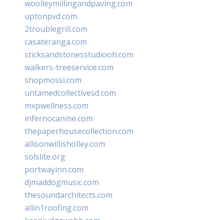
woolleymillingandpaving.com
uptonpvd.com
2troublegrill.com
casateranga.com
sticksandstonesstudiooh.com
walkers-treeservice.com
shopmossi.com
untamedcollectivesd.com
mxpwellness.com
infernocanine.com
thepaperhousecollection.com
allisonwillisholley.com
solslite.org
portwayinn.com
djmaddogmusic.com
thesoundarchitects.com
allin1roofing.com