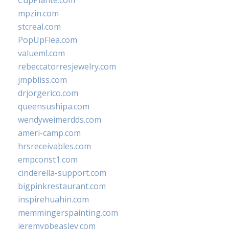
CupPlante.com
mpzin.com
stcreal.com
PopUpFlea.com
valueml.com
rebeccatorresjewelry.com
jmpbliss.com
drjorgerico.com
queensushipa.com
wendyweimerdds.com
ameri-camp.com
hrsreceivables.com
empconst1.com
cinderella-support.com
bigpinkrestaurant.com
inspirehuahin.com
memmingerspainting.com
jeremypbeasley.com