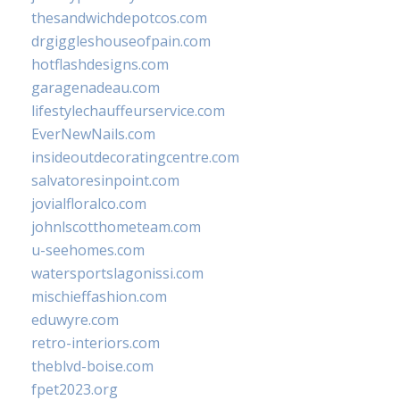
thesandwichdepotcos.com
drgiggleshouseofpain.com
hotflashdesigns.com
garagenadeau.com
lifestylechauffeurservice.com
EverNewNails.com
insideoutdecoratingcentre.com
salvatoresinpoint.com
jovialfloralco.com
johnlscotthometeam.com
u-seehomes.com
watersportslagonissi.com
mischieffashion.com
eduwyre.com
retro-interiors.com
theblvd-boise.com
fpet2023.org