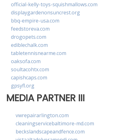
official-kelly-toys-squishmallows.com
displaygardenonsuncrest.org
bbq-empire-usa.com
feedstoreva.com
drogopets.com
ediblechalk.com
tabletennisnearme.com
oaksofa.com
soultacohtx.com
capishcaps.com
gpsyfl.org
MEDIA PARTNER III
vwrepairarlington.com
cleaningservicebaltimore-md.com
beckslandscapeandfence.com
vistaaltadelveramendi.com