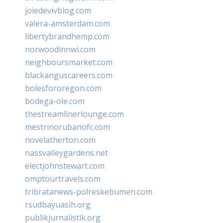
joiedevivblog.com
valera-amsterdam.com
libertybrandhemp.com
norwoodinnwi.com
neighboursmarket.com
blackanguscareers.com
bolesfororegon.com
bodega-ole.com
thestreamlinerlounge.com
mestrinorubanofc.com
novelatherton.com
nassvalleygardens.net
electjohnstewart.com
omptourtravels.com
tribratanews-polreskebumen.com
rsudbayuasih.org
publikjurnalistik.org