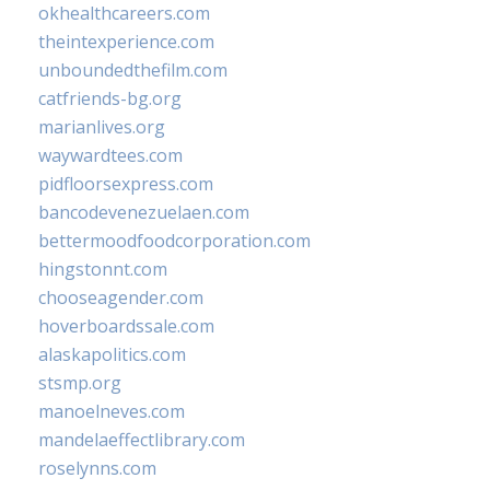
okhealthcareers.com
theintexperience.com
unboundedthefilm.com
catfriends-bg.org
marianlives.org
waywardtees.com
pidfloorsexpress.com
bancodevenezuelaen.com
bettermoodfoodcorporation.com
hingstonnt.com
chooseagender.com
hoverboardssale.com
alaskapolitics.com
stsmp.org
manoelneves.com
mandelaeffectlibrary.com
roselynns.com