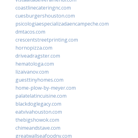
coastlinecateringnc.com
cuesburgershouston.com
psicologiaespecializadaencampeche.com
dmtacos.com
crescentstreetprinting.com
hornopizza.com
driveadragster.com
hematologa.com
lizaivanov.com
guesttinyhomes.com
home-plow-by-meyer.com
palatelatincuisine.com
blackdoglegacy.com
eatvivahouston.com
thebigshowok.com
chimeandstave.com
greatwallseafoodny.com