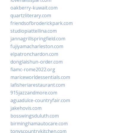
lovenailsspari.com
oakberry-kuwait.com
quartzliterary.com
friendsofbroderickpark.com
studiopiattellina.com
jannagrillspringfield.com
fujiyamacharleston.com
elpatronchardon.com
donglaishun-order.com
fiamc-rome2022.org
mariceworldessentials.com
lafisheriarestaurant.com
915jazzandmore.com
aguadulce-countryfair.com
jakehovis.com
bosswingsduluth.com
birminghamautocare.com
tonyscountrykitchen.com