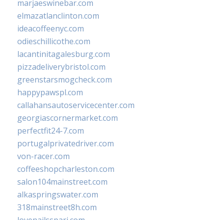
marjaeswinebar.com
elmazatlanclinton.com
ideacoffeenyc.com
odieschillicothe.com
lacantinitagalesburg.com
pizzadeliverybristol.com
greenstarsmogcheck.com
happypawspl.com
callahansautoservicecenter.com
georgiascornermarket.com
perfectfit24-7.com
portugalprivatedriver.com
von-racer.com
coffeeshopcharleston.com
salon104mainstreet.com
alkaspringswater.com
318mainstreet8h.com