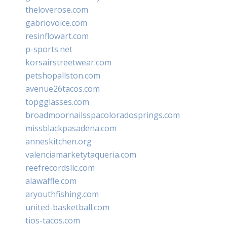
theloverose.com
gabriovoice.com
resinflowart.com
p-sports.net
korsairstreetwear.com
petshopallston.com
avenue26tacos.com
topgglasses.com
broadmoornailsspacoloradosprings.com
missblackpasadena.com
anneskitchen.org
valenciamarketytaqueria.com
reefrecordsllc.com
alawaffle.com
aryouthfishing.com
united-basketball.com
tios-tacos.com