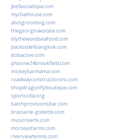
jbellasnailspa.com
mychaihouse.com
alvisgrooming.com
thegeorginaestate.com
blythewoodseafood.com
paolosdelibangkok.com
bobacove.com
phoone24brookfield.com
mickeybarmama.com
roadwayconstructioninc.com
shopdragonflyboutique.com
sportszilla.org
batchprovisionsbar.com
brasserie-gobette.com
musicrearte.com
morseysfarms.com
riverviewtennis.com