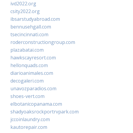
ivd2022.org
csity2022.org
ibsarstudyabroad.com
bennusehgall.com
tsecincinnati.com
roderconstructiongroup.com
plazabatai.com
hawkscayresort.com
hellonquads.com
diarioanimales.com
decogaleri.com
unavozparadios.com
shoes-vert.com
elbotanicopanama.com
shadyoaksrockportrvpark.com
jccoinlaundry.com
kautorepair.com