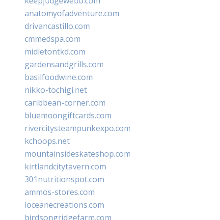
keepjudgewebb.com
anatomyofadventure.com
drivancastillo.com
cmmedspa.com
midletontkd.com
gardensandgrills.com
basilfoodwine.com
nikko-tochigi.net
caribbean-corner.com
bluemoongiftcards.com
rivercitysteampunkexpo.com
kchoops.net
mountainsideskateshop.com
kirtlandcitytavern.com
301nutritionspot.com
ammos-stores.com
loceanecreations.com
birdsongridgefarm.com