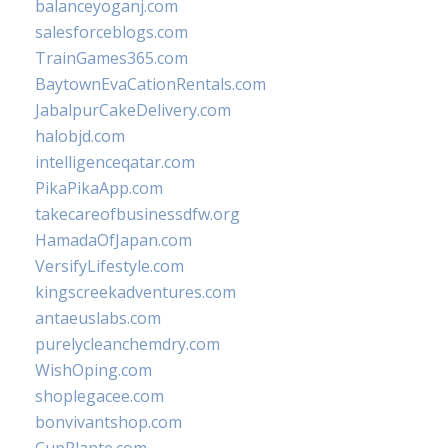
balanceyoganj.com
salesforceblogs.com
TrainGames365.com
BaytownEvaCationRentals.com
JabalpurCakeDelivery.com
halobjd.com
intelligenceqatar.com
PikaPikaApp.com
takecareofbusinessdfw.org
HamadaOfJapan.com
VersifyLifestyle.com
kingscreekadventures.com
antaeuslabs.com
purelycleanchemdry.com
WishOping.com
shoplegacee.com
bonvivantshop.com