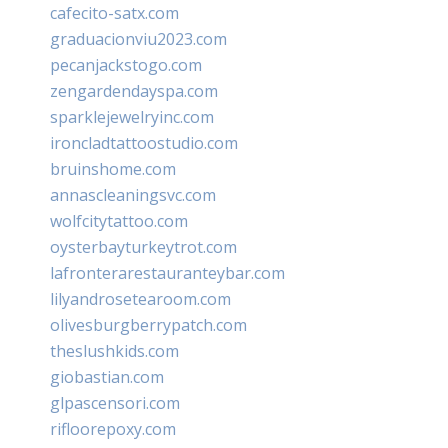
cafecito-satx.com
graduacionviu2023.com
pecanjackstogo.com
zengardendayspa.com
sparklejewelryinc.com
ironcladtattoostudio.com
bruinshome.com
annascleaningsvc.com
wolfcitytattoo.com
oysterbayturkeytrot.com
lafronterarestauranteybar.com
lilyandrosetearoom.com
olivesburgberrypatch.com
theslushkids.com
giobastian.com
glpascensori.com
rifloorepoxy.com