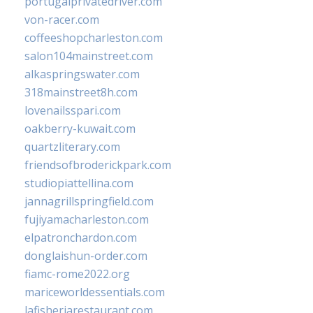
portugalprivatedriver.com
von-racer.com
coffeeshopcharleston.com
salon104mainstreet.com
alkaspringswater.com
318mainstreet8h.com
lovenailsspari.com
oakberry-kuwait.com
quartzliterary.com
friendsofbroderickpark.com
studiopiattellina.com
jannagrillspringfield.com
fujiyamacharleston.com
elpatronchardon.com
donglaishun-order.com
fiamc-rome2022.org
mariceworldessentials.com
lafisheriarestaurant.com