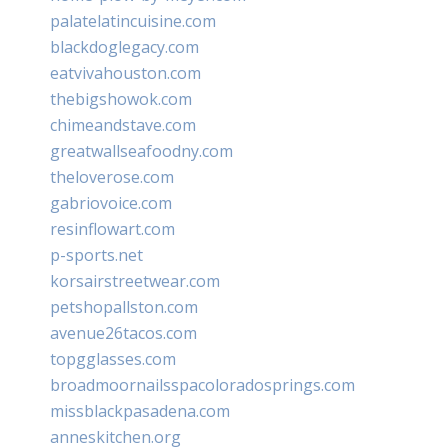
palatelatincuisine.com
blackdoglegacy.com
eatvivahouston.com
thebigshowok.com
chimeandstave.com
greatwallseafoodny.com
theloverose.com
gabriovoice.com
resinflowart.com
p-sports.net
korsairstreetwear.com
petshopallston.com
avenue26tacos.com
topgglasses.com
broadmoornailsspacoloradosprings.com
missblackpasadena.com
anneskitchen.org