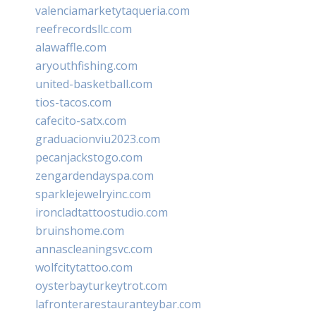
valenciamarketytaqueria.com
reefrecordsllc.com
alawaffle.com
aryouthfishing.com
united-basketball.com
tios-tacos.com
cafecito-satx.com
graduacionviu2023.com
pecanjackstogo.com
zengardendayspa.com
sparklejewelryinc.com
ironcladtattoostudio.com
bruinshome.com
annascleaningsvc.com
wolfcitytattoo.com
oysterbayturkeytrot.com
lafronterarestauranteybar.com