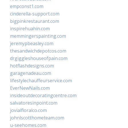
empconst1.com
cinderella-support.com
bigpinkrestaurant.com
inspirehuahin.com
memmingerspainting.com
jeremypbeasley.com
thesandwichdepotcos.com
drgiggleshouseofpain.com
hotflashdesigns.com
garagenadeau.com
lifestylechauffeurservice.com
EverNewNails.com
insideoutdecoratingcentre.com
salvatoresinpoint.com
jovialfloralco.com
johnlscotthometeam.com
u-seehomes.com