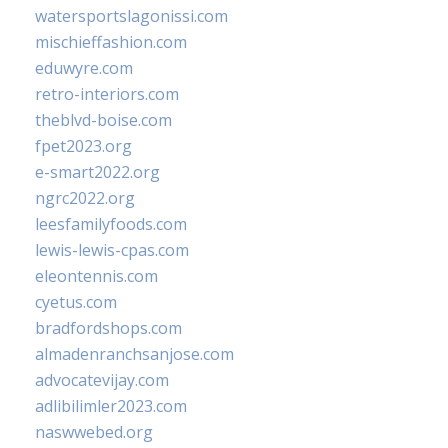
watersportslagonissi.com
mischieffashion.com
eduwyre.com
retro-interiors.com
theblvd-boise.com
fpet2023.org
e-smart2022.org
ngrc2022.org
leesfamilyfoods.com
lewis-lewis-cpas.com
eleontennis.com
cyetus.com
bradfordshops.com
almadenranchsanjose.com
advocatevijay.com
adlibilimler2023.com
naswwebed.org