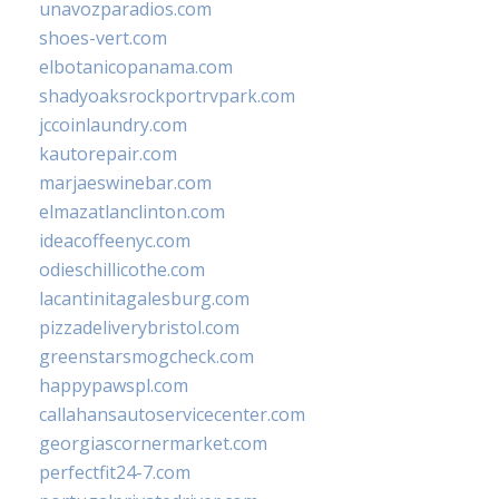
unavozparadios.com
shoes-vert.com
elbotanicopanama.com
shadyoaksrockportrvpark.com
jccoinlaundry.com
kautorepair.com
marjaeswinebar.com
elmazatlanclinton.com
ideacoffeenyc.com
odieschillicothe.com
lacantinitagalesburg.com
pizzadeliverybristol.com
greenstarsmogcheck.com
happypawspl.com
callahansautoservicecenter.com
georgiascornermarket.com
perfectfit24-7.com