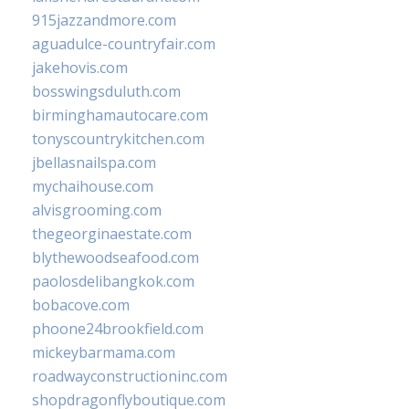
915jazzandmore.com
aguadulce-countryfair.com
jakehovis.com
bosswingsduluth.com
birminghamautocare.com
tonyscountrykitchen.com
jbellasnailspa.com
mychaihouse.com
alvisgrooming.com
thegeorginaestate.com
blythewoodseafood.com
paolosdelibangkok.com
bobacove.com
phoone24brookfield.com
mickeybarmama.com
roadwayconstructioninc.com
shopdragonflyboutique.com