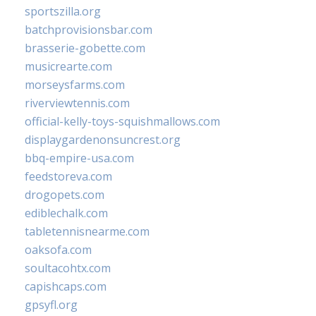
sportszilla.org
batchprovisionsbar.com
brasserie-gobette.com
musicrearte.com
morseysfarms.com
riverviewtennis.com
official-kelly-toys-squishmallows.com
displaygardenonsuncrest.org
bbq-empire-usa.com
feedstoreva.com
drogopets.com
ediblechalk.com
tabletennisnearme.com
oaksofa.com
soultacohtx.com
capishcaps.com
gpsyfl.org