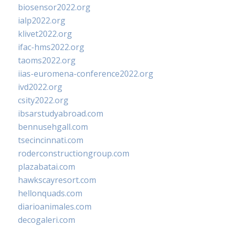
biosensor2022.org
ialp2022.org
klivet2022.org
ifac-hms2022.org
taoms2022.org
iias-euromena-conference2022.org
ivd2022.org
csity2022.org
ibsarstudyabroad.com
bennusehgall.com
tsecincinnati.com
roderconstructiongroup.com
plazabatai.com
hawkscayresort.com
hellonquads.com
diarioanimales.com
decogaleri.com