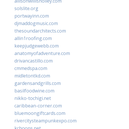
allisonwillisholley.com
solslite.org
portwayinn.com
djmaddogmusic.com
thesoundarchitects.com
allin1roofing.com
keepjudgewebb.com
anatomyofadventure.com
drivancastillo.com
cmmedspa.com
midletontkd.com
gardensandgrills.com
basilfoodwine.com
nikko-tochigi.net
caribbean-corner.com
bluemoongiftcards.com
rivercitysteampunkexpo.com
kchoops.net