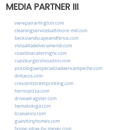
MEDIA PARTNER III
vwrepairarlington.com
cleaningservicebaltimore-md.com
beckslandscapeandfence.com
vistaaltadelveramendi.com
coastlinecateringnc.com
cuesburgershouston.com
psicologiaespecializadaencampeche.com
dmtacos.com
crescentstreetprinting.com
hornopizza.com
driveadragster.com
hematologa.com
lizaivanov.com
guesttinyhomes.com
home-plow-by-meyer.com