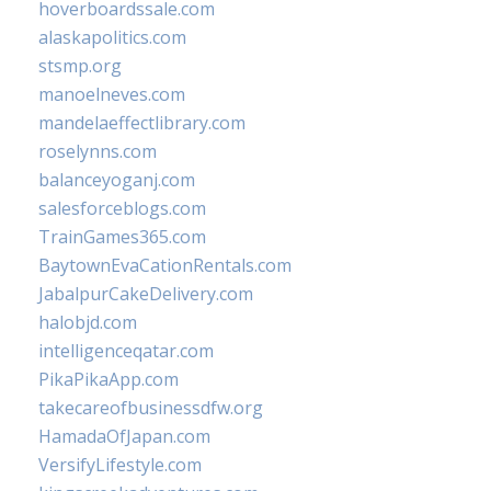
hoverboardssale.com
alaskapolitics.com
stsmp.org
manoelneves.com
mandelaeffectlibrary.com
roselynns.com
balanceyoganj.com
salesforceblogs.com
TrainGames365.com
BaytownEvaCationRentals.com
JabalpurCakeDelivery.com
halobjd.com
intelligenceqatar.com
PikaPikaApp.com
takecareofbusinessdfw.org
HamadaOfJapan.com
VersifyLifestyle.com