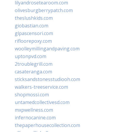
lilyandrosetearoom.com
olivesburgberrypatch.com
theslushkids.com
giobastian.com
glpascensori.com
rifloorepoxy.com
woolleymillingandpaving.com
uptonpvd.com
2troublegrill.com
casateranga.com
sticksandstonesstudiooh.com
walkers-treeservice.com
shopmossi.com
untamedcollectivesd.com
mxpwellness.com
infernocanine.com
thepaperhousecollection.com