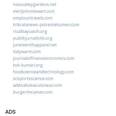
nassvalleygardens.net
electjohnstewart.com
omptourtravels.com
tribratanews-polreskebumen.com
rsudbayuasih.org
publikjurnalistik.org
juneteenthapparel.net
italywarm.com
journaloffinanceeconomics.com
kvk-kumari.org
foodscienceandtechnology.com
scisportsscience.com
addisababacuisineaz.com
burgerimcamas.com
ADS