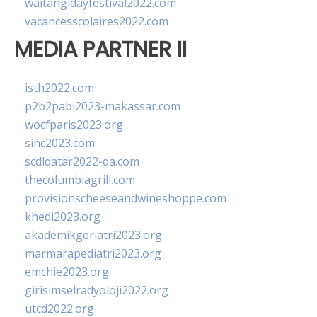
waitangidayfestival2022.com
vacancesscolaires2022.com
MEDIA PARTNER II
isth2022.com
p2b2pabi2023-makassar.com
wocfparis2023.org
sinc2023.com
scdlqatar2022-qa.com
thecolumbiagrill.com
provisionscheeseandwineshoppe.com
khedi2023.org
akademikgeriatri2023.org
marmarapediatri2023.org
emchie2023.org
girisimselradyoloji2022.org
utcd2022.org