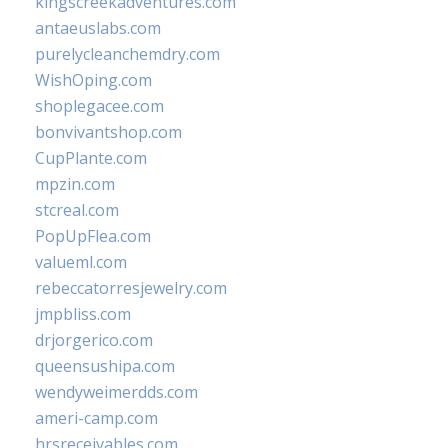
kingscreekadventures.com
antaeuslabs.com
purelycleanchemdry.com
WishOping.com
shoplegacee.com
bonvivantshop.com
CupPlante.com
mpzin.com
stcreal.com
PopUpFlea.com
valueml.com
rebeccatorresjewelry.com
jmpbliss.com
drjorgerico.com
queensushipa.com
wendyweimerdds.com
ameri-camp.com
hrsreceivables.com