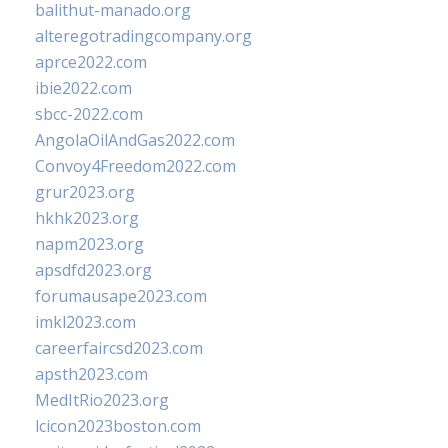
balithut-manado.org
alteregotradingcompany.org
aprce2022.com
ibie2022.com
sbcc-2022.com
AngolaOilAndGas2022.com
Convoy4Freedom2022.com
grur2023.org
hkhk2023.org
napm2023.org
apsdfd2023.org
forumausape2023.com
imkl2023.com
careerfaircsd2023.com
apsth2023.com
MedItRio2023.org
lcicon2023boston.com