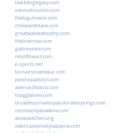
blackdoglegacy.com
eatvivahouston.com
thebigshowok.com
chimeandstave.com
greatwallseafoodny.com
theloverose.com
gabriovoice.com
resinflowart.com
p-sports.net
korsairstreetwear.com
petshopallston.com
avenue26tacos.com
topgglasses.com
broadmoornailsspacoloradosprings.com
missblackpasadena.com
anneskitchen.org
valenciamarketytaqueria.com