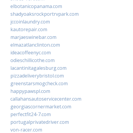
elbotanicopanama.com
shadyoaksrockportrvpark.com
jccoinlaundry.com
kautorepair.com
marjaeswinebar.com
elmazatlanclinton.com
ideacoffeenyc.com
odieschillicothe.com
lacantinitagalesburg.com
pizzadeliverybristol.com
greenstarsmogcheck.com
happypawspl.com
callahansautoservicecenter.com
georgiascornermarket.com
perfectfit24-7.com
portugalprivatedriver.com
von-racer.com