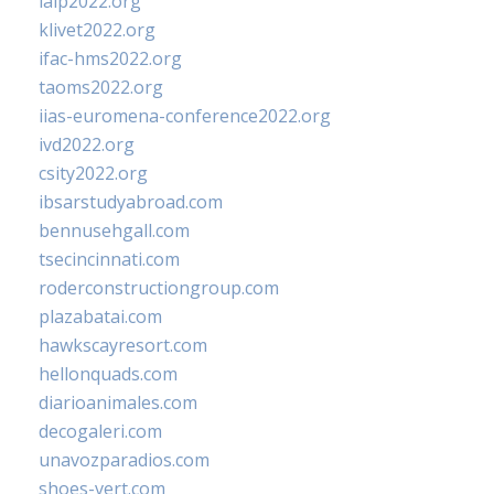
ialp2022.org
klivet2022.org
ifac-hms2022.org
taoms2022.org
iias-euromena-conference2022.org
ivd2022.org
csity2022.org
ibsarstudyabroad.com
bennusehgall.com
tsecincinnati.com
roderconstructiongroup.com
plazabatai.com
hawkscayresort.com
hellonquads.com
diarioanimales.com
decogaleri.com
unavozparadios.com
shoes-vert.com