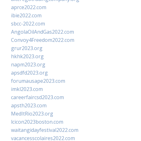
aprce2022.com
ibie2022.com
sbcc-2022.com
AngolaOilAndGas2022.com
Convoy4Freedom2022.com
grur2023.org
hkhk2023.org
napm2023.org
apsdfd2023.org
forumausape2023.com
imkl2023.com
careerfaircsd2023.com
apsth2023.com
MedItRio2023.org
lcicon2023boston.com
waitangidayfestival2022.com
vacancesscolaires2022.com