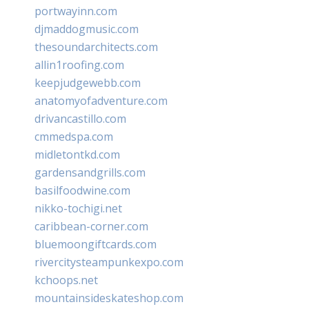
portwayinn.com
djmaddogmusic.com
thesoundarchitects.com
allin1roofing.com
keepjudgewebb.com
anatomyofadventure.com
drivancastillo.com
cmmedspa.com
midletontkd.com
gardensandgrills.com
basilfoodwine.com
nikko-tochigi.net
caribbean-corner.com
bluemoongiftcards.com
rivercitysteampunkexpo.com
kchoops.net
mountainsideskateshop.com