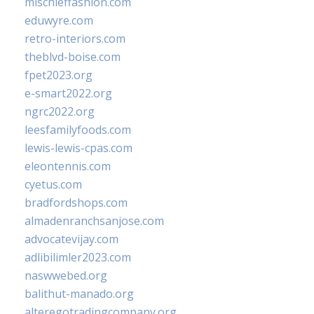
mischieffashion.com
eduwyre.com
retro-interiors.com
theblvd-boise.com
fpet2023.org
e-smart2022.org
ngrc2022.org
leesfamilyfoods.com
lewis-lewis-cpas.com
eleontennis.com
cyetus.com
bradfordshops.com
almadenranchsanjose.com
advocatevijay.com
adlibilimler2023.com
naswwebed.org
balithut-manado.org
alteregotradingcompany.org