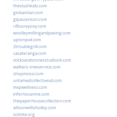
theslushkids.com
giobastian.com
glpascensori.com
rifloorepoxy.com
woolleymillingandpaving.com
uptonpvd.com
2troublegrill.com
casateranga.com
sticksandstonesstudiooh.com
walkers-treeservice.com
shopmossi.com
untamedcollectivesd.com
mxpwellness.com
infernocanine.com
thepaperhousecollection.com
allisonwillisholley.com
solslite.org