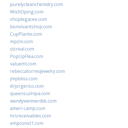
purelycleanchemdry.com
WishOping.com
shoplegacee.com
bonvivantshop.com
CupPlante.com
mpzin.com
stcreal.com
PopUpFlea.com
valueml.com
rebeccatorresjewelry.com
jmpbliss.com
drjorgerico.com
queensushipa.com
wendyweimerdds.com
ameri-camp.com
hrsreceivables.com
empconst1.com