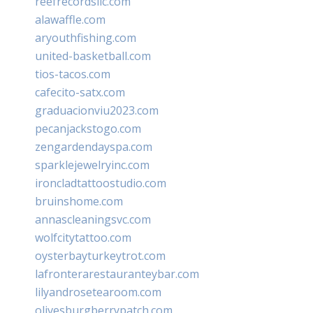
reefrecordsllc.com
alawaffle.com
aryouthfishing.com
united-basketball.com
tios-tacos.com
cafecito-satx.com
graduacionviu2023.com
pecanjackstogo.com
zengardendayspa.com
sparklejewelryinc.com
ironcladtattoostudio.com
bruinshome.com
annascleaningsvc.com
wolfcitytattoo.com
oysterbayturkeytrot.com
lafronterarestauranteybar.com
lilyandrosetearoom.com
olivesburgberrypatch.com