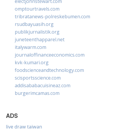
electjohnstewart.com
omptourtravels.com
tribratanews-polreskebumen.com
rsudbayuasih.org
publikjurnalistik.org
juneteenthapparel.net
italywarm.com
journaloffinanceeconomics.com
kvk-kumari.org
foodscienceandtechnology.com
scisportsscience.com
addisababacuisineaz.com
burgerimcamas.com
ADS
live draw taiwan