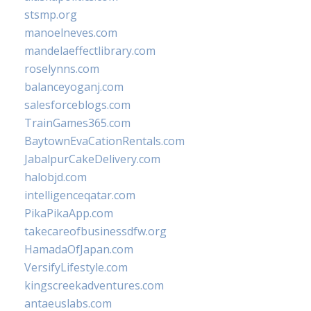
stsmp.org
manoelneves.com
mandelaeffectlibrary.com
roselynns.com
balanceyoganj.com
salesforceblogs.com
TrainGames365.com
BaytownEvaCationRentals.com
JabalpurCakeDelivery.com
halobjd.com
intelligenceqatar.com
PikaPikaApp.com
takecareofbusinessdfw.org
HamadaOfJapan.com
VersifyLifestyle.com
kingscreekadventures.com
antaeuslabs.com