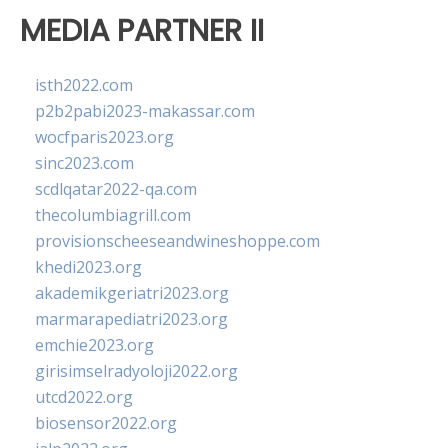
MEDIA PARTNER II
isth2022.com
p2b2pabi2023-makassar.com
wocfparis2023.org
sinc2023.com
scdlqatar2022-qa.com
thecolumbiagrill.com
provisionscheeseandwineshoppe.com
khedi2023.org
akademikgeriatri2023.org
marmarapediatri2023.org
emchie2023.org
girisimselradyoloji2022.org
utcd2022.org
biosensor2022.org