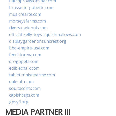
batchprovisionsbar.com
brasserie-gobette.com
musicrearte.com
morseysfarms.com
riverviewtennis.com
official-kelly-toys-squishmallows.com
displaygardenonsuncrest.org
bbq-empire-usa.com
feedstoreva.com
drogopets.com
ediblechalk.com
tabletennisnearme.com
oaksofa.com
soultacohtx.com
capishcaps.com
gpsyfl.org
MEDIA PARTNER III