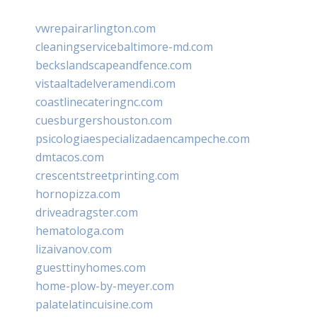
vwrepairarlington.com
cleaningservicebaltimore-md.com
beckslandscapeandfence.com
vistaaltadelveramendi.com
coastlinecateringnc.com
cuesburgershouston.com
psicologiaespecializadaencampeche.com
dmtacos.com
crescentstreetprinting.com
hornopizza.com
driveadragster.com
hematologa.com
lizaivanov.com
guesttinyhomes.com
home-plow-by-meyer.com
palatelatincuisine.com