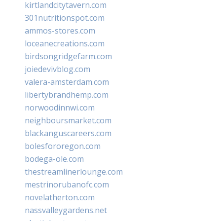
kirtlandcitytavern.com
301nutritionspot.com
ammos-stores.com
loceanecreations.com
birdsongridgefarm.com
joiedevivblog.com
valera-amsterdam.com
libertybrandhemp.com
norwoodinnwi.com
neighboursmarket.com
blackanguscareers.com
bolesfororegon.com
bodega-ole.com
thestreamlinerlounge.com
mestrinorubanofc.com
novelatherton.com
nassvalleygardens.net