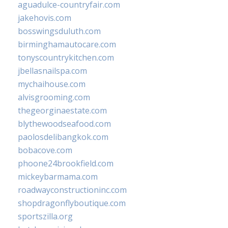
aguadulce-countryfair.com
jakehovis.com
bosswingsduluth.com
birminghamautocare.com
tonyscountrykitchen.com
jbellasnailspa.com
mychaihouse.com
alvisgrooming.com
thegeorginaestate.com
blythewoodseafood.com
paolosdelibangkok.com
bobacove.com
phoone24brookfield.com
mickeybarmama.com
roadwayconstructioninc.com
shopdragonflyboutique.com
sportszilla.org