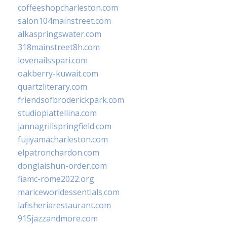
coffeeshopcharleston.com
salon104mainstreet.com
alkaspringswater.com
318mainstreet8h.com
lovenailsspari.com
oakberry-kuwait.com
quartzliterary.com
friendsofbroderickpark.com
studiopiattellina.com
jannagrillspringfield.com
fujiyamacharleston.com
elpatronchardon.com
donglaishun-order.com
fiamc-rome2022.org
mariceworldessentials.com
lafisheriarestaurant.com
915jazzandmore.com