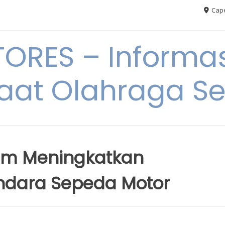
Cape
RES – Informas
aat Olahraga S
lam Meningkatkan
ndara Sepeda Motor