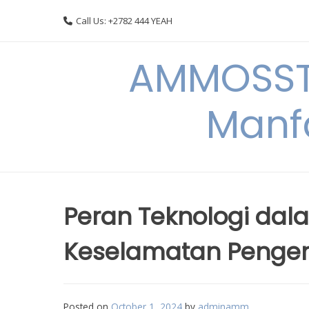
Skip
Call Us: +2782 444 YEAH
to
content
AMMOSSTO
Manf
Peran Teknologi da
Keselamatan Penge
Posted on
October 1, 2024
by
adminamm