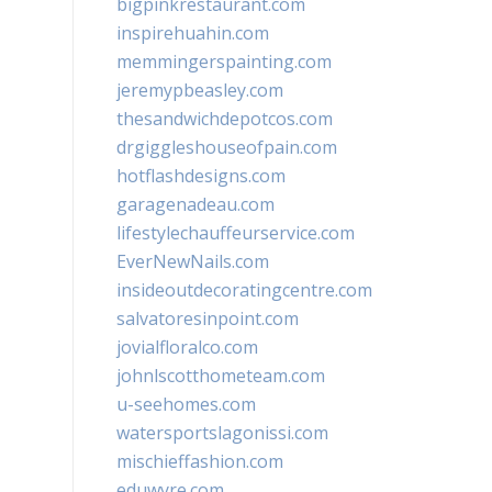
bigpinkrestaurant.com
inspirehuahin.com
memmingerspainting.com
jeremypbeasley.com
thesandwichdepotcos.com
drgiggleshouseofpain.com
hotflashdesigns.com
garagenadeau.com
lifestylechauffeurservice.com
EverNewNails.com
insideoutdecoratingcentre.com
salvatoresinpoint.com
jovialfloralco.com
johnlscotthometeam.com
u-seehomes.com
watersportslagonissi.com
mischieffashion.com
eduwyre.com