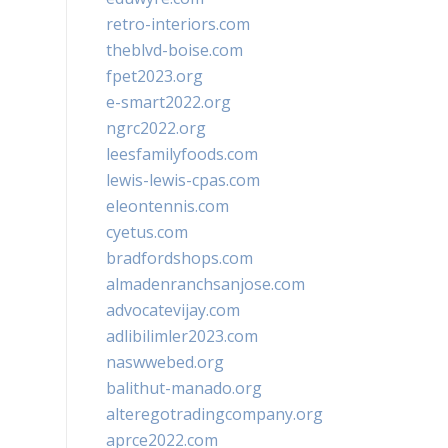
retro-interiors.com
theblvd-boise.com
fpet2023.org
e-smart2022.org
ngrc2022.org
leesfamilyfoods.com
lewis-lewis-cpas.com
eleontennis.com
cyetus.com
bradfordshops.com
almadenranchsanjose.com
advocatevijay.com
adlibilimler2023.com
naswwebed.org
balithut-manado.org
alteregotradingcompany.org
aprce2022.com