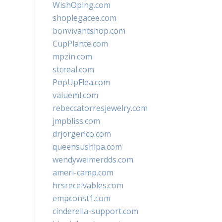
WishOping.com
shoplegacee.com
bonvivantshop.com
CupPlante.com
mpzin.com
stcreal.com
PopUpFlea.com
valueml.com
rebeccatorresjewelry.com
jmpbliss.com
drjorgerico.com
queensushipa.com
wendyweimerdds.com
ameri-camp.com
hrsreceivables.com
empconst1.com
cinderella-support.com