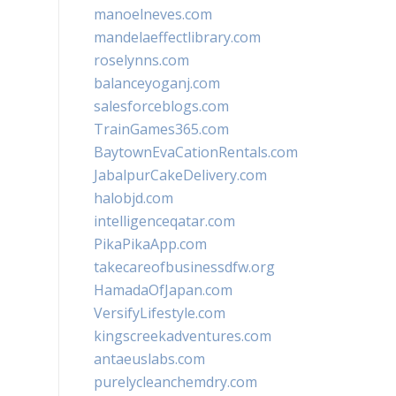
manoelneves.com
mandelaeffectlibrary.com
roselynns.com
balanceyoganj.com
salesforceblogs.com
TrainGames365.com
BaytownEvaCationRentals.com
JabalpurCakeDelivery.com
halobjd.com
intelligenceqatar.com
PikaPikaApp.com
takecareofbusinessdfw.org
HamadaOfJapan.com
VersifyLifestyle.com
kingscreekadventures.com
antaeuslabs.com
purelycleanchemdry.com