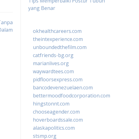
Tips Memperbaiki Postur Tubuh
yang Benar
 Tanpa
Dalam
okhealthcareers.com
theintexperience.com
unboundedthefilm.com
catfriends-bg.org
marianlives.org
waywardtees.com
pidfloorsexpress.com
bancodevenezuelaen.com
bettermoodfoodcorporation.com
hingstonnt.com
chooseagender.com
hoverboardssale.com
alaskapolitics.com
stsmp.org