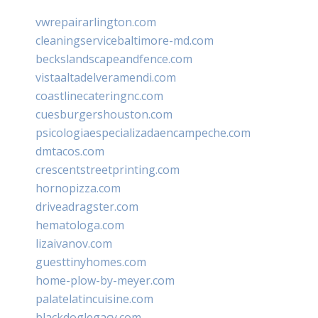
vwrepairarlington.com
cleaningservicebaltimore-md.com
beckslandscapeandfence.com
vistaaltadelveramendi.com
coastlinecateringnc.com
cuesburgershouston.com
psicologiaespecializadaencampeche.com
dmtacos.com
crescentstreetprinting.com
hornopizza.com
driveadragster.com
hematologa.com
lizaivanov.com
guesttinyhomes.com
home-plow-by-meyer.com
palatelatincuisine.com
blackdoglegacy.com