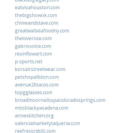
eatvivahouston.com
thebigshowok.com
chimeandstave.com
greatwallseafoodny.com
theloverose.com
gabriovoice.com
resinflowart.com
p-sports.net
korsairstreetwear.com
petshopallston.com
avenue26tacos.com
topgglasses.com
broadmoornailsspacoloradosprings.com
missblackpasadena.com
anneskitchen.org
valenciamarketytaqueria.com
reefrecordsllc.com