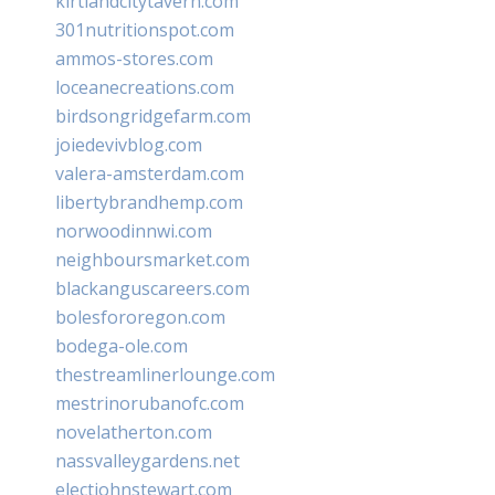
kirtlandcitytavern.com
301nutritionspot.com
ammos-stores.com
loceanecreations.com
birdsongridgefarm.com
joiedevivblog.com
valera-amsterdam.com
libertybrandhemp.com
norwoodinnwi.com
neighboursmarket.com
blackanguscareers.com
bolesfororegon.com
bodega-ole.com
thestreamlinerlounge.com
mestrinorubanofc.com
novelatherton.com
nassvalleygardens.net
electjohnstewart.com