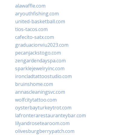
alawaffle.com
aryouthfishing.com
united-basketball.com
tios-tacos.com
cafecito-satx.com
graduacionviu2023.com
pecanjackstogo.com
zengardendayspa.com
sparklejewelryinc.com
ironcladtattoostudio.com
bruinshome.com
annascleaningsvc.com
wolfcitytattoo.com
oysterbayturkeytrot.com
lafronterarestauranteybar.com
lilyandrosetearoom.com
olivesburgberrypatch.com