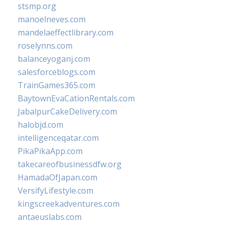
stsmp.org
manoelneves.com
mandelaeffectlibrary.com
roselynns.com
balanceyoganj.com
salesforceblogs.com
TrainGames365.com
BaytownEvaCationRentals.com
JabalpurCakeDelivery.com
halobjd.com
intelligenceqatar.com
PikaPikaApp.com
takecareofbusinessdfw.org
HamadaOfJapan.com
VersifyLifestyle.com
kingscreekadventures.com
antaeuslabs.com