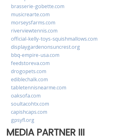
brasserie-gobette.com
musicrearte.com
morseysfarms.com
riverviewtennis.com
official-kelly-toys-squishmallows.com
displaygardenonsuncrest.org
bbq-empire-usa.com
feedstoreva.com
drogopets.com
ediblechalk.com
tabletennisnearme.com
oaksofa.com
soultacohtx.com
capishcaps.com
gpsyfl.org
MEDIA PARTNER III