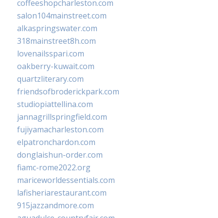
coffeeshopcharleston.com
salon104mainstreet.com
alkaspringswater.com
318mainstreet8h.com
lovenailsspari.com
oakberry-kuwait.com
quartzliterary.com
friendsofbroderickpark.com
studiopiattellina.com
jannagrillspringfield.com
fujiyamacharleston.com
elpatronchardon.com
donglaishun-order.com
fiamc-rome2022.org
mariceworldessentials.com
lafisheriarestaurant.com
915jazzandmore.com