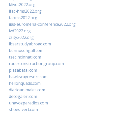
klivet2022.org
ifac-hms2022.org
taoms2022.org
iias-euromena-conference2022.org
ivd2022.org
csity2022.org
ibsarstudyabroad.com
bennusehgall.com
tsecincinnati.com
roderconstructiongroup.com
plazabatai.com
hawkscayresort.com
hellonquads.com
diarioanimales.com
decogaleri.com
unavozparadios.com
shoes-vert.com