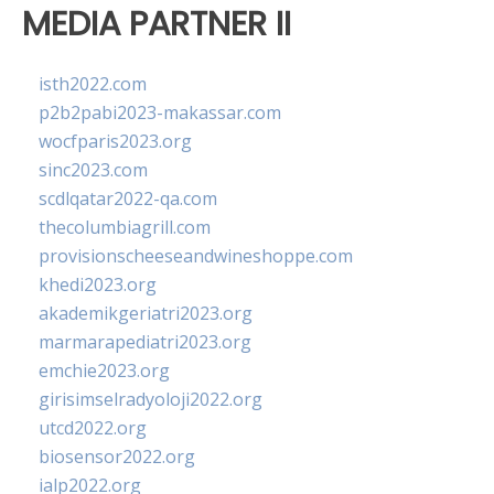
MEDIA PARTNER II
isth2022.com
p2b2pabi2023-makassar.com
wocfparis2023.org
sinc2023.com
scdlqatar2022-qa.com
thecolumbiagrill.com
provisionscheeseandwineshoppe.com
khedi2023.org
akademikgeriatri2023.org
marmarapediatri2023.org
emchie2023.org
girisimselradyoloji2022.org
utcd2022.org
biosensor2022.org
ialp2022.org