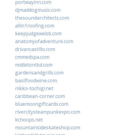
portwayinn.com
djmaddogmusic.com
thesoundarchitects.com
allin1roofing.com
keepjudgewebb.com
anatomyofadventure.com
drivancastillo.com
cmmedspa.com
midletontkd.com
gardensandgrills.com
basilfoodwine.com
nikko-tochigi.net
caribbean-corner.com
bluemoongiftcards.com
rivercitysteampunkexpo.com
kchoops.net
mountainsideskateshop.com