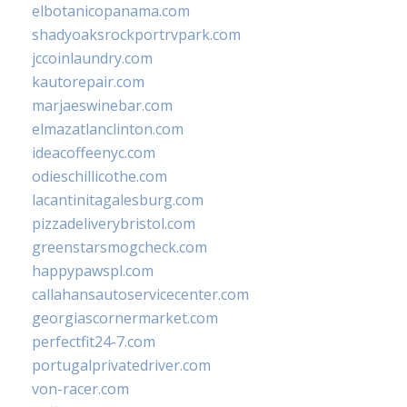
elbotanicopanama.com
shadyoaksrockportrvpark.com
jccoinlaundry.com
kautorepair.com
marjaeswinebar.com
elmazatlanclinton.com
ideacoffeenyc.com
odieschillicothe.com
lacantinitagalesburg.com
pizzadeliverybristol.com
greenstarsmogcheck.com
happypawspl.com
callahansautoservicecenter.com
georgiascornermarket.com
perfectfit24-7.com
portugalprivatedriver.com
von-racer.com