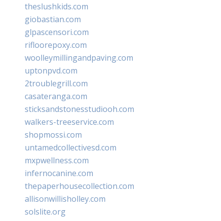
theslushkids.com
giobastian.com
glpascensori.com
rifloorepoxy.com
woolleymillingandpaving.com
uptonpvd.com
2troublegrill.com
casateranga.com
sticksandstonesstudiooh.com
walkers-treeservice.com
shopmossi.com
untamedcollectivesd.com
mxpwellness.com
infernocanine.com
thepaperhousecollection.com
allisonwillisholley.com
solslite.org