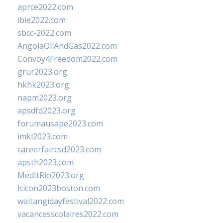
aprce2022.com
ibie2022.com
sbcc-2022.com
AngolaOilAndGas2022.com
Convoy4Freedom2022.com
grur2023.org
hkhk2023.org
napm2023.org
apsdfd2023.org
forumausape2023.com
imkl2023.com
careerfaircsd2023.com
apsth2023.com
MedItRio2023.org
lcicon2023boston.com
waitangidayfestival2022.com
vacancesscolaires2022.com