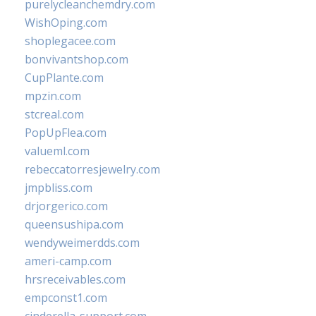
purelycleanchemdry.com
WishOping.com
shoplegacee.com
bonvivantshop.com
CupPlante.com
mpzin.com
stcreal.com
PopUpFlea.com
valueml.com
rebeccatorresjewelry.com
jmpbliss.com
drjorgerico.com
queensushipa.com
wendyweimerdds.com
ameri-camp.com
hrsreceivables.com
empconst1.com