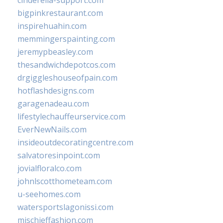
cinderella-support.com
bigpinkrestaurant.com
inspirehuahin.com
memmingerspainting.com
jeremypbeasley.com
thesandwichdepotcos.com
drgiggleshouseofpain.com
hotflashdesigns.com
garagenadeau.com
lifestylechauffeurservice.com
EverNewNails.com
insideoutdecoratingcentre.com
salvatoresinpoint.com
jovialfloralco.com
johnlscotthometeam.com
u-seehomes.com
watersportslagonissi.com
mischieffashion.com