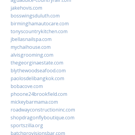
aguadulce-countryfair.com
jakehovis.com
bosswingsduluth.com
birminghamautocare.com
tonyscountrykitchen.com
jbellasnailspa.com
mychaihouse.com
alvisgrooming.com
thegeorginaestate.com
blythewoodseafood.com
paolosdelibangkok.com
bobacove.com
phoone24brookfield.com
mickeybarmama.com
roadwayconstructioninc.com
shopdragonflyboutique.com
sportszilla.org
batchprovisionsbar.com