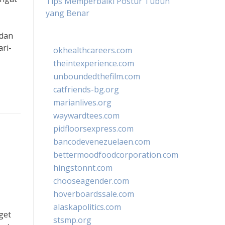
Tips Memperbaiki Postur Tubuh
yang Benar
 dan
ri-
okhealthcareers.com
theintexperience.com
unboundedthefilm.com
catfriends-bg.org
marianlives.org
waywardtees.com
pidfloorsexpress.com
bancodevenezuelaen.com
bettermoodfoodcorporation.com
hingstonnt.com
chooseagender.com
hoverboardssale.com
alaskapolitics.com
get
stsmp.org