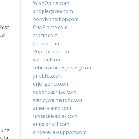
WishOping.com
shoplegacee.com
bonvivantshop.com
bisa
CupPlante.com
da!
mpzin.com
stcreal.com
PopUpFlea.com
valueml.com
rebeccatorresjewelry.com
jmpbliss.com
drjorgerico.com
queensushipa.com
wendyweimerdds.com
ameri-camp.com
hrsreceivables.com
empconst1.com
gung
cinderella-support.com
peda