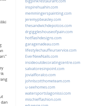
bigpinkrestaurant.com
inspirehuahin.com
memmingerspainting.com
jeremypbeasley.com
liki
thesandwichdepotcos.com
drgiggleshouseofpain.com
hotflashdesigns.com
garagenadeau.com
g
lifestylechauffeurservice.com
an
ri.”
EverNewNails.com
insideoutdecoratingcentre.com
ey
salvatoresinpoint.com
rik
jovialfloralco.com
yang
johnlscotthometeam.com
u-seehomes.com
watersportslagonissi.com
ut
mischieffashion.com
r dan
eduwyre.com