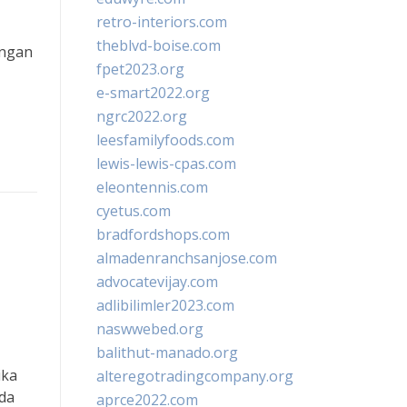
retro-interiors.com
theblvd-boise.com
engan
fpet2023.org
e-smart2022.org
ngrc2022.org
leesfamilyfoods.com
lewis-lewis-cpas.com
eleontennis.com
cyetus.com
bradfordshops.com
almadenranchsanjose.com
advocatevijay.com
adlibilimler2023.com
naswwebed.org
balithut-manado.org
ika
alteregotradingcompany.org
eda
aprce2022.com