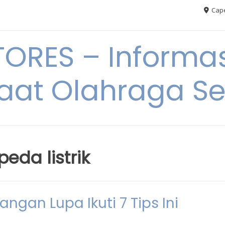
Cape
RES – Informas
aat Olahraga S
eda listrik
ngan Lupa Ikuti 7 Tips Ini