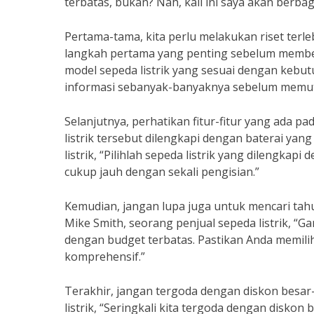
terbatas, bukan? Nah, kali ini saya akan berbag
Pertama-tama, kita perlu melakukan riset terle
langkah pertama yang penting sebelum membeli
model sepeda listrik yang sesuai dengan kebut
informasi sebanyak-banyaknya sebelum memutu
Selanjutnya, perhatikan fitur-fitur yang ada pa
listrik tersebut dilengkapi dengan baterai yan
listrik, “Pilihlah sepeda listrik yang dilengka
cukup jauh dengan sekali pengisian.”
Kemudian, jangan lupa juga untuk mencari tahu
Mike Smith, seorang penjual sepeda listrik, “G
dengan budget terbatas. Pastikan Anda memilih
komprehensif.”
Terakhir, jangan tergoda dengan diskon besa
listrik, “Seringkali kita tergoda dengan disko