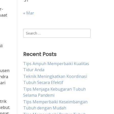
31
r-
« Mar
saat
Search
for:
li
Recent Posts
Tips Ampuh Memperbaiki Kualitas
Tidur Anda
dusen
Teknik Meningkatkan Koordinasi
Indra
Tubuh Secara Efektif
ari
Tips Menjaga Kebugaran Tubuh
Selama Pandemi
trik
Tips Memperbaiki Keseimbangan
ebut.
Tubuh dengan Mudah
angat