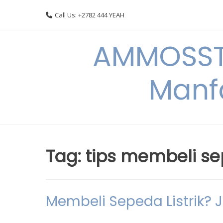
Skip
Call Us: +2782 444 YEAH
to
content
AMMOSSTO
Manf
Tag:
tips membeli sep
Membeli Sepeda Listrik? Ja