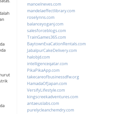
batas.
manoelneves.com
mandelaeffectlibrary.com
dalah
roselynns.com
dan
balanceyoganj.com
salesforceblogs.com
TrainGames365.com
BaytownEvaCationRentals.com
eda
eda
JabalpurCakeDelivery.com
halobjd.com
intelligenceqatar.com
PikaPikaApp.com
nurut
takecareofbusinessdfw.org
trik
HamadaOfJapan.com
VersifyLifestyle.com
kingscreekadventures.com
antaeuslabs.com
eda
purelycleanchemdry.com