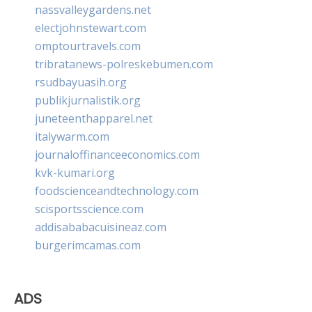
nassvalleygardens.net
electjohnstewart.com
omptourtravels.com
tribratanews-polreskebumen.com
rsudbayuasih.org
publikjurnalistik.org
juneteenthapparel.net
italywarm.com
journaloffinanceeconomics.com
kvk-kumari.org
foodscienceandtechnology.com
scisportsscience.com
addisababacuisineaz.com
burgerimcamas.com
ADS