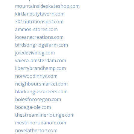
mountainsideskateshop.com
kirtlandcitytavern.com
301nutritionspot.com
ammos-stores.com
loceanecreations.com
birdsongridgefarm.com
joiedevivblog.com
valera-amsterdam.com
libertybrandhemp.com
norwoodinnwi.com
neighboursmarket.com
blackanguscareers.com
bolesfororegon.com
bodega-ole.com
thestreamlinerlounge.com
mestrinorubanofc.com
novelatherton.com