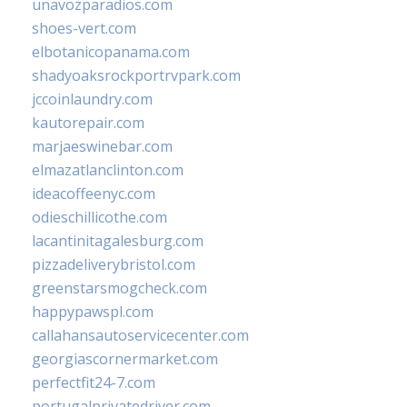
unavozparadios.com
shoes-vert.com
elbotanicopanama.com
shadyoaksrockportrvpark.com
jccoinlaundry.com
kautorepair.com
marjaeswinebar.com
elmazatlanclinton.com
ideacoffeenyc.com
odieschillicothe.com
lacantinitagalesburg.com
pizzadeliverybristol.com
greenstarsmogcheck.com
happypawspl.com
callahansautoservicecenter.com
georgiascornermarket.com
perfectfit24-7.com
portugalprivatedriver.com