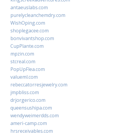
antaeuslabs.com
purelycleanchemdry.com
WishOping.com
shoplegacee.com
bonvivantshop.com
CupPlante.com
mpzin.com
stcreal.com
PopUpFlea.com
valueml.com
rebeccatorresjewelry.com
jmpbliss.com
drjorgerico.com
queensushipa.com
wendyweimerdds.com
ameri-camp.com
hrsreceivables.com