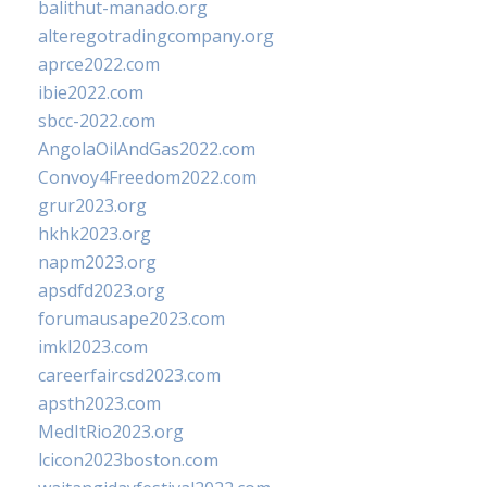
balithut-manado.org
alteregotradingcompany.org
aprce2022.com
ibie2022.com
sbcc-2022.com
AngolaOilAndGas2022.com
Convoy4Freedom2022.com
grur2023.org
hkhk2023.org
napm2023.org
apsdfd2023.org
forumausape2023.com
imkl2023.com
careerfaircsd2023.com
apsth2023.com
MedItRio2023.org
lcicon2023boston.com