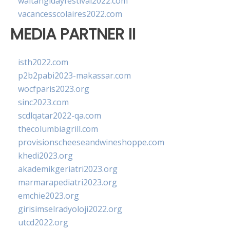
waitangidayfestival2022.com
vacancesscolaires2022.com
MEDIA PARTNER II
isth2022.com
p2b2pabi2023-makassar.com
wocfparis2023.org
sinc2023.com
scdlqatar2022-qa.com
thecolumbiagrill.com
provisionscheeseandwineshoppe.com
khedi2023.org
akademikgeriatri2023.org
marmarapediatri2023.org
emchie2023.org
girisimselradyoloji2022.org
utcd2022.org