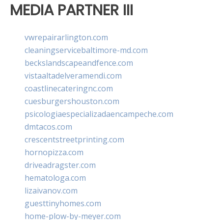
MEDIA PARTNER III
vwrepairarlington.com
cleaningservicebaltimore-md.com
beckslandscapeandfence.com
vistaaltadelveramendi.com
coastlinecateringnc.com
cuesburgershouston.com
psicologiaespecializadaencampeche.com
dmtacos.com
crescentstreetprinting.com
hornopizza.com
driveadragster.com
hematologa.com
lizaivanov.com
guesttinyhomes.com
home-plow-by-meyer.com