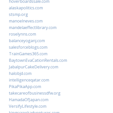
hoverboardssale.com
alaskapolitics.com
stsmp.org
manoelneves.com
mandelaeffectlibrary.com
roselynns.com
balanceyoganj.com
salesforceblogs.com
TrainGames365.com
BaytownEvaCationRentals.com
JabalpurCakeDelivery.com
halobjd.com
intelligenceqatar.com
PikaPikaApp.com
takecareofbusinessdfw.org
HamadaOfJapan.com
VersifyLifestyle.com
kingscreekadventures.com