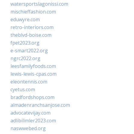
watersportslagonissi.com
mischieffashion.com
eduwyre.com
retro-interiors.com
theblvd-boise.com
fpet2023.org
e-smart2022.org
ngrc2022.org
leesfamilyfoods.com
lewis-lewis-cpas.com
eleontennis.com
cyetus.com
bradfordshops.com
almadenranchsanjose.com
advocatevijay.com
adlibilimler2023.com
naswwebed.org