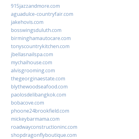
915jazzandmore.com
aguadulce-countryfair.com
jakehovis.com
bosswingsduluth.com
birminghamautocare.com
tonyscountrykitchen.com
jbellasnailspa.com
mychaihouse.com
alvisgrooming.com
thegeorginaestate.com
blythewoodseafood.com
paolosdelibangkok.com
bobacove.com
phoone24brookfield.com
mickeybarmama.com
roadwayconstructioninc.com
shopdragonflyboutique.com