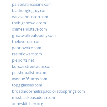
palatelatincuisine.com
blackdoglegacy.com
eatvivahouston.com
thebigshowok.com
chimeandstave.com
greatwallseafoodny.com
theloverose.com
gabriovoice.com
resinflowart.com
p-sports.net
korsairstreetwear.com
petshopallston.com
avenue26tacos.com
topgglasses.com
broadmoornailsspacoloradosprings.com
missblackpasadena.com
anneskitchen.org