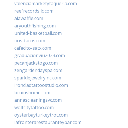
valenciamarketytaqueria.com
reefrecordsllc.com
alawaffle.com
aryouthfishing.com
united-basketball.com
tios-tacos.com
cafecito-satx.com
graduacionviu2023.com
pecanjackstogo.com
zengardendayspa.com
sparklejewelryinc.com
ironcladtattoostudio.com
bruinshome.com
annascleaningsvc.com
wolfcitytattoo.com
oysterbayturkeytrot.com
lafronterarestauranteybar.com