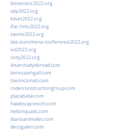
biosensor2022.org
ialp2022.org
klivet2022.org
ifac-hms2022.org
taoms2022.org
iias-euromena-conference2022.org
ivd2022.org
csity2022.org
ibsarstudyabroad.com
bennusehgall.com
tsecincinnati.com
roderconstructiongroup.com
plazabatai.com
hawkscayresort.com
hellonquads.com
diarioanimales.com
decogaleri.com