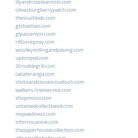
lilyandrosetearoom.com
olivesburgberrypatch.com
theslushkids.com
giobastian.com
glpascensori.com
rifloorepoxy.com
woolleymillingandpaving.com
uptonpvd.com
2troublegrill.com
casateranga.com
sticksandstonesstudiooh.com
walkers-treeservice.com
shopmossi.com
untamedcollectivesd.com
mxpwellness.com
infernocanine.com
thepaperhousecollection.com
allisonwillisholley.com