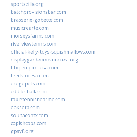
sportszilla.org
batchprovisionsbar.com
brasserie-gobette.com
musicrearte.com
morseysfarms.com
riverviewtennis.com
official-kelly-toys-squishmallows.com
displaygardenonsuncrest.org
bbq-empire-usa.com
feedstoreva.com
drogopets.com
ediblechalk.com
tabletennisnearme.com
oaksofa.com
soultacohtx.com
capishcaps.com
gpsyfl.org