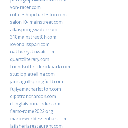
von-racer.com
coffeeshopcharleston.com
salon104mainstreet.com
alkaspringswater.com
318mainstreet8h.com
lovenailsspari.com
oakberry-kuwait.com
quartzliterary.com
friendsofbroderickpark.com
studiopiattellina.com
jannagrillspringfield.com
fujiyamacharleston.com
elpatronchardon.com
donglaishun-order.com
fiamc-rome2022.org
mariceworldessentials.com
lafisheriarestaurant.com