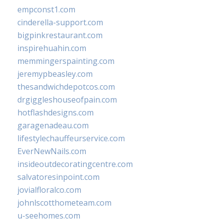
empconst1.com
cinderella-support.com
bigpinkrestaurant.com
inspirehuahin.com
memmingerspainting.com
jeremypbeasley.com
thesandwichdepotcos.com
drgiggleshouseofpain.com
hotflashdesigns.com
garagenadeau.com
lifestylechauffeurservice.com
EverNewNails.com
insideoutdecoratingcentre.com
salvatoresinpoint.com
jovialfloralco.com
johnlscotthometeam.com
u-seehomes.com