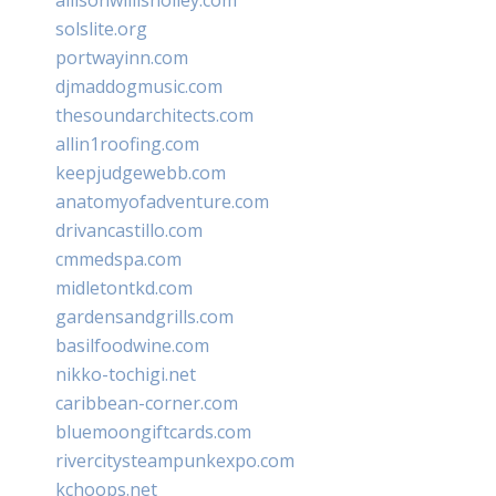
solslite.org
portwayinn.com
djmaddogmusic.com
thesoundarchitects.com
allin1roofing.com
keepjudgewebb.com
anatomyofadventure.com
drivancastillo.com
cmmedspa.com
midletontkd.com
gardensandgrills.com
basilfoodwine.com
nikko-tochigi.net
caribbean-corner.com
bluemoongiftcards.com
rivercitysteampunkexpo.com
kchoops.net