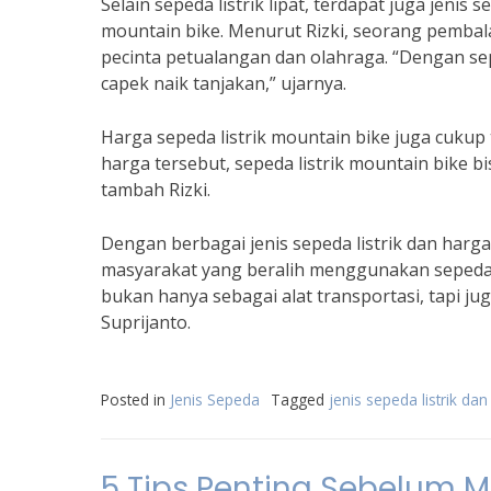
Selain sepeda listrik lipat, terdapat juga jenis s
mountain bike. Menurut Rizki, seorang pembala
pecinta petualangan dan olahraga. “Dengan sep
capek naik tanjakan,” ujarnya.
Harga sepeda listrik mountain bike juga cukup 
harga tersebut, sepeda listrik mountain bike b
tambah Rizki.
Dengan berbagai jenis sepeda listrik dan har
masyarakat yang beralih menggunakan sepeda lis
bukan hanya sebagai alat transportasi, tapi ju
Suprijanto.
Posted in
Jenis Sepeda
Tagged
jenis sepeda listrik da
5 Tips Penting Sebelum M