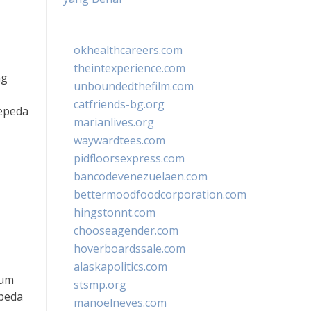
okhealthcareers.com
theintexperience.com
ng
unboundedthefilm.com
catfriends-bg.org
epeda
marianlives.org
waywardtees.com
pidfloorsexpress.com
bancodevenezuelaen.com
bettermoodfoodcorporation.com
hingstonnt.com
chooseagender.com
hoverboardssale.com
alaskapolitics.com
lum
stsmp.org
epeda
manoelneves.com