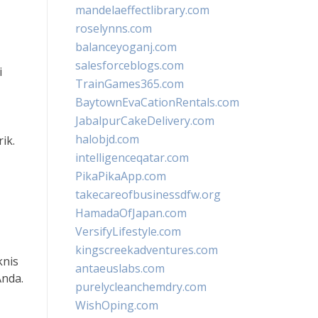
mandelaeffectlibrary.com
roselynns.com
balanceyoganj.com
salesforceblogs.com
i
TrainGames365.com
BaytownEvaCationRentals.com
JabalpurCakeDelivery.com
halobjd.com
ik.
intelligenceqatar.com
PikaPikaApp.com
takecareofbusinessdfw.org
HamadaOfJapan.com
VersifyLifestyle.com
kingscreekadventures.com
knis
antaeuslabs.com
Anda.
purelycleanchemdry.com
WishOping.com