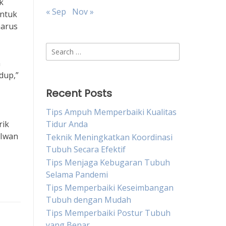
ik
« Sep
Nov »
untuk
harus
Search
for:
n
dup,”
Recent Posts
Tips Ampuh Memperbaiki Kualitas
rik
Tidur Anda
 Iwan
Teknik Meningkatkan Koordinasi
Tubuh Secara Efektif
Tips Menjaga Kebugaran Tubuh
Selama Pandemi
Tips Memperbaiki Keseimbangan
Tubuh dengan Mudah
Tips Memperbaiki Postur Tubuh
yang Benar