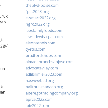
.
theblvd-boise.com
fpet2023.org
buruk
e-smart2022.org
bab
ngrc2022.org
leesfamilyfoods.com
lewis-lewis-cpas.com
i,
eleontennis.com
ggi.”
cyetus.com
bradfordshops.com
almadenranchsanjose.com
advocatevijay.com
ua,
adlibilimler2023.com
naswwebed.org
da
balithut-manado.org
ian
alteregotradingcompany.org
aprce2022.com
ibie2022.com