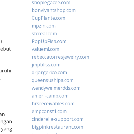
shoplegacee.com
bonvivantshop.com
CupPlante.com
mpzin.com
stcreal.com
PopUpFlea.com
ah
sebut
valueml.com
rebeccatorresjewelry.com
jmpbliss.com
aruhi
drjorgerico.com
k
queensushipa.com
wendyweimerdds.com
ameri-camp.com
hrsreceivables.com
empconst1.com
an
cinderella-support.com
Jangan
bigpinkrestaurant.com
k yang