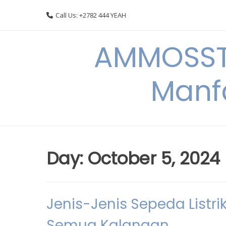
Skip
Call Us: +2782 444 YEAH
to
content
AMMOSSTO
Manf
Day:
October 5, 2024
Jenis-Jenis Sepeda Listr
Semua Kalangan