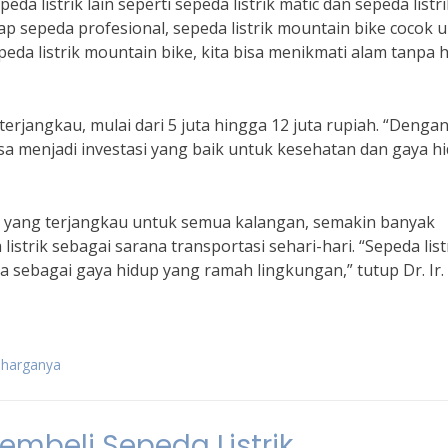
epeda listrik lain seperti sepeda listrik matic dan sepeda listr
p sepeda profesional, sepeda listrik mountain bike cocok 
eda listrik mountain bike, kita bisa menikmati alam tanpa 
terjangkau, mulai dari 5 juta hingga 12 juta rupiah. “Denga
isa menjadi investasi yang baik untuk kesehatan dan gaya hi
ga yang terjangkau untuk semua kalangan, semakin banyak
trik sebagai sarana transportasi sehari-hari. “Sepeda list
ga sebagai gaya hidup yang ramah lingkungan,” tutup Dr. Ir.
n harganya
embeli Sepeda Listrik