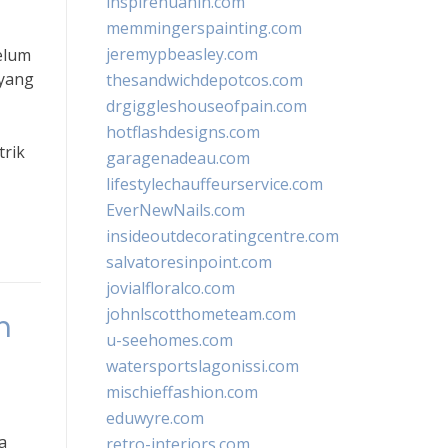
inspirehuahin.com
memmingerspainting.com
jeremypbeasley.com
belum
 yang
thesandwichdepotcos.com
drgiggleshouseofpain.com
hotflashdesigns.com
trik
garagenadeau.com
lifestylechauffeurservice.com
EverNewNails.com
insideoutdecoratingcentre.com
salvatoresinpoint.com
jovialfloralco.com
johnlscotthometeam.com
m
u-seehomes.com
watersportslagonissi.com
mischieffashion.com
eduwyre.com
a
retro-interiors.com